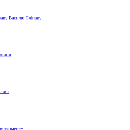
іваку Василю Сліпаку
новини
вович
своїм іменем