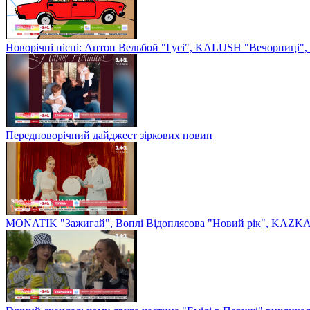
Новорічні пісні: Антон Вельбой "Гусі", KALUSH "Вечорниці", 
Передноворічний дайджест зіркових новин
MONATIK "Зажигай", Воплі Відоплясова "Новий рік", KAZKA 