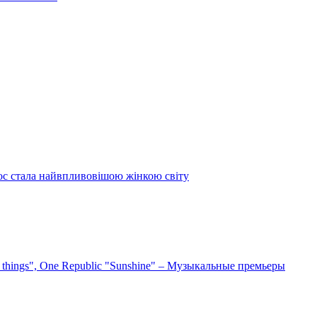
ос стала найвпливовішою жінкою світу
e things", One Republic "Sunshine" – Музыкальные премьеры