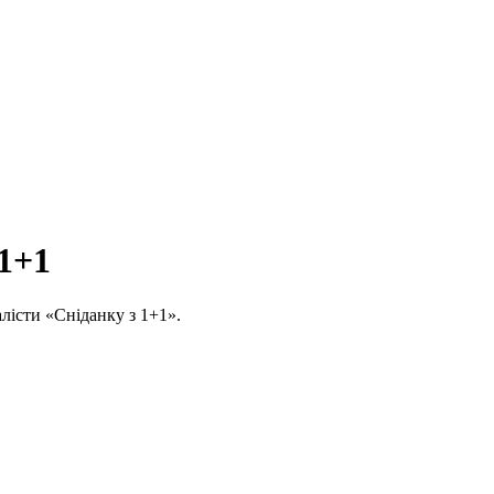
 1+1
алісти «Сніданку з 1+1».