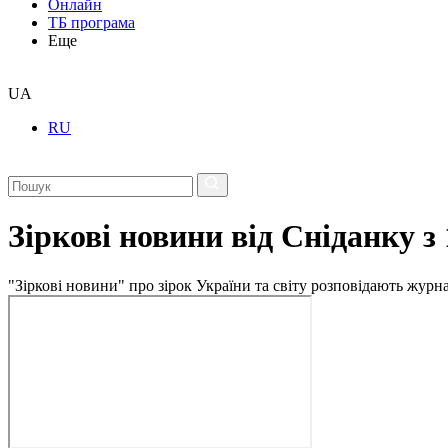
Онлайн
ТБ програма
Еще
UA
RU
Зіркові новини від Сніданку з
"Зіркові новини" про зірок України та світу розповідають журн