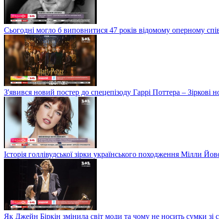
Сьогодні могло б виповнитися 47 років відомому оперному сп
З'явився новий постер до спецепізоду Гаррі Поттера – Зіркові 
Історія голлівудської зірки українського походження Мілли Йо
Як Джейн Біркін змінила світ моди та чому не носить сумки зі 