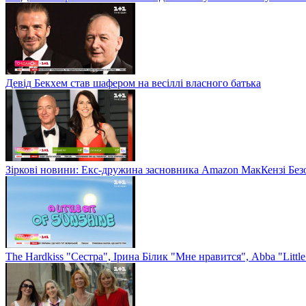
Девід Бекхем став шафером на весіллі власного батька
Зіркові новини: Екс-дружина засновника Amazon МакКензі Без
The Hardkiss "Сестра", Ірина Білик "Мне нравится", Abba "Littl