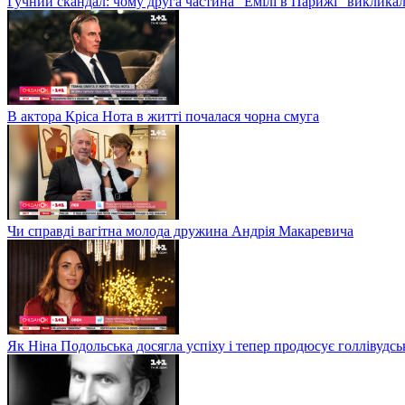
Гучний скандал: чому друга частина "Емілі в Парижі" викликал
В актора Кріса Нота в житті почалася чорна смуга
Чи справді вагітна молода дружина Андрія Макаревича
Як Ніна Подольська досягла успіху і тепер продюсує голлівудсь