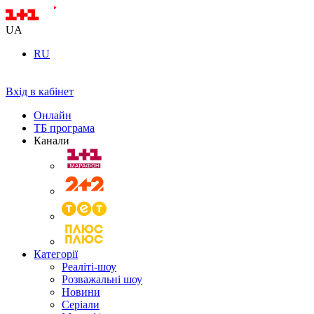
UA
RU
Вхід в кабінет
Онлайн
ТБ програма
Канали
Категорії
Реаліті-шоу
Розважальні шоу
Новини
Серіали