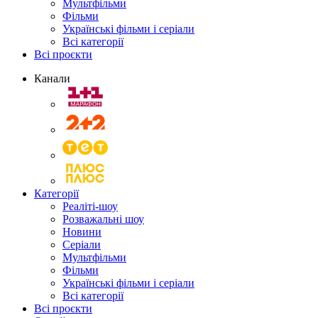
Мультфільми
Фільми
Українські фільми і серіали
Всі категорії
Всі проєкти
Канали
Категорії
Реаліті-шоу
Розважальні шоу
Новини
Серіали
Мультфільми
Фільми
Українські фільми і серіали
Всі категорії
Всі проєкти