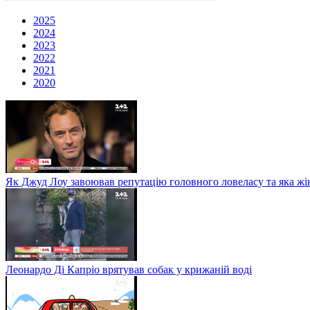
2025
2024
2023
2022
2021
2020
Як Джуд Лоу завоював репутацію головного ловеласу та яка жі
Леонардо Ді Капріо врятував собак у крижаній воді