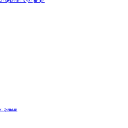
а обурення в укарїнців
кі фільми