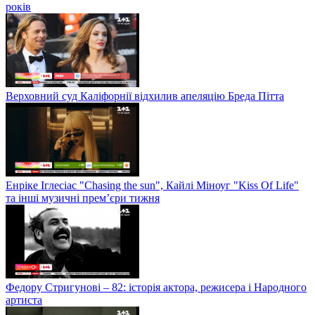
років
Верховний суд Каліфорнії відхилив апеляцію Бреда Пітта
Енріке Іглесіас "Chasing the sun", Кайлі Міноуг "Kiss Of Life"
та інші музичні прем’єри тижня
Федору Стригунові – 82: історія актора, режисера і Народного
артиста