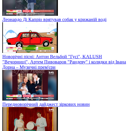
Леонардо Ді Капріо врятував собак у крижаній воді
Новорічні пісні: Антон Вельбой "Гусі", KALUSH
"Вечорниці", Артем Пивоваров "Рандеву" і колядки від Івана
Дорна – Музичні прем'єри
Передноворічний дайджест зіркових новин