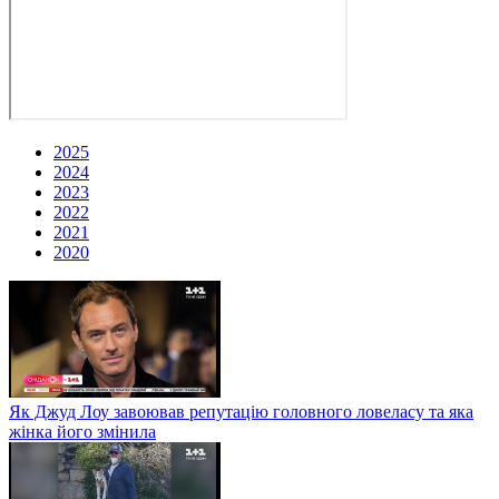
2025
2024
2023
2022
2021
2020
Як Джуд Лоу завоював репутацію головного ловеласу та яка
жінка його змінила