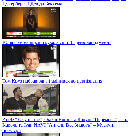
Цукерберга і Девіда Бекхема
Юлія Саніна відсвяткувала свій 31 день народження
Том Круз набрав вагу і змінився до невпізнання
Adele "Easy on me", Океан Ельзи та Калуш "Перемога", Тіна
Кароль та Ivan NAVI "Ангели Все Знають" – Музичні
прем'єри