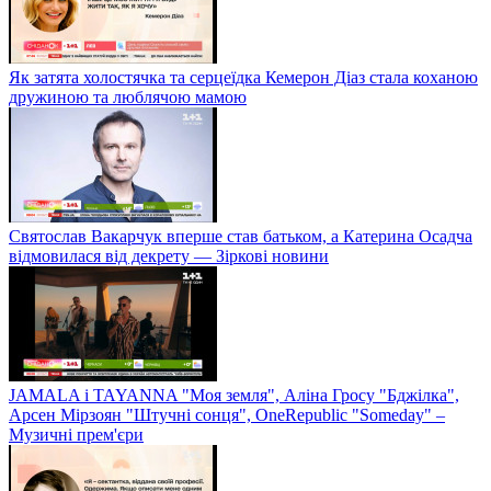
Як затята холостячка та серцеїдка Кемерон Діаз стала коханою
дружиною та люблячою мамою
Святослав Вакарчук вперше став батьком, а Катерина Осадча
відмовилася від декрету — Зіркові новини
JAMALA і TAYANNA "Моя земля", Аліна Гросу "Бджілка",
Арсен Мірзоян "Штучні сонця", OneRepublic "Someday" –
Музичні прем'єри