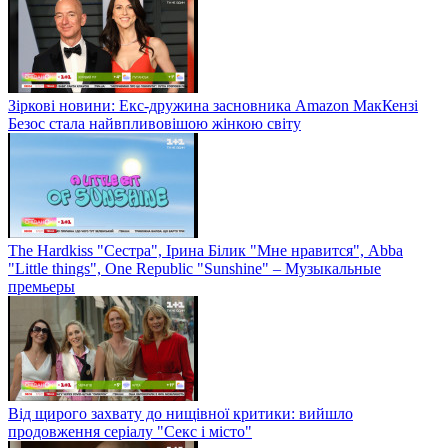
Зіркові новини: Екс-дружина засновника Amazon МакКензі
Безос стала найвпливовішою жінкою світу
The Hardkiss "Сестра", Ірина Білик "Мне нравится", Abba
"Little things", One Republic "Sunshine" – Музыкальные
премьеры
Від щирого захвату до нищівної критики: вийшло
продовження серіалу "Секс і місто"