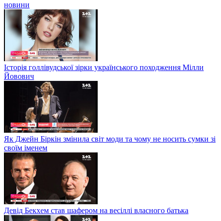
новини
Історія голлівудської зірки українського походження Мілли
Йовович
Як Джейн Біркін змінила світ моди та чому не носить сумки зі
своїм іменем
Девід Бекхем став шафером на весіллі власного батька