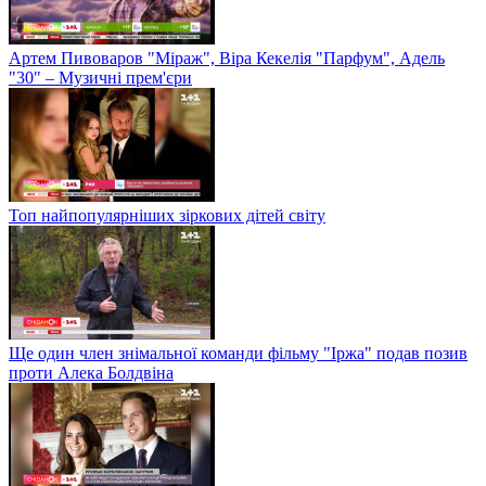
Артем Пивоваров "Міраж", Віра Кекелія "Парфум", Адель
"30" – Музичні прем'єри
Топ найпопулярніших зіркових дітей світу
Ще один член знімальної команди фільму "Іржа" подав позив
проти Алека Болдвіна