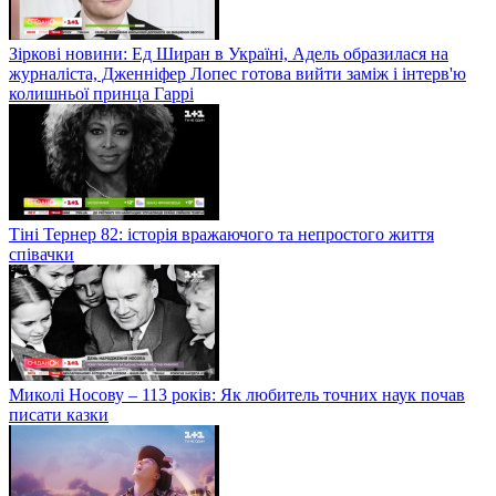
Зіркові новини: Ед Ширан в Україні, Адель образилася на
журналіста, Дженніфер Лопес готова вийти заміж і інтерв'ю
колишньої принца Гаррі
Тіні Тернер 82: історія вражаючого та непростого життя
співачки
Миколі Носову – 113 років: Як любитель точних наук почав
писати казки