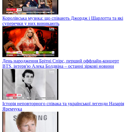
Королівська музика: що співають Джордж і Шарлотта та які
суперечки у них виникають
День народження Брітні Спірс, перший оффлайн-концерт
BTS, інтерв'ю Алека Болдвіна – останні зіркові новини
Історія неповторного співака та української легенди Назарія
Яремчука