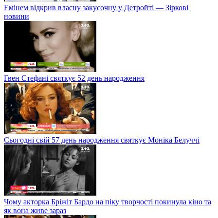
Емінем відкрив власну закусочну у Детройті — Зіркові
новини
Гвен Стефані святкує 52 день народження
Сьогодні свій 57 день народження святкує Моніка Белуччі
Чому акторка Бріжіт Бардо на піку творчості покинула кіно та
як вона живе зараз