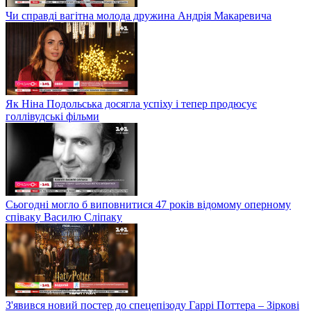
Чи справді вагітна молода дружина Андрія Макаревича
Як Ніна Подольська досягла успіху і тепер продюсує
голлівудські фільми
Сьогодні могло б виповнитися 47 років відомому оперному
співаку Василю Сліпаку
З'явився новий постер до спецепізоду Гаррі Поттера – Зіркові