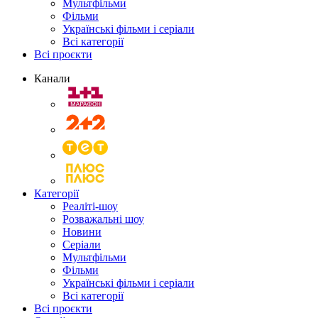
Мультфільми
Фільми
Українські фільми і серіали
Всі категорії
Всі проєкти
Канали
Категорії
Реаліті-шоу
Розважальні шоу
Новини
Серіали
Мультфільми
Фільми
Українські фільми і серіали
Всі категорії
Всі проєкти