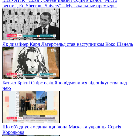
MONATIK "Сова", Океан Ельзи і Один в каноє "Місто
весни", Ed Sheeran "Shivers" – Музыкальные премьеры
Як дизайнер Карл Лагерфельд став наступником Коко Шанель
Батько Брітні Спірс офіційно відмовився від опікунства над
нею
Що об’єднує американця Ілона Маска та українця Сергія
Корольова