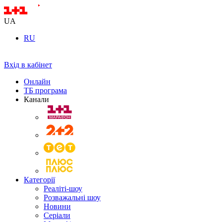
UA
RU
Вхід в кабінет
Онлайн
ТБ програма
Канали
Категорії
Реаліті-шоу
Розважальні шоу
Новини
Серіали