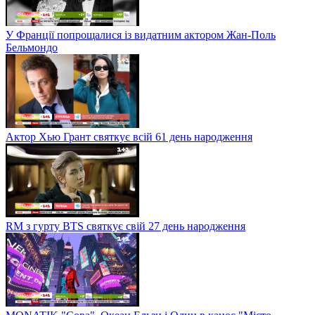
У Франції попрощалися із видатним актором Жан-Поль
Бельмондо
Актор Хью Грант святкує всій 61 день народження
RM з гурту BTS святкує свій 27 день народження