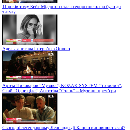
11 років тому Кейт Міддлтон стала герцогинею: що було до
титулу
Адель записала інтерв’ю з Опрою
Артем Пивоваров “Музика”, KOZAK SYSTEM “5 хвилин”,
Скай “Одне ціле”, Антитіла “Стань” – Музичні прем’єри
Сьогодні легендарному Леонардо Ді Капріо виповнюється 47