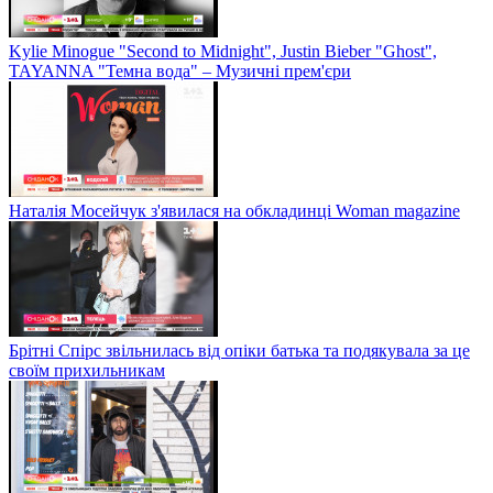
Kylie Minogue "Second to Midnight", Justin Bieber "Ghost",
TAYANNA "Темна вода" – Музичні прем'єри
Наталія Мосейчук з'явилася на обкладинці Woman magazine
Брітні Спірс звільнилась від опіки батька та подякувала за це
своїм прихильникам