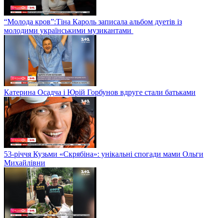
“Молода кров”:Тіна Кароль записала альбом дуетів із
молодими українськими музикантами
Катерина Осадча і Юрій Горбунов вдруге стали батьками
53-річчя Кузьми «Скрябіна»: унікальні спогади мами Ольги
Михайлівни