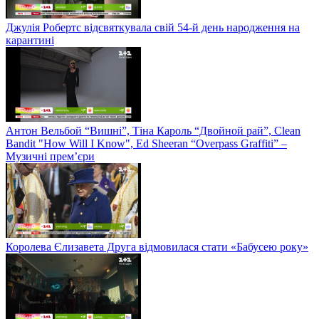
Джулія Робертс відсвяткувала свій 54-й день народження на
карантині
Антон Вельбой “Вишні”, Тіна Кароль “Двойной рай”, Clean
Bandit "How Will I Know", Ed Sheeran “Overpass Graffiti” –
Музичні прем’єри
Королева Єлизавета Друга відмовилася стати «Бабусею року»