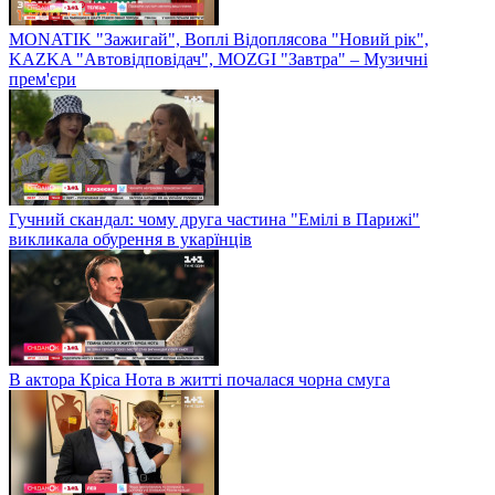
MONATIK "Зажигай", Воплі Відоплясова "Новий рік",
KAZKA "Автовідповідач", MOZGI "Завтра" – Музичні
прем'єри
Гучний скандал: чому друга частина "Емілі в Парижі"
викликала обурення в укарїнців
В актора Кріса Нота в житті почалася чорна смуга