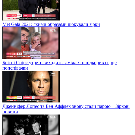
Met Gala 2021: якими образами шокували зірки
Брітні Спірс утретє виходить заміж: хто підкорив серце
попспівачки
Дженніфер Лопес та Бен Аффлек знову стали парою – Зіркові
новини