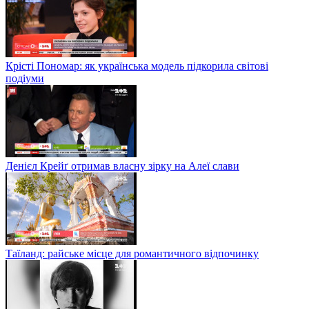
Крісті Пономар: як українська модель підкорила світові
подіуми
Денієл Крейґ отримав власну зірку на Алеї слави
Таїланд: райське місце для романтичного відпочинку