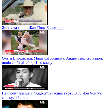
Життя та жінки Жан-Поля Бельмондо
Ольга Цибульська, Маша Єфросиніна, Андре Тан: хто з зірок
повів своїх дітей до 1-го класу
Найпопулярніший “Айдол”: учасник гурту BTS Чон Чонґук
святкує 24-ліття