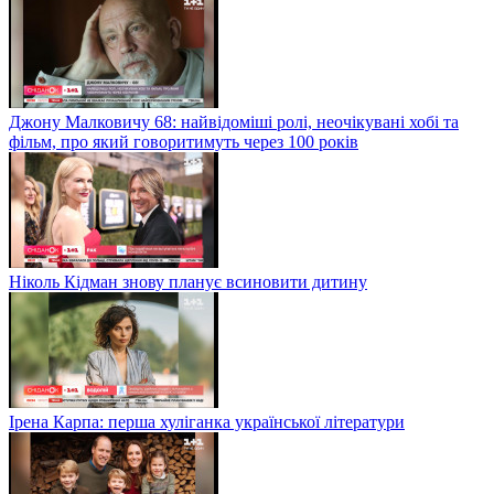
Джону Малковичу 68: найвідоміші ролі, неочікувані хобі та
фільм, про який говоритимуть через 100 років
Ніколь Кідман знову планує всиновити дитину
Ірена Карпа: перша хуліганка української літератури