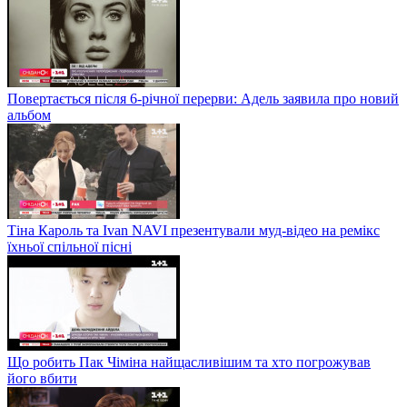
Повертається після 6-річної перерви: Адель заявила про новий
альбом
Тіна Кароль та Ivan NAVI презентували муд-відео на ремікс
їхньої спільної пісні
Що робить Пак Чіміна найщасливішим та хто погрожував
його вбити