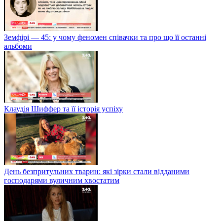
Земфірі — 45: у чому феномен співачки та про що її останні
альбоми
Клаудія Шиффер та її історія успіху
День безпритульних тварин: які зірки стали відданими
господарями вуличним хвостатим