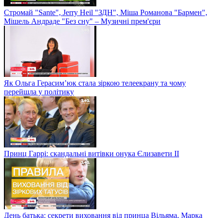
Стромай "Sante", Jerry Heil "ЗДН", Міша Романова "Бармен",
Мішель Андраде "Без сну" – Музичні прем'єри
Як Ольга Герасим’юк стала зіркою телеекрану та чому
перейшла у політику
Принц Гаррі: скандальні витівки онука Єлизавети II
День батька: секрети виховання від принца Вільяма, Марка