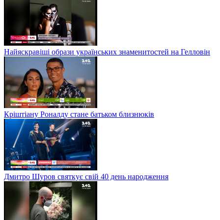
Найяскравіші образи українських знаменитостей на Гелловін
Кріштіану Роналду стане батьком близнюків
Дмитро Шуров святкує свій 40 день народження