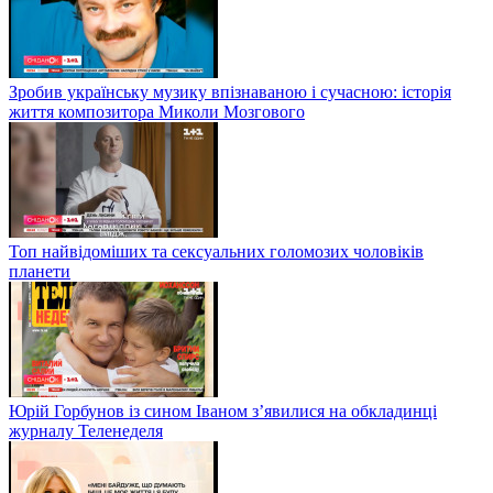
Зробив українську музику впізнаваною і сучасною: історія
життя композитора Миколи Мозгового
Топ найвідоміших та сексуальних голомозих чоловіків
планети
Юрій Горбунов із сином Іваном з’явилися на обкладинці
журналу Теленеделя