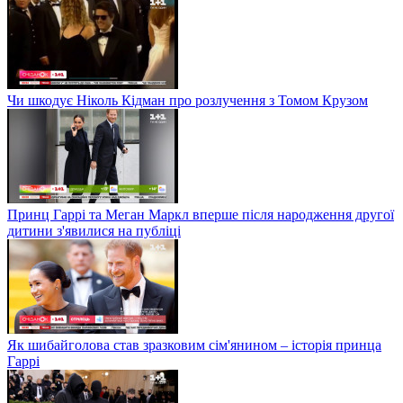
Чи шкодує Ніколь Кідман про розлучення з Томом Крузом
Принц Гаррі та Меган Маркл вперше після народження другої
дитини з'явилися на публіці
Як шибайголова став зразковим сім'янином – історія принца
Гаррі