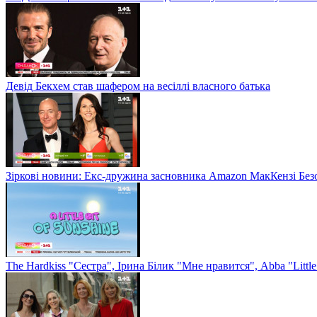
Девід Бекхем став шафером на весіллі власного батька
Зіркові новини: Екс-дружина засновника Amazon МакКензі Без
The Hardkiss "Сестра", Ірина Білик "Мне нравится", Abba "Littl