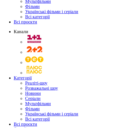
Мультфільми
Фільми
Українські фільми і серіали
Всі категорії
Всі проєкти
Канали
Категорії
Реаліті-шоу
Розважальні шоу
Новини
Серіали
Мультфільми
Фільми
Українські фільми і серіали
Всі категорії
Всі проєкти