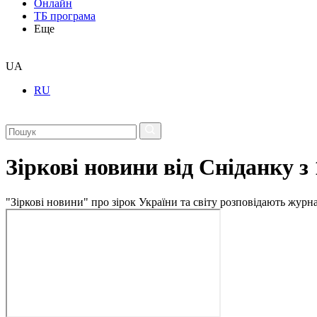
Онлайн
ТБ програма
Еще
UA
RU
Зіркові новини від Сніданку з
"Зіркові новини" про зірок України та світу розповідають журн