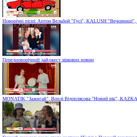
Новорічні пісні: Антон Вельбой "Гусі", KALUSH "Вечорниці", 
Передноворічний дайджест зіркових новин
MONATIK "Зажигай", Воплі Відоплясова "Новий рік", KAZKA 