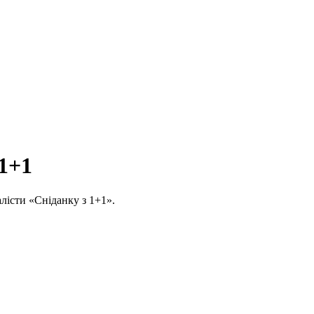
 1+1
алісти «Сніданку з 1+1».