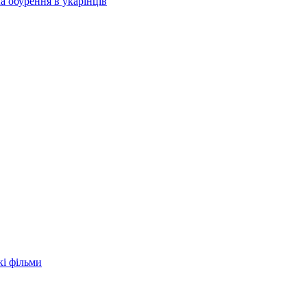
а обурення в укарїнців
кі фільми