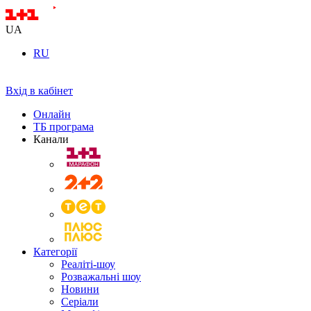
UA
RU
Вхід в кабінет
Онлайн
ТБ програма
Канали
Категорії
Реаліті-шоу
Розважальні шоу
Новини
Серіали