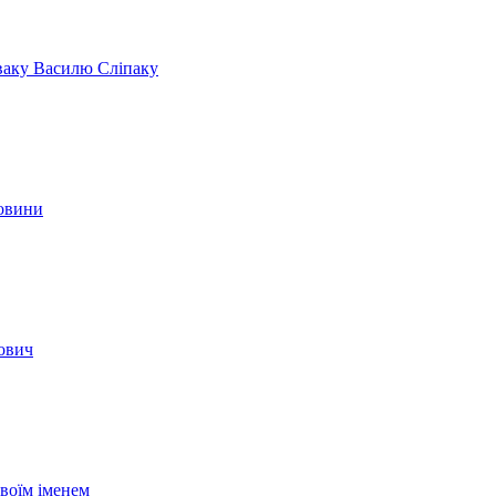
іваку Василю Сліпаку
новини
вович
своїм іменем