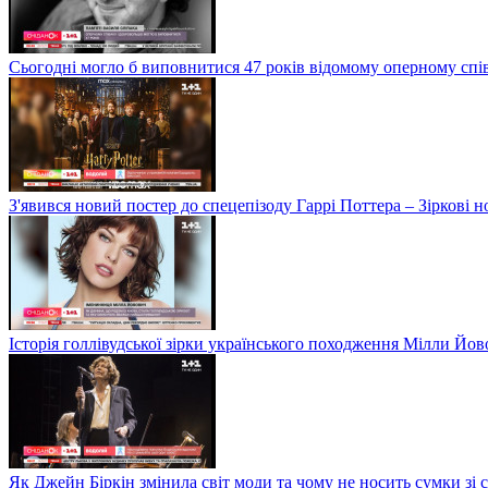
Сьогодні могло б виповнитися 47 років відомому оперному сп
З'явився новий постер до спецепізоду Гаррі Поттера – Зіркові 
Історія голлівудської зірки українського походження Мілли Йо
Як Джейн Біркін змінила світ моди та чому не носить сумки зі 