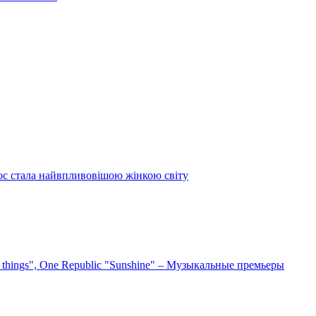
ос стала найвпливовішою жінкою світу
e things", One Republic "Sunshine" – Музыкальные премьеры