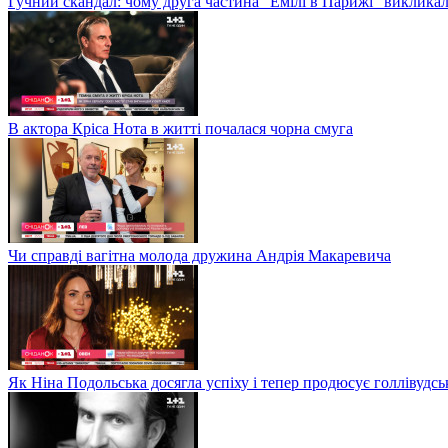
Гучний скандал: чому друга частина "Емілі в Парижі" викликал
В актора Кріса Нота в житті почалася чорна смуга
Чи справді вагітна молода дружина Андрія Макаревича
Як Ніна Подольська досягла успіху і тепер продюсує голлівудсь