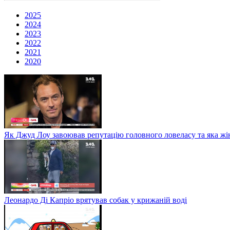
2025
2024
2023
2022
2021
2020
Як Джуд Лоу завоював репутацію головного ловеласу та яка жі
Леонардо Ді Капріо врятував собак у крижаній воді