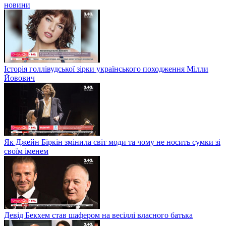
новини
Історія голлівудської зірки українського походження Мілли
Йовович
Як Джейн Біркін змінила світ моди та чому не носить сумки зі
своїм іменем
Девід Бекхем став шафером на весіллі власного батька