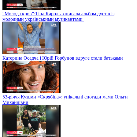
“Молода кров”:Тіна Кароль записала альбом дуетів із
молодими українськими музикантами
Катерина Осадча і Юрій Горбунов вдруге стали батьками
53-річчя Кузьми «Скрябіна»: унікальні спогади мами Ольги
Михайлівни