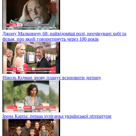
Джону Малковичу 68: найвідоміші ролі, неочікувані хобі та
фільм, про який говоритимуть через 100 років
Ніколь Кідман знову планує всиновити дитину
Ірена Карпа: перша хуліганка української літератури