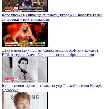
Королівська музика: що співають Джордж і Шарлотта та які
суперечки у них виникають
День народження Брітні Спірс, перший оффлайн-концерт
BTS, інтерв'ю Алека Болдвіна – останні зіркові новини
Історія неповторного співака та української легенди Назарія
Яремчука