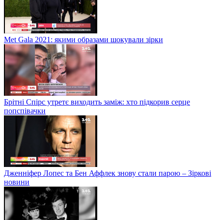
Met Gala 2021: якими образами шокували зірки
Брітні Спірс утретє виходить заміж: хто підкорив серце
попспівачки
Дженніфер Лопес та Бен Аффлек знову стали парою – Зіркові
новини