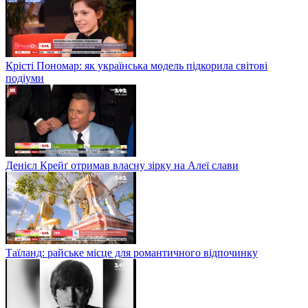
Крісті Пономар: як українська модель підкорила світові
подіуми
Денієл Крейґ отримав власну зірку на Алеї слави
Таїланд: райське місце для романтичного відпочинку