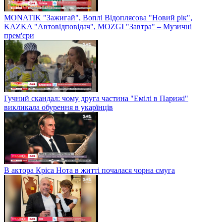
MONATIK "Зажигай", Воплі Відоплясова "Новий рік",
KAZKA "Автовідповідач", MOZGI "Завтра" – Музичні
прем'єри
Гучний скандал: чому друга частина "Емілі в Парижі"
викликала обурення в укарїнців
В актора Кріса Нота в житті почалася чорна смуга