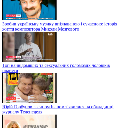
Зробив українську музику впізнаваною і сучасною: історія
життя композитора Миколи Мозгового
Топ найвідоміших та сексуальних голомозих чоловіків
планети
Юрій Горбунов із сином Іваном з’явилися на обкладинці
журналу Теленеделя