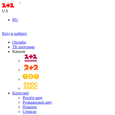
UA
RU
Вхід в кабінет
Онлайн
ТБ програма
Канали
Категорії
Реаліті-шоу
Розважальні шоу
Новини
Серіали