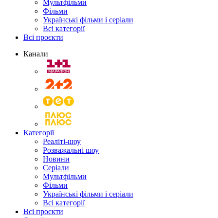
Мультфільми
Фільми
Українські фільми і серіали
Всі категорії
Всі проєкти
Канали
Категорії
Реаліті-шоу
Розважальні шоу
Новини
Серіали
Мультфільми
Фільми
Українські фільми і серіали
Всі категорії
Всі проєкти