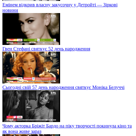
Емінем відкрив власну закусочну у Детройті — Зіркові
новини
Гвен Стефані святкує 52 день народження
Сьогодні свій 57 день народження святкує Моніка Белуччі
Чому акторка Бріжіт Бардо на піку творчості покинула кіно та
як вона живе зараз