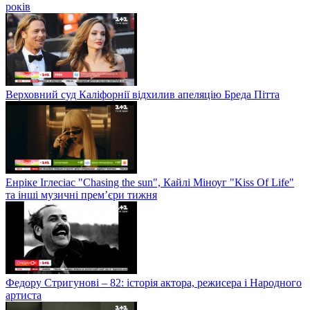
років
Верховний суд Каліфорнії відхилив апеляцію Бреда Пітта
Енріке Іглесіас "Chasing the sun", Кайлі Міноуг "Kiss Of Life"
та інші музичні прем’єри тижня
Федору Стригунові – 82: історія актора, режисера і Народного
артиста