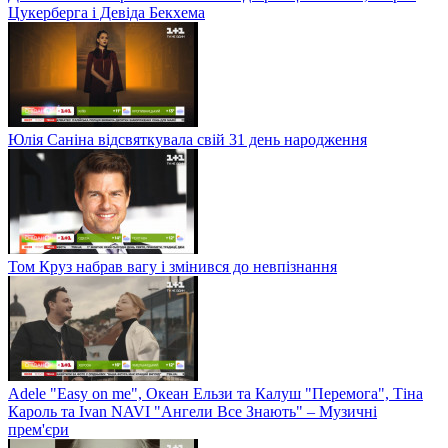
Цукерберга і Девіда Бекхема
Юлія Саніна відсвяткувала свій 31 день народження
Том Круз набрав вагу і змінився до невпізнання
Adele "Easy on me", Океан Ельзи та Калуш "Перемога", Тіна
Кароль та Ivan NAVI "Ангели Все Знають" – Музичні
прем'єри