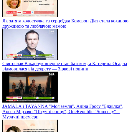
Як затята холостячка та серцеїдка Кемерон Діаз стала коханою
дружиною та люблячою мамою
Святослав Вакарчук вперше став батьком, а Катерина Осадча
відмовилася від декрету — Зіркові новини
JAMALA і TAYANNA "Моя земля", Аліна Гросу "Бджілка",
Арсен Мірзоян "Штучні сонця", OneRepublic "Someday" –
Музичні прем'єри