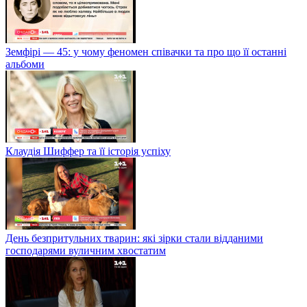
Земфірі — 45: у чому феномен співачки та про що її останні
альбоми
Клаудія Шиффер та її історія успіху
День безпритульних тварин: які зірки стали відданими
господарями вуличним хвостатим