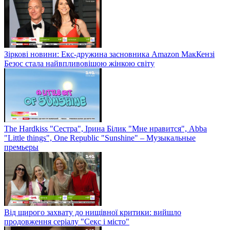
Зіркові новини: Екс-дружина засновника Amazon МакКензі
Безос стала найвпливовішою жінкою світу
The Hardkiss "Сестра", Ірина Білик "Мне нравится", Abba
"Little things", One Republic "Sunshine" – Музыкальные
премьеры
Від щирого захвату до нищівної критики: вийшло
продовження серіалу "Секс і місто"