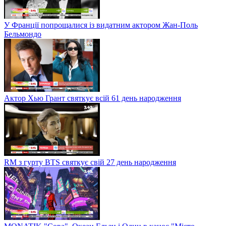
У Франції попрощалися із видатним актором Жан-Поль
Бельмондо
Актор Хью Грант святкує всій 61 день народження
RM з гурту BTS святкує свій 27 день народження