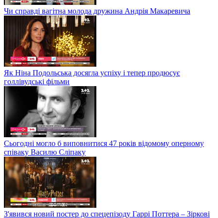
Чи справді вагітна молода дружина Андрія Макаревича
Як Ніна Подольська досягла успіху і тепер продюсує
голлівудські фільми
Сьогодні могло б виповнитися 47 років відомому оперному
співаку Василю Сліпаку
З'явився новий постер до спецепізоду Гаррі Поттера – Зіркові