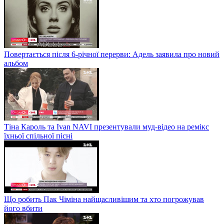
Повертається після 6-річної перерви: Адель заявила про новий
альбом
Тіна Кароль та Ivan NAVI презентували муд-відео на ремікс
їхньої спільної пісні
Що робить Пак Чіміна найщасливішим та хто погрожував
його вбити