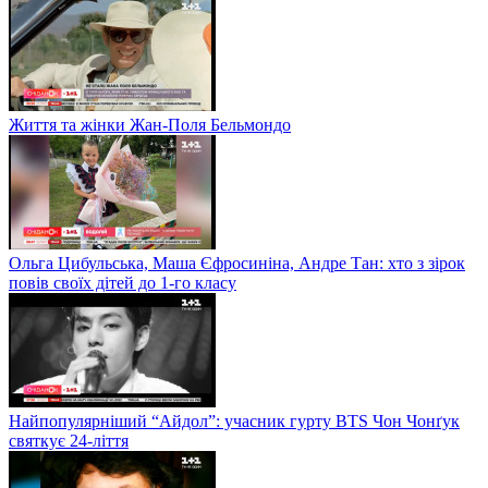
Життя та жінки Жан-Поля Бельмондо
Ольга Цибульська, Маша Єфросиніна, Андре Тан: хто з зірок
повів своїх дітей до 1-го класу
Найпопулярніший “Айдол”: учасник гурту BTS Чон Чонґук
святкує 24-ліття