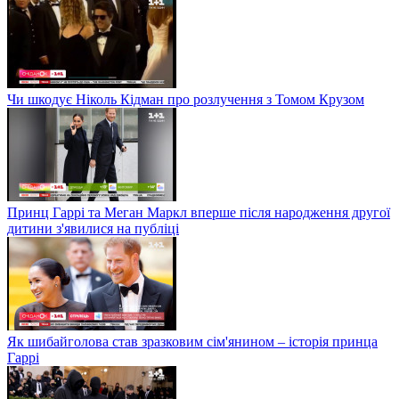
Чи шкодує Ніколь Кідман про розлучення з Томом Крузом
Принц Гаррі та Меган Маркл вперше після народження другої
дитини з'явилися на публіці
Як шибайголова став зразковим сім'янином – історія принца
Гаррі