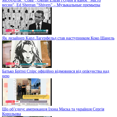
MONATIK "Сова", Океан Ельзи і Один в каноє "Місто
весни", Ed Sheeran "Shivers" – Музыкальные премьеры
Як дизайнер Карл Лагерфельд став наступником Коко Шанель
Батько Брітні Спірс офіційно відмовився від опікунства над
нею
Що об’єднує американця Ілона Маска та українця Сергія
Корольова