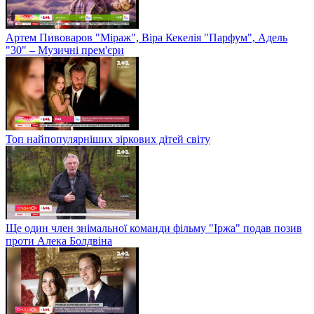
Артем Пивоваров "Міраж", Віра Кекелія "Парфум", Адель
"30" – Музичні прем'єри
Топ найпопулярніших зіркових дітей світу
Ще один член знімальної команди фільму "Іржа" подав позив
проти Алека Болдвіна