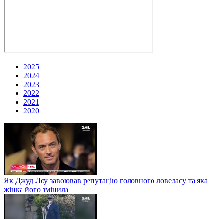
2025
2024
2023
2022
2021
2020
Як Джуд Лоу завоював репутацію головного ловеласу та яка
жінка його змінила