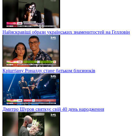
Найяскравіші образи українських знаменитостей на Гелловін
Кріштіану Роналду стане батьком близнюків
Дмитро Шуров святкує свій 40 день народження