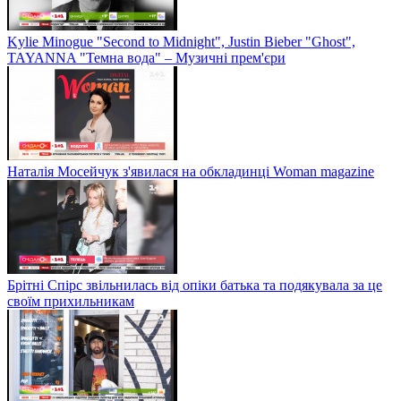
Kylie Minogue "Second to Midnight", Justin Bieber "Ghost",
TAYANNA "Темна вода" – Музичні прем'єри
Наталія Мосейчук з'явилася на обкладинці Woman magazine
Брітні Спірс звільнилась від опіки батька та подякувала за це
своїм прихильникам