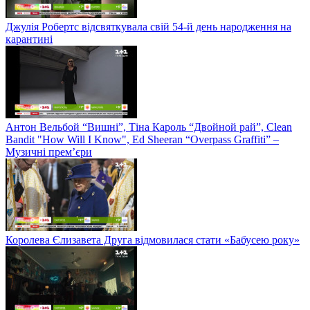
Джулія Робертс відсвяткувала свій 54-й день народження на
карантині
Антон Вельбой “Вишні”, Тіна Кароль “Двойной рай”, Clean
Bandit "How Will I Know", Ed Sheeran “Overpass Graffiti” –
Музичні прем’єри
Королева Єлизавета Друга відмовилася стати «Бабусею року»