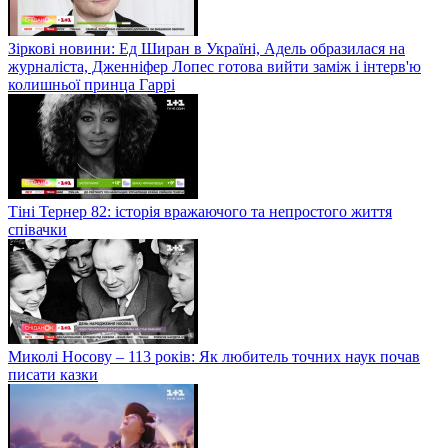
Зіркові новини: Ед Ширан в Україні, Адель образилася на
журналіста, Дженніфер Лопес готова вийти заміж і інтерв'ю
колишньої принца Гаррі
Тіні Тернер 82: історія вражаючого та непростого життя
співачки
Миколі Носову – 113 років: Як любитель точних наук почав
писати казки