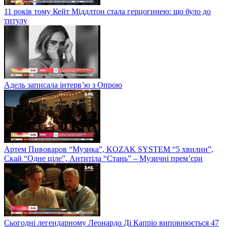
11 років тому Кейт Міддлтон стала герцогинею: що було до
титулу
Адель записала інтерв’ю з Опрою
Артем Пивоваров “Музика”, KOZAK SYSTEM “5 хвилин”,
Скай “Одне ціле”, Антитіла “Стань” – Музичні прем’єри
Сьогодні легендарному Леонардо Ді Капріо виповнюється 47