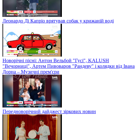
Леонардо Ді Капріо врятував собак у крижаній воді
Новорічні пісні: Антон Вельбой "Гусі", KALUSH
"Вечорниці", Артем Пивоваров "Рандеву" і колядки від Івана
Дорна – Музичні прем'єри
Передноворічний дайджест зіркових новин