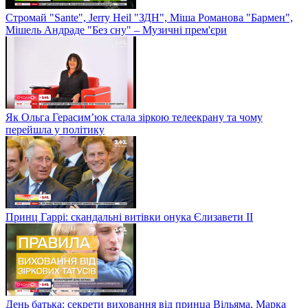
Стромай "Sante", Jerry Heil "ЗДН", Міша Романова "Бармен",
Мішель Андраде "Без сну" – Музичні прем'єри
Як Ольга Герасим’юк стала зіркою телеекрану та чому
перейшла у політику
Принц Гаррі: скандальні витівки онука Єлизавети II
День батька: секрети виховання від принца Вільяма, Марка