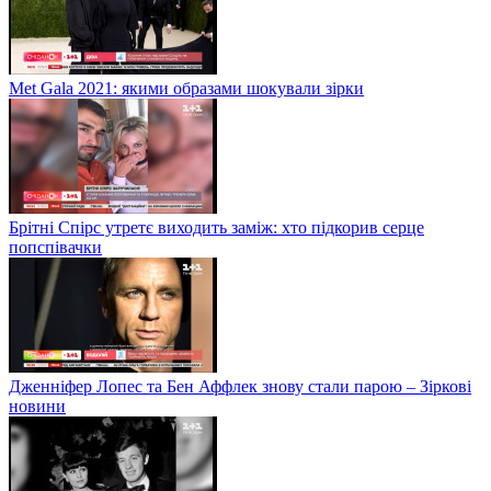
Met Gala 2021: якими образами шокували зірки
Брітні Спірс утретє виходить заміж: хто підкорив серце
попспівачки
Дженніфер Лопес та Бен Аффлек знову стали парою – Зіркові
новини