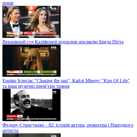
років
Верховний суд Каліфорнії відхилив апеляцію Бреда Пітта
Енріке Іглесіас "Chasing the sun", Кайлі Міноуг "Kiss Of Life"
та інші музичні прем’єри тижня
Федору Стригунові – 82: історія актора, режисера і Народного
артиста