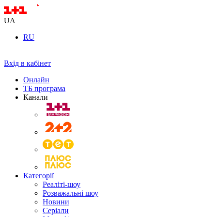
UA
RU
Вхід в кабінет
Онлайн
ТБ програма
Канали
Категорії
Реаліті-шоу
Розважальні шоу
Новини
Серіали