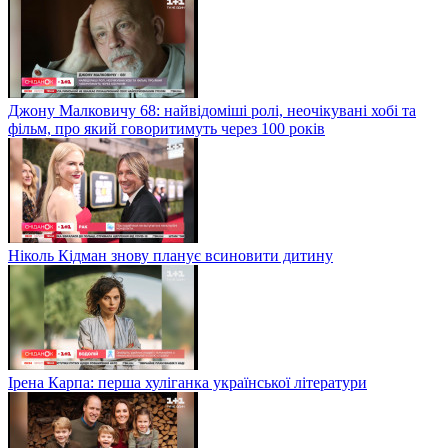
Джону Малковичу 68: найвідоміші ролі, неочікувані хобі та
фільм, про який говоритимуть через 100 років
Ніколь Кідман знову планує всиновити дитину
Ірена Карпа: перша хуліганка української літератури