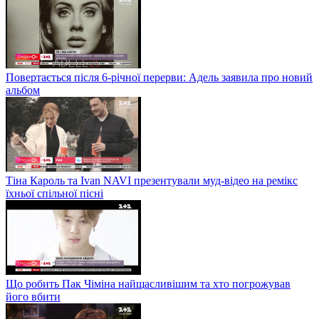
Повертається після 6-річної перерви: Адель заявила про новий
альбом
Тіна Кароль та Ivan NAVI презентували муд-відео на ремікс
їхньої спільної пісні
Що робить Пак Чіміна найщасливішим та хто погрожував
його вбити