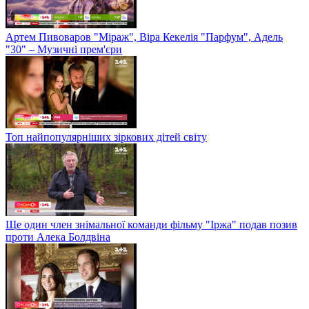
Артем Пивоваров "Міраж", Віра Кекелія "Парфум", Адель
"30" – Музичні прем'єри
Топ найпопулярніших зіркових дітей світу
Ще один член знімальної команди фільму "Іржа" подав позив
проти Алека Болдвіна