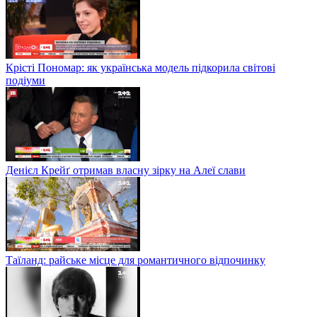
Крісті Пономар: як українська модель підкорила світові
подіуми
Денієл Крейґ отримав власну зірку на Алеї слави
Таїланд: райське місце для романтичного відпочинку