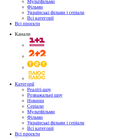
Мультфільми
Фільми
Українські фільми і серіали
Всі категорії
Всі проєкти
Канали
Категорії
Реаліті-шоу
Розважальні шоу
Новини
Серіали
Мультфільми
Фільми
Українські фільми і серіали
Всі категорії
Всі проєкти