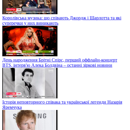
Королівська музика: що співають Джордж і Шарлотта та які
суперечки у них виникають
День народження Брітні Спірс, перший оффлайн-концерт
BTS, інтерв'ю Алека Болдвіна – останні зіркові новини
Історія неповторного співака та української легенди Назарія
Яремчука