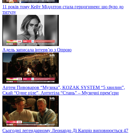
11 років тому Кейт Міддлтон стала герцогинею: що було до
титулу
Адель записала інтерв’ю з Опрою
Артем Пивоваров “Музика”, KOZAK SYSTEM “5 хвилин”,
Скай “Одне ціле”, Антитіла “Стань” – Музичні прем’єри
Сьогодні легендарному Леонардо Ді Капріо виповнюється 47