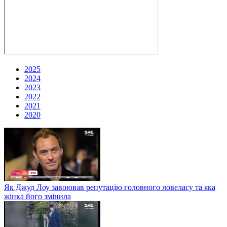
2025
2024
2023
2022
2021
2020
Як Джуд Лоу завоював репутацію головного ловеласу та яка
жінка його змінила