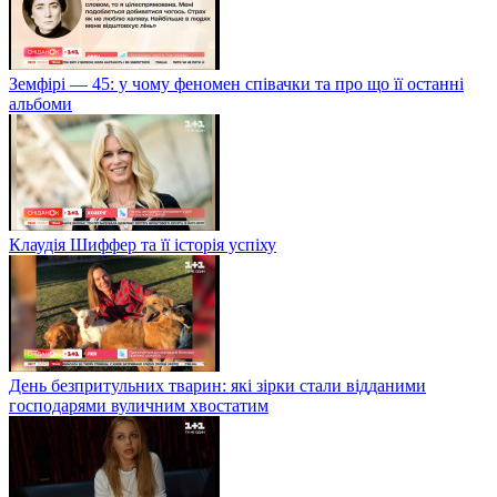
Земфірі — 45: у чому феномен співачки та про що її останні
альбоми
Клаудія Шиффер та її історія успіху
День безпритульних тварин: які зірки стали відданими
господарями вуличним хвостатим