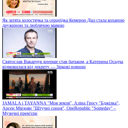
Як затята холостячка та серцеїдка Кемерон Діаз стала коханою
дружиною та люблячою мамою
Святослав Вакарчук вперше став батьком, а Катерина Осадча
відмовилася від декрету — Зіркові новини
JAMALA і TAYANNA "Моя земля", Аліна Гросу "Бджілка",
Арсен Мірзоян "Штучні сонця", OneRepublic "Someday" –
Музичні прем'єри