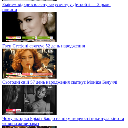
Емінем відкрив власну закусочну у Детройті — Зіркові
новини
Гвен Стефані святкує 52 день народження
Сьогодні свій 57 день народження святкує Моніка Белуччі
Чому акторка Бріжіт Бардо на піку творчості покинула кіно та
як вона живе зараз