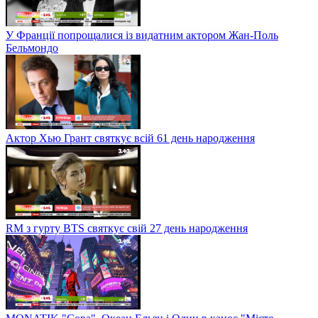
У Франції попрощалися із видатним актором Жан-Поль
Бельмондо
Актор Хью Грант святкує всій 61 день народження
RM з гурту BTS святкує свій 27 день народження