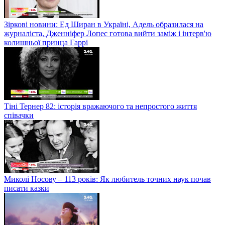
Зіркові новини: Ед Ширан в Україні, Адель образилася на
журналіста, Дженніфер Лопес готова вийти заміж і інтерв'ю
колишньої принца Гаррі
Тіні Тернер 82: історія вражаючого та непростого життя
співачки
Миколі Носову – 113 років: Як любитель точних наук почав
писати казки