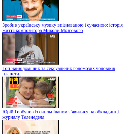
Зробив українську музику впізнаваною і сучасною: історія
життя композитора Миколи Мозгового
Топ найвідоміших та сексуальних голомозих чоловіків
планети
Юрій Горбунов із сином Іваном з’явилися на обкладинці
журналу Теленеделя