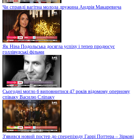
Чи справді вагітна молода дружина Андрія Макаревича
Як Ніна Подольська досягла успіху і тепер продюсує
голлівудські фільми
Сьогодні могло б виповнитися 47 років відомому оперному
співаку Василю Сліпаку
З'явився новий постер до спецепізоду Гаррі Поттера – Зіркові