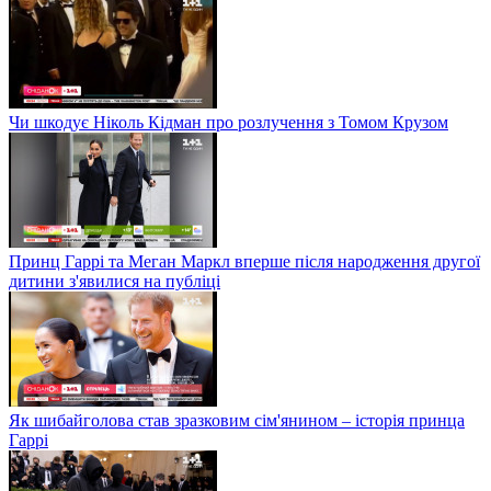
Чи шкодує Ніколь Кідман про розлучення з Томом Крузом
Принц Гаррі та Меган Маркл вперше після народження другої
дитини з'явилися на публіці
Як шибайголова став зразковим сім'янином – історія принца
Гаррі