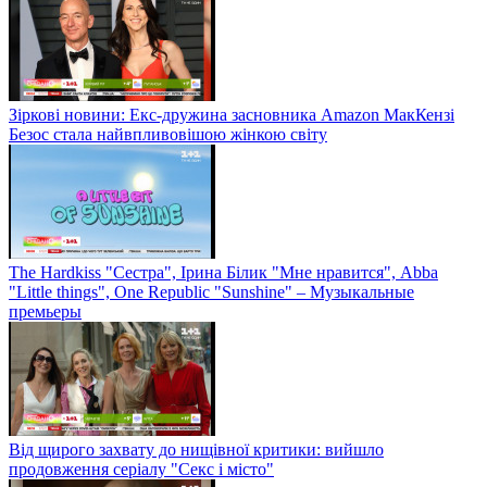
Зіркові новини: Екс-дружина засновника Amazon МакКензі
Безос стала найвпливовішою жінкою світу
The Hardkiss "Сестра", Ірина Білик "Мне нравится", Abba
"Little things", One Republic "Sunshine" – Музыкальные
премьеры
Від щирого захвату до нищівної критики: вийшло
продовження серіалу "Секс і місто"