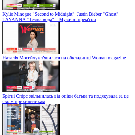
Kylie Minogue "Second to Midnight", Justin Bieber "Ghost",
TAYANNA "Темна вода" – Музичні прем'єри
Наталія Мосейчук з'явилася на обкладинці Woman magazine
Брітні Спірс звільнилась від опіки батька та подякувала за це
своїм прихильникам