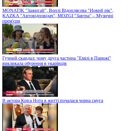
MONATIK "Зажигай", Воплі Відоплясова "Новий рік",
KAZKA "Автовідповідач", MOZGI "Завтра" – Музичні
прем'єри
Гучний скандал: чому друга частина "Емілі в Парижі"
викликала обурення в укарїнців
В актора Кріса Нота в житті почалася чорна смуга