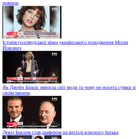
новини
Історія голлівудської зірки українського походження Мілли
Йовович
Як Джейн Біркін змінила світ моди та чому не носить сумки зі
своїм іменем
Девід Бекхем став шафером на весіллі власного батька