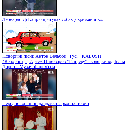
Леонардо Ді Капріо врятував собак у крижаній воді
Новорічні пісні: Антон Вельбой "Гусі", KALUSH
"Вечорниці", Артем Пивоваров "Рандеву" і колядки від Івана
Дорна – Музичні прем'єри
Передноворічний дайджест зіркових новин