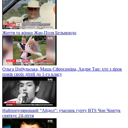
Життя та жінки Жан-Поля Бельмондо
Ольга Цибульська, Маша Єфросиніна, Андре Тан: хто з зірок
повів своїх дітей до 1-го класу
Найпопулярніший “Айдол”: учасник гурту BTS Чон Чонґук
святкує 24-ліття