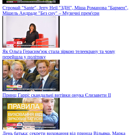
Стромай "Sante", Jerry Heil "ЗДН", Міша Романова "Бармен",
Мішель Андраде "Без сну" – Музичні прем'єри
Як Ольга Герасим’юк стала зіркою телеекрану та чому
перейшла у політику
Принц Гаррі: скандальні витівки онука Єлизавети II
День батька: секрети виховання від принца Вільяма, Марка