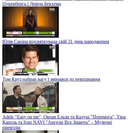
Цукерберга і Девіда Бекхема
Юлія Саніна відсвяткувала свій 31 день народження
Том Круз набрав вагу і змінився до невпізнання
Adele "Easy on me", Океан Ельзи та Калуш "Перемога", Тіна
Кароль та Ivan NAVI "Ангели Все Знають" – Музичні
прем'єри