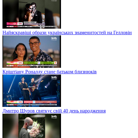
Найяскравіші образи українських знаменитостей на Гелловін
Кріштіану Роналду стане батьком близнюків
Дмитро Шуров святкує свій 40 день народження