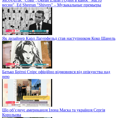
MONATIK "Сова", Океан Ельзи і Один в каноє "Місто
весни", Ed Sheeran "Shivers" – Музыкальные премьеры
Як дизайнер Карл Лагерфельд став наступником Коко Шанель
Батько Брітні Спірс офіційно відмовився від опікунства над
нею
Що об’єднує американця Ілона Маска та українця Сергія
Корольова