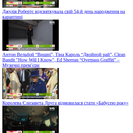
Джулія Робертс відсвяткувала свій 54-й день народження на
карантині
Антон Вельбой “Вишні”, Тіна Кароль “Двойной рай”, Clean
Bandit "How Will I Know", Ed Sheeran “Overpass Graffiti” –
Музичні прем’єри
Королева Єлизавета Друга відмовилася стати «Бабусею року»