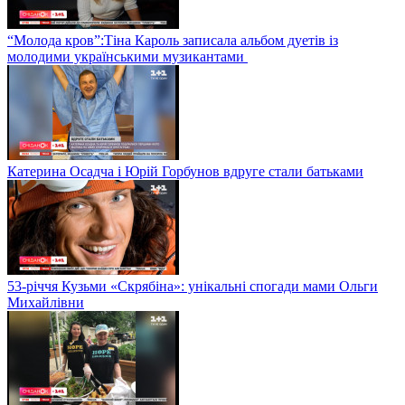
“Молода кров”:Тіна Кароль записала альбом дуетів із
молодими українськими музикантами
Катерина Осадча і Юрій Горбунов вдруге стали батьками
53-річчя Кузьми «Скрябіна»: унікальні спогади мами Ольги
Михайлівни