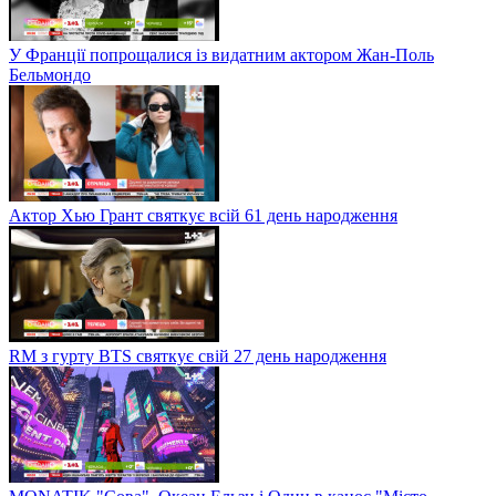
У Франції попрощалися із видатним актором Жан-Поль
Бельмондо
Актор Хью Грант святкує всій 61 день народження
RM з гурту BTS святкує свій 27 день народження