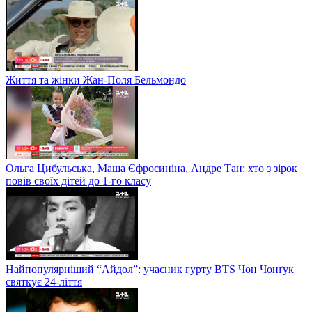
Життя та жінки Жан-Поля Бельмондо
Ольга Цибульська, Маша Єфросиніна, Андре Тан: хто з зірок
повів своїх дітей до 1-го класу
Найпопулярніший “Айдол”: учасник гурту BTS Чон Чонґук
святкує 24-ліття