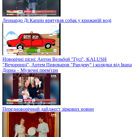
Леонардо Ді Капріо врятував собак у крижаній воді
Новорічні пісні: Антон Вельбой "Гусі", KALUSH
"Вечорниці", Артем Пивоваров "Рандеву" і колядки від Івана
Дорна – Музичні прем'єри
Передноворічний дайджест зіркових новин