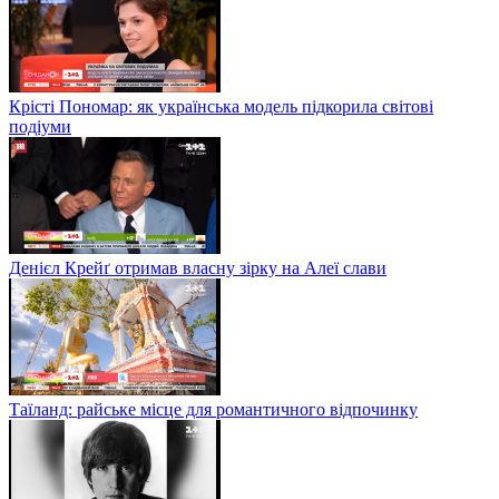
Крісті Пономар: як українська модель підкорила світові
подіуми
Денієл Крейґ отримав власну зірку на Алеї слави
Таїланд: райське місце для романтичного відпочинку