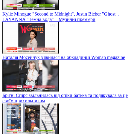
Kylie Minogue "Second to Midnight", Justin Bieber "Ghost",
TAYANNA "Темна вода" – Музичні прем'єри
Наталія Мосейчук з'явилася на обкладинці Woman magazine
Брітні Спірс звільнилась від опіки батька та подякувала за це
своїм прихильникам