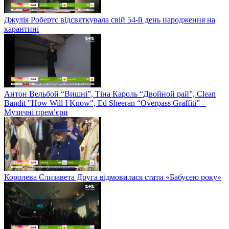
Джулія Робертс відсвяткувала свій 54-й день народження на
карантині
Антон Вельбой “Вишні”, Тіна Кароль “Двойной рай”, Clean
Bandit "How Will I Know", Ed Sheeran “Overpass Graffiti” –
Музичні прем’єри
Королева Єлизавета Друга відмовилася стати «Бабусею року»