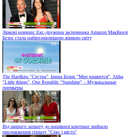
Зіркові новини: Екс-дружина засновника Amazon МакКензі
Безос стала найвпливовішою жінкою світу
The Hardkiss "Сестра", Ірина Білик "Мне нравится", Abba
"Little things", One Republic "Sunshine" – Музыкальные
премьеры
Від щирого захвату до нищівної критики: вийшло
продовження серіалу "Секс і місто"