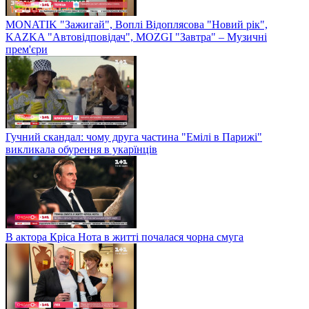
MONATIK "Зажигай", Воплі Відоплясова "Новий рік",
KAZKA "Автовідповідач", MOZGI "Завтра" – Музичні
прем'єри
Гучний скандал: чому друга частина "Емілі в Парижі"
викликала обурення в укарїнців
В актора Кріса Нота в житті почалася чорна смуга