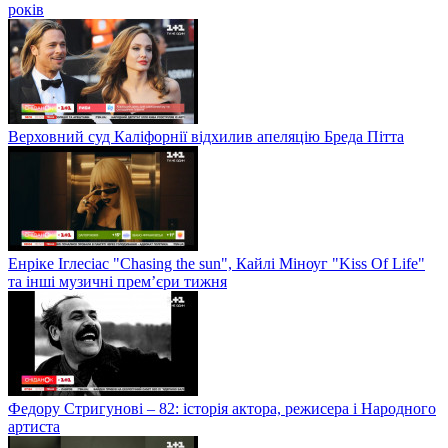
років
Верховний суд Каліфорнії відхилив апеляцію Бреда Пітта
Енріке Іглесіас "Chasing the sun", Кайлі Міноуг "Kiss Of Life"
та інші музичні прем’єри тижня
Федору Стригунові – 82: історія актора, режисера і Народного
артиста