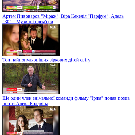
Артем Пивоваров "Міраж", Віра Кекелія "Парфум", Адель
"30" – Музичні прем'єри
Топ найпопулярніших зіркових дітей світу
Ще один член знімальної команди фільму "Іржа" подав позив
проти Алека Болдвіна