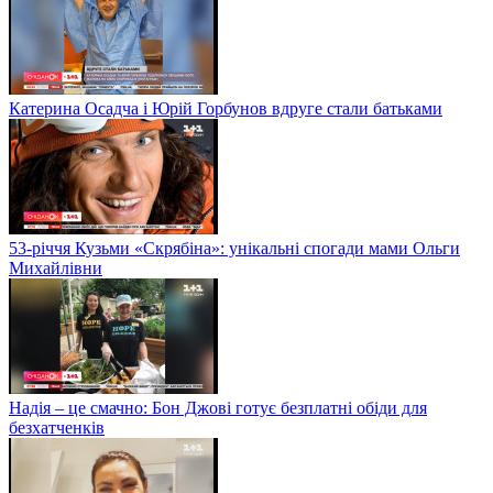
“Молода кров”:Тіна Кароль записала альбом дуетів із
молодими українськими музикантами
Катерина Осадча і Юрій Горбунов вдруге стали батьками
53-річчя Кузьми «Скрябіна»: унікальні спогади мами Ольги
Михайлівни