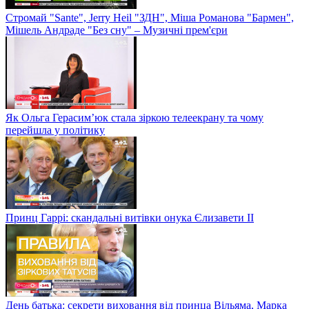
Стромай "Sante", Jerry Heil "ЗДН", Міша Романова "Бармен",
Мішель Андраде "Без сну" – Музичні прем'єри
Як Ольга Герасим’юк стала зіркою телеекрану та чому
перейшла у політику
Принц Гаррі: скандальні витівки онука Єлизавети II
День батька: секрети виховання від принца Вільяма, Марка