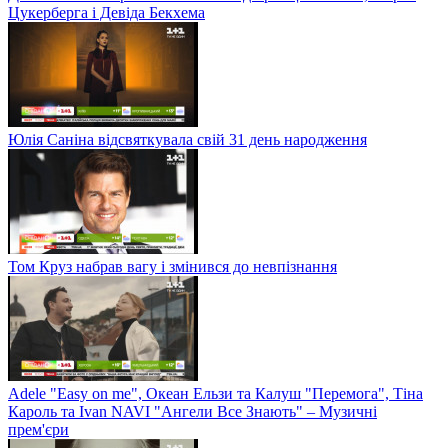
Цукерберга і Девіда Бекхема
Юлія Саніна відсвяткувала свій 31 день народження
Том Круз набрав вагу і змінився до невпізнання
Adele "Easy on me", Океан Ельзи та Калуш "Перемога", Тіна
Кароль та Ivan NAVI "Ангели Все Знають" – Музичні
прем'єри