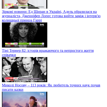
Зіркові новини: Ед Ширан в Україні, Адель образилася на
журналіста, Дженніфер Лопес готова вийти заміж і інтерв'ю
колишньої принца Гаррі
Тіні Тернер 82: історія вражаючого та непростого життя
співачки
Миколі Носову – 113 років: Як любитель точних наук почав
писати казки