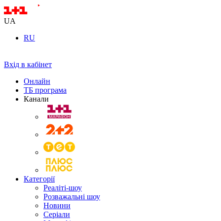
UA
RU
Вхід в кабінет
Онлайн
ТБ програма
Канали
Категорії
Реаліті-шоу
Розважальні шоу
Новини
Серіали