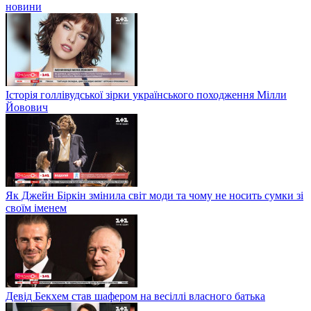
новини
Історія голлівудської зірки українського походження Мілли
Йовович
Як Джейн Біркін змінила світ моди та чому не носить сумки зі
своїм іменем
Девід Бекхем став шафером на весіллі власного батька