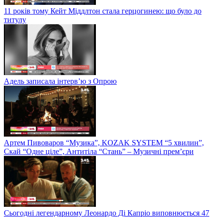
11 років тому Кейт Міддлтон стала герцогинею: що було до
титулу
Адель записала інтерв’ю з Опрою
Артем Пивоваров “Музика”, KOZAK SYSTEM “5 хвилин”,
Скай “Одне ціле”, Антитіла “Стань” – Музичні прем’єри
Сьогодні легендарному Леонардо Ді Капріо виповнюється 47