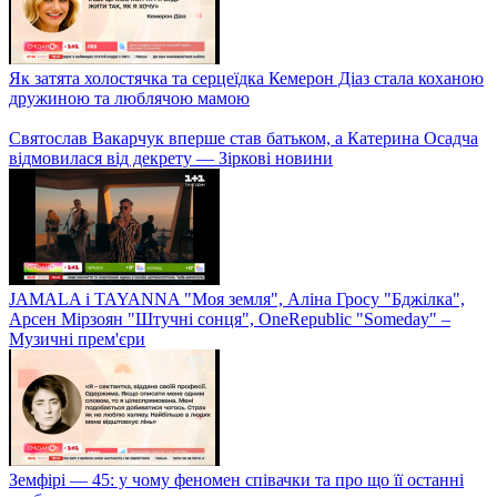
Як затята холостячка та серцеїдка Кемерон Діаз стала коханою
дружиною та люблячою мамою
Святослав Вакарчук вперше став батьком, а Катерина Осадча
відмовилася від декрету — Зіркові новини
JAMALA і TAYANNA "Моя земля", Аліна Гросу "Бджілка",
Арсен Мірзоян "Штучні сонця", OneRepublic "Someday" –
Музичні прем'єри