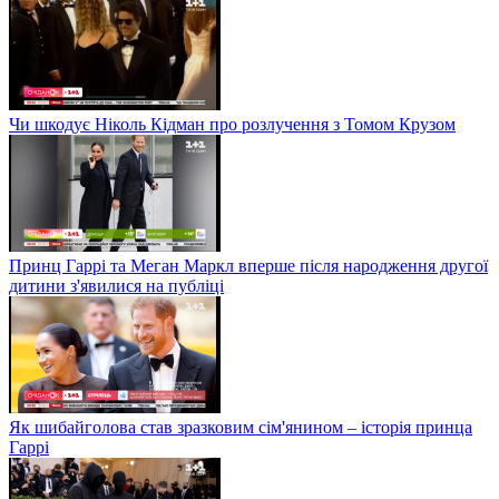
Чи шкодує Ніколь Кідман про розлучення з Томом Крузом
Принц Гаррі та Меган Маркл вперше після народження другої
дитини з'явилися на публіці
Як шибайголова став зразковим сім'янином – історія принца
Гаррі