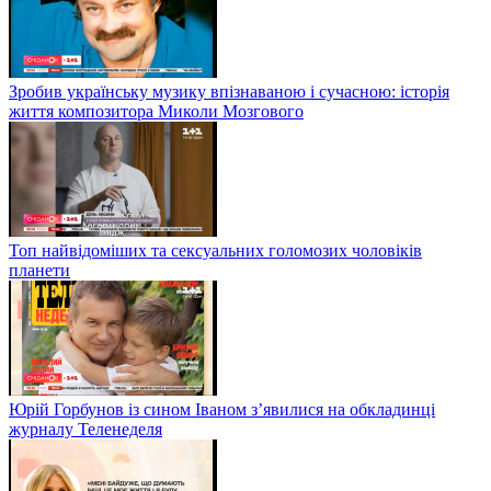
Зробив українську музику впізнаваною і сучасною: історія
життя композитора Миколи Мозгового
Топ найвідоміших та сексуальних голомозих чоловіків
планети
Юрій Горбунов із сином Іваном з’явилися на обкладинці
журналу Теленеделя