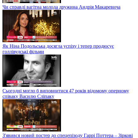
Чи справді вагітна молода дружина Андрія Макаревича
Як Ніна Подольська досягла успіху і тепер продюсує
голлівудські фільми
Сьогодні могло б виповнитися 47 років відомому оперному
співаку Василю Сліпаку
З'явився новий постер до спецепізоду Гаррі Поттера – Зіркові