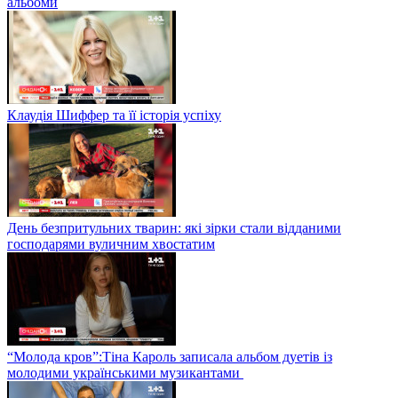
Земфірі — 45: у чому феномен співачки та про що її останні
альбоми
Клаудія Шиффер та її історія успіху
День безпритульних тварин: які зірки стали відданими
господарями вуличним хвостатим