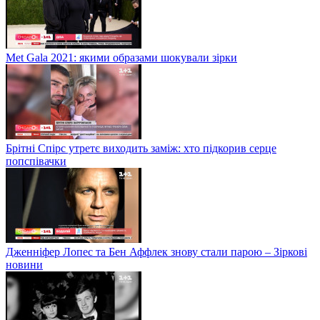
Met Gala 2021: якими образами шокували зірки
Брітні Спірс утретє виходить заміж: хто підкорив серце
попспівачки
Дженніфер Лопес та Бен Аффлек знову стали парою – Зіркові
новини