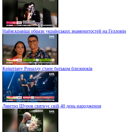
Найяскравіші образи українських знаменитостей на Гелловін
Кріштіану Роналду стане батьком близнюків
Дмитро Шуров святкує свій 40 день народження