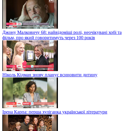
Джону Малковичу 68: найвідоміші ролі, неочікувані хобі та
фільм, про який говоритимуть через 100 років
Ніколь Кідман знову планує всиновити дитину
Ірена Карпа: перша хуліганка української літератури