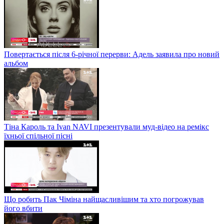
Повертається після 6-річної перерви: Адель заявила про новий
альбом
Тіна Кароль та Ivan NAVI презентували муд-відео на ремікс
їхньої спільної пісні
Що робить Пак Чіміна найщасливішим та хто погрожував
його вбити