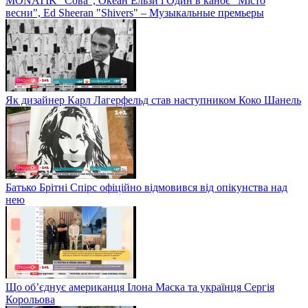
MONATIK "Сова", Океан Ельзи і Один в каноє "Місто
весни", Ed Sheeran "Shivers" – Музыкальные премьеры
Як дизайнер Карл Лагерфельд став наступником Коко Шанель
Батько Брітні Спірс офіційно відмовився від опікунства над
нею
Що об’єднує американця Ілона Маска та українця Сергія
Корольова