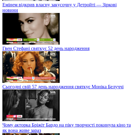
Емінем відкрив власну закусочну у Детройті — Зіркові
новини
Гвен Стефані святкує 52 день народження
Сьогодні свій 57 день народження святкує Моніка Белуччі
Чому акторка Бріжіт Бардо на піку творчості покинула кіно та
як вона живе зараз