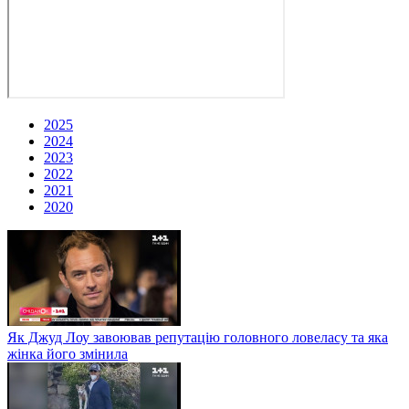
2025
2024
2023
2022
2021
2020
Як Джуд Лоу завоював репутацію головного ловеласу та яка
жінка його змінила