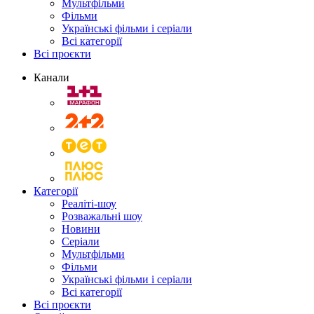
Мультфільми
Фільми
Українські фільми і серіали
Всі категорії
Всі проєкти
Канали
Категорії
Реаліті-шоу
Розважальні шоу
Новини
Серіали
Мультфільми
Фільми
Українські фільми і серіали
Всі категорії
Всі проєкти