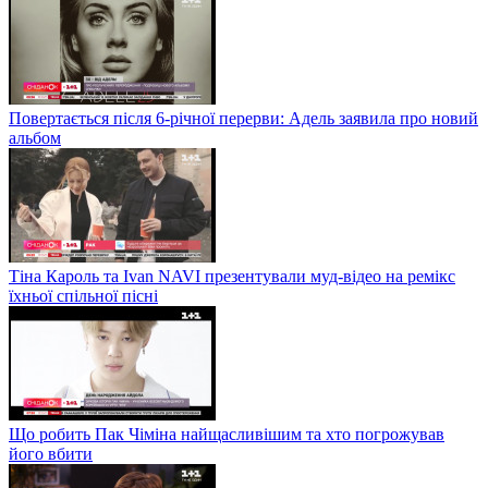
Повертається після 6-річної перерви: Адель заявила про новий
альбом
Тіна Кароль та Ivan NAVI презентували муд-відео на ремікс
їхньої спільної пісні
Що робить Пак Чіміна найщасливішим та хто погрожував
його вбити