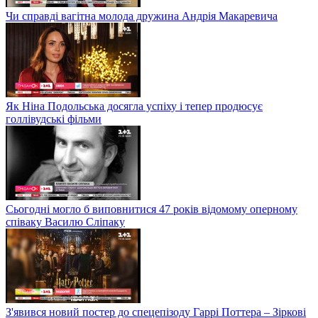
Чи справді вагітна молода дружина Андрія Макаревича
Як Ніна Подольська досягла успіху і тепер продюсує
голлівудські фільми
Сьогодні могло б виповнитися 47 років відомому оперному
співаку Василю Сліпаку
З'явився новий постер до спецепізоду Гаррі Поттера – Зіркові