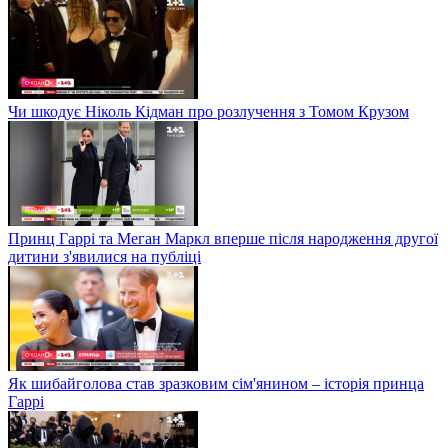
Чи шкодує Ніколь Кідман про розлучення з Томом Крузом
Принц Гаррі та Меган Маркл вперше після народження другої
дитини з'явилися на публіці
Як шибайголова став зразковим сім'янином – історія принца
Гаррі