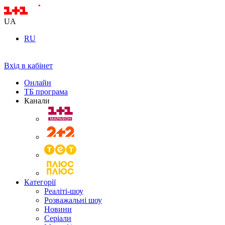
UA
RU
Вхід в кабінет
Онлайн
ТБ програма
Канали
Категорії
Реаліті-шоу
Розважальні шоу
Новини
Серіали