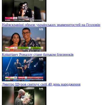
Найяскравіші образи українських знаменитостей на Гелловін
Кріштіану Роналду стане батьком близнюків
Дмитро Шуров святкує свій 40 день народження