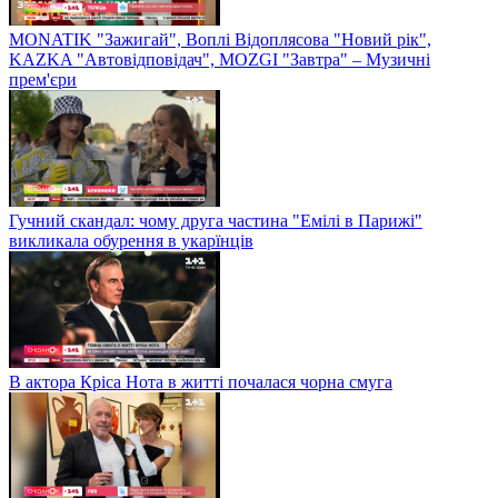
MONATIK "Зажигай", Воплі Відоплясова "Новий рік",
KAZKA "Автовідповідач", MOZGI "Завтра" – Музичні
прем'єри
Гучний скандал: чому друга частина "Емілі в Парижі"
викликала обурення в укарїнців
В актора Кріса Нота в житті почалася чорна смуга