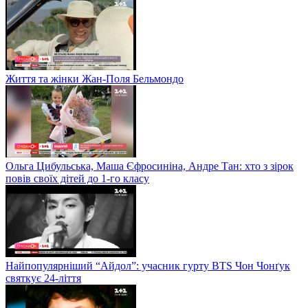
Життя та жінки Жан-Поля Бельмондо
Ольга Цибульська, Маша Єфросиніна, Андре Тан: хто з зірок
повів своїх дітей до 1-го класу
Найпопулярніший “Айдол”: учасник гурту BTS Чон Чонґук
святкує 24-ліття