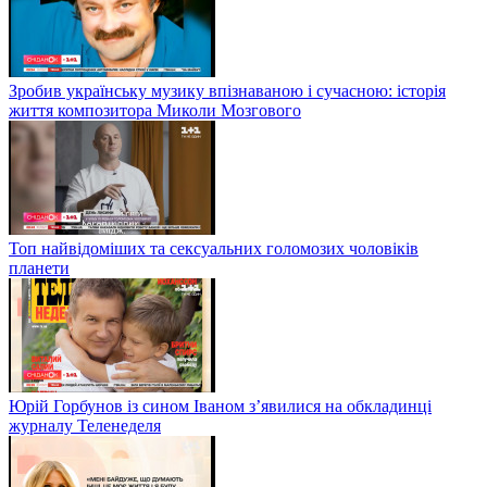
Зробив українську музику впізнаваною і сучасною: історія
життя композитора Миколи Мозгового
Топ найвідоміших та сексуальних голомозих чоловіків
планети
Юрій Горбунов із сином Іваном з’явилися на обкладинці
журналу Теленеделя