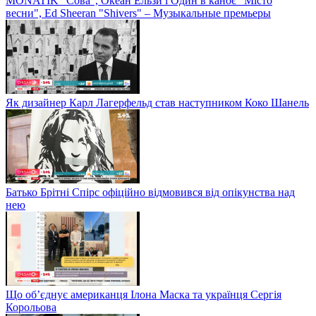
MONATIK "Сова", Океан Ельзи і Один в каноє "Місто
весни", Ed Sheeran "Shivers" – Музыкальные премьеры
Як дизайнер Карл Лагерфельд став наступником Коко Шанель
Батько Брітні Спірс офіційно відмовився від опікунства над
нею
Що об’єднує американця Ілона Маска та українця Сергія
Корольова