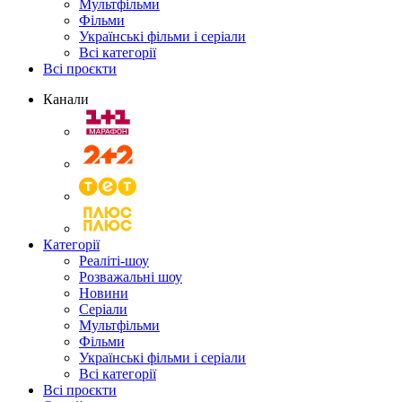
Мультфільми
Фільми
Українські фільми і серіали
Всі категорії
Всі проєкти
Канали
Категорії
Реаліті-шоу
Розважальні шоу
Новини
Серіали
Мультфільми
Фільми
Українські фільми і серіали
Всі категорії
Всі проєкти