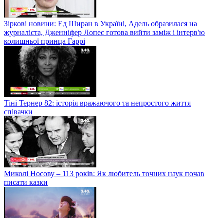
Зіркові новини: Ед Ширан в Україні, Адель образилася на
журналіста, Дженніфер Лопес готова вийти заміж і інтерв'ю
колишньої принца Гаррі
Тіні Тернер 82: історія вражаючого та непростого життя
співачки
Миколі Носову – 113 років: Як любитель точних наук почав
писати казки