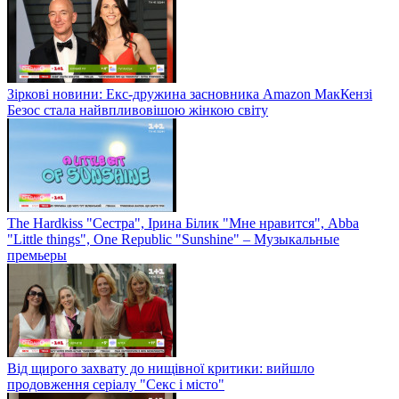
Зіркові новини: Екс-дружина засновника Amazon МакКензі
Безос стала найвпливовішою жінкою світу
The Hardkiss "Сестра", Ірина Білик "Мне нравится", Abba
"Little things", One Republic "Sunshine" – Музыкальные
премьеры
Від щирого захвату до нищівної критики: вийшло
продовження серіалу "Секс і місто"