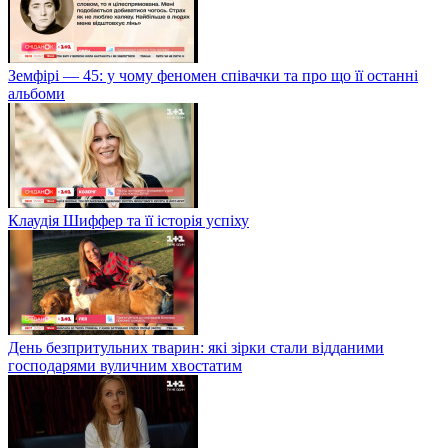
Земфірі — 45: у чому феномен співачки та про що її останні
альбоми
Клаудія Шиффер та її історія успіху
День безпритульних тварин: які зірки стали відданими
господарями вуличним хвостатим