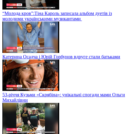
“Молода кров”:Тіна Кароль записала альбом дуетів із
молодими українськими музикантами
Катерина Осадча і Юрій Горбунов вдруге стали батьками
53-річчя Кузьми «Скрябіна»: унікальні спогади мами Ольги
Михайлівни