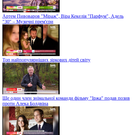
Артем Пивоваров "Міраж", Віра Кекелія "Парфум", Адель
"30" – Музичні прем'єри
Топ найпопулярніших зіркових дітей світу
Ще один член знімальної команди фільму "Іржа" подав позив
проти Алека Болдвіна