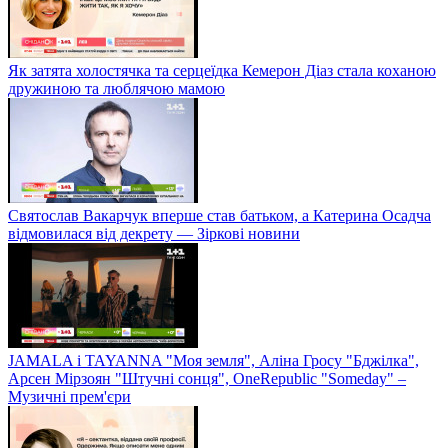
Як затята холостячка та серцеїдка Кемерон Діаз стала коханою
дружиною та люблячою мамою
Святослав Вакарчук вперше став батьком, а Катерина Осадча
відмовилася від декрету — Зіркові новини
JAMALA і TAYANNA "Моя земля", Аліна Гросу "Бджілка",
Арсен Мірзоян "Штучні сонця", OneRepublic "Someday" –
Музичні прем'єри