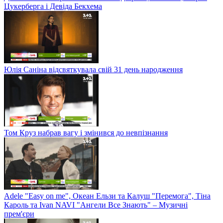
Цукерберга і Девіда Бекхема
Юлія Саніна відсвяткувала свій 31 день народження
Том Круз набрав вагу і змінився до невпізнання
Adele "Easy on me", Океан Ельзи та Калуш "Перемога", Тіна
Кароль та Ivan NAVI "Ангели Все Знають" – Музичні
прем'єри