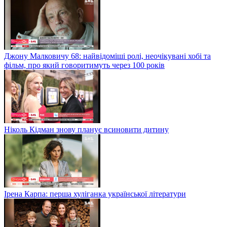
Джону Малковичу 68: найвідоміші ролі, неочікувані хобі та
фільм, про який говоритимуть через 100 років
Ніколь Кідман знову планує всиновити дитину
Ірена Карпа: перша хуліганка української літератури