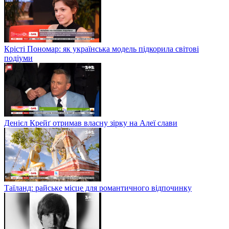
Крісті Пономар: як українська модель підкорила світові
подіуми
Денієл Крейґ отримав власну зірку на Алеї слави
Таїланд: райське місце для романтичного відпочинку