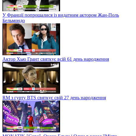
У Франції попрощалися із видатним актором Жан-Поль
Бельмондо
Актор Хью Грант святкує всій 61 день народження
RM з гурту BTS святкує свій 27 день народження