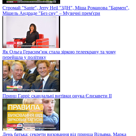
Стромай "Sante", Jerry Heil "ЗДН", Міша Романова "Бармен",
Мішель Андраде "Без сну" – Музичні прем'єри
Як Ольга Герасим’юк стала зіркою телеекрану та чому
перейшла у політику
Принц Гаррі: скандальні витівки онука Єлизавети II
День батька: секрети виховання від принца Вільяма, Марка