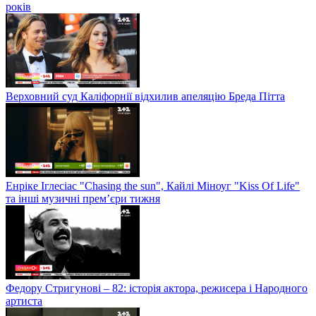
років
Верховний суд Каліфорнії відхилив апеляцію Бреда Пітта
Енріке Іглесіас "Chasing the sun", Кайлі Міноуг "Kiss Of Life"
та інші музичні прем’єри тижня
Федору Стригунові – 82: історія актора, режисера і Народного
артиста