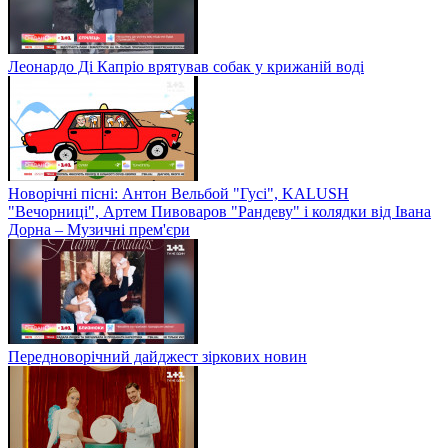
Леонардо Ді Капріо врятував собак у крижаній воді
Новорічні пісні: Антон Вельбой "Гусі", KALUSH
"Вечорниці", Артем Пивоваров "Рандеву" і колядки від Івана
Дорна – Музичні прем'єри
Передноворічний дайджест зіркових новин