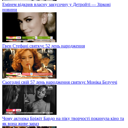
Емінем відкрив власну закусочну у Детройті — Зіркові
новини
Гвен Стефані святкує 52 день народження
Сьогодні свій 57 день народження святкує Моніка Белуччі
Чому акторка Бріжіт Бардо на піку творчості покинула кіно та
як вона живе зараз