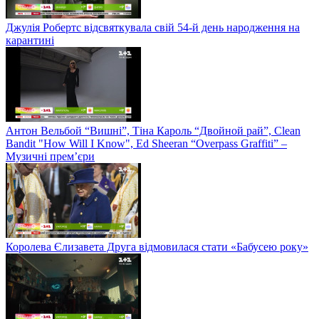
Джулія Робертс відсвяткувала свій 54-й день народження на
карантині
Антон Вельбой “Вишні”, Тіна Кароль “Двойной рай”, Clean
Bandit "How Will I Know", Ed Sheeran “Overpass Graffiti” –
Музичні прем’єри
Королева Єлизавета Друга відмовилася стати «Бабусею року»