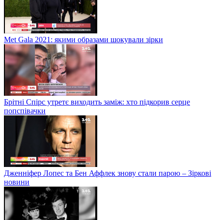
Met Gala 2021: якими образами шокували зірки
Брітні Спірс утретє виходить заміж: хто підкорив серце
попспівачки
Дженніфер Лопес та Бен Аффлек знову стали парою – Зіркові
новини