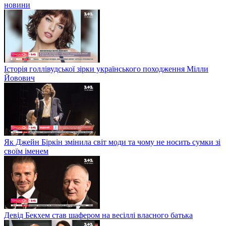
новини
Історія голлівудської зірки українського походження Мілли
Йовович
Як Джейн Біркін змінила світ моди та чому не носить сумки зі
своїм іменем
Девід Бекхем став шафером на весіллі власного батька