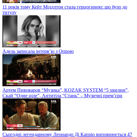
11 років тому Кейт Міддлтон стала герцогинею: що було до
титулу
Адель записала інтерв’ю з Опрою
Артем Пивоваров “Музика”, KOZAK SYSTEM “5 хвилин”,
Скай “Одне ціле”, Антитіла “Стань” – Музичні прем’єри
Сьогодні легендарному Леонардо Ді Капріо виповнюється 47