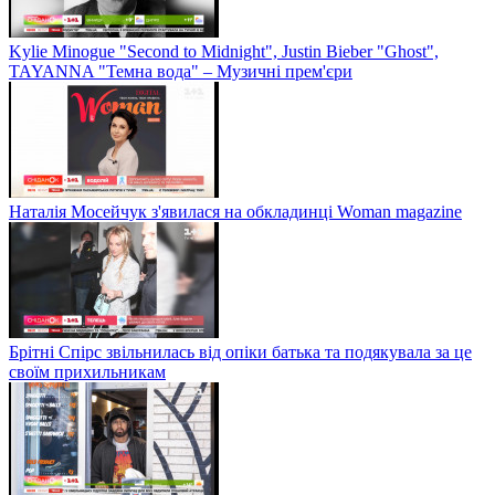
Kylie Minogue "Second to Midnight", Justin Bieber "Ghost",
TAYANNA "Темна вода" – Музичні прем'єри
Наталія Мосейчук з'явилася на обкладинці Woman magazine
Брітні Спірс звільнилась від опіки батька та подякувала за це
своїм прихильникам