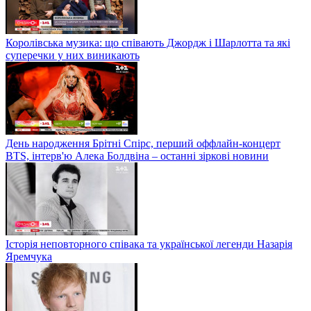
Королівська музика: що співають Джордж і Шарлотта та які
суперечки у них виникають
День народження Брітні Спірс, перший оффлайн-концерт
BTS, інтерв'ю Алека Болдвіна – останні зіркові новини
Історія неповторного співака та української легенди Назарія
Яремчука