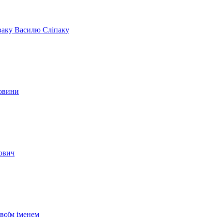
іваку Василю Сліпаку
новини
вович
своїм іменем