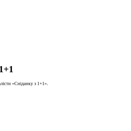
 1+1
алісти «Сніданку з 1+1».