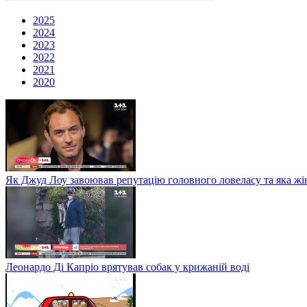
2025
2024
2023
2022
2021
2020
Як Джуд Лоу завоював репутацію головного ловеласу та яка жі
Леонардо Ді Капріо врятував собак у крижаній воді