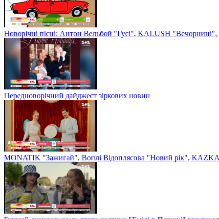
Новорічні пісні: Антон Вельбой "Гусі", KALUSH "Вечорниці", 
Передноворічний дайджест зіркових новин
MONATIK "Зажигай", Воплі Відоплясова "Новий рік", KAZKA 