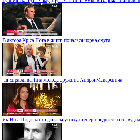
Гучний скандал: чому друга частина "Емілі в Парижі" викликал
В актора Кріса Нота в житті почалася чорна смуга
Чи справді вагітна молода дружина Андрія Макаревича
Як Ніна Подольська досягла успіху і тепер продюсує голлівудсь