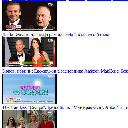
Девід Бекхем став шафером на весіллі власного батька
Зіркові новини: Екс-дружина засновника Amazon МакКензі Без
The Hardkiss "Сестра", Ірина Білик "Мне нравится", Abba "Littl