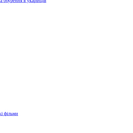
а обурення в укарїнців
кі фільми