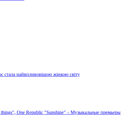
ос стала найвпливовішою жінкою світу
e things", One Republic "Sunshine" – Музыкальные премьеры