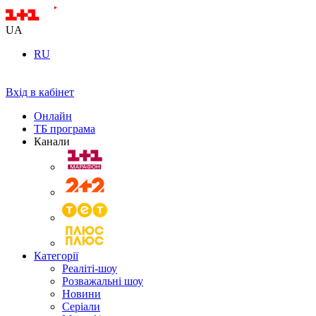
UA
RU
Вхід в кабінет
Онлайн
ТБ програма
Канали
Категорії
Реаліті-шоу
Розважальні шоу
Новини
Серіали