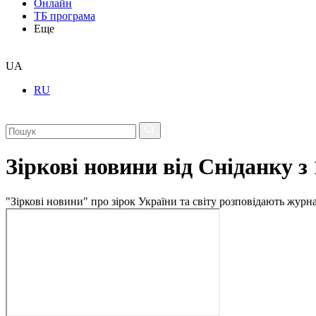
Онлайн
ТБ програма
Еще
UA
RU
Зіркові новини від Сніданку з
"Зіркові новини" про зірок України та світу розповідають журн