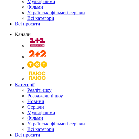
Мультфільми
Фільми
Українські фільми і серіали
Всі категорії
Всі проєкти
Канали
Категорії
Реаліті-шоу
Розважальні шоу
Новини
Серіали
Мультфільми
Фільми
Українські фільми і серіали
Всі категорії
Всі проєкти