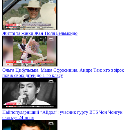
Життя та жінки Жан-Поля Бельмондо
Ольга Цибульська, Маша Єфросиніна, Андре Тан: хто з зірок
повів своїх дітей до 1-го класу
Найпопулярніший “Айдол”: учасник гурту BTS Чон Чонґук
святкує 24-ліття