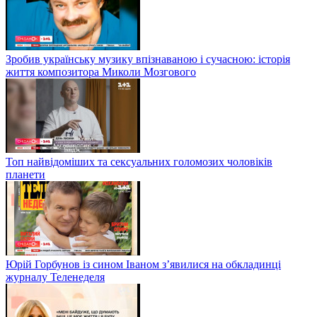
Зробив українську музику впізнаваною і сучасною: історія
життя композитора Миколи Мозгового
Топ найвідоміших та сексуальних голомозих чоловіків
планети
Юрій Горбунов із сином Іваном з’явилися на обкладинці
журналу Теленеделя