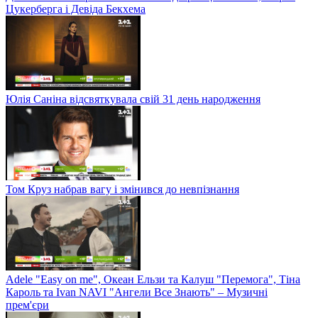
Цукерберга і Девіда Бекхема
Юлія Саніна відсвяткувала свій 31 день народження
Том Круз набрав вагу і змінився до невпізнання
Adele "Easy on me", Океан Ельзи та Калуш "Перемога", Тіна
Кароль та Ivan NAVI "Ангели Все Знають" – Музичні
прем'єри