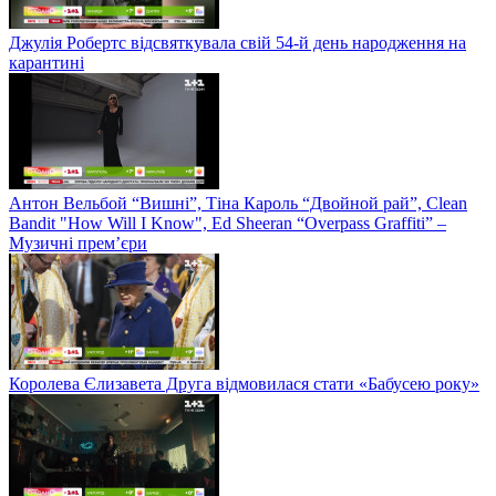
Джулія Робертс відсвяткувала свій 54-й день народження на
карантині
Антон Вельбой “Вишні”, Тіна Кароль “Двойной рай”, Clean
Bandit "How Will I Know", Ed Sheeran “Overpass Graffiti” –
Музичні прем’єри
Королева Єлизавета Друга відмовилася стати «Бабусею року»