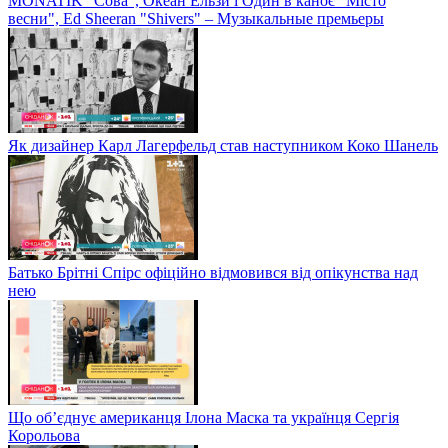
MONATIK "Сова", Океан Ельзи і Один в каноє "Місто
весни", Ed Sheeran "Shivers" – Музыкальные премьеры
Як дизайнер Карл Лагерфельд став наступником Коко Шанель
Батько Брітні Спірс офіційно відмовився від опікунства над
нею
Що об’єднує американця Ілона Маска та українця Сергія
Корольова