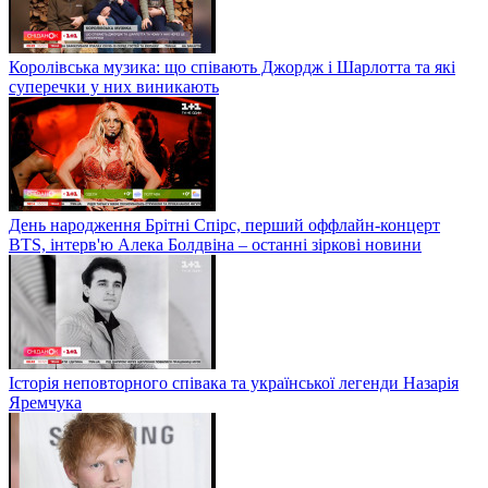
Королівська музика: що співають Джордж і Шарлотта та які
суперечки у них виникають
День народження Брітні Спірс, перший оффлайн-концерт
BTS, інтерв'ю Алека Болдвіна – останні зіркові новини
Історія неповторного співака та української легенди Назарія
Яремчука