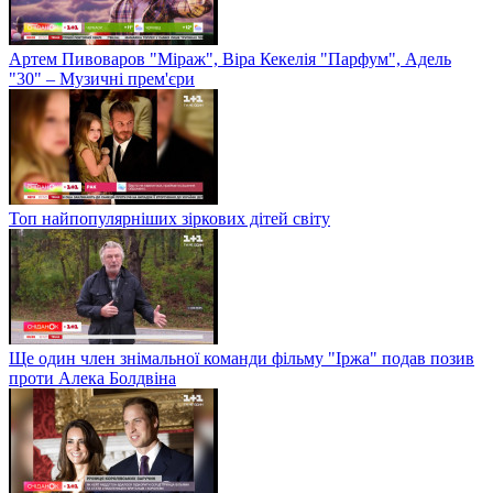
Артем Пивоваров "Міраж", Віра Кекелія "Парфум", Адель
"30" – Музичні прем'єри
Топ найпопулярніших зіркових дітей світу
Ще один член знімальної команди фільму "Іржа" подав позив
проти Алека Болдвіна