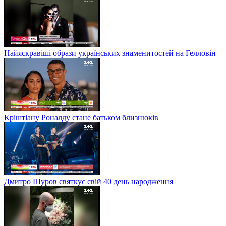
Найяскравіші образи українських знаменитостей на Гелловін
Кріштіану Роналду стане батьком близнюків
Дмитро Шуров святкує свій 40 день народження