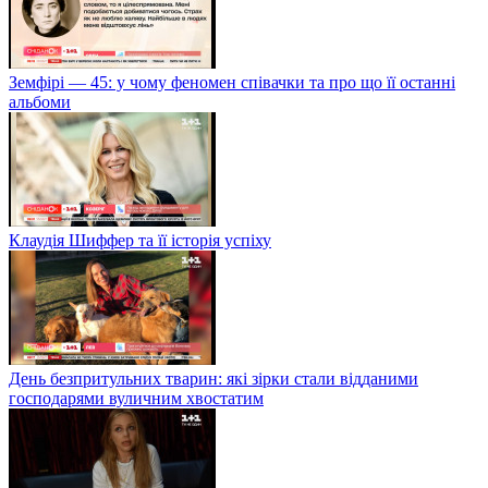
Земфірі — 45: у чому феномен співачки та про що її останні
альбоми
Клаудія Шиффер та її історія успіху
День безпритульних тварин: які зірки стали відданими
господарями вуличним хвостатим