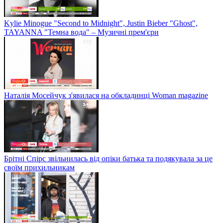
Kylie Minogue "Second to Midnight", Justin Bieber "Ghost",
TAYANNA "Темна вода" – Музичні прем'єри
Наталія Мосейчук з'явилася на обкладинці Woman magazine
Брітні Спірс звільнилась від опіки батька та подякувала за це
своїм прихильникам