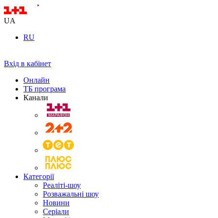
UA
RU
Вхід в кабінет
Онлайн
ТБ програма
Канали
Категорії
Реаліті-шоу
Розважальні шоу
Новини
Серіали