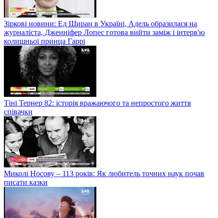
Зіркові новини: Ед Ширан в Україні, Адель образилася на
журналіста, Дженніфер Лопес готова вийти заміж і інтерв'ю
колишньої принца Гаррі
Тіні Тернер 82: історія вражаючого та непростого життя
співачки
Миколі Носову – 113 років: Як любитель точних наук почав
писати казки