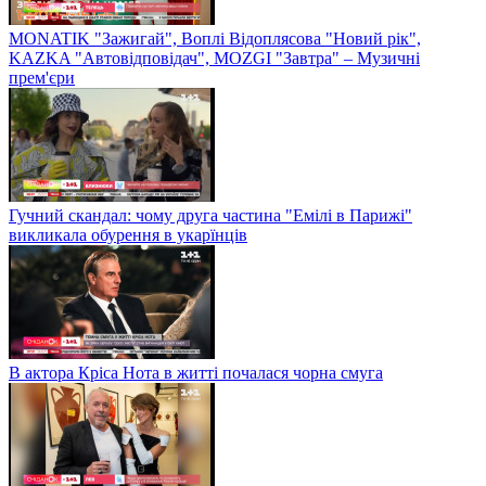
MONATIK "Зажигай", Воплі Відоплясова "Новий рік",
KAZKA "Автовідповідач", MOZGI "Завтра" – Музичні
прем'єри
Гучний скандал: чому друга частина "Емілі в Парижі"
викликала обурення в укарїнців
В актора Кріса Нота в житті почалася чорна смуга