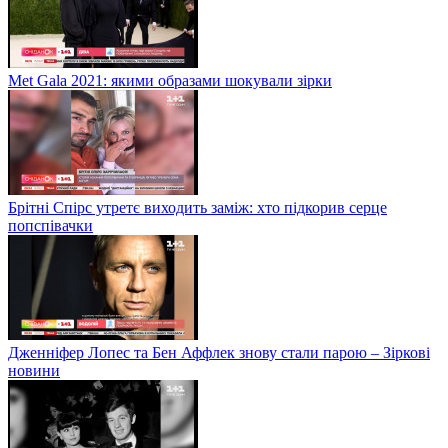
Met Gala 2021: якими образами шокували зірки
Брітні Спірс утретє виходить заміж: хто підкорив серце
попспівачки
Дженніфер Лопес та Бен Аффлек знову стали парою – Зіркові
новини