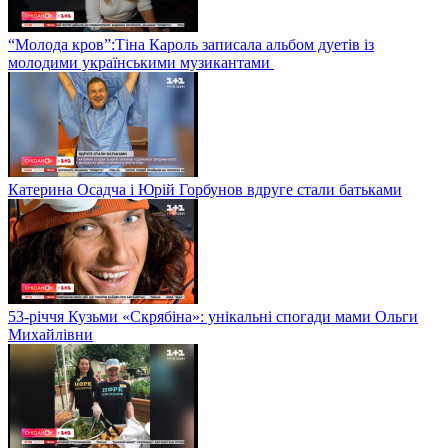
“Молода кров”:Тіна Кароль записала альбом дуетів із
молодими українськими музикантами
Катерина Осадча і Юрій Горбунов вдруге стали батьками
53-річчя Кузьми «Скрябіна»: унікальні спогади мами Ольги
Михайлівни