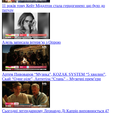
11 років тому Кейт Міддлтон стала герцогинею: що було до
титулу
Адель записала інтерв’ю з Опрою
Артем Пивоваров “Музика”, KOZAK SYSTEM “5 хвилин”,
Скай “Одне ціле”, Антитіла “Стань” – Музичні прем’єри
Сьогодні легендарному Леонардо Ді Капріо виповнюється 47