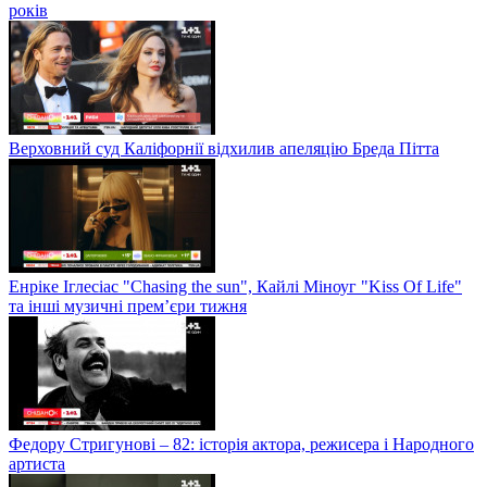
років
Верховний суд Каліфорнії відхилив апеляцію Бреда Пітта
Енріке Іглесіас "Chasing the sun", Кайлі Міноуг "Kiss Of Life"
та інші музичні прем’єри тижня
Федору Стригунові – 82: історія актора, режисера і Народного
артиста