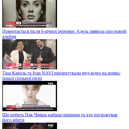
Повертається після 6-річної перерви: Адель заявила про новий
альбом
Тіна Кароль та Ivan NAVI презентували муд-відео на ремікс
їхньої спільної пісні
Що робить Пак Чіміна найщасливішим та хто погрожував
його вбити