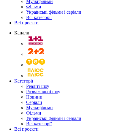
Мультфільми
Фільми
Українські фільми і серіали
Всі категорії
Всі проєкти
Канали
Категорії
Реаліті-шоу
Розважальні шоу
Новини
Серіали
Мультфільми
Фільми
Українські фільми і серіали
Всі категорії
Всі проєкти