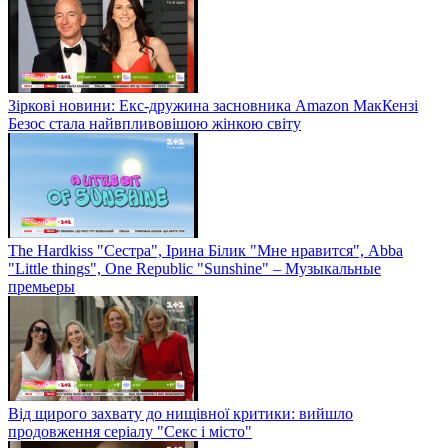
Зіркові новини: Екс-дружина засновника Amazon МакКензі
Безос стала найвпливовішою жінкою світу
The Hardkiss "Сестра", Ірина Білик "Мне нравится", Abba
"Little things", One Republic "Sunshine" – Музыкальные
премьеры
Від щирого захвату до нищівної критики: вийшло
продовження серіалу "Секс і місто"