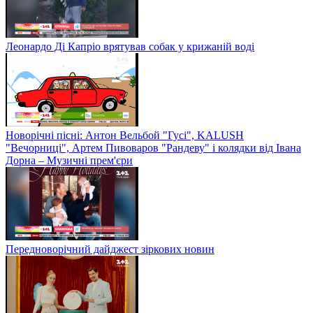
Леонардо Ді Капріо врятував собак у крижаній воді
Новорічні пісні: Антон Вельбой "Гусі", KALUSH
"Вечорниці", Артем Пивоваров "Рандеву" і колядки від Івана
Дорна – Музичні прем'єри
Передноворічний дайджест зіркових новин