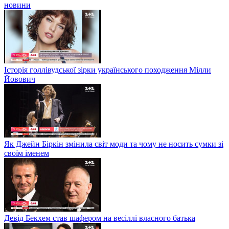
новини
Історія голлівудської зірки українського походження Мілли
Йовович
Як Джейн Біркін змінила світ моди та чому не носить сумки зі
своїм іменем
Девід Бекхем став шафером на весіллі власного батька