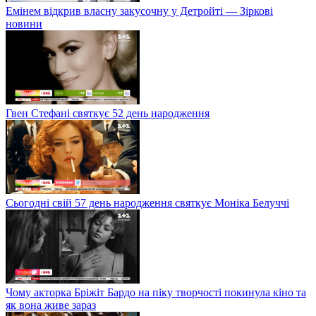
Емінем відкрив власну закусочну у Детройті — Зіркові
новини
Гвен Стефані святкує 52 день народження
Сьогодні свій 57 день народження святкує Моніка Белуччі
Чому акторка Бріжіт Бардо на піку творчості покинула кіно та
як вона живе зараз