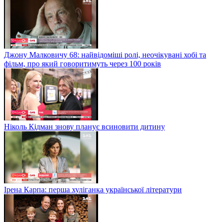
Джону Малковичу 68: найвідоміші ролі, неочікувані хобі та
фільм, про який говоритимуть через 100 років
Ніколь Кідман знову планує всиновити дитину
Ірена Карпа: перша хуліганка української літератури