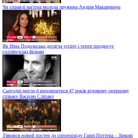
Чи справді вагітна молода дружина Андрія Макаревича
Як Ніна Подольська досягла успіху і тепер продюсує
голлівудські фільми
Сьогодні могло б виповнитися 47 років відомому оперному
співаку Василю Сліпаку
З'явився новий постер до спецепізоду Гаррі Поттера – Зіркові