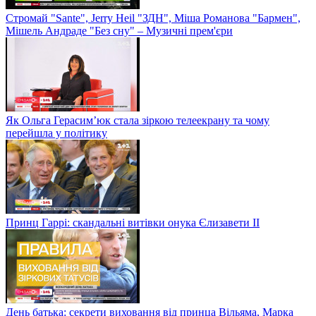
Стромай "Sante", Jerry Heil "ЗДН", Міша Романова "Бармен",
Мішель Андраде "Без сну" – Музичні прем'єри
Як Ольга Герасим’юк стала зіркою телеекрану та чому
перейшла у політику
Принц Гаррі: скандальні витівки онука Єлизавети II
День батька: секрети виховання від принца Вільяма, Марка