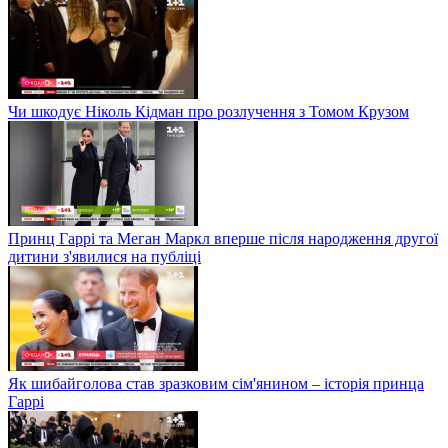
Чи шкодує Ніколь Кідман про розлучення з Томом Крузом
Принц Гаррі та Меган Маркл вперше після народження другої
дитини з'явилися на публіці
Як шибайголова став зразковим сім'янином – історія принца
Гаррі