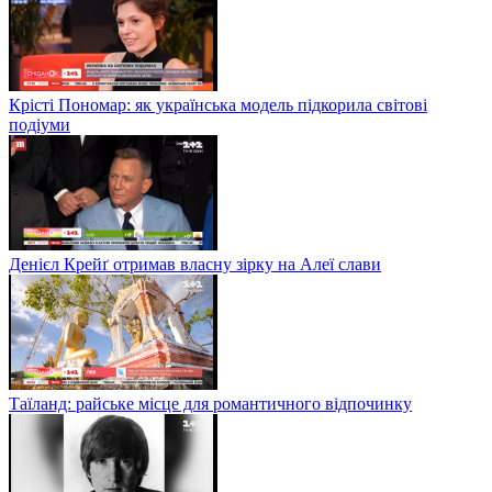
Крісті Пономар: як українська модель підкорила світові
подіуми
Денієл Крейґ отримав власну зірку на Алеї слави
Таїланд: райське місце для романтичного відпочинку