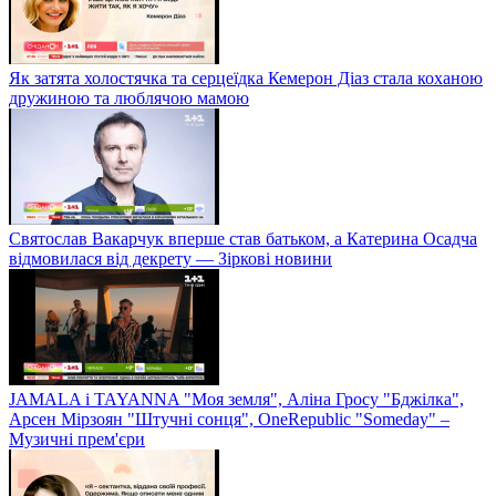
Як затята холостячка та серцеїдка Кемерон Діаз стала коханою
дружиною та люблячою мамою
Святослав Вакарчук вперше став батьком, а Катерина Осадча
відмовилася від декрету — Зіркові новини
JAMALA і TAYANNA "Моя земля", Аліна Гросу "Бджілка",
Арсен Мірзоян "Штучні сонця", OneRepublic "Someday" –
Музичні прем'єри