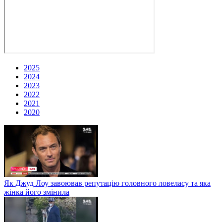
2025
2024
2023
2022
2021
2020
Як Джуд Лоу завоював репутацію головного ловеласу та яка
жінка його змінила