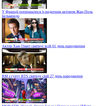
У Франції попрощалися із видатним актором Жан-Поль
Бельмондо
Актор Хью Грант святкує всій 61 день народження
RM з гурту BTS святкує свій 27 день народження