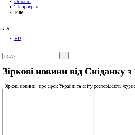
Онлайн
ТБ програма
Еще
UA
RU
Зіркові новини від Сніданку з
"Зіркові новини" про зірок України та світу розповідають журн