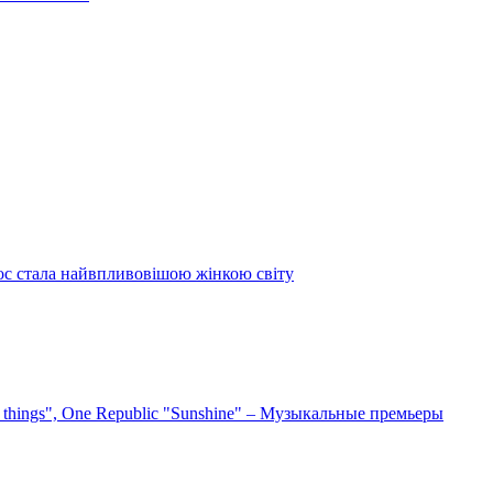
ос стала найвпливовішою жінкою світу
e things", One Republic "Sunshine" – Музыкальные премьеры