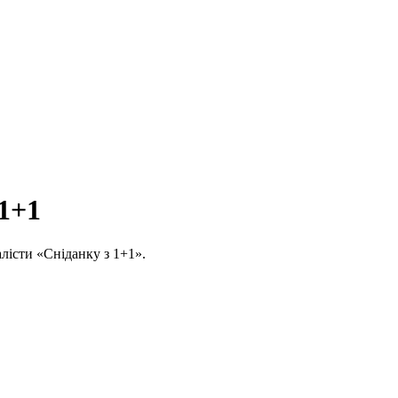
 1+1
алісти «Сніданку з 1+1».