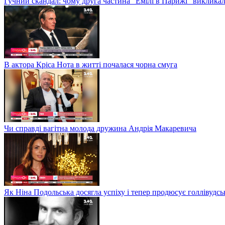
Гучний скандал: чому друга частина "Емілі в Парижі" викликал
В актора Кріса Нота в житті почалася чорна смуга
Чи справді вагітна молода дружина Андрія Макаревича
Як Ніна Подольська досягла успіху і тепер продюсує голлівудсь