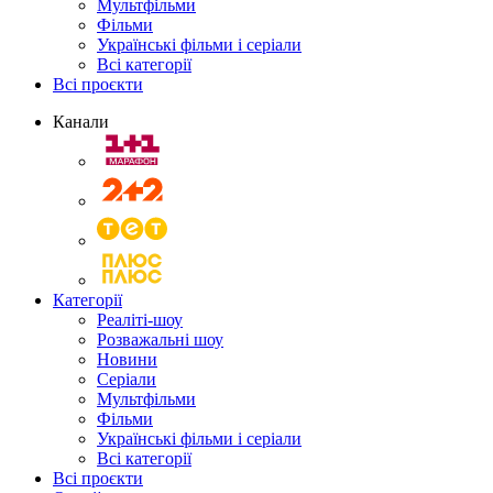
Мультфільми
Фільми
Українські фільми і серіали
Всі категорії
Всі проєкти
Канали
Категорії
Реаліті-шоу
Розважальні шоу
Новини
Серіали
Мультфільми
Фільми
Українські фільми і серіали
Всі категорії
Всі проєкти