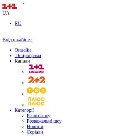
UA
RU
Вхід в кабінет
Онлайн
ТБ програма
Канали
Категорії
Реаліті-шоу
Розважальні шоу
Новини
Серіали