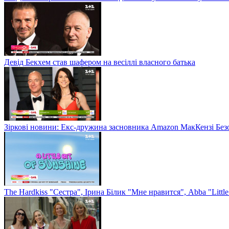
Девід Бекхем став шафером на весіллі власного батька
Зіркові новини: Екс-дружина засновника Amazon МакКензі Без
The Hardkiss "Сестра", Ірина Білик "Мне нравится", Abba "Littl