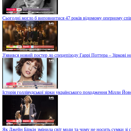
Сьогодні могло б виповнитися 47 років відомому оперному сп
З'явився новий постер до спецепізоду Гаррі Поттера – Зіркові 
Історія голлівудської зірки українського походження Мілли Йо
Як Джейн Біркін змінила світ моди та чому не носить сумки зі 