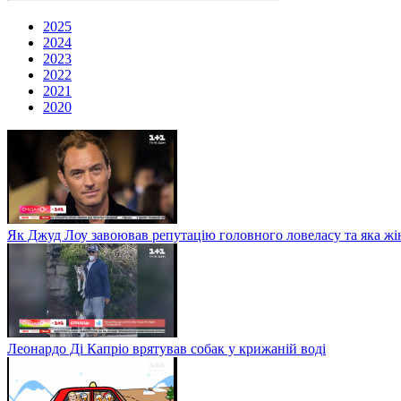
2025
2024
2023
2022
2021
2020
Як Джуд Лоу завоював репутацію головного ловеласу та яка жі
Леонардо Ді Капріо врятував собак у крижаній воді