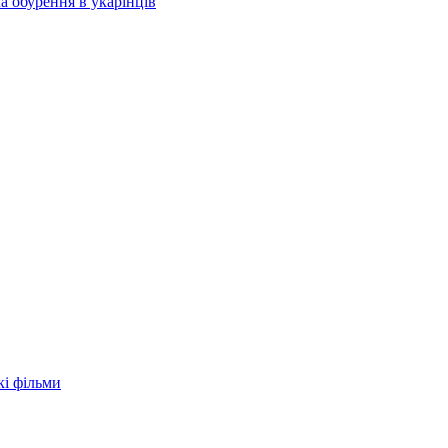
а обурення в укарїнців
кі фільми