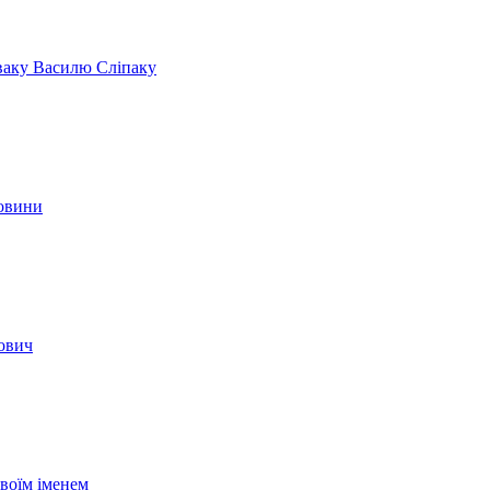
іваку Василю Сліпаку
новини
вович
своїм іменем