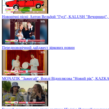
Новорічні пісні: Антон Вельбой "Гусі", KALUSH "Вечорниці", 
Передноворічний дайджест зіркових новин
MONATIK "Зажигай", Воплі Відоплясова "Новий рік", KAZKA 