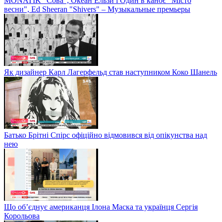
MONATIK "Сова", Океан Ельзи і Один в каноє "Місто
весни", Ed Sheeran "Shivers" – Музыкальные премьеры
Як дизайнер Карл Лагерфельд став наступником Коко Шанель
Батько Брітні Спірс офіційно відмовився від опікунства над
нею
Що об’єднує американця Ілона Маска та українця Сергія
Корольова