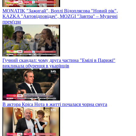
MONATIK "Зажигай", Воплі Відоплясова "Новий рік",
KAZKA "Автовідповідач", MOZGI "Завтра" – Музичні
прем'єри
Гучний скандал: чому друга частина "Емілі в Парижі"
викликала обурення в укарїнців
В актора Кріса Нота в житті почалася чорна смуга