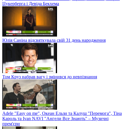
Цукерберга і Девіда Бекхема
Юлія Саніна відсвяткувала свій 31 день народження
Том Круз набрав вагу і змінився до невпізнання
Adele "Easy on me", Океан Ельзи та Калуш "Перемога", Тіна
Кароль та Ivan NAVI "Ангели Все Знають" – Музичні
прем'єри