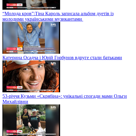
“Молода кров”:Тіна Кароль записала альбом дуетів із
молодими українськими музикантами
Катерина Осадча і Юрій Горбунов вдруге стали батьками
53-річчя Кузьми «Скрябіна»: унікальні спогади мами Ольги
Михайлівни