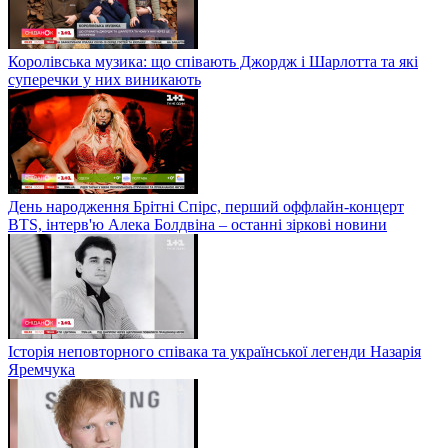
Королівська музика: що співають Джордж і Шарлотта та які
суперечки у них виникають
День народження Брітні Спірс, перший оффлайн-концерт
BTS, інтерв'ю Алека Болдвіна – останні зіркові новини
Історія неповторного співака та української легенди Назарія
Яремчука