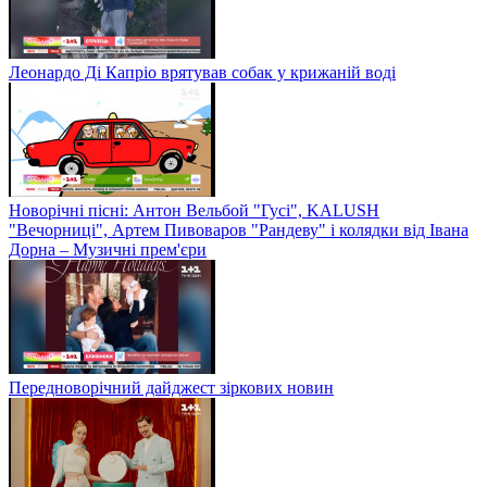
Леонардо Ді Капріо врятував собак у крижаній воді
Новорічні пісні: Антон Вельбой "Гусі", KALUSH
"Вечорниці", Артем Пивоваров "Рандеву" і колядки від Івана
Дорна – Музичні прем'єри
Передноворічний дайджест зіркових новин