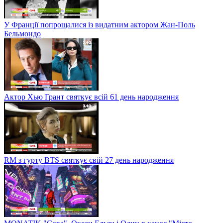
У Франції попрощалися із видатним актором Жан-Поль
Бельмондо
Актор Хью Грант святкує всій 61 день народження
RM з гурту BTS святкує свій 27 день народження