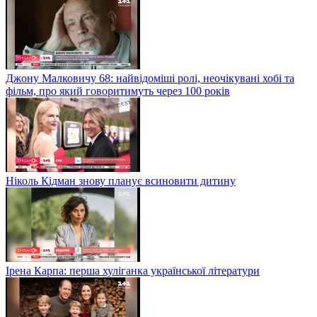
Джону Малковичу 68: найвідоміші ролі, неочікувані хобі та
фільм, про який говоритимуть через 100 років
Ніколь Кідман знову планує всиновити дитину
Ірена Карпа: перша хуліганка української літератури