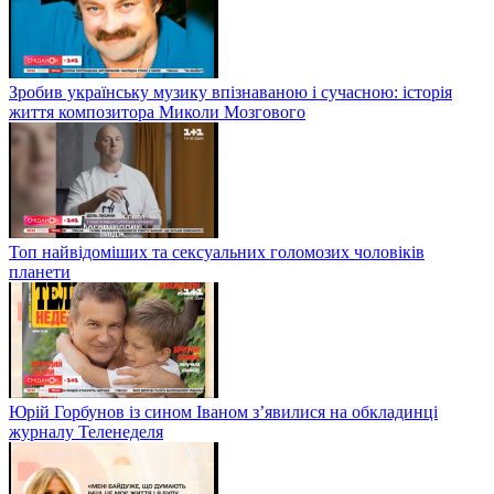
Зробив українську музику впізнаваною і сучасною: історія
життя композитора Миколи Мозгового
Топ найвідоміших та сексуальних голомозих чоловіків
планети
Юрій Горбунов із сином Іваном з’явилися на обкладинці
журналу Теленеделя