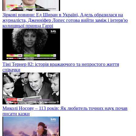
Зіркові новини: Ед Ширан в Україні, Адель образилася на
журналіста, Дженніфер Лопес готова вийти заміж і інтерв'ю
колишньої принца Гаррі
Тіні Тернер 82: історія вражаючого та непростого життя
співачки
Миколі Носову – 113 років: Як любитель точних наук почав
писати казки