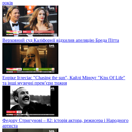
років
Верховний суд Каліфорнії відхилив апеляцію Бреда Пітта
Енріке Іглесіас "Chasing the sun", Кайлі Міноуг "Kiss Of Life"
та інші музичні прем’єри тижня
Федору Стригунові – 82: історія актора, режисера і Народного
артиста