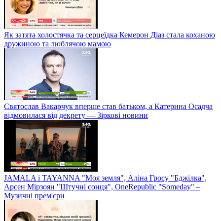
Як затята холостячка та серцеїдка Кемерон Діаз стала коханою
дружиною та люблячою мамою
Святослав Вакарчук вперше став батьком, а Катерина Осадча
відмовилася від декрету — Зіркові новини
JAMALA і TAYANNA "Моя земля", Аліна Гросу "Бджілка",
Арсен Мірзоян "Штучні сонця", OneRepublic "Someday" –
Музичні прем'єри