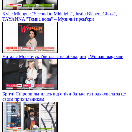
Kylie Minogue "Second to Midnight", Justin Bieber "Ghost",
TAYANNA "Темна вода" – Музичні прем'єри
Наталія Мосейчук з'явилася на обкладинці Woman magazine
Брітні Спірс звільнилась від опіки батька та подякувала за це
своїм прихильникам