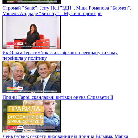
Стромай "Sante", Jerry Heil "ЗДН", Міша Романова "Бармен",
Мішель Андраде "Без сну" – Музичні прем'єри
Як Ольга Герасим’юк стала зіркою телеекрану та чому
перейшла у політику
Принц Гаррі: скандальні витівки онука Єлизавети II
День батька: секрети виховання від принца Вільяма, Марка