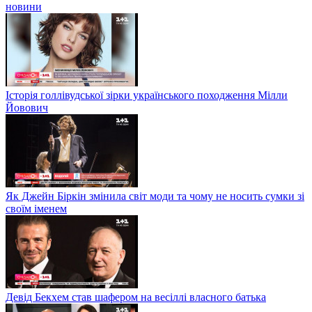
новини
Історія голлівудської зірки українського походження Мілли
Йовович
Як Джейн Біркін змінила світ моди та чому не носить сумки зі
своїм іменем
Девід Бекхем став шафером на весіллі власного батька