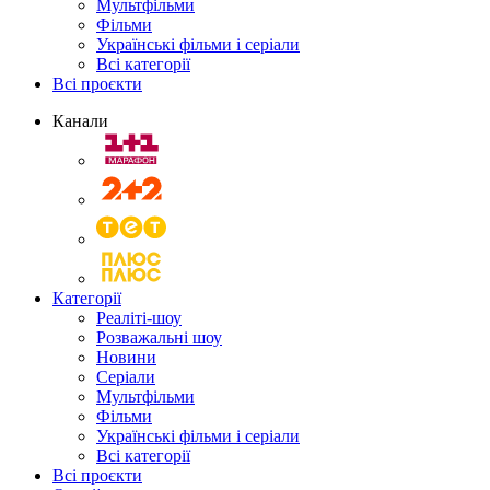
Мультфільми
Фільми
Українські фільми і серіали
Всі категорії
Всі проєкти
Канали
Категорії
Реаліті-шоу
Розважальні шоу
Новини
Серіали
Мультфільми
Фільми
Українські фільми і серіали
Всі категорії
Всі проєкти