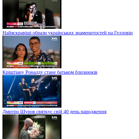
Найяскравіші образи українських знаменитостей на Гелловін
Кріштіану Роналду стане батьком близнюків
Дмитро Шуров святкує свій 40 день народження