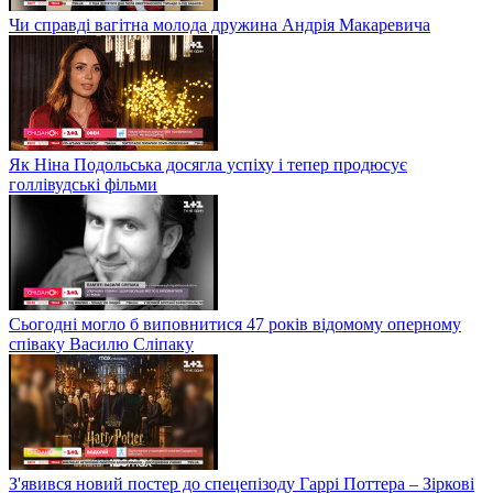
Чи справді вагітна молода дружина Андрія Макаревича
Як Ніна Подольська досягла успіху і тепер продюсує
голлівудські фільми
Сьогодні могло б виповнитися 47 років відомому оперному
співаку Василю Сліпаку
З'явився новий постер до спецепізоду Гаррі Поттера – Зіркові