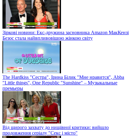
Зіркові новини: Екс-дружина засновника Amazon МакКензі
Безос стала найвпливовішою жінкою світу
The Hardkiss "Сестра", Ірина Білик "Мне нравится", Abba
"Little things", One Republic "Sunshine" – Музыкальные
премьеры
Від щирого захвату до нищівної критики: вийшло
продовження серіалу "Секс і місто"