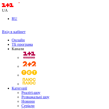
UA
RU
Вхід в кабінет
Онлайн
ТБ програма
Канали
Категорії
Реаліті-шоу
Розважальні шоу
Новини
Серіали