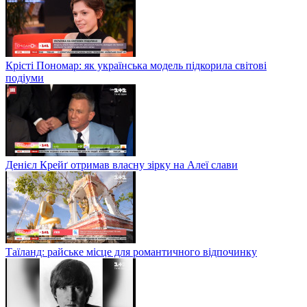
Крісті Пономар: як українська модель підкорила світові
подіуми
Денієл Крейґ отримав власну зірку на Алеї слави
Таїланд: райське місце для романтичного відпочинку