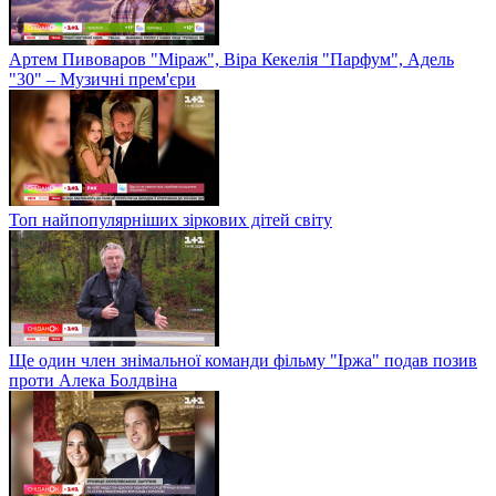
Артем Пивоваров "Міраж", Віра Кекелія "Парфум", Адель
"30" – Музичні прем'єри
Топ найпопулярніших зіркових дітей світу
Ще один член знімальної команди фільму "Іржа" подав позив
проти Алека Болдвіна