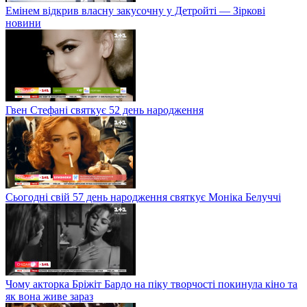
Емінем відкрив власну закусочну у Детройті — Зіркові
новини
Гвен Стефані святкує 52 день народження
Сьогодні свій 57 день народження святкує Моніка Белуччі
Чому акторка Бріжіт Бардо на піку творчості покинула кіно та
як вона живе зараз