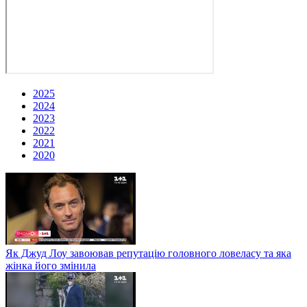
2025
2024
2023
2022
2021
2020
Як Джуд Лоу завоював репутацію головного ловеласу та яка
жінка його змінила