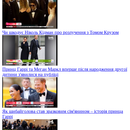
Чи шкодує Ніколь Кідман про розлучення з Томом Крузом
Принц Гаррі та Меган Маркл вперше після народження другої
дитини з'явилися на публіці
Як шибайголова став зразковим сім'янином – історія принца
Гаррі