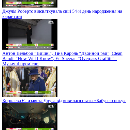
Джулія Робертс відсвяткувала свій 54-й день народження на
карантині
Антон Вельбой “Вишні”, Тіна Кароль “Двойной рай”, Clean
Bandit "How Will I Know", Ed Sheeran “Overpass Graffiti” –
Музичні прем’єри
Королева Єлизавета Друга відмовилася стати «Бабусею року»