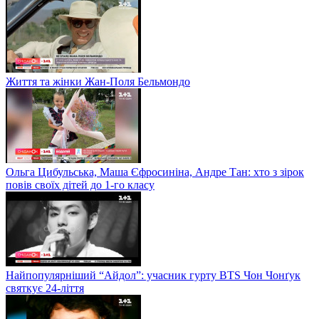
Життя та жінки Жан-Поля Бельмондо
Ольга Цибульська, Маша Єфросиніна, Андре Тан: хто з зірок
повів своїх дітей до 1-го класу
Найпопулярніший “Айдол”: учасник гурту BTS Чон Чонґук
святкує 24-ліття