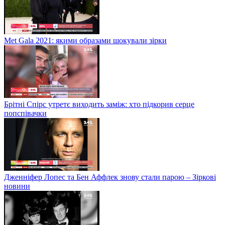
Met Gala 2021: якими образами шокували зірки
Брітні Спірс утретє виходить заміж: хто підкорив серце
попспівачки
Дженніфер Лопес та Бен Аффлек знову стали парою – Зіркові
новини