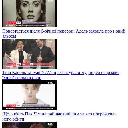
Повертається після 6-річної перерви: Адель заявила про новий
альбом
Тіна Кароль та Ivan NAVI презентували муд-відео на ремікс
їхньої спільної пісні
Що робить Пак Чіміна найщасливішим та хто погрожував
його вбити