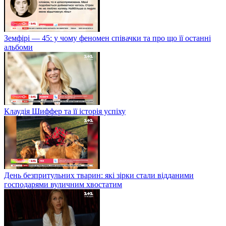
Земфірі — 45: у чому феномен співачки та про що її останні
альбоми
Клаудія Шиффер та її історія успіху
День безпритульних тварин: які зірки стали відданими
господарями вуличним хвостатим