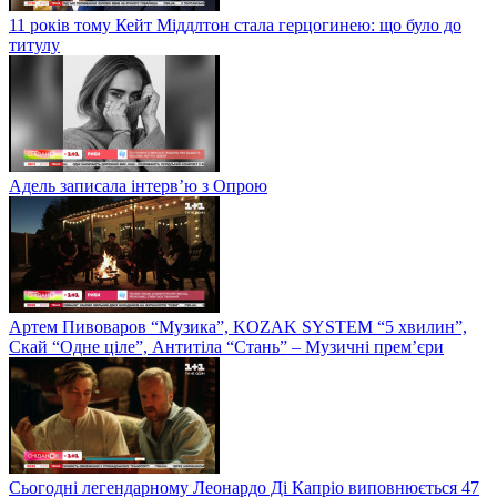
11 років тому Кейт Міддлтон стала герцогинею: що було до
титулу
Адель записала інтерв’ю з Опрою
Артем Пивоваров “Музика”, KOZAK SYSTEM “5 хвилин”,
Скай “Одне ціле”, Антитіла “Стань” – Музичні прем’єри
Сьогодні легендарному Леонардо Ді Капріо виповнюється 47