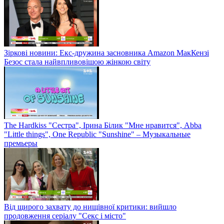
Зіркові новини: Екс-дружина засновника Amazon МакКензі
Безос стала найвпливовішою жінкою світу
The Hardkiss "Сестра", Ірина Білик "Мне нравится", Abba
"Little things", One Republic "Sunshine" – Музыкальные
премьеры
Від щирого захвату до нищівної критики: вийшло
продовження серіалу "Секс і місто"