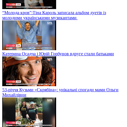
“Молода кров”:Тіна Кароль записала альбом дуетів із
молодими українськими музикантами
Катерина Осадча і Юрій Горбунов вдруге стали батьками
53-річчя Кузьми «Скрябіна»: унікальні спогади мами Ольги
Михайлівни