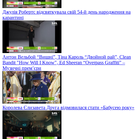
Джулія Робертс відсвяткувала свій 54-й день народження на
карантині
Антон Вельбой “Вишні”, Тіна Кароль “Двойной рай”, Clean
Bandit "How Will I Know", Ed Sheeran “Overpass Graffiti” –
Музичні прем’єри
Королева Єлизавета Друга відмовилася стати «Бабусею року»