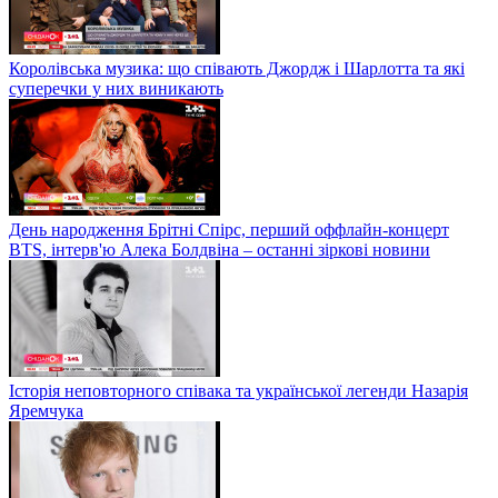
Королівська музика: що співають Джордж і Шарлотта та які
суперечки у них виникають
День народження Брітні Спірс, перший оффлайн-концерт
BTS, інтерв'ю Алека Болдвіна – останні зіркові новини
Історія неповторного співака та української легенди Назарія
Яремчука