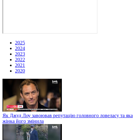
2025
2024
2023
2022
2021
2020
Як Джуд Лоу завоював репутацію головного ловеласу та яка
жінка його змінила