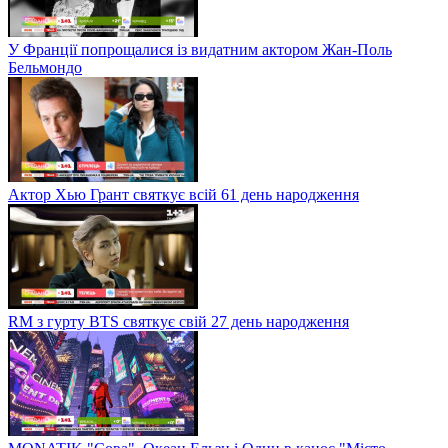
У Франції попрощалися із видатним актором Жан-Поль
Бельмондо
Актор Хью Грант святкує всій 61 день народження
RM з гурту BTS святкує свій 27 день народження