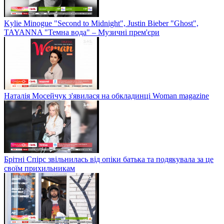
Kylie Minogue "Second to Midnight", Justin Bieber "Ghost",
TAYANNA "Темна вода" – Музичні прем'єри
Наталія Мосейчук з'явилася на обкладинці Woman magazine
Брітні Спірс звільнилась від опіки батька та подякувала за це
своїм прихильникам