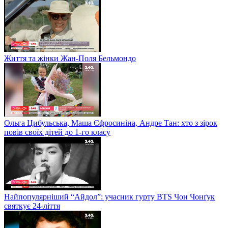
Життя та жінки Жан-Поля Бельмондо
Ольга Цибульська, Маша Єфросиніна, Андре Тан: хто з зірок
повів своїх дітей до 1-го класу
Найпопулярніший “Айдол”: учасник гурту BTS Чон Чонґук
святкує 24-ліття