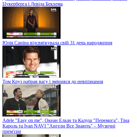
Цукерберга і Девіда Бекхема
Юлія Саніна відсвяткувала свій 31 день народження
Том Круз набрав вагу і змінився до невпізнання
Adele "Easy on me", Океан Ельзи та Калуш "Перемога", Тіна
Кароль та Ivan NAVI "Ангели Все Знають" – Музичні
прем'єри