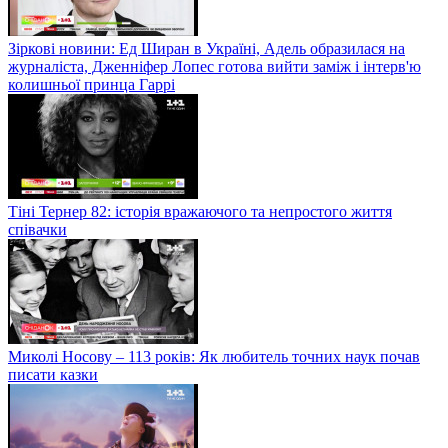
Зіркові новини: Ед Ширан в Україні, Адель образилася на
журналіста, Дженніфер Лопес готова вийти заміж і інтерв'ю
колишньої принца Гаррі
Тіні Тернер 82: історія вражаючого та непростого життя
співачки
Миколі Носову – 113 років: Як любитель точних наук почав
писати казки