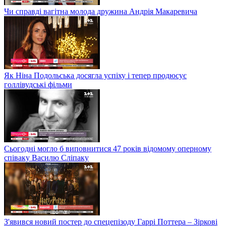
Чи справді вагітна молода дружина Андрія Макаревича
Як Ніна Подольська досягла успіху і тепер продюсує
голлівудські фільми
Сьогодні могло б виповнитися 47 років відомому оперному
співаку Василю Сліпаку
З'явився новий постер до спецепізоду Гаррі Поттера – Зіркові