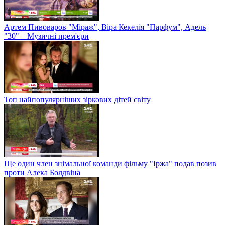
Артем Пивоваров "Міраж", Віра Кекелія "Парфум", Адель
"30" – Музичні прем'єри
Топ найпопулярніших зіркових дітей світу
Ще один член знімальної команди фільму "Іржа" подав позив
проти Алека Болдвіна