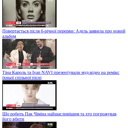
Повертається після 6-річної перерви: Адель заявила про новий
альбом
Тіна Кароль та Ivan NAVI презентували муд-відео на ремікс
їхньої спільної пісні
Що робить Пак Чіміна найщасливішим та хто погрожував
його вбити