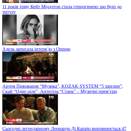
11 років тому Кейт Міддлтон стала герцогинею: що було до
титулу
Адель записала інтерв’ю з Опрою
Артем Пивоваров “Музика”, KOZAK SYSTEM “5 хвилин”,
Скай “Одне ціле”, Антитіла “Стань” – Музичні прем’єри
Сьогодні легендарному Леонардо Ді Капріо виповнюється 47