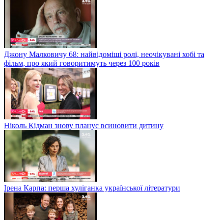
Джону Малковичу 68: найвідоміші ролі, неочікувані хобі та
фільм, про який говоритимуть через 100 років
Ніколь Кідман знову планує всиновити дитину
Ірена Карпа: перша хуліганка української літератури