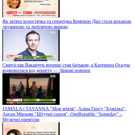
Як затята холостячка та серцеїдка Кемерон Діаз стала коханою
дружиною та люблячою мамою
Святослав Вакарчук вперше став батьком, а Катерина Осадча
відмовилася від декрету — Зіркові новини
JAMALA і TAYANNA "Моя земля", Аліна Гросу "Бджілка",
Арсен Мірзоян "Штучні сонця", OneRepublic "Someday" –
Музичні прем'єри