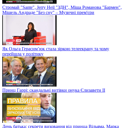
Стромай "Sante", Jerry Heil "ЗДН", Міша Романова "Бармен",
Мішель Андраде "Без сну" – Музичні прем'єри
Як Ольга Герасим’юк стала зіркою телеекрану та чому
перейшла у політику
Принц Гаррі: скандальні витівки онука Єлизавети II
День батька: секрети виховання від принца Вільяма, Марка