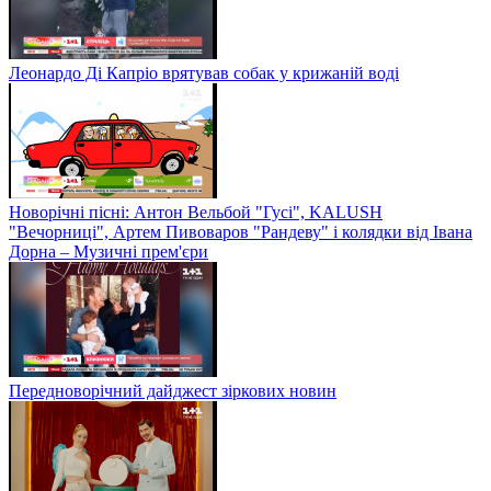
Леонардо Ді Капріо врятував собак у крижаній воді
Новорічні пісні: Антон Вельбой "Гусі", KALUSH
"Вечорниці", Артем Пивоваров "Рандеву" і колядки від Івана
Дорна – Музичні прем'єри
Передноворічний дайджест зіркових новин