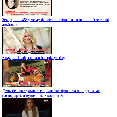
Земфірі — 45: у чому феномен співачки та про що її останні
альбоми
Клаудія Шиффер та її історія успіху
День безпритульних тварин: які зірки стали відданими
господарями вуличним хвостатим