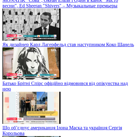
MONATIK "Сова", Океан Ельзи і Один в каноє "Місто
весни", Ed Sheeran "Shivers" – Музыкальные премьеры
Як дизайнер Карл Лагерфельд став наступником Коко Шанель
Батько Брітні Спірс офіційно відмовився від опікунства над
нею
Що об’єднує американця Ілона Маска та українця Сергія
Корольова