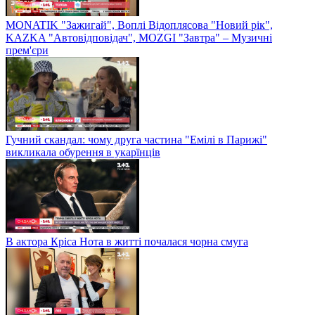
MONATIK "Зажигай", Воплі Відоплясова "Новий рік",
KAZKA "Автовідповідач", MOZGI "Завтра" – Музичні
прем'єри
Гучний скандал: чому друга частина "Емілі в Парижі"
викликала обурення в укарїнців
В актора Кріса Нота в житті почалася чорна смуга