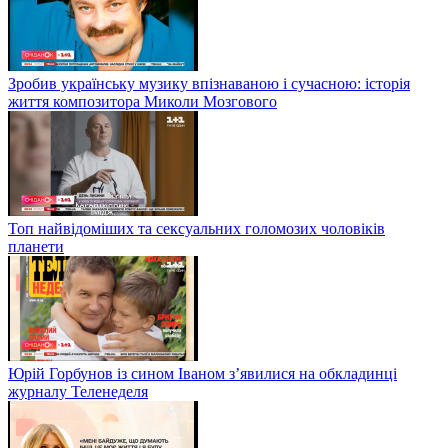
Зробив українську музику впізнаваною і сучасною: історія
життя композитора Миколи Мозгового
Топ найвідоміших та сексуальних голомозих чоловіків
планети
Юрій Горбунов із сином Іваном з’явилися на обкладинці
журналу Теленеделя