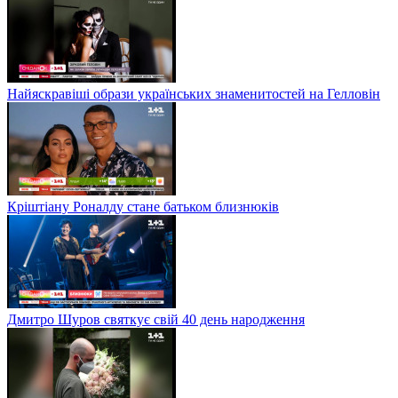
Найяскравіші образи українських знаменитостей на Гелловін
Кріштіану Роналду стане батьком близнюків
Дмитро Шуров святкує свій 40 день народження