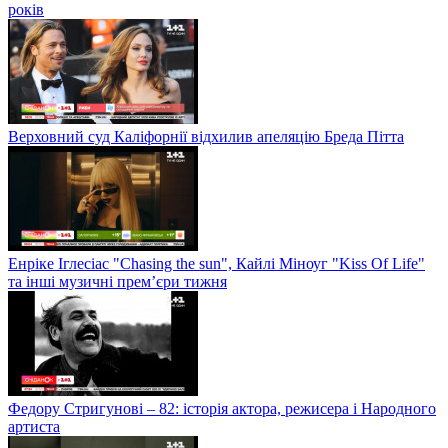
років
Верховний суд Каліфорнії відхилив апеляцію Бреда Пітта
Енріке Іглесіас "Chasing the sun", Кайлі Міноуг "Kiss Of Life"
та інші музичні прем’єри тижня
Федору Стригунові – 82: історія актора, режисера і Народного
артиста