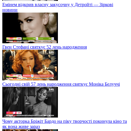
Емінем відкрив власну закусочну у Детройті — Зіркові
новини
Гвен Стефані святкує 52 день народження
Сьогодні свій 57 день народження святкує Моніка Белуччі
Чому акторка Бріжіт Бардо на піку творчості покинула кіно та
як вона живе зараз