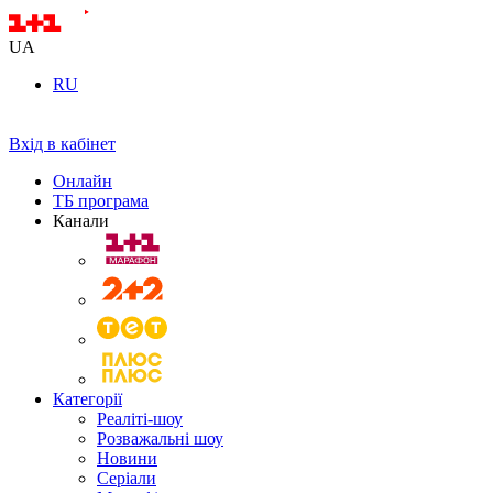
UA
RU
Вхід в кабінет
Онлайн
ТБ програма
Канали
Категорії
Реаліті-шоу
Розважальні шоу
Новини
Серіали