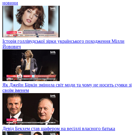
новини
Історія голлівудської зірки українського походження Мілли
Йовович
Як Джейн Біркін змінила світ моди та чому не носить сумки зі
своїм іменем
Девід Бекхем став шафером на весіллі власного батька