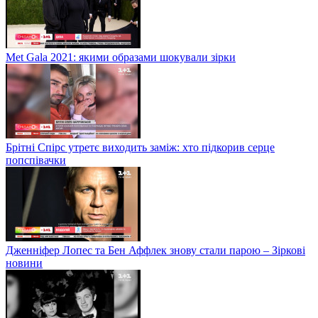
Met Gala 2021: якими образами шокували зірки
Брітні Спірс утретє виходить заміж: хто підкорив серце
попспівачки
Дженніфер Лопес та Бен Аффлек знову стали парою – Зіркові
новини