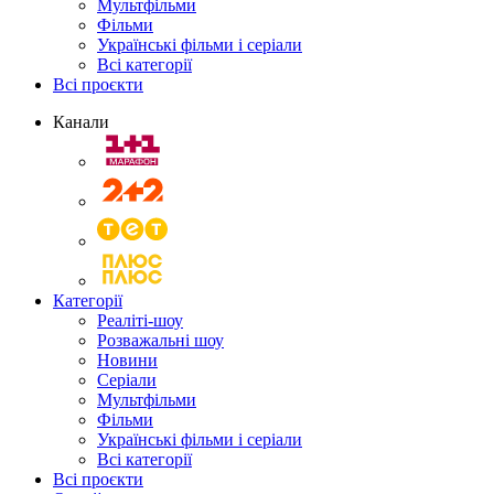
Мультфільми
Фільми
Українські фільми і серіали
Всі категорії
Всі проєкти
Канали
Категорії
Реаліті-шоу
Розважальні шоу
Новини
Серіали
Мультфільми
Фільми
Українські фільми і серіали
Всі категорії
Всі проєкти