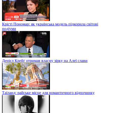
Крісті Пономар: як українська модель підкорила світові
подіуми
Денієл Крейґ отримав власну зірку на Алеї слави
Таїланд: райське місце для романтичного відпочинку