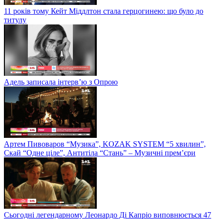
11 років тому Кейт Міддлтон стала герцогинею: що було до
титулу
Адель записала інтерв’ю з Опрою
Артем Пивоваров “Музика”, KOZAK SYSTEM “5 хвилин”,
Скай “Одне ціле”, Антитіла “Стань” – Музичні прем’єри
Сьогодні легендарному Леонардо Ді Капріо виповнюється 47