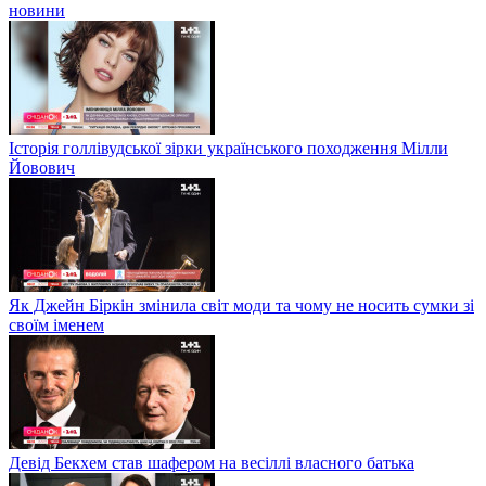
новини
Історія голлівудської зірки українського походження Мілли
Йовович
Як Джейн Біркін змінила світ моди та чому не носить сумки зі
своїм іменем
Девід Бекхем став шафером на весіллі власного батька