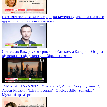
Як затята холостячка та серцеїдка Кемерон Діаз стала коханою
дружиною та люблячою мамою
Святослав Вакарчук вперше став батьком, а Катерина Осадча
відмовилася від декрету — Зіркові новини
JAMALA і TAYANNA "Моя земля", Аліна Гросу "Бджілка",
Арсен Мірзоян "Штучні сонця", OneRepublic "Someday" –
Музичні прем'єри