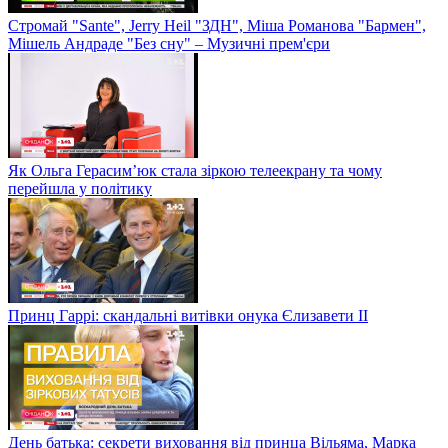
Стромай "Sante", Jerry Heil "ЗДН", Міша Романова "Бармен",
Мішель Андраде "Без сну" – Музичні прем'єри
Як Ольга Герасим’юк стала зіркою телеекрану та чому
перейшла у політику
Принц Гаррі: скандальні витівки онука Єлизавети II
День батька: секрети виховання від принца Вільяма, Марка