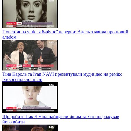
Повертається після 6-річної перерви: Адель заявила про новий
альбом
Тіна Кароль та Ivan NAVI презентували муд-відео на ремікс
їхньої спільної пісні
Що робить Пак Чіміна найщасливішим та хто погрожував
його вбити