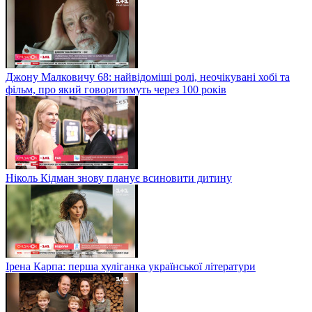
Джону Малковичу 68: найвідоміші ролі, неочікувані хобі та
фільм, про який говоритимуть через 100 років
Ніколь Кідман знову планує всиновити дитину
Ірена Карпа: перша хуліганка української літератури