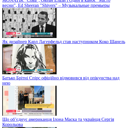
MONATIK "Сова", Океан Ельзи і Один в каноє "Місто
весни", Ed Sheeran "Shivers" – Музыкальные премьеры
Як дизайнер Карл Лагерфельд став наступником Коко Шанель
Батько Брітні Спірс офіційно відмовився від опікунства над
нею
Що об’єднує американця Ілона Маска та українця Сергія
Корольова