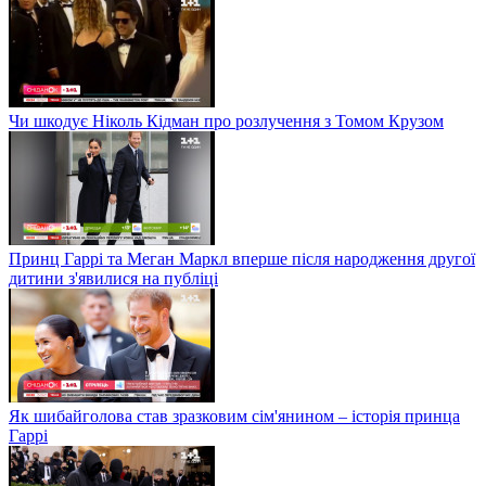
Чи шкодує Ніколь Кідман про розлучення з Томом Крузом
Принц Гаррі та Меган Маркл вперше після народження другої
дитини з'явилися на публіці
Як шибайголова став зразковим сім'янином – історія принца
Гаррі