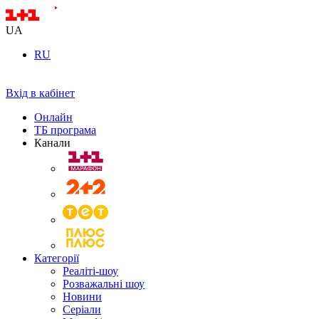
UA
RU
Вхід в кабінет
Онлайн
ТБ програма
Канали
Категорії
Реаліті-шоу
Розважальні шоу
Новини
Серіали