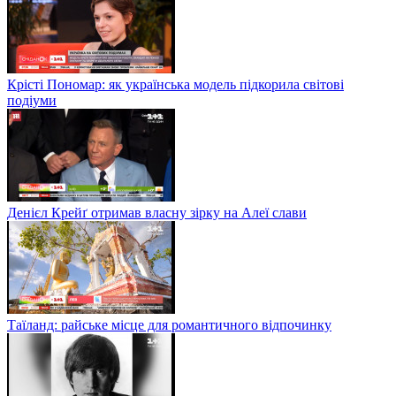
Крісті Пономар: як українська модель підкорила світові
подіуми
Денієл Крейґ отримав власну зірку на Алеї слави
Таїланд: райське місце для романтичного відпочинку