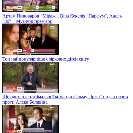
Артем Пивоваров "Міраж", Віра Кекелія "Парфум", Адель
"30" – Музичні прем'єри
Топ найпопулярніших зіркових дітей світу
Ще один член знімальної команди фільму "Іржа" подав позив
проти Алека Болдвіна