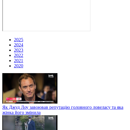
2025
2024
2023
2022
2021
2020
Як Джуд Лоу завоював репутацію головного ловеласу та яка
жінка його змінила