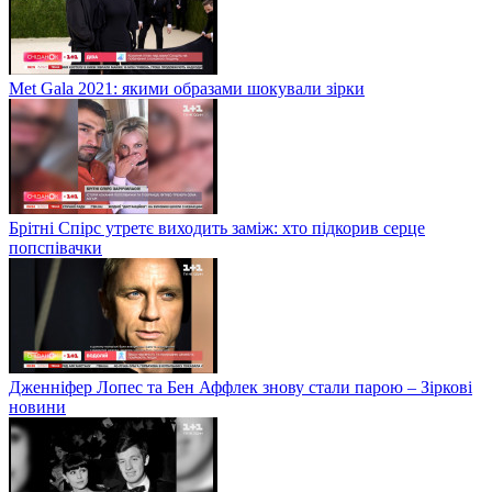
Met Gala 2021: якими образами шокували зірки
Брітні Спірс утретє виходить заміж: хто підкорив серце
попспівачки
Дженніфер Лопес та Бен Аффлек знову стали парою – Зіркові
новини