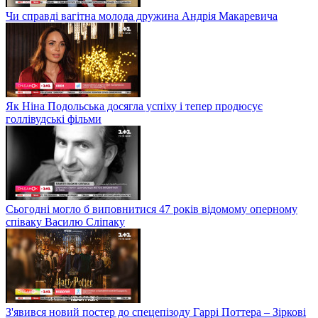
Чи справді вагітна молода дружина Андрія Макаревича
Як Ніна Подольська досягла успіху і тепер продюсує
голлівудські фільми
Сьогодні могло б виповнитися 47 років відомому оперному
співаку Василю Сліпаку
З'явився новий постер до спецепізоду Гаррі Поттера – Зіркові