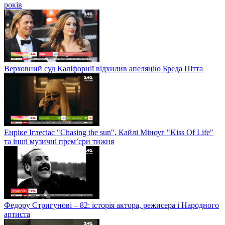
років
Верховний суд Каліфорнії відхилив апеляцію Бреда Пітта
Енріке Іглесіас "Chasing the sun", Кайлі Міноуг "Kiss Of Life"
та інші музичні прем’єри тижня
Федору Стригунові – 82: історія актора, режисера і Народного
артиста