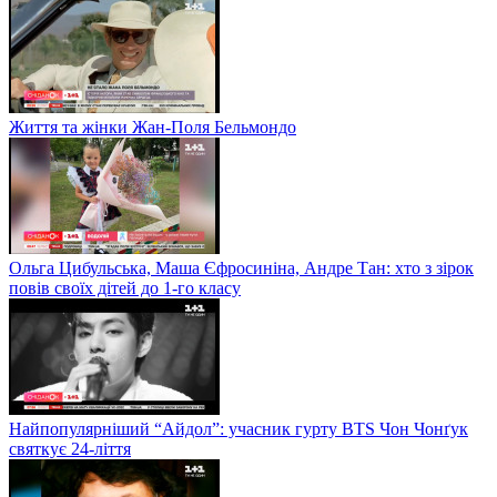
Життя та жінки Жан-Поля Бельмондо
Ольга Цибульська, Маша Єфросиніна, Андре Тан: хто з зірок
повів своїх дітей до 1-го класу
Найпопулярніший “Айдол”: учасник гурту BTS Чон Чонґук
святкує 24-ліття