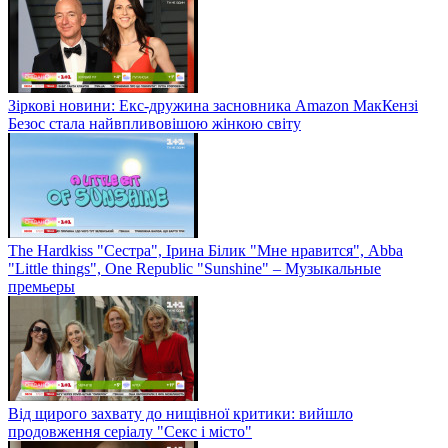
Зіркові новини: Екс-дружина засновника Amazon МакКензі
Безос стала найвпливовішою жінкою світу
The Hardkiss "Сестра", Ірина Білик "Мне нравится", Abba
"Little things", One Republic "Sunshine" – Музыкальные
премьеры
Від щирого захвату до нищівної критики: вийшло
продовження серіалу "Секс і місто"