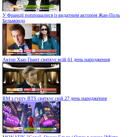
У Франції попрощалися із видатним актором Жан-Поль
Бельмондо
Актор Хью Грант святкує всій 61 день народження
RM з гурту BTS святкує свій 27 день народження