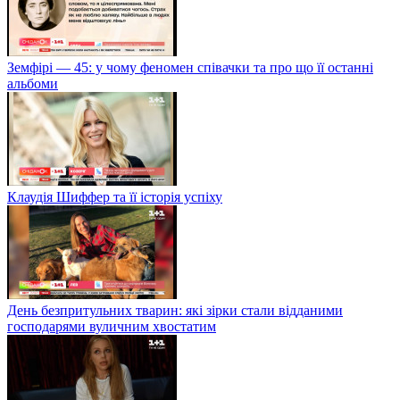
Земфірі — 45: у чому феномен співачки та про що її останні
альбоми
Клаудія Шиффер та її історія успіху
День безпритульних тварин: які зірки стали відданими
господарями вуличним хвостатим