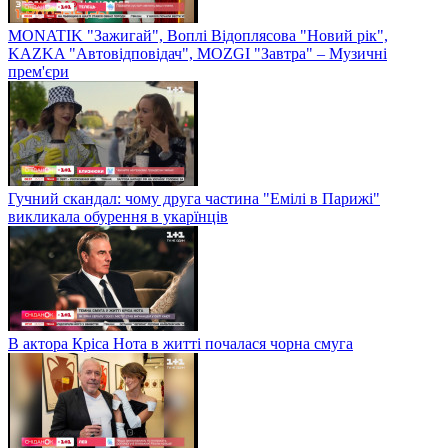
MONATIK "Зажигай", Воплі Відоплясова "Новий рік",
KAZKA "Автовідповідач", MOZGI "Завтра" – Музичні
прем'єри
Гучний скандал: чому друга частина "Емілі в Парижі"
викликала обурення в укарїнців
В актора Кріса Нота в житті почалася чорна смуга