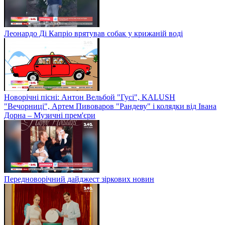
Леонардо Ді Капріо врятував собак у крижаній воді
Новорічні пісні: Антон Вельбой "Гусі", KALUSH
"Вечорниці", Артем Пивоваров "Рандеву" і колядки від Івана
Дорна – Музичні прем'єри
Передноворічний дайджест зіркових новин