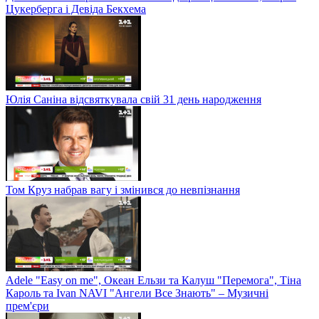
Цукерберга і Девіда Бекхема
Юлія Саніна відсвяткувала свій 31 день народження
Том Круз набрав вагу і змінився до невпізнання
Adele "Easy on me", Океан Ельзи та Калуш "Перемога", Тіна
Кароль та Ivan NAVI "Ангели Все Знають" – Музичні
прем'єри