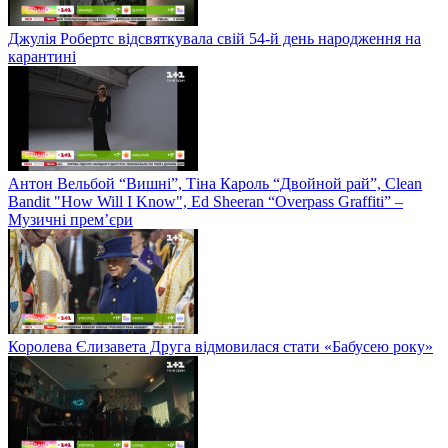
Джулія Робертс відсвяткувала свій 54-й день народження на
карантині
Антон Вельбой “Вишні”, Тіна Кароль “Двойной рай”, Clean
Bandit "How Will I Know", Ed Sheeran “Overpass Graffiti” –
Музичні прем’єри
Королева Єлизавета Друга відмовилася стати «Бабусею року»