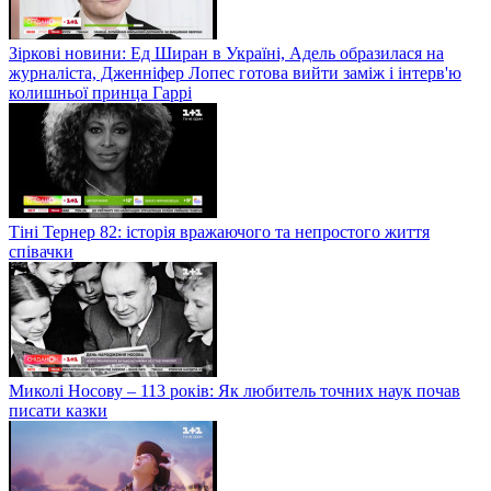
Зіркові новини: Ед Ширан в Україні, Адель образилася на
журналіста, Дженніфер Лопес готова вийти заміж і інтерв'ю
колишньої принца Гаррі
Тіні Тернер 82: історія вражаючого та непростого життя
співачки
Миколі Носову – 113 років: Як любитель точних наук почав
писати казки