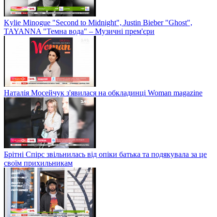
Kylie Minogue "Second to Midnight", Justin Bieber "Ghost",
TAYANNA "Темна вода" – Музичні прем'єри
Наталія Мосейчук з'явилася на обкладинці Woman magazine
Брітні Спірс звільнилась від опіки батька та подякувала за це
своїм прихильникам