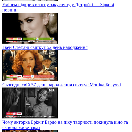
Емінем відкрив власну закусочну у Детройті — Зіркові
новини
Гвен Стефані святкує 52 день народження
Сьогодні свій 57 день народження святкує Моніка Белуччі
Чому акторка Бріжіт Бардо на піку творчості покинула кіно та
як вона живе зараз