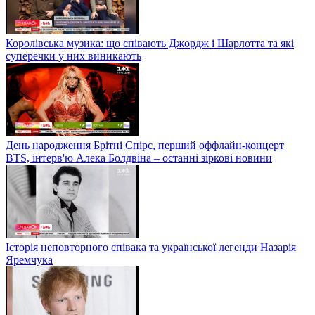
Королівська музика: що співають Джордж і Шарлотта та які
суперечки у них виникають
День народження Брітні Спірс, перший оффлайн-концерт
BTS, інтерв'ю Алека Болдвіна – останні зіркові новини
Історія неповторного співака та української легенди Назарія
Яремчука