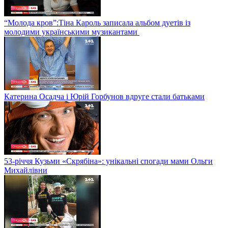
“Молода кров”:Тіна Кароль записала альбом дуетів із
молодими українськими музикантами
Катерина Осадча і Юрій Горбунов вдруге стали батьками
53-річчя Кузьми «Скрябіна»: унікальні спогади мами Ольги
Михайлівни