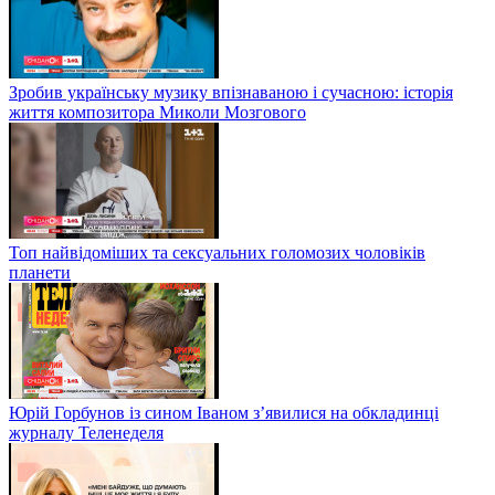
Зробив українську музику впізнаваною і сучасною: історія
життя композитора Миколи Мозгового
Топ найвідоміших та сексуальних голомозих чоловіків
планети
Юрій Горбунов із сином Іваном з’явилися на обкладинці
журналу Теленеделя