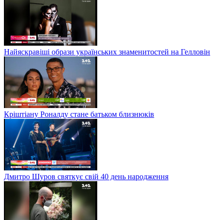
Найяскравіші образи українських знаменитостей на Гелловін
Кріштіану Роналду стане батьком близнюків
Дмитро Шуров святкує свій 40 день народження