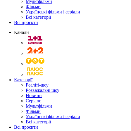
Мультфільми
Фільми
Українські фільми і серіали
Всі категорії
Всі проєкти
Канали
Категорії
Реаліті-шоу
Розважальні шоу
Новини
Серіали
Мультфільми
Фільми
Українські фільми і серіали
Всі категорії
Всі проєкти