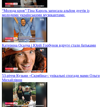
“Молода кров”:Тіна Кароль записала альбом дуетів із
молодими українськими музикантами
Катерина Осадча і Юрій Горбунов вдруге стали батьками
53-річчя Кузьми «Скрябіна»: унікальні спогади мами Ольги
Михайлівни