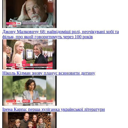
Джону Малковичу 68: найвідоміші ролі, неочікувані хобі та
фільм, про який говоритимуть через 100 років
Ніколь Кідман знову планує всиновити дитину
Ірена Карпа: перша хуліганка української літератури