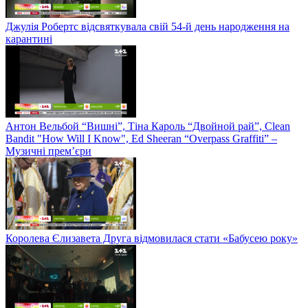
Джулія Робертс відсвяткувала свій 54-й день народження на
карантині
Антон Вельбой “Вишні”, Тіна Кароль “Двойной рай”, Clean
Bandit "How Will I Know", Ed Sheeran “Overpass Graffiti” –
Музичні прем’єри
Королева Єлизавета Друга відмовилася стати «Бабусею року»