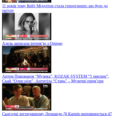
11 років тому Кейт Міддлтон стала герцогинею: що було до
титулу
Адель записала інтерв’ю з Опрою
Артем Пивоваров “Музика”, KOZAK SYSTEM “5 хвилин”,
Скай “Одне ціле”, Антитіла “Стань” – Музичні прем’єри
Сьогодні легендарному Леонардо Ді Капріо виповнюється 47