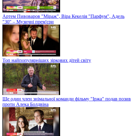
Артем Пивоваров "Міраж", Віра Кекелія "Парфум", Адель
"30" – Музичні прем'єри
Топ найпопулярніших зіркових дітей світу
Ще один член знімальної команди фільму "Іржа" подав позив
проти Алека Болдвіна