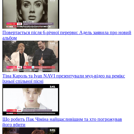
Повертається після 6-річної перерви: Адель заявила про новий
альбом
Тіна Кароль та Ivan NAVI презентували муд-відео на ремікс
їхньої спільної пісні
Що робить Пак Чіміна найщасливішим та хто погрожував
його вбити