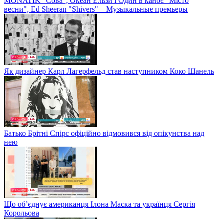
MONATIK "Сова", Океан Ельзи і Один в каноє "Місто
весни", Ed Sheeran "Shivers" – Музыкальные премьеры
Як дизайнер Карл Лагерфельд став наступником Коко Шанель
Батько Брітні Спірс офіційно відмовився від опікунства над
нею
Що об’єднує американця Ілона Маска та українця Сергія
Корольова