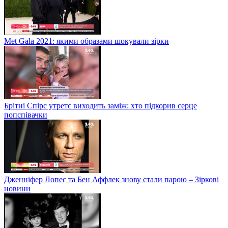
Met Gala 2021: якими образами шокували зірки
Брітні Спірс утретє виходить заміж: хто підкорив серце
попспівачки
Дженніфер Лопес та Бен Аффлек знову стали парою – Зіркові
новини