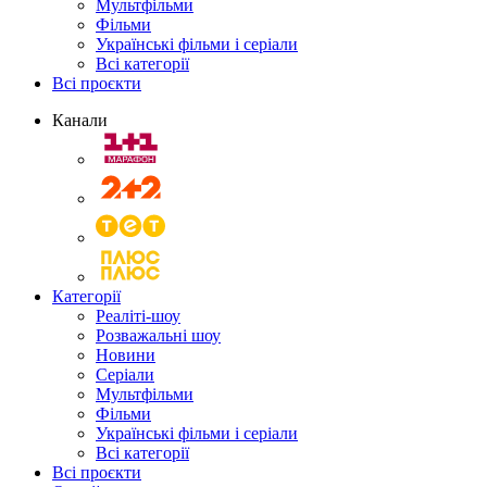
Мультфільми
Фільми
Українські фільми і серіали
Всі категорії
Всі проєкти
Канали
Категорії
Реаліті-шоу
Розважальні шоу
Новини
Серіали
Мультфільми
Фільми
Українські фільми і серіали
Всі категорії
Всі проєкти