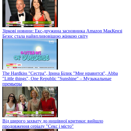
Зіркові новини: Екс-дружина засновника Amazon МакКензі
Безос стала найвпливовішою жінкою світу
The Hardkiss "Сестра", Ірина Білик "Мне нравится", Abba
"Little things", One Republic "Sunshine" – Музыкальные
премьеры
Від щирого захвату до нищівної критики: вийшло
продовження серіалу "Секс і місто"