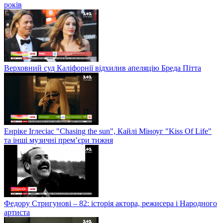
років
Верховний суд Каліфорнії відхилив апеляцію Бреда Пітта
Енріке Іглесіас "Chasing the sun", Кайлі Міноуг "Kiss Of Life"
та інші музичні прем’єри тижня
Федору Стригунові – 82: історія актора, режисера і Народного
артиста