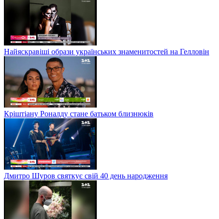
Найяскравіші образи українських знаменитостей на Гелловін
Кріштіану Роналду стане батьком близнюків
Дмитро Шуров святкує свій 40 день народження