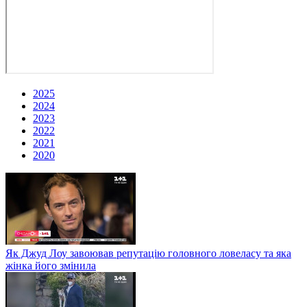
2025
2024
2023
2022
2021
2020
Як Джуд Лоу завоював репутацію головного ловеласу та яка
жінка його змінила