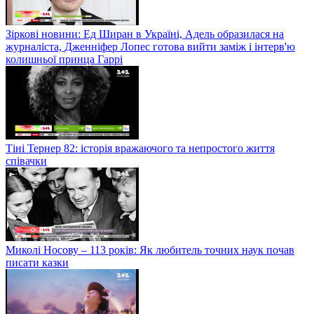
Зіркові новини: Ед Ширан в Україні, Адель образилася на
журналіста, Дженніфер Лопес готова вийти заміж і інтерв'ю
колишньої принца Гаррі
Тіні Тернер 82: історія вражаючого та непростого життя
співачки
Миколі Носову – 113 років: Як любитель точних наук почав
писати казки