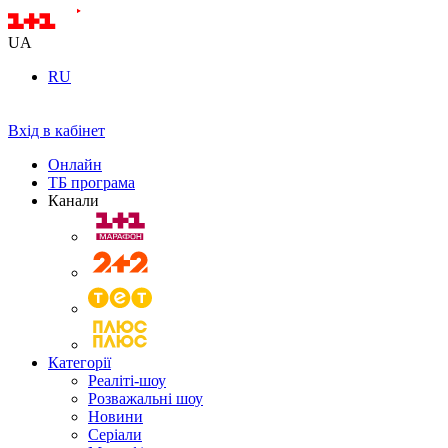
UA
RU
Вхід в кабінет
Онлайн
ТБ програма
Канали
Категорії
Реаліті-шоу
Розважальні шоу
Новини
Серіали