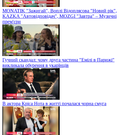
MONATIK "Зажигай", Воплі Відоплясова "Новий рік",
KAZKA "Автовідповідач", MOZGI "Завтра" – Музичні
прем'єри
Гучний скандал: чому друга частина "Емілі в Парижі"
викликала обурення в укарїнців
В актора Кріса Нота в житті почалася чорна смуга