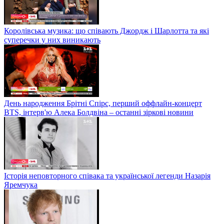
Королівська музика: що співають Джордж і Шарлотта та які
суперечки у них виникають
День народження Брітні Спірс, перший оффлайн-концерт
BTS, інтерв'ю Алека Болдвіна – останні зіркові новини
Історія неповторного співака та української легенди Назарія
Яремчука