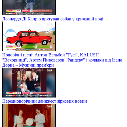
Леонардо Ді Капріо врятував собак у крижаній воді
Новорічні пісні: Антон Вельбой "Гусі", KALUSH
"Вечорниці", Артем Пивоваров "Рандеву" і колядки від Івана
Дорна – Музичні прем'єри
Передноворічний дайджест зіркових новин