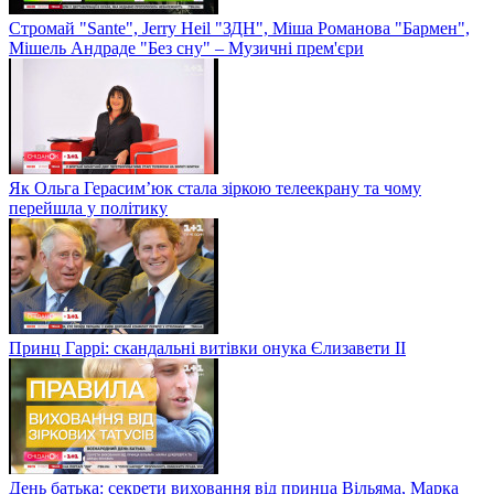
Стромай "Sante", Jerry Heil "ЗДН", Міша Романова "Бармен",
Мішель Андраде "Без сну" – Музичні прем'єри
Як Ольга Герасим’юк стала зіркою телеекрану та чому
перейшла у політику
Принц Гаррі: скандальні витівки онука Єлизавети II
День батька: секрети виховання від принца Вільяма, Марка