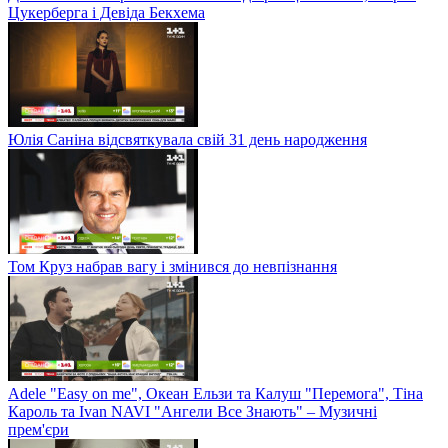
Цукерберга і Девіда Бекхема
Юлія Саніна відсвяткувала свій 31 день народження
Том Круз набрав вагу і змінився до невпізнання
Adele "Easy on me", Океан Ельзи та Калуш "Перемога", Тіна
Кароль та Ivan NAVI "Ангели Все Знають" – Музичні
прем'єри