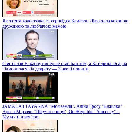
Як затята холостячка та серцеїдка Кемерон Діаз стала коханою
дружиною та люблячою мамою
Святослав Вакарчук вперше став батьком, а Катерина Осадча
відмовилася від декрету — Зіркові новини
JAMALA і TAYANNA "Моя земля", Аліна Гросу "Бджілка",
Арсен Мірзоян "Штучні сонця", OneRepublic "Someday" –
Музичні прем'єри