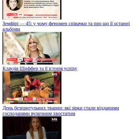
Земфірі — 45: у чому феномен співачки та про що її останні
альбоми
Клаудія Шиффер та її історія успіху
День безпритульних тварин: які зірки стали відданими
господарями вуличним хвостатим