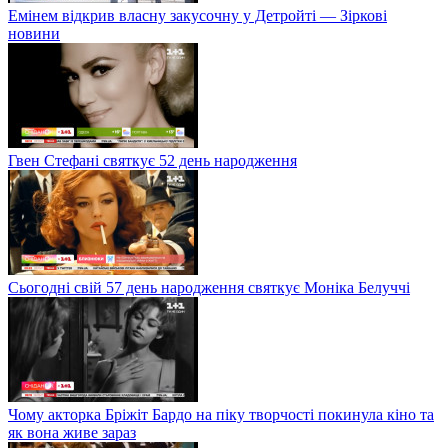
Емінем відкрив власну закусочну у Детройті — Зіркові
новини
Гвен Стефані святкує 52 день народження
Сьогодні свій 57 день народження святкує Моніка Белуччі
Чому акторка Бріжіт Бардо на піку творчості покинула кіно та
як вона живе зараз