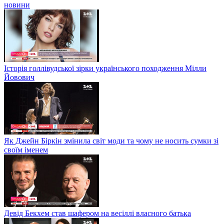
новини
Історія голлівудської зірки українського походження Мілли
Йовович
Як Джейн Біркін змінила світ моди та чому не носить сумки зі
своїм іменем
Девід Бекхем став шафером на весіллі власного батька