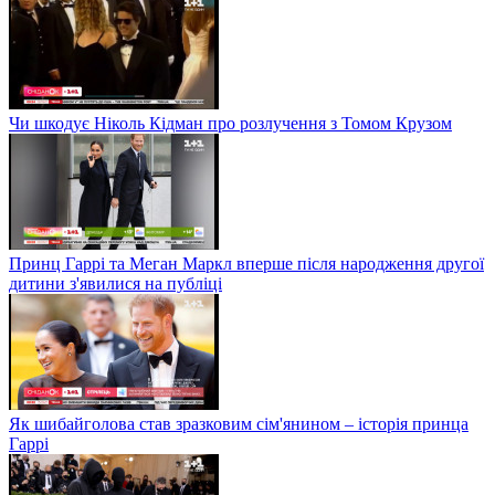
Чи шкодує Ніколь Кідман про розлучення з Томом Крузом
Принц Гаррі та Меган Маркл вперше після народження другої
дитини з'явилися на публіці
Як шибайголова став зразковим сім'янином – історія принца
Гаррі