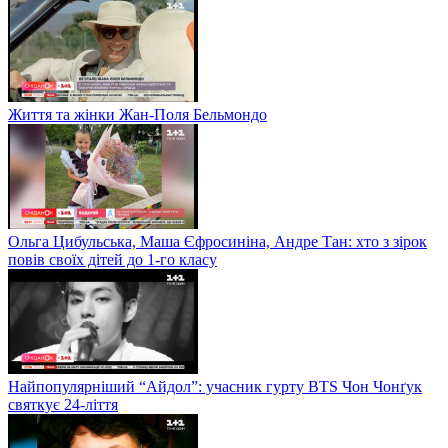
Життя та жінки Жан-Поля Бельмондо
Ольга Цибульська, Маша Єфросиніна, Андре Тан: хто з зірок
повів своїх дітей до 1-го класу
Найпопулярніший “Айдол”: учасник гурту BTS Чон Чонґук
святкує 24-ліття