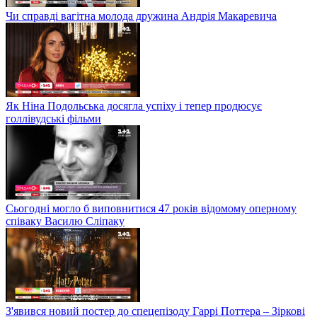
Чи справді вагітна молода дружина Андрія Макаревича
Як Ніна Подольська досягла успіху і тепер продюсує
голлівудські фільми
Сьогодні могло б виповнитися 47 років відомому оперному
співаку Василю Сліпаку
З'явився новий постер до спецепізоду Гаррі Поттера – Зіркові