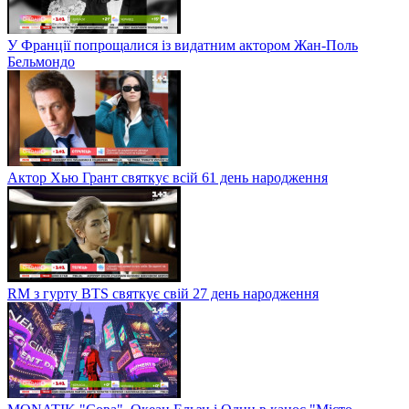
У Франції попрощалися із видатним актором Жан-Поль
Бельмондо
Актор Хью Грант святкує всій 61 день народження
RM з гурту BTS святкує свій 27 день народження