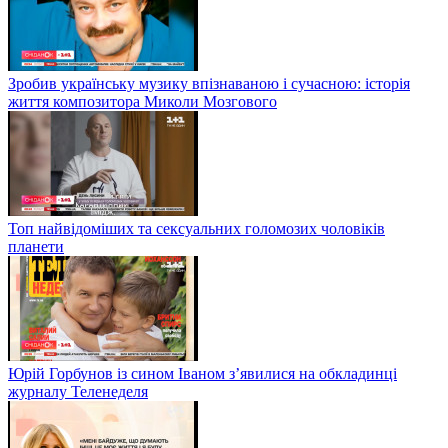
Зробив українську музику впізнаваною і сучасною: історія
життя композитора Миколи Мозгового
Топ найвідоміших та сексуальних голомозих чоловіків
планети
Юрій Горбунов із сином Іваном з’явилися на обкладинці
журналу Теленеделя