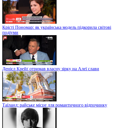
Крісті Пономар: як українська модель підкорила світові
подіуми
Денієл Крейґ отримав власну зірку на Алеї слави
Таїланд: райське місце для романтичного відпочинку