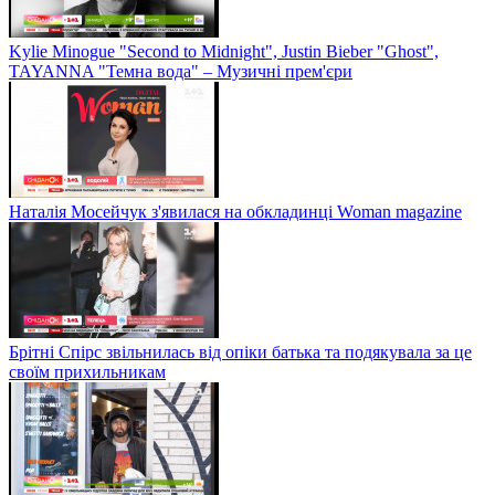
Kylie Minogue "Second to Midnight", Justin Bieber "Ghost",
TAYANNA "Темна вода" – Музичні прем'єри
Наталія Мосейчук з'явилася на обкладинці Woman magazine
Брітні Спірс звільнилась від опіки батька та подякувала за це
своїм прихильникам