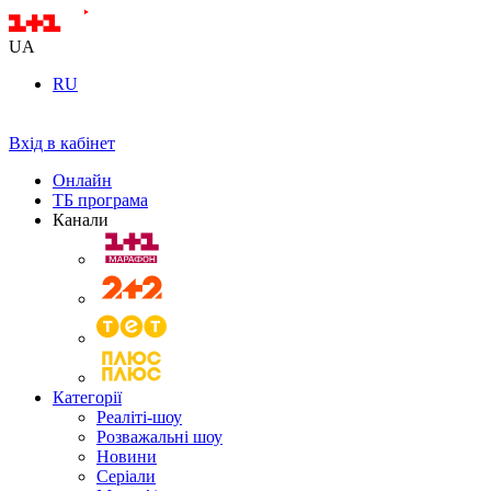
UA
RU
Вхід в кабінет
Онлайн
ТБ програма
Канали
Категорії
Реаліті-шоу
Розважальні шоу
Новини
Серіали