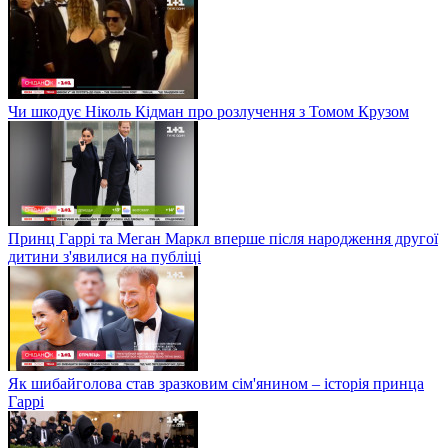
Чи шкодує Ніколь Кідман про розлучення з Томом Крузом
Принц Гаррі та Меган Маркл вперше після народження другої
дитини з'явилися на публіці
Як шибайголова став зразковим сім'янином – історія принца
Гаррі