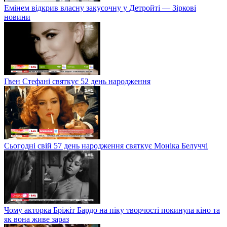
Емінем відкрив власну закусочну у Детройті — Зіркові
новини
Гвен Стефані святкує 52 день народження
Сьогодні свій 57 день народження святкує Моніка Белуччі
Чому акторка Бріжіт Бардо на піку творчості покинула кіно та
як вона живе зараз