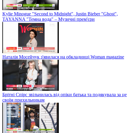
Kylie Minogue "Second to Midnight", Justin Bieber "Ghost",
TAYANNA "Темна вода" – Музичні прем'єри
Наталія Мосейчук з'явилася на обкладинці Woman magazine
Брітні Спірс звільнилась від опіки батька та подякувала за це
своїм прихильникам