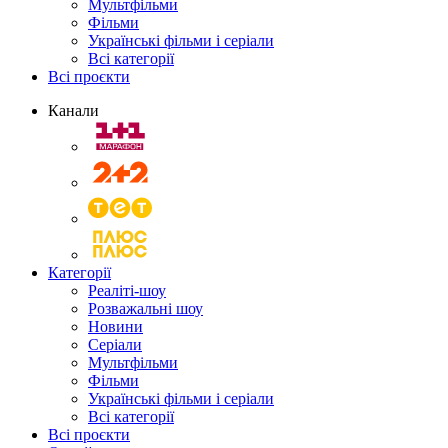
Мультфільми
Фільми
Українські фільми і серіали
Всі категорії
Всі проєкти
Канали
Категорії
Реаліті-шоу
Розважальні шоу
Новини
Серіали
Мультфільми
Фільми
Українські фільми і серіали
Всі категорії
Всі проєкти