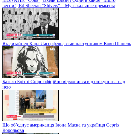
MONATIK "Сова", Океан Ельзи і Один в каноє "Місто
весни", Ed Sheeran "Shivers" – Музыкальные премьеры
Як дизайнер Карл Лагерфельд став наступником Коко Шанель
Батько Брітні Спірс офіційно відмовився від опікунства над
нею
Що об’єднує американця Ілона Маска та українця Сергія
Корольова