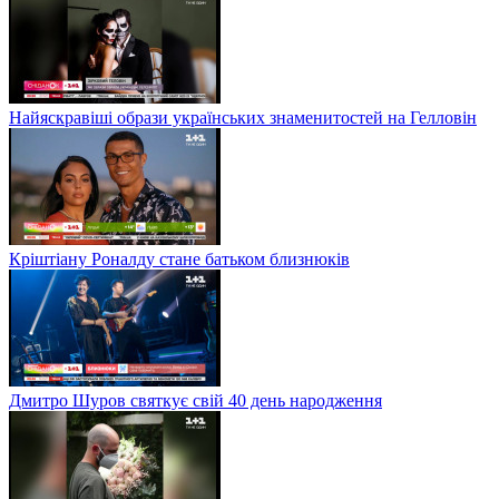
Найяскравіші образи українських знаменитостей на Гелловін
Кріштіану Роналду стане батьком близнюків
Дмитро Шуров святкує свій 40 день народження