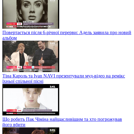
Повертається після 6-річної перерви: Адель заявила про новий
альбом
Тіна Кароль та Ivan NAVI презентували муд-відео на ремікс
їхньої спільної пісні
Що робить Пак Чіміна найщасливішим та хто погрожував
його вбити