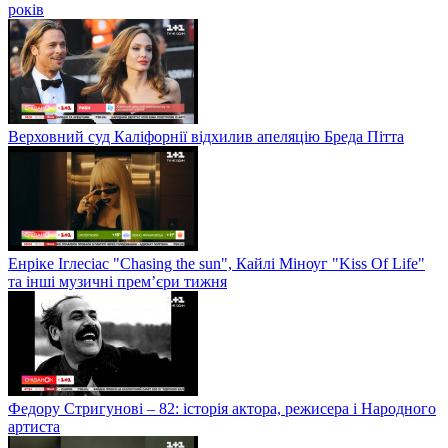
років
Верховний суд Каліфорнії відхилив апеляцію Бреда Пітта
Енріке Іглесіас "Chasing the sun", Кайлі Міноуг "Kiss Of Life"
та інші музичні прем’єри тижня
Федору Стригунові – 82: історія актора, режисера і Народного
артиста