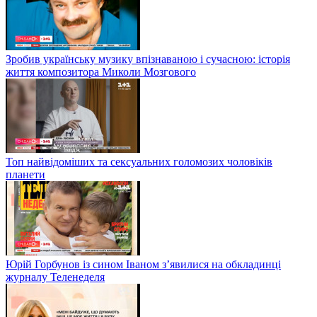
Зробив українську музику впізнаваною і сучасною: історія
життя композитора Миколи Мозгового
Топ найвідоміших та сексуальних голомозих чоловіків
планети
Юрій Горбунов із сином Іваном з’явилися на обкладинці
журналу Теленеделя