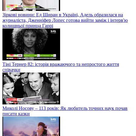
Зіркові новини: Ед Ширан в Україні, Адель образилася на
журналіста, Дженніфер Лопес готова вийти заміж і інтерв'ю
колишньої принца Гаррі
Тіні Тернер 82: історія вражаючого та непростого життя
співачки
Миколі Носову – 113 років: Як любитель точних наук почав
писати казки