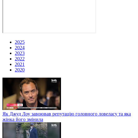
2025
2024
2023
2022
2021
2020
Як Джуд Лоу завоював репутацію головного ловеласу та яка
жінка його змінила