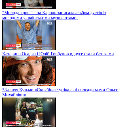
“Молода кров”:Тіна Кароль записала альбом дуетів із
молодими українськими музикантами
Катерина Осадча і Юрій Горбунов вдруге стали батьками
53-річчя Кузьми «Скрябіна»: унікальні спогади мами Ольги
Михайлівни