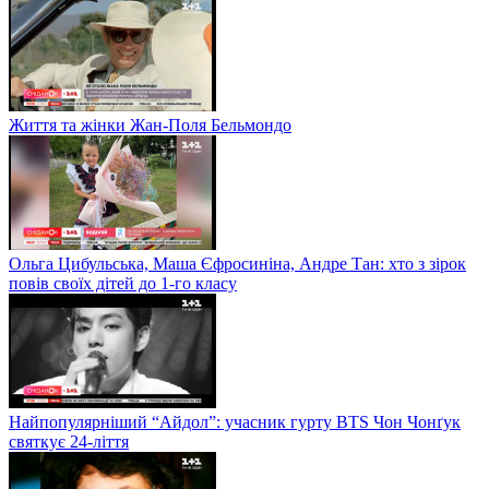
Життя та жінки Жан-Поля Бельмондо
Ольга Цибульська, Маша Єфросиніна, Андре Тан: хто з зірок
повів своїх дітей до 1-го класу
Найпопулярніший “Айдол”: учасник гурту BTS Чон Чонґук
святкує 24-ліття