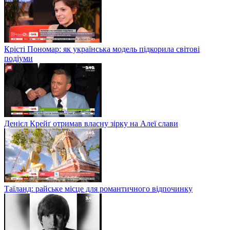
Крісті Пономар: як українська модель підкорила світові
подіуми
Денієл Крейґ отримав власну зірку на Алеї слави
Таїланд: райське місце для романтичного відпочинку