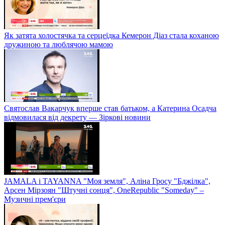
Як затята холостячка та серцеїдка Кемерон Діаз стала коханою
дружиною та люблячою мамою
Святослав Вакарчук вперше став батьком, а Катерина Осадча
відмовилася від декрету — Зіркові новини
JAMALA і TAYANNA "Моя земля", Аліна Гросу "Бджілка",
Арсен Мірзоян "Штучні сонця", OneRepublic "Someday" –
Музичні прем'єри