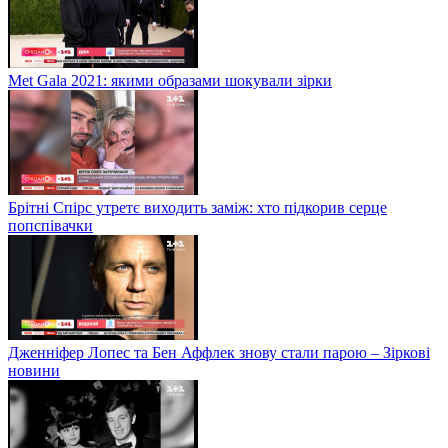
Met Gala 2021: якими образами шокували зірки
Брітні Спірс утретє виходить заміж: хто підкорив серце
попспівачки
Дженніфер Лопес та Бен Аффлек знову стали парою – Зіркові
новини