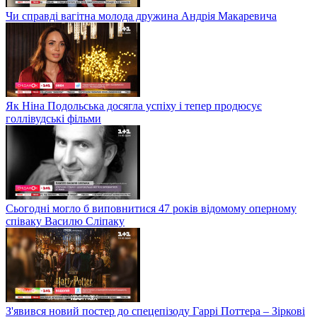
Чи справді вагітна молода дружина Андрія Макаревича
Як Ніна Подольська досягла успіху і тепер продюсує
голлівудські фільми
Сьогодні могло б виповнитися 47 років відомому оперному
співаку Василю Сліпаку
З'явився новий постер до спецепізоду Гаррі Поттера – Зіркові