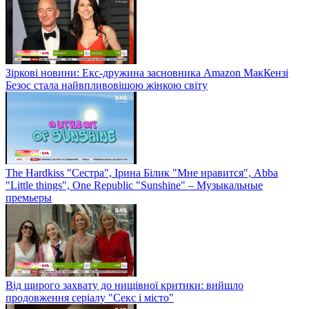
Зіркові новини: Екс-дружина засновника Amazon МакКензі
Безос стала найвпливовішою жінкою світу
The Hardkiss "Сестра", Ірина Білик "Мне нравится", Abba
"Little things", One Republic "Sunshine" – Музыкальные
премьеры
Від щирого захвату до нищівної критики: вийшло
продовження серіалу "Секс і місто"