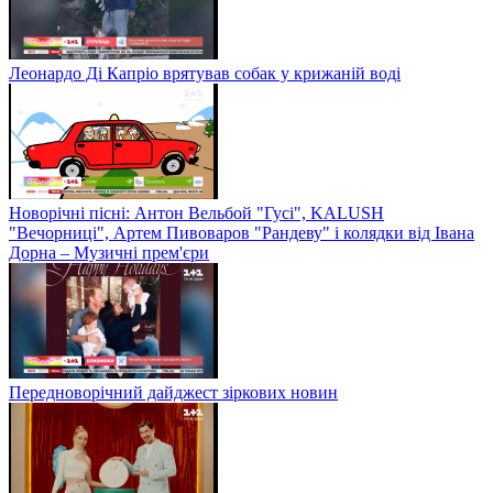
Леонардо Ді Капріо врятував собак у крижаній воді
Новорічні пісні: Антон Вельбой "Гусі", KALUSH
"Вечорниці", Артем Пивоваров "Рандеву" і колядки від Івана
Дорна – Музичні прем'єри
Передноворічний дайджест зіркових новин