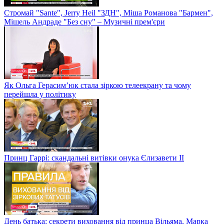
Стромай "Sante", Jerry Heil "ЗДН", Міша Романова "Бармен",
Мішель Андраде "Без сну" – Музичні прем'єри
Як Ольга Герасим’юк стала зіркою телеекрану та чому
перейшла у політику
Принц Гаррі: скандальні витівки онука Єлизавети II
День батька: секрети виховання від принца Вільяма, Марка