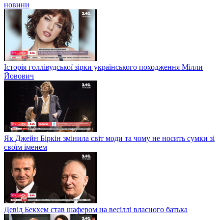
новини
Історія голлівудської зірки українського походження Мілли
Йовович
Як Джейн Біркін змінила світ моди та чому не носить сумки зі
своїм іменем
Девід Бекхем став шафером на весіллі власного батька