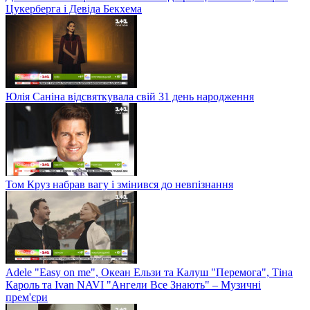
Цукерберга і Девіда Бекхема
Юлія Саніна відсвяткувала свій 31 день народження
Том Круз набрав вагу і змінився до невпізнання
Adele "Easy on me", Океан Ельзи та Калуш "Перемога", Тіна
Кароль та Ivan NAVI "Ангели Все Знають" – Музичні
прем'єри