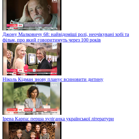
Джону Малковичу 68: найвідоміші ролі, неочікувані хобі та
фільм, про який говоритимуть через 100 років
Ніколь Кідман знову планує всиновити дитину
Ірена Карпа: перша хуліганка української літератури