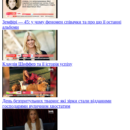
Земфірі — 45: у чому феномен співачки та про що її останні
альбоми
Клаудія Шиффер та її історія успіху
День безпритульних тварин: які зірки стали відданими
господарями вуличним хвостатим