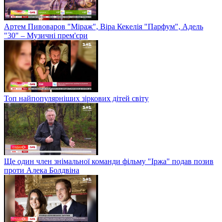
Артем Пивоваров "Міраж", Віра Кекелія "Парфум", Адель
"30" – Музичні прем'єри
Топ найпопулярніших зіркових дітей світу
Ще один член знімальної команди фільму "Іржа" подав позив
проти Алека Болдвіна