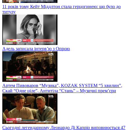
11 років тому Кейт Міддлтон стала герцогинею: що було до
титулу
Адель записала інтерв’ю з Опрою
Артем Пивоваров “Музика”, KOZAK SYSTEM “5 хвилин”,
Скай “Одне ціле”, Антитіла “Стань” – Музичні прем’єри
Сьогодні легендарному Леонардо Ді Капріо виповнюється 47