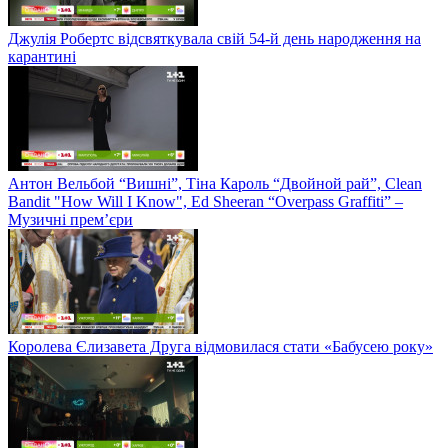
Джулія Робертс відсвяткувала свій 54-й день народження на
карантині
Антон Вельбой “Вишні”, Тіна Кароль “Двойной рай”, Clean
Bandit "How Will I Know", Ed Sheeran “Overpass Graffiti” –
Музичні прем’єри
Королева Єлизавета Друга відмовилася стати «Бабусею року»