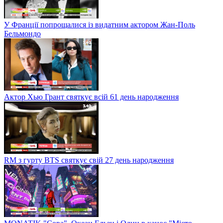
У Франції попрощалися із видатним актором Жан-Поль
Бельмондо
Актор Хью Грант святкує всій 61 день народження
RM з гурту BTS святкує свій 27 день народження