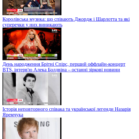
Королівська музика: що співають Джордж і Шарлотта та які
суперечки у них виникають
День народження Брітні Спірс, перший оффлайн-концерт
BTS, інтерв'ю Алека Болдвіна – останні зіркові новини
Історія неповторного співака та української легенди Назарія
Яремчука