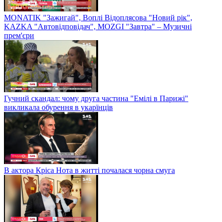
MONATIK "Зажигай", Воплі Відоплясова "Новий рік",
KAZKA "Автовідповідач", MOZGI "Завтра" – Музичні
прем'єри
Гучний скандал: чому друга частина "Емілі в Парижі"
викликала обурення в укарїнців
В актора Кріса Нота в житті почалася чорна смуга