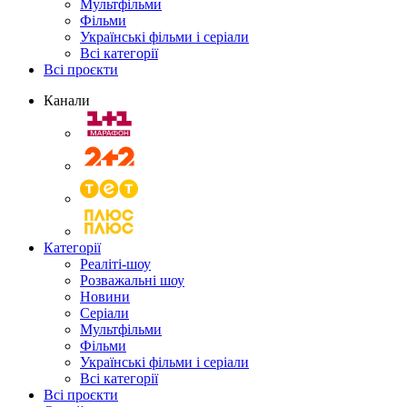
Мультфільми
Фільми
Українські фільми і серіали
Всі категорії
Всі проєкти
Канали
Категорії
Реаліті-шоу
Розважальні шоу
Новини
Серіали
Мультфільми
Фільми
Українські фільми і серіали
Всі категорії
Всі проєкти