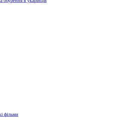
а обурення в укарїнців
кі фільми