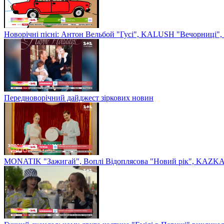
Новорічні пісні: Антон Вельбой "Гусі", KALUSH "Вечорниці", 
Передноворічний дайджест зіркових новин
MONATIK "Зажигай", Воплі Відоплясова "Новий рік", KAZKA 