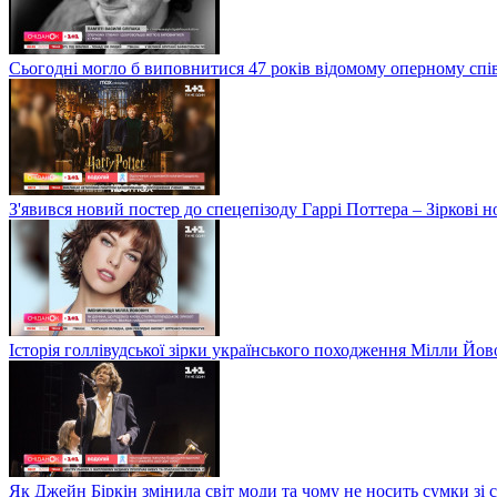
Сьогодні могло б виповнитися 47 років відомому оперному сп
З'явився новий постер до спецепізоду Гаррі Поттера – Зіркові 
Історія голлівудської зірки українського походження Мілли Йо
Як Джейн Біркін змінила світ моди та чому не носить сумки зі 