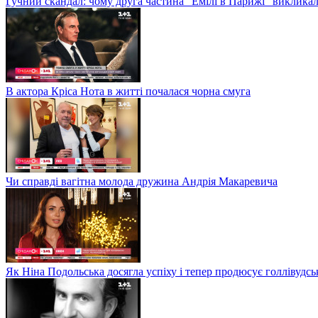
Гучний скандал: чому друга частина "Емілі в Парижі" викликал
В актора Кріса Нота в житті почалася чорна смуга
Чи справді вагітна молода дружина Андрія Макаревича
Як Ніна Подольська досягла успіху і тепер продюсує голлівудсь