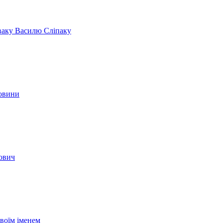
іваку Василю Сліпаку
новини
вович
своїм іменем