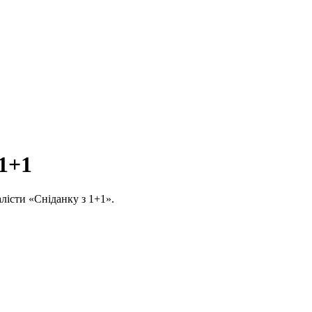
 1+1
алісти «Сніданку з 1+1».