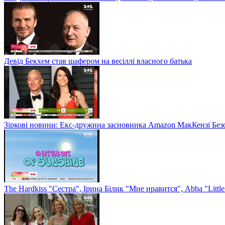
Девід Бекхем став шафером на весіллі власного батька
Зіркові новини: Екс-дружина засновника Amazon МакКензі Без
The Hardkiss "Сестра", Ірина Білик "Мне нравится", Abba "Littl