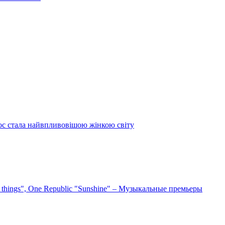
ос стала найвпливовішою жінкою світу
e things", One Republic "Sunshine" – Музыкальные премьеры