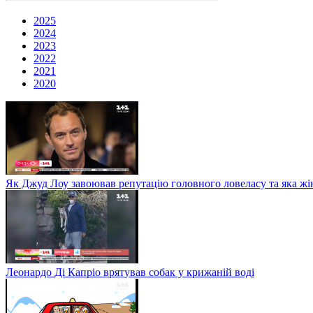
2025
2024
2023
2022
2021
2020
Як Джуд Лоу завоював репутацію головного ловеласу та яка жі
Леонардо Ді Капріо врятував собак у крижаній воді