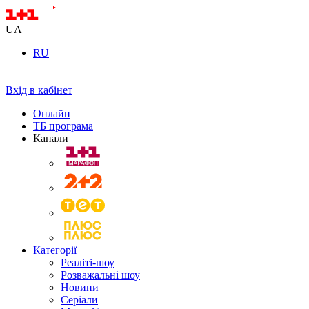
UA
RU
Вхід в кабінет
Онлайн
ТБ програма
Канали
Категорії
Реаліті-шоу
Розважальні шоу
Новини
Серіали