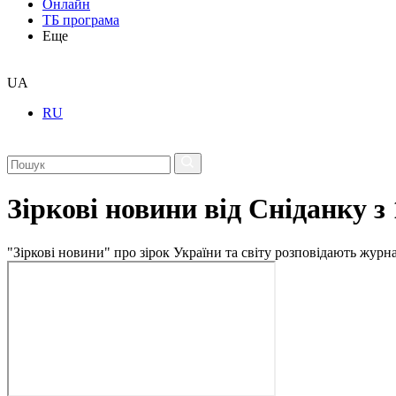
Онлайн
ТБ програма
Еще
UA
RU
Зіркові новини від Сніданку з
"Зіркові новини" про зірок України та світу розповідають журн