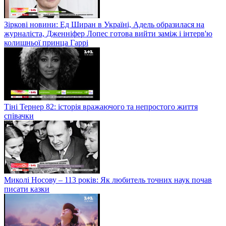
Зіркові новини: Ед Ширан в Україні, Адель образилася на
журналіста, Дженніфер Лопес готова вийти заміж і інтерв'ю
колишньої принца Гаррі
Тіні Тернер 82: історія вражаючого та непростого життя
співачки
Миколі Носову – 113 років: Як любитель точних наук почав
писати казки