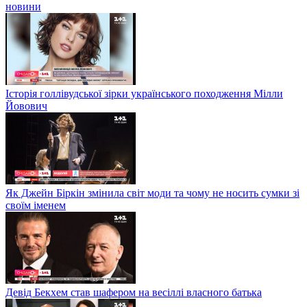
новини
Історія голлівудської зірки українського походження Мілли
Йовович
Як Джейн Біркін змінила світ моди та чому не носить сумки зі
своїм іменем
Девід Бекхем став шафером на весіллі власного батька