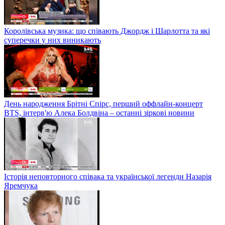
Королівська музика: що співають Джордж і Шарлотта та які
суперечки у них виникають
День народження Брітні Спірс, перший оффлайн-концерт
BTS, інтерв'ю Алека Болдвіна – останні зіркові новини
Історія неповторного співака та української легенди Назарія
Яремчука