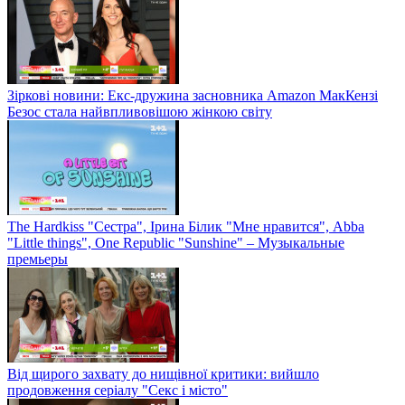
Зіркові новини: Екс-дружина засновника Amazon МакКензі
Безос стала найвпливовішою жінкою світу
The Hardkiss "Сестра", Ірина Білик "Мне нравится", Abba
"Little things", One Republic "Sunshine" – Музыкальные
премьеры
Від щирого захвату до нищівної критики: вийшло
продовження серіалу "Секс і місто"