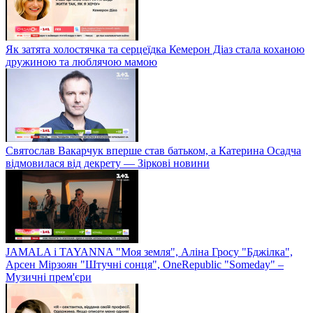
Як затята холостячка та серцеїдка Кемерон Діаз стала коханою
дружиною та люблячою мамою
Святослав Вакарчук вперше став батьком, а Катерина Осадча
відмовилася від декрету — Зіркові новини
JAMALA і TAYANNA "Моя земля", Аліна Гросу "Бджілка",
Арсен Мірзоян "Штучні сонця", OneRepublic "Someday" –
Музичні прем'єри