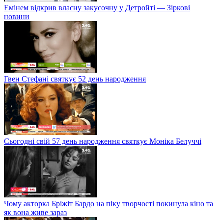
Емінем відкрив власну закусочну у Детройті — Зіркові
новини
Гвен Стефані святкує 52 день народження
Сьогодні свій 57 день народження святкує Моніка Белуччі
Чому акторка Бріжіт Бардо на піку творчості покинула кіно та
як вона живе зараз