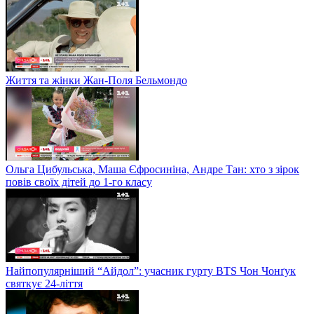
Життя та жінки Жан-Поля Бельмондо
Ольга Цибульська, Маша Єфросиніна, Андре Тан: хто з зірок
повів своїх дітей до 1-го класу
Найпопулярніший “Айдол”: учасник гурту BTS Чон Чонґук
святкує 24-ліття