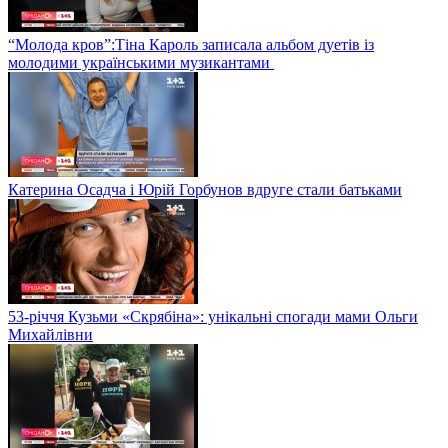
“Молода кров”:Тіна Кароль записала альбом дуетів із
молодими українськими музикантами
Катерина Осадча і Юрій Горбунов вдруге стали батьками
53-річчя Кузьми «Скрябіна»: унікальні спогади мами Ольги
Михайлівни