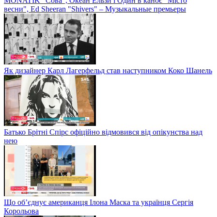
MONATIK "Сова", Океан Ельзи і Один в каноє "Місто
весни", Ed Sheeran "Shivers" – Музыкальные премьеры
Як дизайнер Карл Лагерфельд став наступником Коко Шанель
Батько Брітні Спірс офіційно відмовився від опікунства над
нею
Що об’єднує американця Ілона Маска та українця Сергія
Корольова