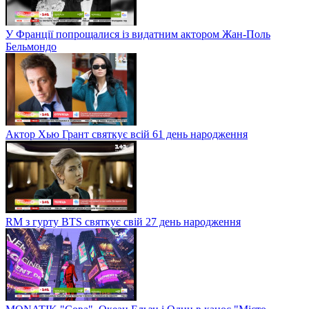
У Франції попрощалися із видатним актором Жан-Поль
Бельмондо
Актор Хью Грант святкує всій 61 день народження
RM з гурту BTS святкує свій 27 день народження