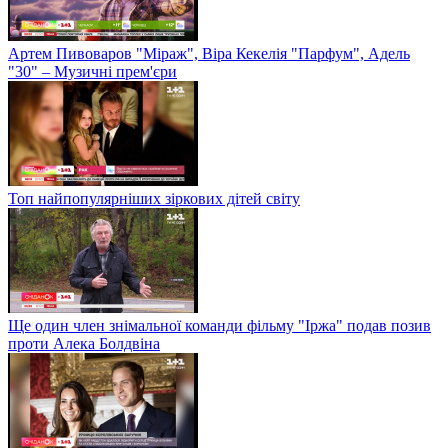
Артем Пивоваров "Міраж", Віра Кекелія "Парфум", Адель
"30" – Музичні прем'єри
Топ найпопулярніших зіркових дітей світу
Ще один член знімальної команди фільму "Іржа" подав позив
проти Алека Болдвіна