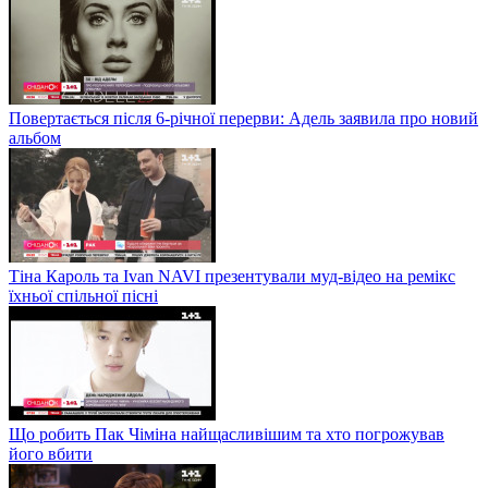
Повертається після 6-річної перерви: Адель заявила про новий
альбом
Тіна Кароль та Ivan NAVI презентували муд-відео на ремікс
їхньої спільної пісні
Що робить Пак Чіміна найщасливішим та хто погрожував
його вбити