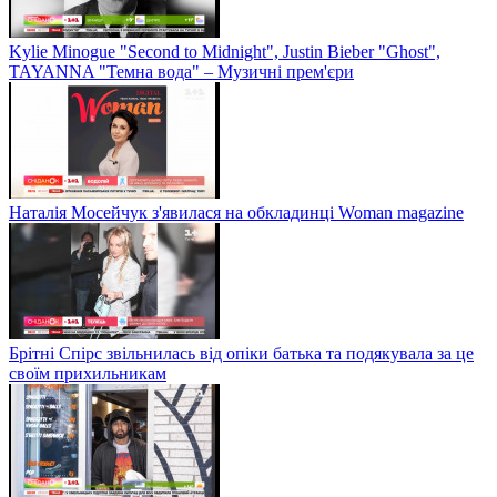
Kylie Minogue "Second to Midnight", Justin Bieber "Ghost",
TAYANNA "Темна вода" – Музичні прем'єри
Наталія Мосейчук з'явилася на обкладинці Woman magazine
Брітні Спірс звільнилась від опіки батька та подякувала за це
своїм прихильникам