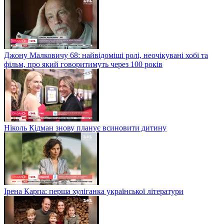
Джону Малковичу 68: найвідоміші ролі, неочікувані хобі та
фільм, про який говоритимуть через 100 років
Ніколь Кідман знову планує всиновити дитину
Ірена Карпа: перша хуліганка української літератури