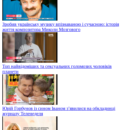
Зробив українську музику впізнаваною і сучасною: історія
життя композитора Миколи Мозгового
Топ найвідоміших та сексуальних голомозих чоловіків
планети
Юрій Горбунов із сином Іваном з’явилися на обкладинці
журналу Теленеделя