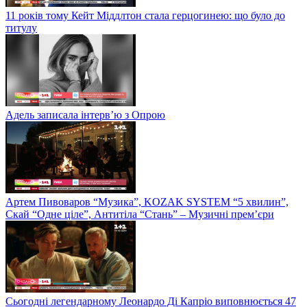
11 років тому Кейт Міддлтон стала герцогинею: що було до
титулу
Адель записала інтерв’ю з Опрою
Артем Пивоваров “Музика”, KOZAK SYSTEM “5 хвилин”,
Скай “Одне ціле”, Антитіла “Стань” – Музичні прем’єри
Сьогодні легендарному Леонардо Ді Капріо виповнюється 47