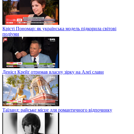
Крісті Пономар: як українська модель підкорила світові
подіуми
Денієл Крейґ отримав власну зірку на Алеї слави
Таїланд: райське місце для романтичного відпочинку