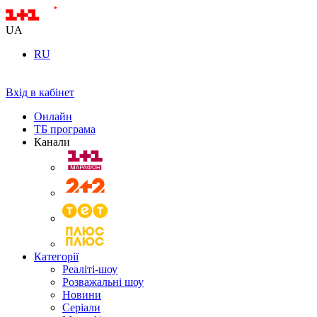
UA
RU
Вхід в кабінет
Онлайн
ТБ програма
Канали
Категорії
Реаліті-шоу
Розважальні шоу
Новини
Серіали