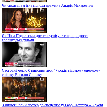
Чи справді вагітна молода дружина Андрія Макаревича
Як Ніна Подольська досягла успіху і тепер продюсує
голлівудські фільми
Сьогодні могло б виповнитися 47 років відомому оперному
співаку Василю Сліпаку
З'явився новий постер до спецепізоду Гаррі Поттера – Зіркові