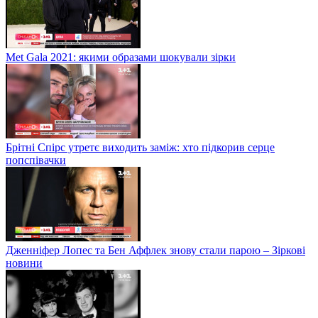
Met Gala 2021: якими образами шокували зірки
Брітні Спірс утретє виходить заміж: хто підкорив серце
попспівачки
Дженніфер Лопес та Бен Аффлек знову стали парою – Зіркові
новини