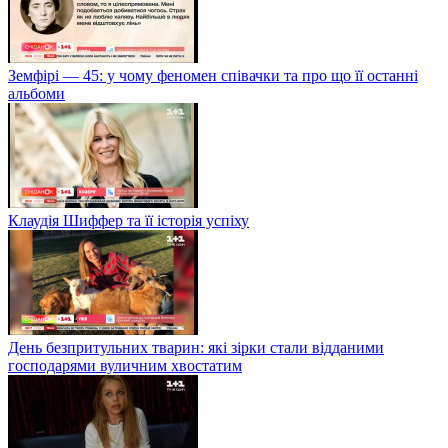
Земфірі — 45: у чому феномен співачки та про що її останні
альбоми
Клаудія Шиффер та її історія успіху
День безпритульних тварин: які зірки стали відданими
господарями вуличним хвостатим