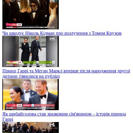
Чи шкодує Ніколь Кідман про розлучення з Томом Крузом
Принц Гаррі та Меган Маркл вперше після народження другої
дитини з'явилися на публіці
Як шибайголова став зразковим сім'янином – історія принца
Гаррі