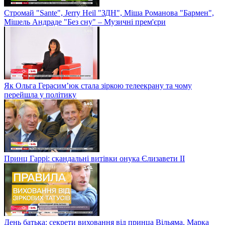
Стромай "Sante", Jerry Heil "ЗДН", Міша Романова "Бармен",
Мішель Андраде "Без сну" – Музичні прем'єри
Як Ольга Герасим’юк стала зіркою телеекрану та чому
перейшла у політику
Принц Гаррі: скандальні витівки онука Єлизавети II
День батька: секрети виховання від принца Вільяма, Марка