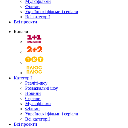
Мультфільми
Фільми
Українські фільми і серіали
Всі категорії
Всі проєкти
Канали
Категорії
Реаліті-шоу
Розважальні шоу
Новини
Серіали
Мультфільми
Фільми
Українські фільми і серіали
Всі категорії
Всі проєкти