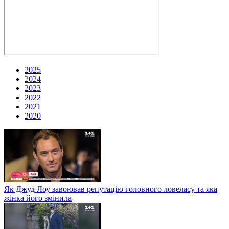
2025
2024
2023
2022
2021
2020
Як Джуд Лоу завоював репутацію головного ловеласу та яка
жінка його змінила