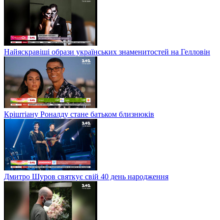
Найяскравіші образи українських знаменитостей на Гелловін
Кріштіану Роналду стане батьком близнюків
Дмитро Шуров святкує свій 40 день народження