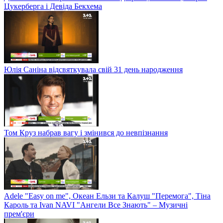
Цукерберга і Девіда Бекхема
Юлія Саніна відсвяткувала свій 31 день народження
Том Круз набрав вагу і змінився до невпізнання
Adele "Easy on me", Океан Ельзи та Калуш "Перемога", Тіна
Кароль та Ivan NAVI "Ангели Все Знають" – Музичні
прем'єри