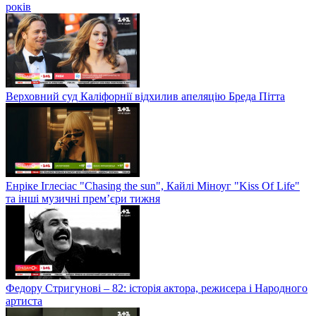
років
Верховний суд Каліфорнії відхилив апеляцію Бреда Пітта
Енріке Іглесіас "Chasing the sun", Кайлі Міноуг "Kiss Of Life"
та інші музичні прем’єри тижня
Федору Стригунові – 82: історія актора, режисера і Народного
артиста