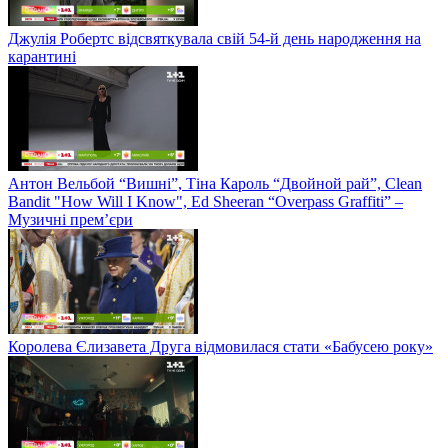
Джулія Робертс відсвяткувала свій 54-й день народження на
карантині
Антон Вельбой “Вишні”, Тіна Кароль “Двойной рай”, Clean
Bandit "How Will I Know", Ed Sheeran “Overpass Graffiti” –
Музичні прем’єри
Королева Єлизавета Друга відмовилася стати «Бабусею року»