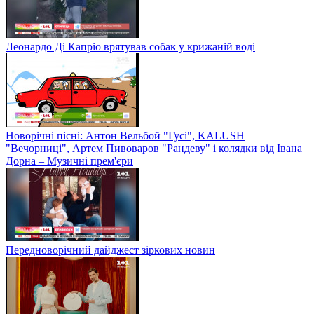
Леонардо Ді Капріо врятував собак у крижаній воді
Новорічні пісні: Антон Вельбой "Гусі", KALUSH
"Вечорниці", Артем Пивоваров "Рандеву" і колядки від Івана
Дорна – Музичні прем'єри
Передноворічний дайджест зіркових новин