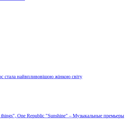
ос стала найвпливовішою жінкою світу
e things", One Republic "Sunshine" – Музыкальные премьеры