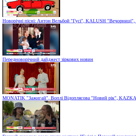
Новорічні пісні: Антон Вельбой "Гусі", KALUSH "Вечорниці", 
Передноворічний дайджест зіркових новин
MONATIK "Зажигай", Воплі Відоплясова "Новий рік", KAZKA 