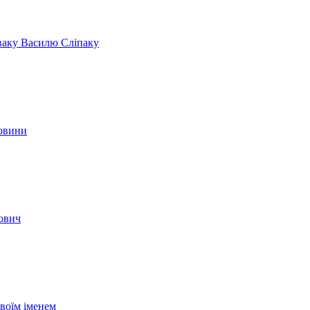
іваку Василю Сліпаку
новини
вович
своїм іменем