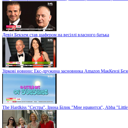
Девід Бекхем став шафером на весіллі власного батька
Зіркові новини: Екс-дружина засновника Amazon МакКензі Без
The Hardkiss "Сестра", Ірина Білик "Мне нравится", Abba "Littl