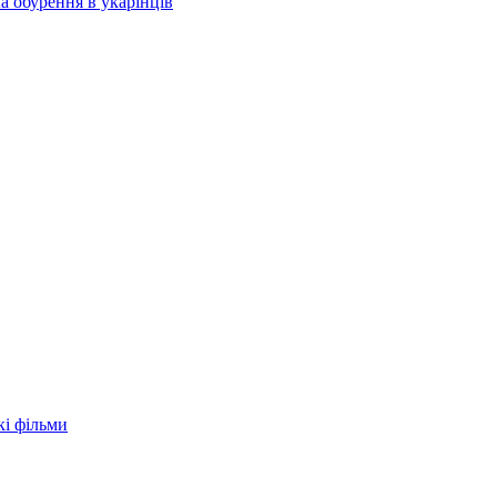
а обурення в укарїнців
кі фільми