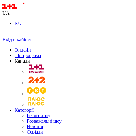
UA
RU
Вхід в кабінет
Онлайн
ТБ програма
Канали
Категорії
Реаліті-шоу
Розважальні шоу
Новини
Серіали