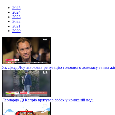
2025
2024
2023
2022
2021
2020
Як Джуд Лоу завоював репутацію головного ловеласу та яка жі
Леонардо Ді Капріо врятував собак у крижаній воді