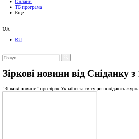
Онлайн
ТБ програма
Еще
UA
RU
Зіркові новини від Сніданку з
"Зіркові новини" про зірок України та світу розповідають журн