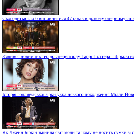
Сьогодні могло б виповнитися 47 років відомому оперному сп
З'явився новий постер до спецепізоду Гаррі Поттера – Зіркові 
Історія голлівудської зірки українського походження Мілли Йо
Як Джейн Біркін змінила світ моди та чому не носить сумки зі 