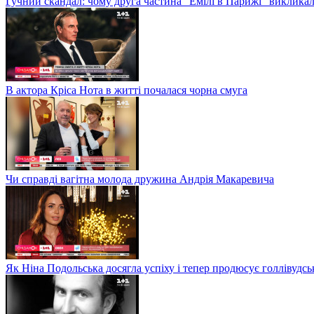
Гучний скандал: чому друга частина "Емілі в Парижі" викликал
В актора Кріса Нота в житті почалася чорна смуга
Чи справді вагітна молода дружина Андрія Макаревича
Як Ніна Подольська досягла успіху і тепер продюсує голлівудсь