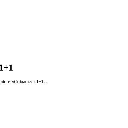
 1+1
алісти «Сніданку з 1+1».