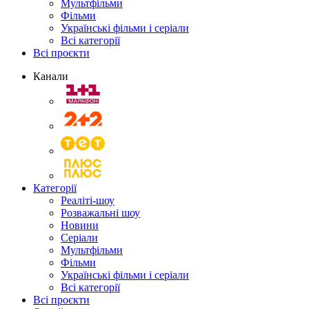
Мультфільми
Фільми
Українські фільми і серіали
Всі категорії
Всі проєкти
Канали
Категорії
Реаліті-шоу
Розважальні шоу
Новини
Серіали
Мультфільми
Фільми
Українські фільми і серіали
Всі категорії
Всі проєкти