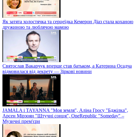
Як затята холостячка та серцеїдка Кемерон Діаз стала коханою
дружиною та люблячою мамою
Святослав Вакарчук вперше став батьком, а Катерина Осадча
відмовилася від декрету — Зіркові новини
JAMALA і TAYANNA "Моя земля", Аліна Гросу "Бджілка",
Арсен Мірзоян "Штучні сонця", OneRepublic "Someday" –
Музичні прем'єри