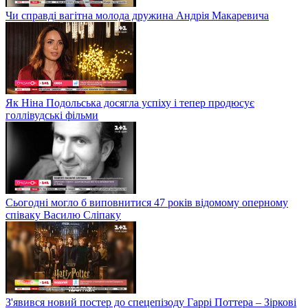
Чи справді вагітна молода дружина Андрія Макаревича
Як Ніна Подольська досягла успіху і тепер продюсує
голлівудські фільми
Сьогодні могло б виповнитися 47 років відомому оперному
співаку Василю Сліпаку
З'явився новий постер до спецепізоду Гаррі Поттера – Зіркові