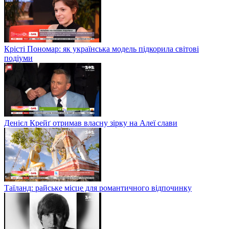
Крісті Пономар: як українська модель підкорила світові
подіуми
Денієл Крейґ отримав власну зірку на Алеї слави
Таїланд: райське місце для романтичного відпочинку