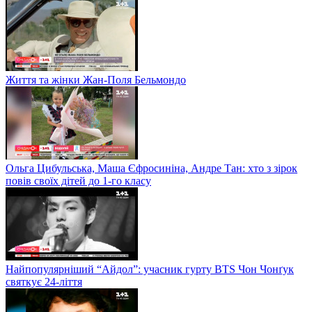
Життя та жінки Жан-Поля Бельмондо
Ольга Цибульська, Маша Єфросиніна, Андре Тан: хто з зірок
повів своїх дітей до 1-го класу
Найпопулярніший “Айдол”: учасник гурту BTS Чон Чонґук
святкує 24-ліття