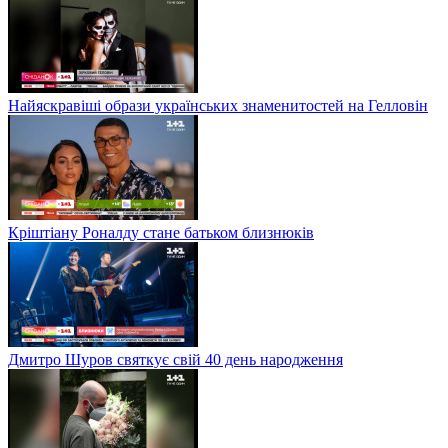
Найяскравіші образи українських знаменитостей на Гелловін
Кріштіану Роналду стане батьком близнюків
Дмитро Шуров святкує свій 40 день народження