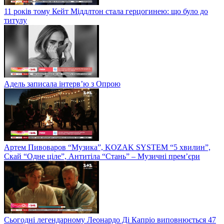
11 років тому Кейт Міддлтон стала герцогинею: що було до
титулу
Адель записала інтерв’ю з Опрою
Артем Пивоваров “Музика”, KOZAK SYSTEM “5 хвилин”,
Скай “Одне ціле”, Антитіла “Стань” – Музичні прем’єри
Сьогодні легендарному Леонардо Ді Капріо виповнюється 47