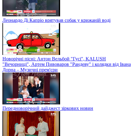
Леонардо Ді Капріо врятував собак у крижаній воді
Новорічні пісні: Антон Вельбой "Гусі", KALUSH
"Вечорниці", Артем Пивоваров "Рандеву" і колядки від Івана
Дорна – Музичні прем'єри
Передноворічний дайджест зіркових новин