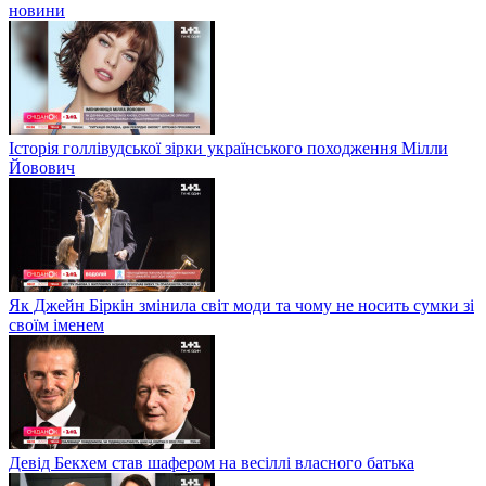
новини
Історія голлівудської зірки українського походження Мілли
Йовович
Як Джейн Біркін змінила світ моди та чому не носить сумки зі
своїм іменем
Девід Бекхем став шафером на весіллі власного батька