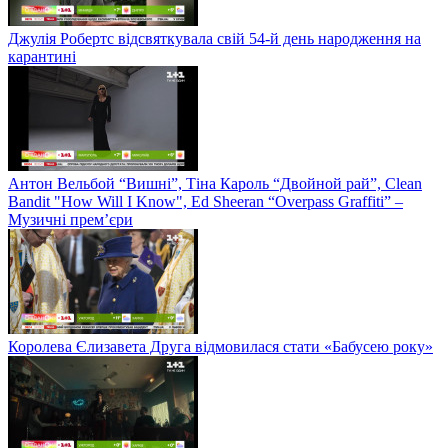
Джулія Робертс відсвяткувала свій 54-й день народження на
карантині
Антон Вельбой “Вишні”, Тіна Кароль “Двойной рай”, Clean
Bandit "How Will I Know", Ed Sheeran “Overpass Graffiti” –
Музичні прем’єри
Королева Єлизавета Друга відмовилася стати «Бабусею року»