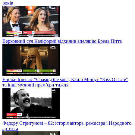
років
Верховний суд Каліфорнії відхилив апеляцію Бреда Пітта
Енріке Іглесіас "Chasing the sun", Кайлі Міноуг "Kiss Of Life"
та інші музичні прем’єри тижня
Федору Стригунові – 82: історія актора, режисера і Народного
артиста