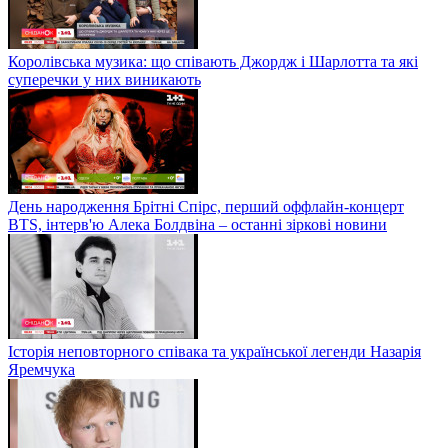
Королівська музика: що співають Джордж і Шарлотта та які
суперечки у них виникають
День народження Брітні Спірс, перший оффлайн-концерт
BTS, інтерв'ю Алека Болдвіна – останні зіркові новини
Історія неповторного співака та української легенди Назарія
Яремчука