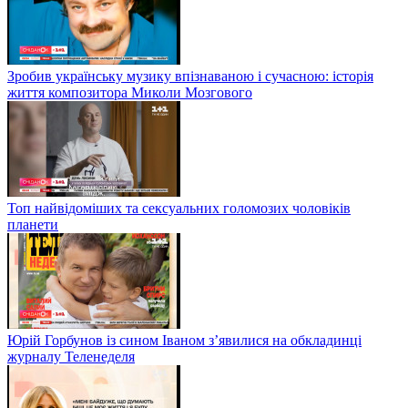
Зробив українську музику впізнаваною і сучасною: історія
життя композитора Миколи Мозгового
Топ найвідоміших та сексуальних голомозих чоловіків
планети
Юрій Горбунов із сином Іваном з’явилися на обкладинці
журналу Теленеделя