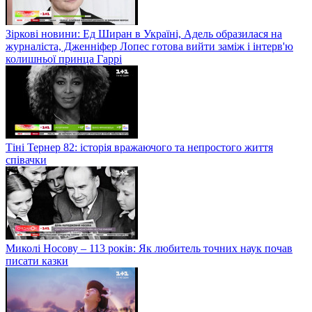
Зіркові новини: Ед Ширан в Україні, Адель образилася на
журналіста, Дженніфер Лопес готова вийти заміж і інтерв'ю
колишньої принца Гаррі
Тіні Тернер 82: історія вражаючого та непростого життя
співачки
Миколі Носову – 113 років: Як любитель точних наук почав
писати казки