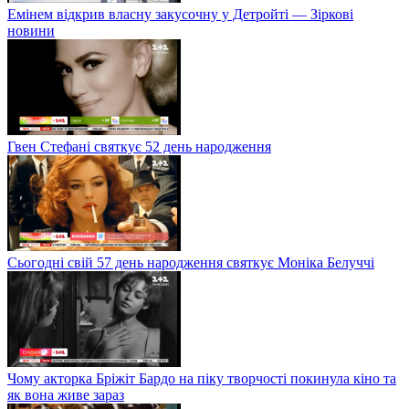
Емінем відкрив власну закусочну у Детройті — Зіркові
новини
Гвен Стефані святкує 52 день народження
Сьогодні свій 57 день народження святкує Моніка Белуччі
Чому акторка Бріжіт Бардо на піку творчості покинула кіно та
як вона живе зараз