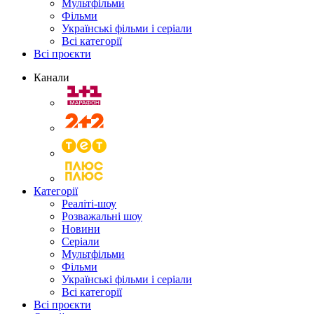
Мультфільми
Фільми
Українські фільми і серіали
Всі категорії
Всі проєкти
Канали
Категорії
Реаліті-шоу
Розважальні шоу
Новини
Серіали
Мультфільми
Фільми
Українські фільми і серіали
Всі категорії
Всі проєкти