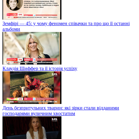
Земфірі — 45: у чому феномен співачки та про що її останні
альбоми
Клаудія Шиффер та її історія успіху
День безпритульних тварин: які зірки стали відданими
господарями вуличним хвостатим