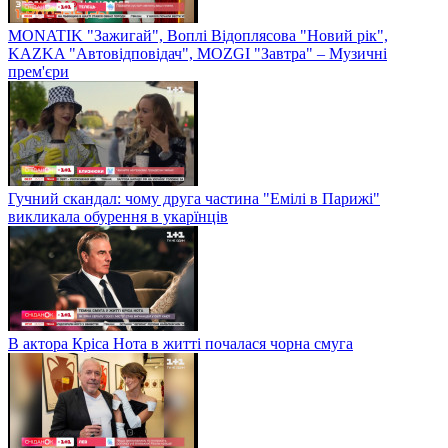
MONATIK "Зажигай", Воплі Відоплясова "Новий рік",
KAZKA "Автовідповідач", MOZGI "Завтра" – Музичні
прем'єри
Гучний скандал: чому друга частина "Емілі в Парижі"
викликала обурення в укарїнців
В актора Кріса Нота в житті почалася чорна смуга