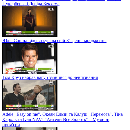
Цукерберга і Девіда Бекхема
Юлія Саніна відсвяткувала свій 31 день народження
Том Круз набрав вагу і змінився до невпізнання
Adele "Easy on me", Океан Ельзи та Калуш "Перемога", Тіна
Кароль та Ivan NAVI "Ангели Все Знають" – Музичні
прем'єри