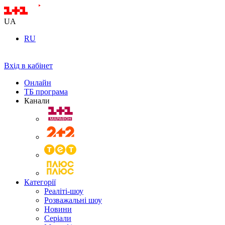
UA
RU
Вхід в кабінет
Онлайн
ТБ програма
Канали
Категорії
Реаліті-шоу
Розважальні шоу
Новини
Серіали