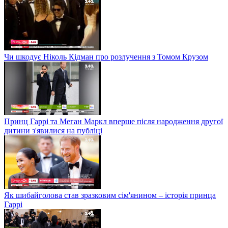
Чи шкодує Ніколь Кідман про розлучення з Томом Крузом
Принц Гаррі та Меган Маркл вперше після народження другої
дитини з'явилися на публіці
Як шибайголова став зразковим сім'янином – історія принца
Гаррі