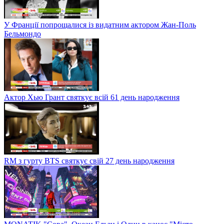
У Франції попрощалися із видатним актором Жан-Поль
Бельмондо
Актор Хью Грант святкує всій 61 день народження
RM з гурту BTS святкує свій 27 день народження