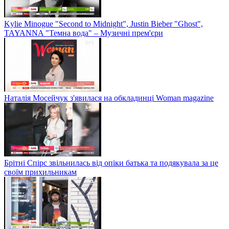
Kylie Minogue "Second to Midnight", Justin Bieber "Ghost",
TAYANNA "Темна вода" – Музичні прем'єри
Наталія Мосейчук з'явилася на обкладинці Woman magazine
Брітні Спірс звільнилась від опіки батька та подякувала за це
своїм прихильникам