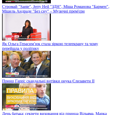
Стромай "Sante", Jerry Heil "ЗДН", Міша Романова "Бармен",
Мішель Андраде "Без сну" – Музичні прем'єри
Як Ольга Герасим’юк стала зіркою телеекрану та чому
перейшла у політику
Принц Гаррі: скандальні витівки онука Єлизавети II
День батька: секрети виховання від принца Вільяма, Марка