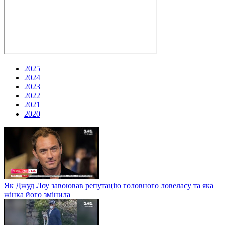
2025
2024
2023
2022
2021
2020
Як Джуд Лоу завоював репутацію головного ловеласу та яка
жінка його змінила