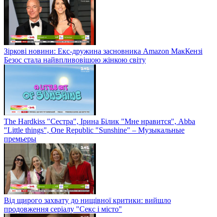
Зіркові новини: Екс-дружина засновника Amazon МакКензі
Безос стала найвпливовішою жінкою світу
The Hardkiss "Сестра", Ірина Білик "Мне нравится", Abba
"Little things", One Republic "Sunshine" – Музыкальные
премьеры
Від щирого захвату до нищівної критики: вийшло
продовження серіалу "Секс і місто"