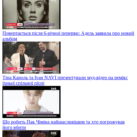
Повертається після 6-річної перерви: Адель заявила про новий
альбом
Тіна Кароль та Ivan NAVI презентували муд-відео на ремікс
їхньої спільної пісні
Що робить Пак Чіміна найщасливішим та хто погрожував
його вбити