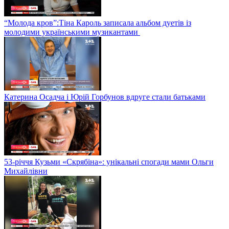
“Молода кров”:Тіна Кароль записала альбом дуетів із
молодими українськими музикантами
Катерина Осадча і Юрій Горбунов вдруге стали батьками
53-річчя Кузьми «Скрябіна»: унікальні спогади мами Ольги
Михайлівни