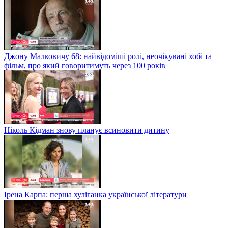
Джону Малковичу 68: найвідоміші ролі, неочікувані хобі та
фільм, про який говоритимуть через 100 років
Ніколь Кідман знову планує всиновити дитину
Ірена Карпа: перша хуліганка української літератури