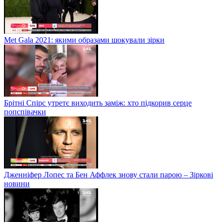
Met Gala 2021: якими образами шокували зірки
Брітні Спірс утретє виходить заміж: хто підкорив серце
попспівачки
Дженніфер Лопес та Бен Аффлек знову стали парою – Зіркові
новини