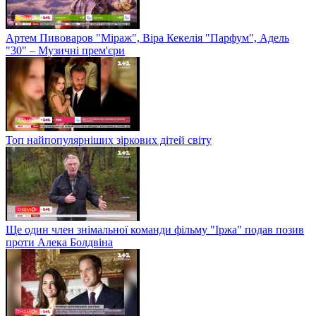
Артем Пивоваров "Міраж", Віра Кекелія "Парфум", Адель
"30" – Музичні прем'єри
Топ найпопулярніших зіркових дітей світу
Ще один член знімальної команди фільму "Іржа" подав позив
проти Алека Болдвіна