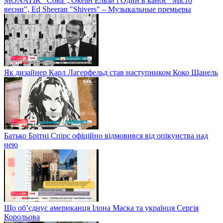
MONATIK "Сова", Океан Ельзи і Один в каноє "Місто
весни", Ed Sheeran "Shivers" – Музыкальные премьеры
Як дизайнер Карл Лагерфельд став наступником Коко Шанель
Батько Брітні Спірс офіційно відмовився від опікунства над
нею
Що об’єднує американця Ілона Маска та українця Сергія
Корольова