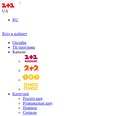
UA
RU
Вхід в кабінет
Онлайн
ТБ програма
Канали
Категорії
Реаліті-шоу
Розважальні шоу
Новини
Серіали