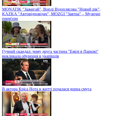
MONATIK "Зажигай", Воплі Відоплясова "Новий рік",
KAZKA "Автовідповідач", MOZGI "Завтра" – Музичні
прем'єри
Гучний скандал: чому друга частина "Емілі в Парижі"
викликала обурення в укарїнців
В актора Кріса Нота в житті почалася чорна смуга