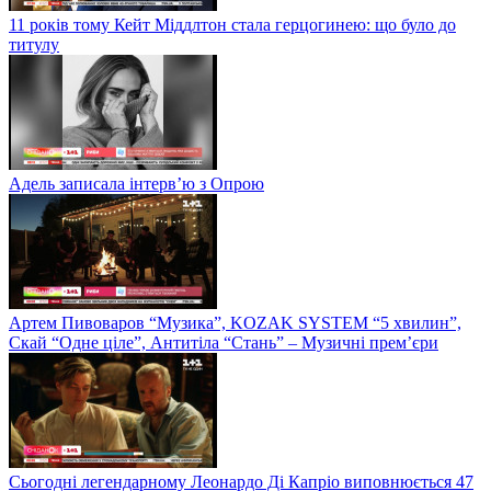
11 років тому Кейт Міддлтон стала герцогинею: що було до
титулу
Адель записала інтерв’ю з Опрою
Артем Пивоваров “Музика”, KOZAK SYSTEM “5 хвилин”,
Скай “Одне ціле”, Антитіла “Стань” – Музичні прем’єри
Сьогодні легендарному Леонардо Ді Капріо виповнюється 47