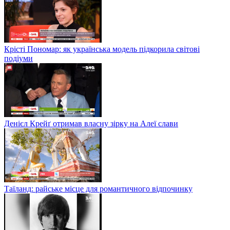
Крісті Пономар: як українська модель підкорила світові
подіуми
Денієл Крейґ отримав власну зірку на Алеї слави
Таїланд: райське місце для романтичного відпочинку