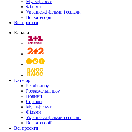
Мультфільми
Фільми
Українські фільми і серіали
Всі категорії
Всі проєкти
Канали
Категорії
Реаліті-шоу
Розважальні шоу
Новини
Серіали
Мультфільми
Фільми
Українські фільми і серіали
Всі категорії
Всі проєкти