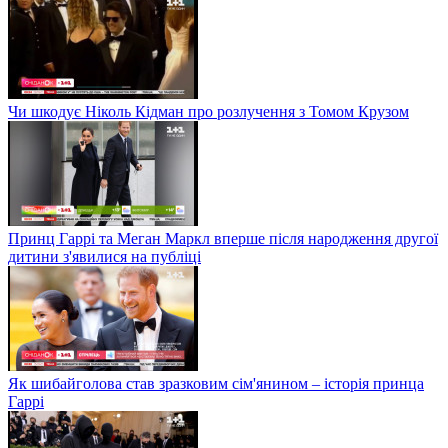
Чи шкодує Ніколь Кідман про розлучення з Томом Крузом
Принц Гаррі та Меган Маркл вперше після народження другої
дитини з'явилися на публіці
Як шибайголова став зразковим сім'янином – історія принца
Гаррі