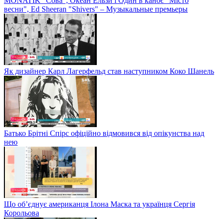
MONATIK "Сова", Океан Ельзи і Один в каноє "Місто
весни", Ed Sheeran "Shivers" – Музыкальные премьеры
Як дизайнер Карл Лагерфельд став наступником Коко Шанель
Батько Брітні Спірс офіційно відмовився від опікунства над
нею
Що об’єднує американця Ілона Маска та українця Сергія
Корольова