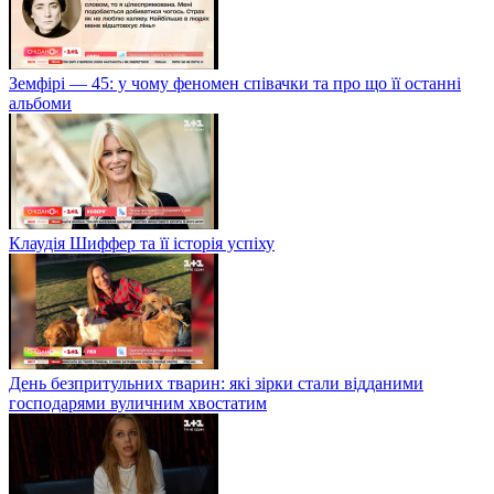
Земфірі — 45: у чому феномен співачки та про що її останні
альбоми
Клаудія Шиффер та її історія успіху
День безпритульних тварин: які зірки стали відданими
господарями вуличним хвостатим