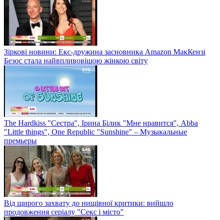
Зіркові новини: Екс-дружина засновника Amazon МакКензі
Безос стала найвпливовішою жінкою світу
The Hardkiss "Сестра", Ірина Білик "Мне нравится", Abba
"Little things", One Republic "Sunshine" – Музыкальные
премьеры
Від щирого захвату до нищівної критики: вийшло
продовження серіалу "Секс і місто"