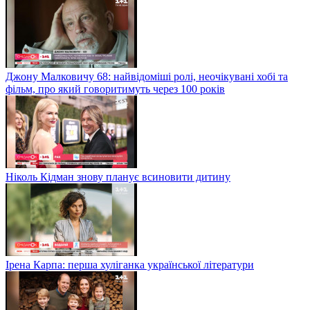
Джону Малковичу 68: найвідоміші ролі, неочікувані хобі та
фільм, про який говоритимуть через 100 років
Ніколь Кідман знову планує всиновити дитину
Ірена Карпа: перша хуліганка української літератури