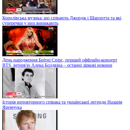
Королівська музика: що співають Джордж і Шарлотта та які
суперечки у них виникають
День народження Брітні Спірс, перший оффлайн-концерт
BTS, інтерв'ю Алека Болдвіна – останні зіркові новини
Історія неповторного співака та української легенди Назарія
Яремчука