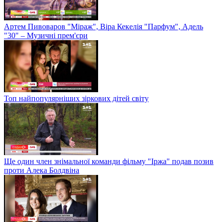
Артем Пивоваров "Міраж", Віра Кекелія "Парфум", Адель
"30" – Музичні прем'єри
Топ найпопулярніших зіркових дітей світу
Ще один член знімальної команди фільму "Іржа" подав позив
проти Алека Болдвіна