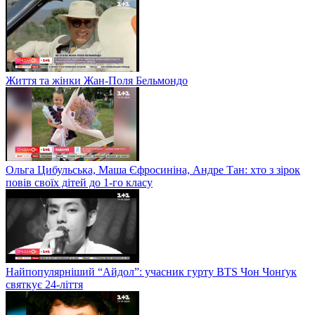
Життя та жінки Жан-Поля Бельмондо
Ольга Цибульська, Маша Єфросиніна, Андре Тан: хто з зірок
повів своїх дітей до 1-го класу
Найпопулярніший “Айдол”: учасник гурту BTS Чон Чонґук
святкує 24-ліття