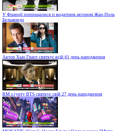
У Франції попрощалися із видатним актором Жан-Поль
Бельмондо
Актор Хью Грант святкує всій 61 день народження
RM з гурту BTS святкує свій 27 день народження