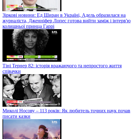
Зіркові новини: Ед Ширан в Україні, Адель образилася на
журналіста, Дженніфер Лопес готова вийти заміж і інтерв'ю
колишньої принца Гаррі
Тіні Тернер 82: історія вражаючого та непростого життя
співачки
Миколі Носову – 113 років: Як любитель точних наук почав
писати казки