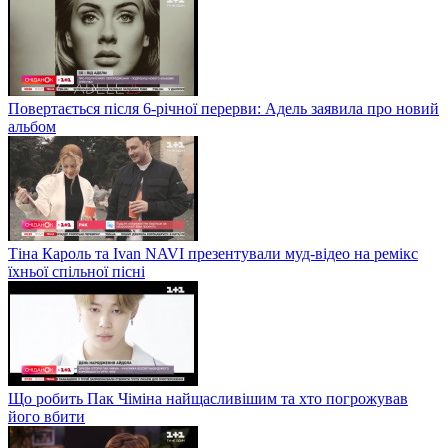
Повертається після 6-річної перерви: Адель заявила про новий
альбом
Тіна Кароль та Ivan NAVI презентували муд-відео на ремікс
їхньої спільної пісні
Що робить Пак Чіміна найщасливішим та хто погрожував
його вбити