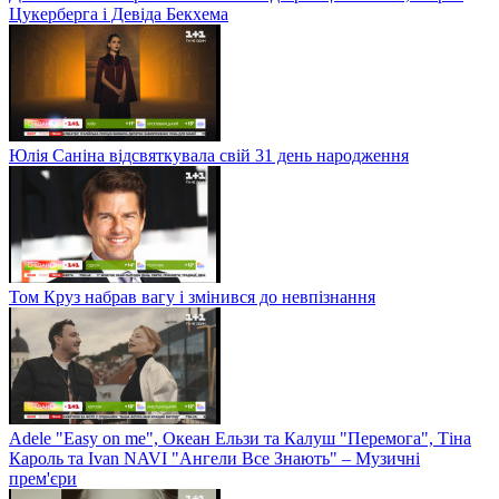
Цукерберга і Девіда Бекхема
Юлія Саніна відсвяткувала свій 31 день народження
Том Круз набрав вагу і змінився до невпізнання
Adele "Easy on me", Океан Ельзи та Калуш "Перемога", Тіна
Кароль та Ivan NAVI "Ангели Все Знають" – Музичні
прем'єри