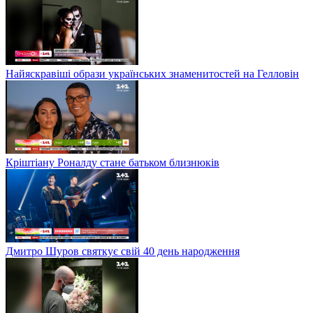
Найяскравіші образи українських знаменитостей на Гелловін
Кріштіану Роналду стане батьком близнюків
Дмитро Шуров святкує свій 40 день народження