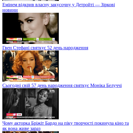
Емінем відкрив власну закусочну у Детройті — Зіркові
новини
Гвен Стефані святкує 52 день народження
Сьогодні свій 57 день народження святкує Моніка Белуччі
Чому акторка Бріжіт Бардо на піку творчості покинула кіно та
як вона живе зараз