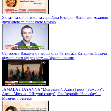
Як затята холостячка та серцеїдка Кемерон Діаз стала коханою
дружиною та люблячою мамою
Святослав Вакарчук вперше став батьком, а Катерина Осадча
відмовилася від декрету — Зіркові новини
JAMALA і TAYANNA "Моя земля", Аліна Гросу "Бджілка",
Арсен Мірзоян "Штучні сонця", OneRepublic "Someday" –
Музичні прем'єри