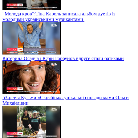
“Молода кров”:Тіна Кароль записала альбом дуетів із
молодими українськими музикантами
Катерина Осадча і Юрій Горбунов вдруге стали батьками
53-річчя Кузьми «Скрябіна»: унікальні спогади мами Ольги
Михайлівни