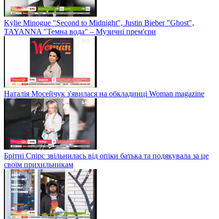
Kylie Minogue "Second to Midnight", Justin Bieber "Ghost",
TAYANNA "Темна вода" – Музичні прем'єри
Наталія Мосейчук з'явилася на обкладинці Woman magazine
Брітні Спірс звільнилась від опіки батька та подякувала за це
своїм прихильникам