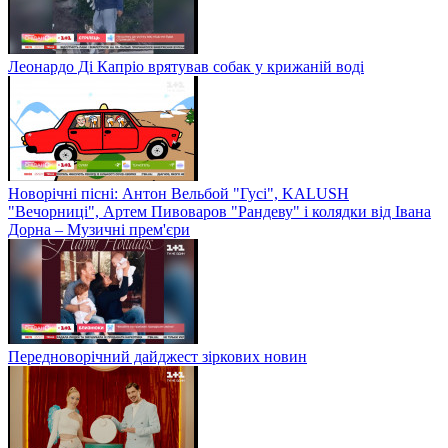
Леонардо Ді Капріо врятував собак у крижаній воді
Новорічні пісні: Антон Вельбой "Гусі", KALUSH
"Вечорниці", Артем Пивоваров "Рандеву" і колядки від Івана
Дорна – Музичні прем'єри
Передноворічний дайджест зіркових новин