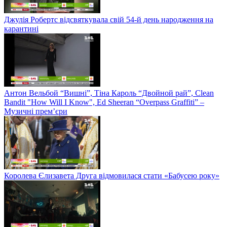
Джулія Робертс відсвяткувала свій 54-й день народження на
карантині
Антон Вельбой “Вишні”, Тіна Кароль “Двойной рай”, Clean
Bandit "How Will I Know", Ed Sheeran “Overpass Graffiti” –
Музичні прем’єри
Королева Єлизавета Друга відмовилася стати «Бабусею року»