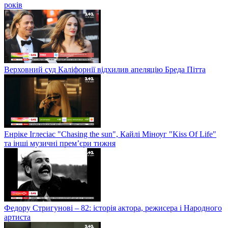
років
Верховний суд Каліфорнії відхилив апеляцію Бреда Пітта
Енріке Іглесіас "Chasing the sun", Кайлі Міноуг "Kiss Of Life"
та інші музичні прем’єри тижня
Федору Стригунові – 82: історія актора, режисера і Народного
артиста