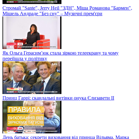
Стромай "Sante", Jerry Heil "ЗДН", Міша Романова "Бармен",
Мішель Андраде "Без сну" – Музичні прем'єри
Як Ольга Герасим’юк стала зіркою телеекрану та чому
перейшла у політику
Принц Гаррі: скандальні витівки онука Єлизавети II
День батька: секрети виховання від принца Вільяма, Марка