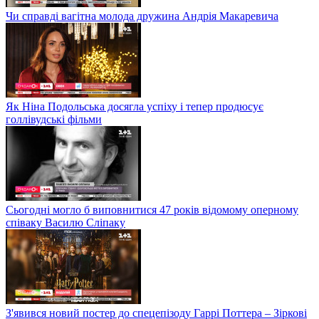
Чи справді вагітна молода дружина Андрія Макаревича
Як Ніна Подольська досягла успіху і тепер продюсує
голлівудські фільми
Сьогодні могло б виповнитися 47 років відомому оперному
співаку Василю Сліпаку
З'явився новий постер до спецепізоду Гаррі Поттера – Зіркові