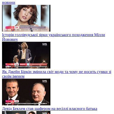
новини
Історія голлівудської зірки українського походження Мілли
Йовович
Як Джейн Біркін змінила світ моди та чому не носить сумки зі
своїм іменем
Девід Бекхем став шафером на весіллі власного батька