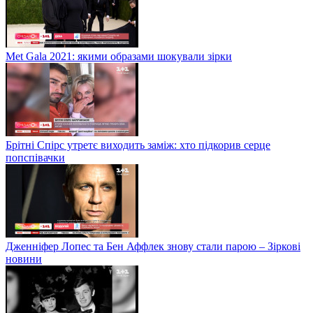
Met Gala 2021: якими образами шокували зірки
Брітні Спірс утретє виходить заміж: хто підкорив серце
попспівачки
Дженніфер Лопес та Бен Аффлек знову стали парою – Зіркові
новини