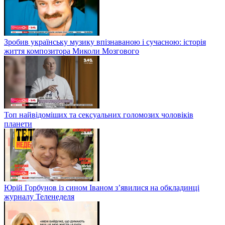
Зробив українську музику впізнаваною і сучасною: історія
життя композитора Миколи Мозгового
Топ найвідоміших та сексуальних голомозих чоловіків
планети
Юрій Горбунов із сином Іваном з’явилися на обкладинці
журналу Теленеделя