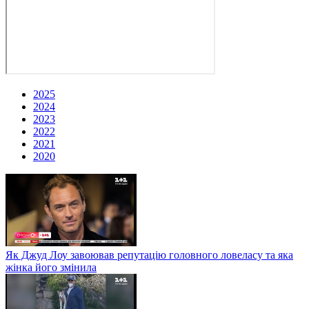
2025
2024
2023
2022
2021
2020
Як Джуд Лоу завоював репутацію головного ловеласу та яка
жінка його змінила