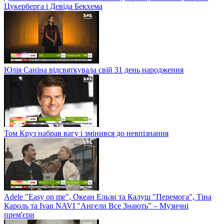
Цукерберга і Девіда Бекхема
Юлія Саніна відсвяткувала свій 31 день народження
Том Круз набрав вагу і змінився до невпізнання
Adele "Easy on me", Океан Ельзи та Калуш "Перемога", Тіна
Кароль та Ivan NAVI "Ангели Все Знають" – Музичні
прем'єри