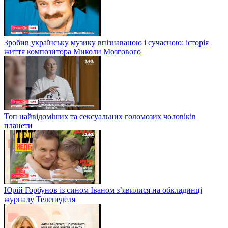
Зробив українську музику впізнаваною і сучасною: історія
життя композитора Миколи Мозгового
Топ найвідоміших та сексуальних голомозих чоловіків
планети
Юрій Горбунов із сином Іваном з’явилися на обкладинці
журналу Теленеделя