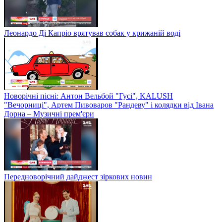
Леонардо Ді Капріо врятував собак у крижаній воді
Новорічні пісні: Антон Вельбой "Гусі", KALUSH
"Вечорниці", Артем Пивоваров "Рандеву" і колядки від Івана
Дорна – Музичні прем'єри
Передноворічний дайджест зіркових новин