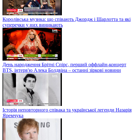
Королівська музика: що співають Джордж і Шарлотта та які
суперечки у них виникають
День народження Брітні Спірс, перший оффлайн-концерт
BTS, інтерв'ю Алека Болдвіна – останні зіркові новини
Історія неповторного співака та української легенди Назарія
Яремчука