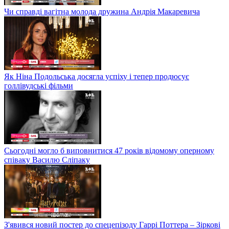
Чи справді вагітна молода дружина Андрія Макаревича
Як Ніна Подольська досягла успіху і тепер продюсує
голлівудські фільми
Сьогодні могло б виповнитися 47 років відомому оперному
співаку Василю Сліпаку
З'явився новий постер до спецепізоду Гаррі Поттера – Зіркові