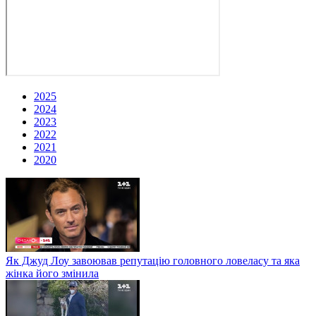
2025
2024
2023
2022
2021
2020
Як Джуд Лоу завоював репутацію головного ловеласу та яка
жінка його змінила