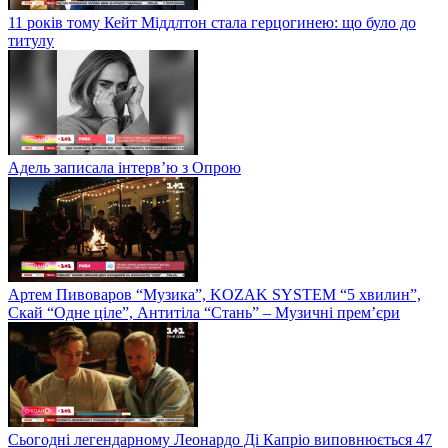
11 років тому Кейт Міддлтон стала герцогинею: що було до
титулу
Адель записала інтерв’ю з Опрою
Артем Пивоваров “Музика”, KOZAK SYSTEM “5 хвилин”,
Скай “Одне ціле”, Антитіла “Стань” – Музичні прем’єри
Сьогодні легендарному Леонардо Ді Капріо виповнюється 47