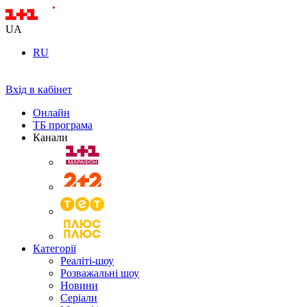
UA
RU
Вхід в кабінет
Онлайн
ТБ програма
Канали
Категорії
Реаліті-шоу
Розважальні шоу
Новини
Серіали