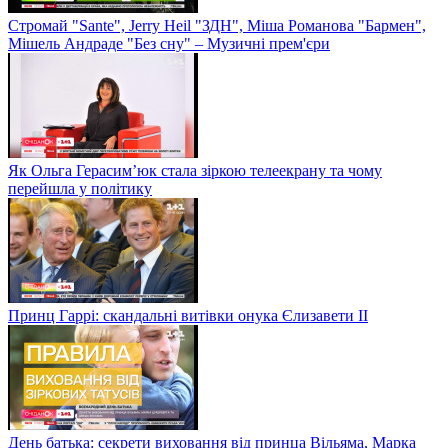
Стромай "Sante", Jerry Heil "ЗДН", Міша Романова "Бармен",
Мішель Андраде "Без сну" – Музичні прем'єри
Як Ольга Герасим’юк стала зіркою телеекрану та чому
перейшла у політику
Принц Гаррі: скандальні витівки онука Єлизавети II
День батька: секрети виховання від принца Вільяма, Марка