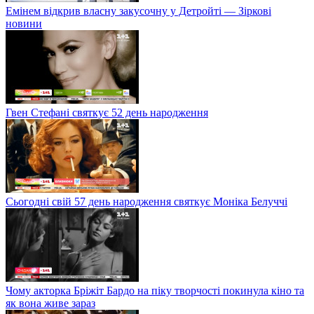
Емінем відкрив власну закусочну у Детройті — Зіркові
новини
Гвен Стефані святкує 52 день народження
Сьогодні свій 57 день народження святкує Моніка Белуччі
Чому акторка Бріжіт Бардо на піку творчості покинула кіно та
як вона живе зараз