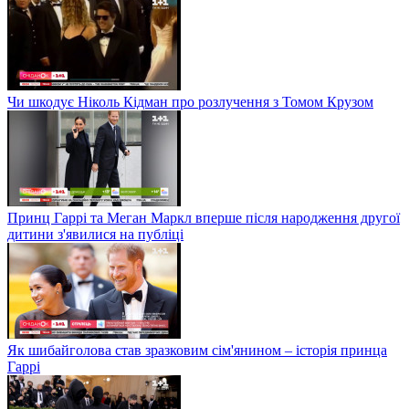
Чи шкодує Ніколь Кідман про розлучення з Томом Крузом
Принц Гаррі та Меган Маркл вперше після народження другої
дитини з'явилися на публіці
Як шибайголова став зразковим сім'янином – історія принца
Гаррі