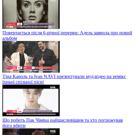
Повертається після 6-річної перерви: Адель заявила про новий
альбом
Тіна Кароль та Ivan NAVI презентували муд-відео на ремікс
їхньої спільної пісні
Що робить Пак Чіміна найщасливішим та хто погрожував
його вбити