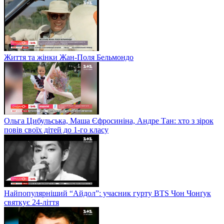
Життя та жінки Жан-Поля Бельмондо
Ольга Цибульська, Маша Єфросиніна, Андре Тан: хто з зірок
повів своїх дітей до 1-го класу
Найпопулярніший “Айдол”: учасник гурту BTS Чон Чонґук
святкує 24-ліття