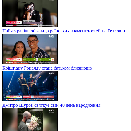
Найяскравіші образи українських знаменитостей на Гелловін
Кріштіану Роналду стане батьком близнюків
Дмитро Шуров святкує свій 40 день народження