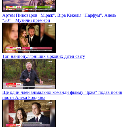
Артем Пивоваров "Міраж", Віра Кекелія "Парфум", Адель
"30" – Музичні прем'єри
Топ найпопулярніших зіркових дітей світу
Ще один член знімальної команди фільму "Іржа" подав позив
проти Алека Болдвіна