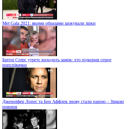
Met Gala 2021: якими образами шокували зірки
Брітні Спірс утретє виходить заміж: хто підкорив серце
попспівачки
Дженніфер Лопес та Бен Аффлек знову стали парою – Зіркові
новини