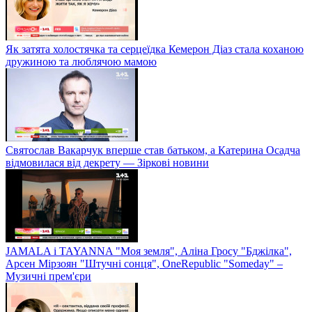
Як затята холостячка та серцеїдка Кемерон Діаз стала коханою
дружиною та люблячою мамою
Святослав Вакарчук вперше став батьком, а Катерина Осадча
відмовилася від декрету — Зіркові новини
JAMALA і TAYANNA "Моя земля", Аліна Гросу "Бджілка",
Арсен Мірзоян "Штучні сонця", OneRepublic "Someday" –
Музичні прем'єри