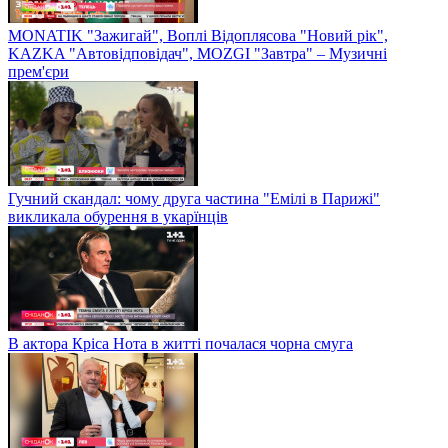
MONATIK "Зажигай", Воплі Відоплясова "Новий рік",
KAZKA "Автовідповідач", MOZGI "Завтра" – Музичні
прем'єри
Гучний скандал: чому друга частина "Емілі в Парижі"
викликала обурення в укарїнців
В актора Кріса Нота в житті почалася чорна смуга