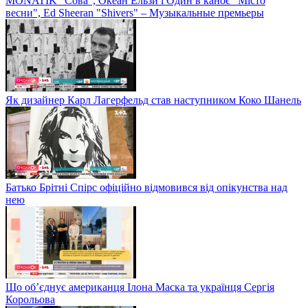
MONATIK "Сова", Океан Ельзи і Один в каноє "Місто
весни", Ed Sheeran "Shivers" – Музыкальные премьеры
Як дизайнер Карл Лагерфельд став наступником Коко Шанель
Батько Брітні Спірс офіційно відмовився від опікунства над
нею
Що об’єднує американця Ілона Маска та українця Сергія
Корольова