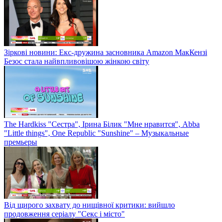
Зіркові новини: Екс-дружина засновника Amazon МакКензі
Безос стала найвпливовішою жінкою світу
The Hardkiss "Сестра", Ірина Білик "Мне нравится", Abba
"Little things", One Republic "Sunshine" – Музыкальные
премьеры
Від щирого захвату до нищівної критики: вийшло
продовження серіалу "Секс і місто"