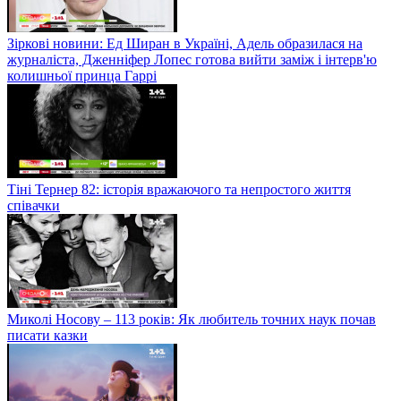
Зіркові новини: Ед Ширан в Україні, Адель образилася на
журналіста, Дженніфер Лопес готова вийти заміж і інтерв'ю
колишньої принца Гаррі
Тіні Тернер 82: історія вражаючого та непростого життя
співачки
Миколі Носову – 113 років: Як любитель точних наук почав
писати казки