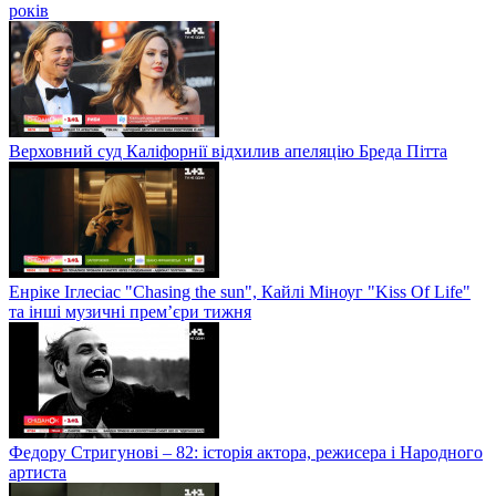
років
Верховний суд Каліфорнії відхилив апеляцію Бреда Пітта
Енріке Іглесіас "Chasing the sun", Кайлі Міноуг "Kiss Of Life"
та інші музичні прем’єри тижня
Федору Стригунові – 82: історія актора, режисера і Народного
артиста