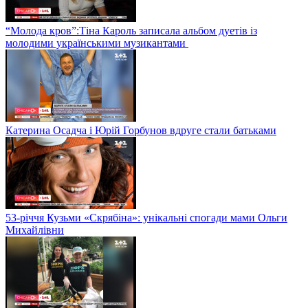
“Молода кров”:Тіна Кароль записала альбом дуетів із
молодими українськими музикантами
Катерина Осадча і Юрій Горбунов вдруге стали батьками
53-річчя Кузьми «Скрябіна»: унікальні спогади мами Ольги
Михайлівни