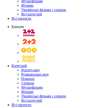
Мультфільми
Фільми
Українські фільми і серіали
Всі категорії
Всі проєкти
Канали
Категорії
Реаліті-шоу
Розважальні шоу
Новини
Серіали
Мультфільми
Фільми
Українські фільми і серіали
Всі категорії
Всі проєкти