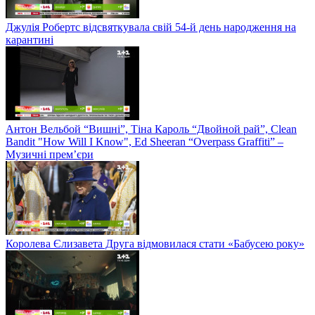
Джулія Робертс відсвяткувала свій 54-й день народження на
карантині
Антон Вельбой “Вишні”, Тіна Кароль “Двойной рай”, Clean
Bandit "How Will I Know", Ed Sheeran “Overpass Graffiti” –
Музичні прем’єри
Королева Єлизавета Друга відмовилася стати «Бабусею року»