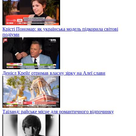
Крісті Пономар: як українська модель підкорила світові
подіуми
Денієл Крейґ отримав власну зірку на Алеї слави
Таїланд: райське місце для романтичного відпочинку