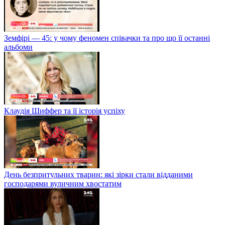
Земфірі — 45: у чому феномен співачки та про що її останні
альбоми
Клаудія Шиффер та її історія успіху
День безпритульних тварин: які зірки стали відданими
господарями вуличним хвостатим