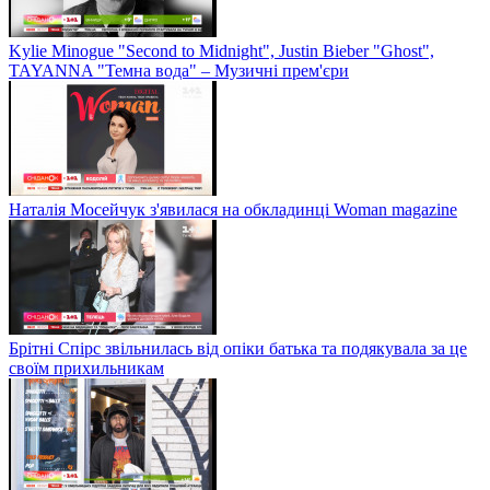
Kylie Minogue "Second to Midnight", Justin Bieber "Ghost",
TAYANNA "Темна вода" – Музичні прем'єри
Наталія Мосейчук з'явилася на обкладинці Woman magazine
Брітні Спірс звільнилась від опіки батька та подякувала за це
своїм прихильникам