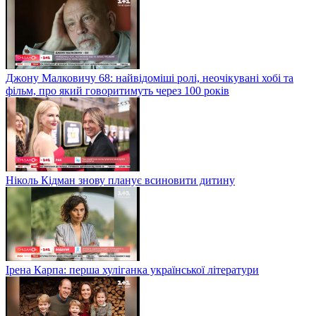
Джону Малковичу 68: найвідоміші ролі, неочікувані хобі та
фільм, про який говоритимуть через 100 років
Ніколь Кідман знову планує всиновити дитину
Ірена Карпа: перша хуліганка української літератури