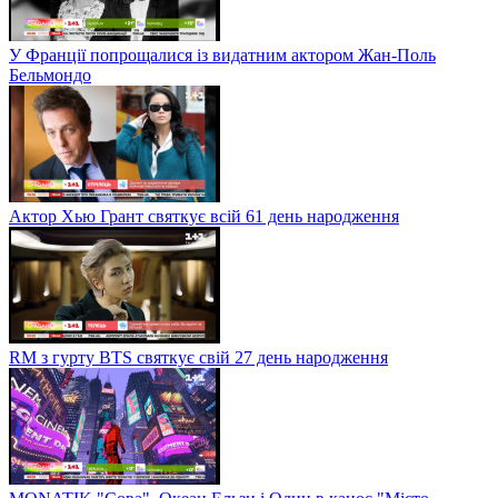
У Франції попрощалися із видатним актором Жан-Поль
Бельмондо
Актор Хью Грант святкує всій 61 день народження
RM з гурту BTS святкує свій 27 день народження