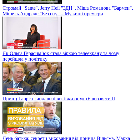
Стромай "Sante", Jerry Heil "ЗДН", Міша Романова "Бармен",
Мішель Андраде "Без сну" – Музичні прем'єри
Як Ольга Герасим’юк стала зіркою телеекрану та чому
перейшла у політику
Принц Гаррі: скандальні витівки онука Єлизавети II
День батька: секрети виховання від принца Вільяма, Марка