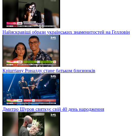
Найяскравіші образи українських знаменитостей на Гелловін
Кріштіану Роналду стане батьком близнюків
Дмитро Шуров святкує свій 40 день народження