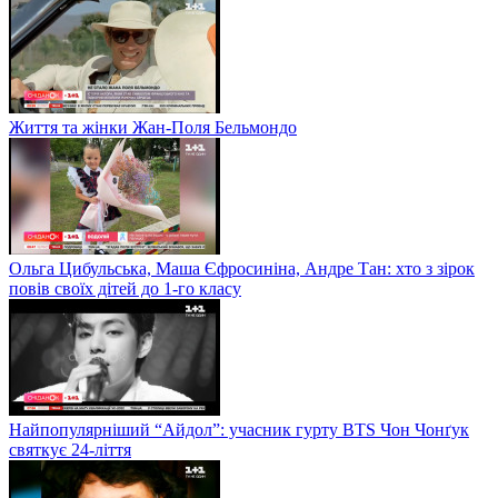
Життя та жінки Жан-Поля Бельмондо
Ольга Цибульська, Маша Єфросиніна, Андре Тан: хто з зірок
повів своїх дітей до 1-го класу
Найпопулярніший “Айдол”: учасник гурту BTS Чон Чонґук
святкує 24-ліття