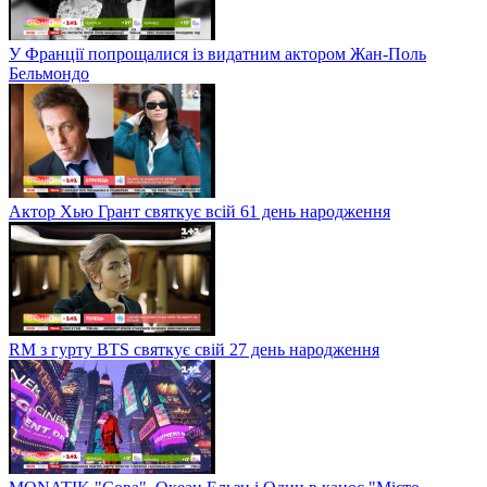
У Франції попрощалися із видатним актором Жан-Поль
Бельмондо
Актор Хью Грант святкує всій 61 день народження
RM з гурту BTS святкує свій 27 день народження