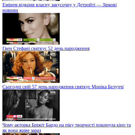
Емінем відкрив власну закусочну у Детройті — Зіркові
новини
Гвен Стефані святкує 52 день народження
Сьогодні свій 57 день народження святкує Моніка Белуччі
Чому акторка Бріжіт Бардо на піку творчості покинула кіно та
як вона живе зараз