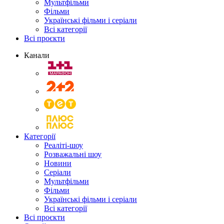
Мультфільми
Фільми
Українські фільми і серіали
Всі категорії
Всі проєкти
Канали
Категорії
Реаліті-шоу
Розважальні шоу
Новини
Серіали
Мультфільми
Фільми
Українські фільми і серіали
Всі категорії
Всі проєкти