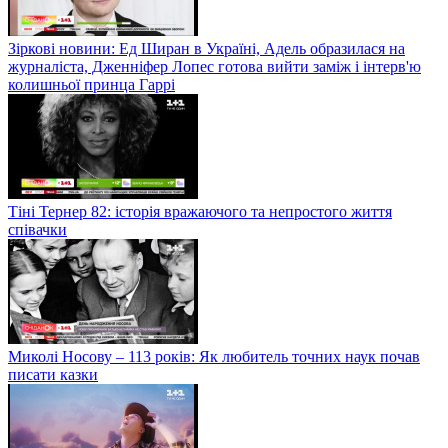
Зіркові новини: Ед Ширан в Україні, Адель образилася на
журналіста, Дженніфер Лопес готова вийти заміж і інтерв'ю
колишньої принца Гаррі
Тіні Тернер 82: історія вражаючого та непростого життя
співачки
Миколі Носову – 113 років: Як любитель точних наук почав
писати казки