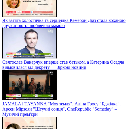
Як затята холостячка та серцеїдка Кемерон Діаз стала коханою
дружиною та люблячою мамою
Святослав Вакарчук вперше став батьком, а Катерина Осадча
відмовилася від декрету — Зіркові новини
JAMALA і TAYANNA "Моя земля", Аліна Гросу "Бджілка",
Арсен Мірзоян "Штучні сонця", OneRepublic "Someday" –
Музичні прем'єри