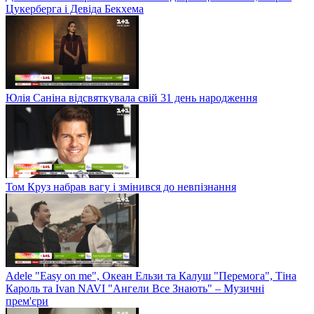
Цукерберга і Девіда Бекхема
Юлія Саніна відсвяткувала свій 31 день народження
Том Круз набрав вагу і змінився до невпізнання
Adele "Easy on me", Океан Ельзи та Калуш "Перемога", Тіна
Кароль та Ivan NAVI "Ангели Все Знають" – Музичні
прем'єри