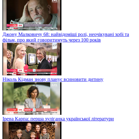
Джону Малковичу 68: найвідоміші ролі, неочікувані хобі та
фільм, про який говоритимуть через 100 років
Ніколь Кідман знову планує всиновити дитину
Ірена Карпа: перша хуліганка української літератури