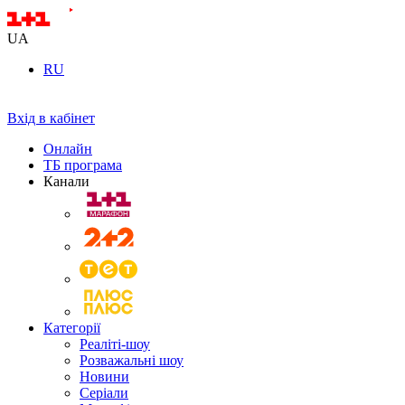
UA
RU
Вхід в кабінет
Онлайн
ТБ програма
Канали
Категорії
Реаліті-шоу
Розважальні шоу
Новини
Серіали