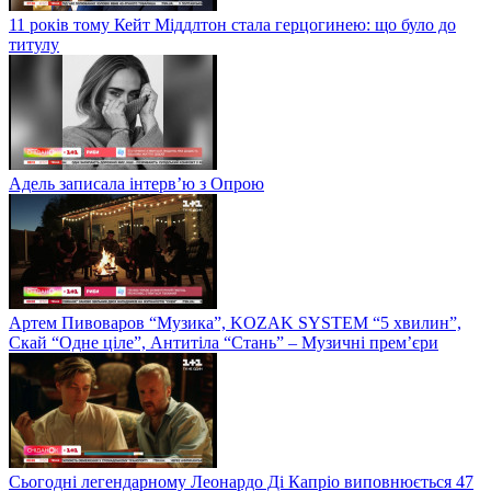
11 років тому Кейт Міддлтон стала герцогинею: що було до
титулу
Адель записала інтерв’ю з Опрою
Артем Пивоваров “Музика”, KOZAK SYSTEM “5 хвилин”,
Скай “Одне ціле”, Антитіла “Стань” – Музичні прем’єри
Сьогодні легендарному Леонардо Ді Капріо виповнюється 47