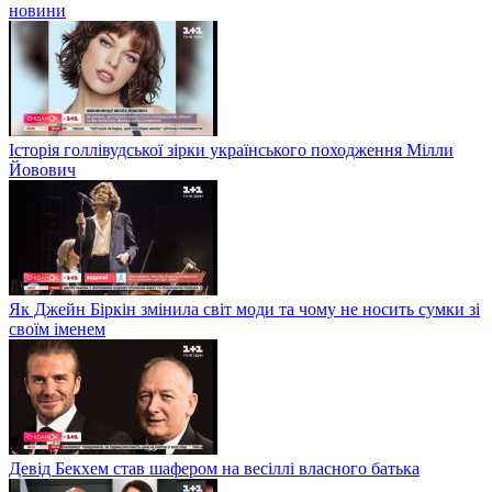
новини
Історія голлівудської зірки українського походження Мілли
Йовович
Як Джейн Біркін змінила світ моди та чому не носить сумки зі
своїм іменем
Девід Бекхем став шафером на весіллі власного батька