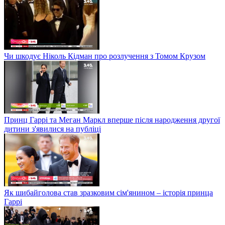
Чи шкодує Ніколь Кідман про розлучення з Томом Крузом
Принц Гаррі та Меган Маркл вперше після народження другої
дитини з'явилися на публіці
Як шибайголова став зразковим сім'янином – історія принца
Гаррі