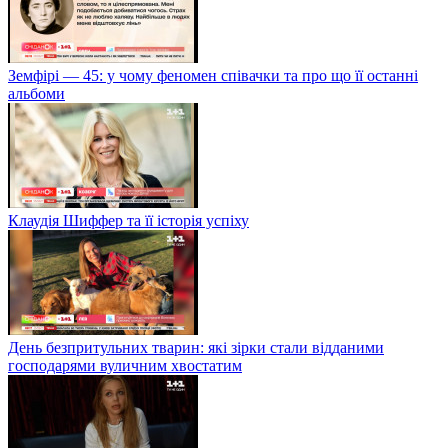
Земфірі — 45: у чому феномен співачки та про що її останні
альбоми
Клаудія Шиффер та її історія успіху
День безпритульних тварин: які зірки стали відданими
господарями вуличним хвостатим