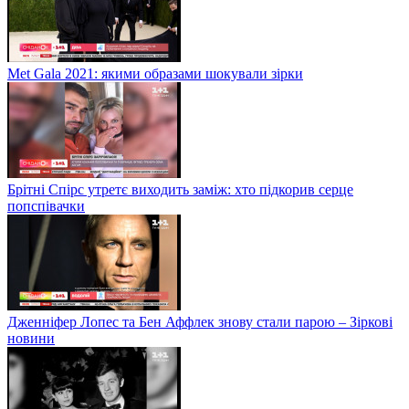
Met Gala 2021: якими образами шокували зірки
Брітні Спірс утретє виходить заміж: хто підкорив серце
попспівачки
Дженніфер Лопес та Бен Аффлек знову стали парою – Зіркові
новини