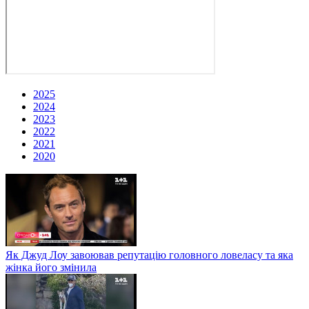
2025
2024
2023
2022
2021
2020
Як Джуд Лоу завоював репутацію головного ловеласу та яка
жінка його змінила