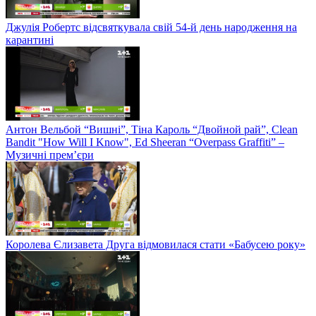
Джулія Робертс відсвяткувала свій 54-й день народження на
карантині
Антон Вельбой “Вишні”, Тіна Кароль “Двойной рай”, Clean
Bandit "How Will I Know", Ed Sheeran “Overpass Graffiti” –
Музичні прем’єри
Королева Єлизавета Друга відмовилася стати «Бабусею року»