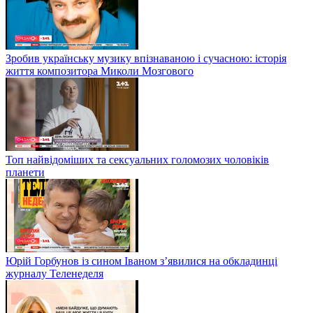
Зробив українську музику впізнаваною і сучасною: історія
життя композитора Миколи Мозгового
Топ найвідоміших та сексуальних голомозих чоловіків
планети
Юрій Горбунов із сином Іваном з’явилися на обкладинці
журналу Теленеделя