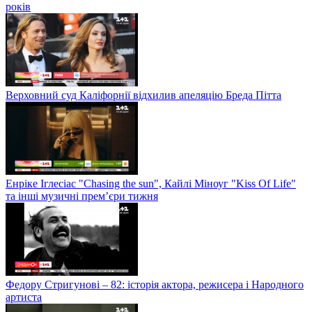
років
Верховний суд Каліфорнії відхилив апеляцію Бреда Пітта
Енріке Іглесіас "Chasing the sun", Кайлі Міноуг "Kiss Of Life"
та інші музичні прем’єри тижня
Федору Стригунові – 82: історія актора, режисера і Народного
артиста