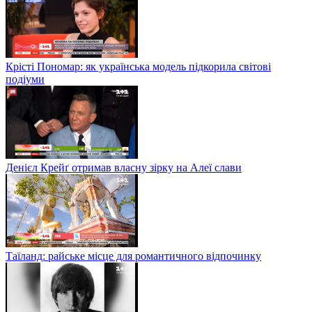
Крісті Пономар: як українська модель підкорила світові
подіуми
Денієл Крейґ отримав власну зірку на Алеї слави
Таїланд: райське місце для романтичного відпочинку