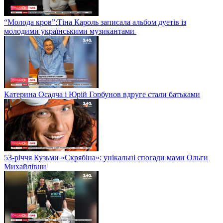
“Молода кров”:Тіна Кароль записала альбом дуетів із
молодими українськими музикантами
Катерина Осадча і Юрій Горбунов вдруге стали батьками
53-річчя Кузьми «Скрябіна»: унікальні спогади мами Ольги
Михайлівни