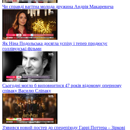
Чи справді вагітна молода дружина Андрія Макаревича
Як Ніна Подольська досягла успіху і тепер продюсує
голлівудські фільми
Сьогодні могло б виповнитися 47 років відомому оперному
співаку Василю Сліпаку
З'явився новий постер до спецепізоду Гаррі Поттера – Зіркові