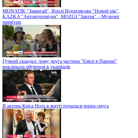
MONATIK "Зажигай", Воплі Відоплясова "Новий рік",
KAZKA "Автовідповідач", MOZGI "Завтра" – Музичні
прем'єри
Гучний скандал: чому друга частина "Емілі в Парижі"
викликала обурення в укарїнців
В актора Кріса Нота в житті почалася чорна смуга