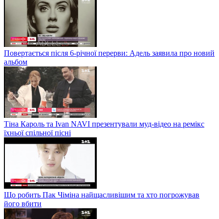
Повертається після 6-річної перерви: Адель заявила про новий
альбом
Тіна Кароль та Ivan NAVI презентували муд-відео на ремікс
їхньої спільної пісні
Що робить Пак Чіміна найщасливішим та хто погрожував
його вбити