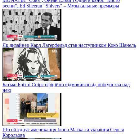
MONATIK "Сова", Океан Ельзи і Один в каноє "Місто
весни", Ed Sheeran "Shivers" – Музыкальные премьеры
Як дизайнер Карл Лагерфельд став наступником Коко Шанель
Батько Брітні Спірс офіційно відмовився від опікунства над
нею
Що об’єднує американця Ілона Маска та українця Сергія
Корольова