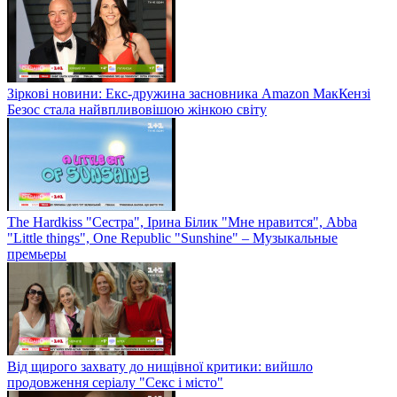
Зіркові новини: Екс-дружина засновника Amazon МакКензі
Безос стала найвпливовішою жінкою світу
The Hardkiss "Сестра", Ірина Білик "Мне нравится", Abba
"Little things", One Republic "Sunshine" – Музыкальные
премьеры
Від щирого захвату до нищівної критики: вийшло
продовження серіалу "Секс і місто"