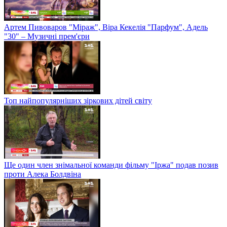
Артем Пивоваров "Міраж", Віра Кекелія "Парфум", Адель
"30" – Музичні прем'єри
Топ найпопулярніших зіркових дітей світу
Ще один член знімальної команди фільму "Іржа" подав позив
проти Алека Болдвіна