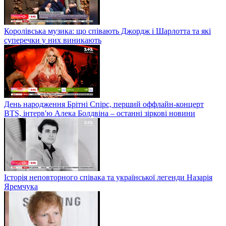
Королівська музика: що співають Джордж і Шарлотта та які
суперечки у них виникають
День народження Брітні Спірс, перший оффлайн-концерт
BTS, інтерв'ю Алека Болдвіна – останні зіркові новини
Історія неповторного співака та української легенди Назарія
Яремчука