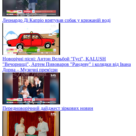
Леонардо Ді Капріо врятував собак у крижаній воді
Новорічні пісні: Антон Вельбой "Гусі", KALUSH
"Вечорниці", Артем Пивоваров "Рандеву" і колядки від Івана
Дорна – Музичні прем'єри
Передноворічний дайджест зіркових новин