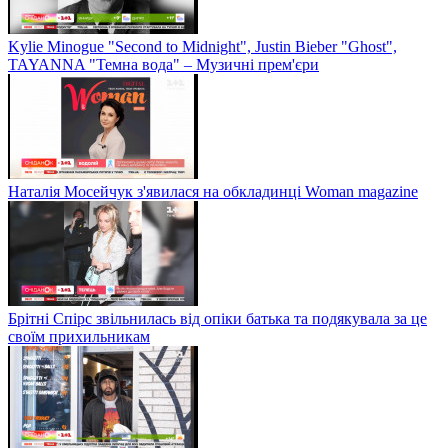
Kylie Minogue "Second to Midnight", Justin Bieber "Ghost",
TAYANNA "Темна вода" – Музичні прем'єри
Наталія Мосейчук з'явилася на обкладинці Woman magazine
Брітні Спірс звільнилась від опіки батька та подякувала за це
своїм прихильникам