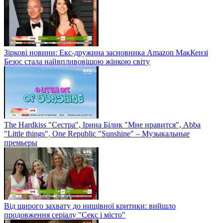
Зіркові новини: Екс-дружина засновника Amazon МакКензі
Безос стала найвпливовішою жінкою світу
The Hardkiss "Сестра", Ірина Білик "Мне нравится", Abba
"Little things", One Republic "Sunshine" – Музыкальные
премьеры
Від щирого захвату до нищівної критики: вийшло
продовження серіалу "Секс і місто"