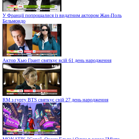
У Франції попрощалися із видатним актором Жан-Поль
Бельмондо
Актор Хью Грант святкує всій 61 день народження
RM з гурту BTS святкує свій 27 день народження