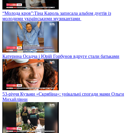
“Молода кров”:Тіна Кароль записала альбом дуетів із
молодими українськими музикантами
Катерина Осадча і Юрій Горбунов вдруге стали батьками
53-річчя Кузьми «Скрябіна»: унікальні спогади мами Ольги
Михайлівни