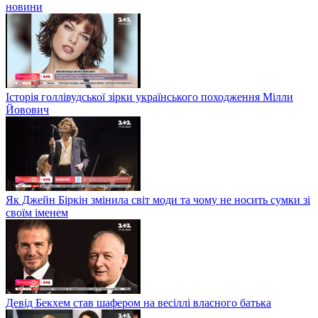
новини
Історія голлівудської зірки українського походження Мілли
Йовович
Як Джейн Біркін змінила світ моди та чому не носить сумки зі
своїм іменем
Девід Бекхем став шафером на весіллі власного батька