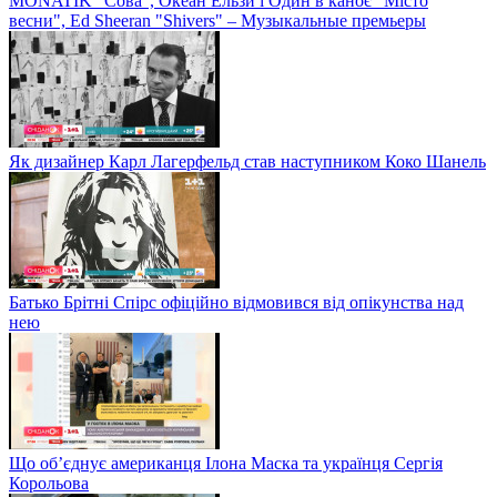
MONATIK "Сова", Океан Ельзи і Один в каноє "Місто
весни", Ed Sheeran "Shivers" – Музыкальные премьеры
Як дизайнер Карл Лагерфельд став наступником Коко Шанель
Батько Брітні Спірс офіційно відмовився від опікунства над
нею
Що об’єднує американця Ілона Маска та українця Сергія
Корольова