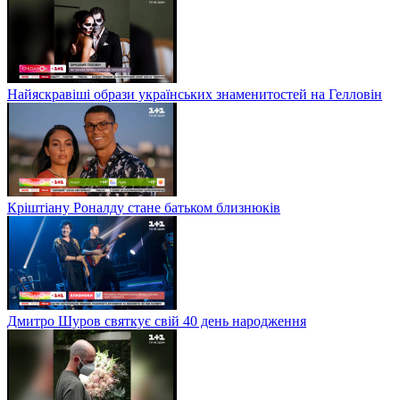
Найяскравіші образи українських знаменитостей на Гелловін
Кріштіану Роналду стане батьком близнюків
Дмитро Шуров святкує свій 40 день народження