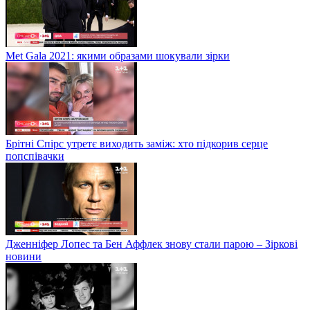
Met Gala 2021: якими образами шокували зірки
Брітні Спірс утретє виходить заміж: хто підкорив серце
попспівачки
Дженніфер Лопес та Бен Аффлек знову стали парою – Зіркові
новини