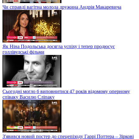
Чи справді вагітна молода дружина Андрія Макаревича
Як Ніна Подольська досягла успіху і тепер продюсує
голлівудські фільми
Сьогодні могло б виповнитися 47 років відомому оперному
співаку Василю Сліпаку
З'явився новий постер до спецепізоду Гаррі Поттера – Зіркові