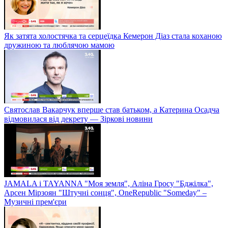
Як затята холостячка та серцеїдка Кемерон Діаз стала коханою
дружиною та люблячою мамою
Святослав Вакарчук вперше став батьком, а Катерина Осадча
відмовилася від декрету — Зіркові новини
JAMALA і TAYANNA "Моя земля", Аліна Гросу "Бджілка",
Арсен Мірзоян "Штучні сонця", OneRepublic "Someday" –
Музичні прем'єри