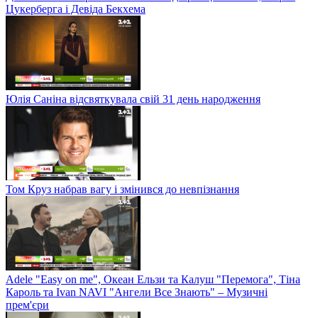
Цукерберга і Девіда Бекхема
Юлія Саніна відсвяткувала свій 31 день народження
Том Круз набрав вагу і змінився до невпізнання
Adele "Easy on me", Океан Ельзи та Калуш "Перемога", Тіна
Кароль та Ivan NAVI "Ангели Все Знають" – Музичні
прем'єри