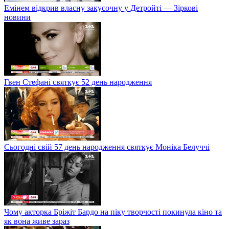
Емінем відкрив власну закусочну у Детройті — Зіркові
новини
Гвен Стефані святкує 52 день народження
Сьогодні свій 57 день народження святкує Моніка Белуччі
Чому акторка Бріжіт Бардо на піку творчості покинула кіно та
як вона живе зараз