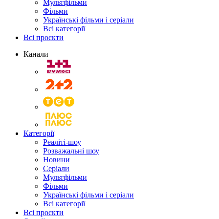
Мультфільми
Фільми
Українські фільми і серіали
Всі категорії
Всі проєкти
Канали
Категорії
Реаліті-шоу
Розважальні шоу
Новини
Серіали
Мультфільми
Фільми
Українські фільми і серіали
Всі категорії
Всі проєкти