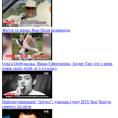
Життя та жінки Жан-Поля Бельмондо
Ольга Цибульська, Маша Єфросиніна, Андре Тан: хто з зірок
повів своїх дітей до 1-го класу
Найпопулярніший “Айдол”: учасник гурту BTS Чон Чонґук
святкує 24-ліття