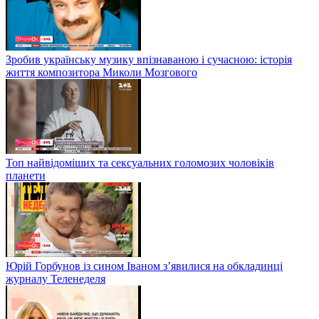
Зробив українську музику впізнаваною і сучасною: історія
життя композитора Миколи Мозгового
Топ найвідоміших та сексуальних голомозих чоловіків
планети
Юрій Горбунов із сином Іваном з’явилися на обкладинці
журналу Теленеделя