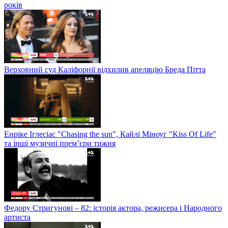
років
Верховний суд Каліфорнії відхилив апеляцію Бреда Пітта
Енріке Іглесіас "Chasing the sun", Кайлі Міноуг "Kiss Of Life"
та інші музичні прем’єри тижня
Федору Стригунові – 82: історія актора, режисера і Народного
артиста