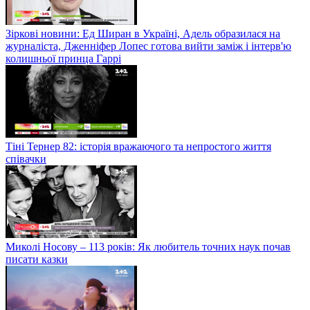
Зіркові новини: Ед Ширан в Україні, Адель образилася на
журналіста, Дженніфер Лопес готова вийти заміж і інтерв'ю
колишньої принца Гаррі
Тіні Тернер 82: історія вражаючого та непростого життя
співачки
Миколі Носову – 113 років: Як любитель точних наук почав
писати казки