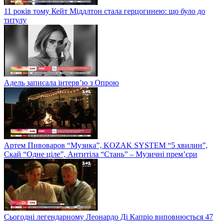
11 років тому Кейт Міддлтон стала герцогинею: що було до
титулу
Адель записала інтерв’ю з Опрою
Артем Пивоваров “Музика”, KOZAK SYSTEM “5 хвилин”,
Скай “Одне ціле”, Антитіла “Стань” – Музичні прем’єри
Сьогодні легендарному Леонардо Ді Капріо виповнюється 47