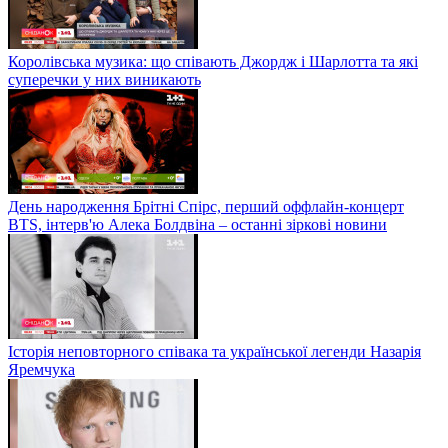
Королівська музика: що співають Джордж і Шарлотта та які
суперечки у них виникають
День народження Брітні Спірс, перший оффлайн-концерт
BTS, інтерв'ю Алека Болдвіна – останні зіркові новини
Історія неповторного співака та української легенди Назарія
Яремчука