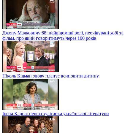
Джону Малковичу 68: найвідоміші ролі, неочікувані хобі та
фільм, про який говоритимуть через 100 років
Ніколь Кідман знову планує всиновити дитину
Ірена Карпа: перша хуліганка української літератури