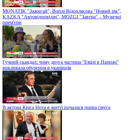
MONATIK "Зажигай", Воплі Відоплясова "Новий рік",
KAZKA "Автовідповідач", MOZGI "Завтра" – Музичні
прем'єри
Гучний скандал: чому друга частина "Емілі в Парижі"
викликала обурення в укарїнців
В актора Кріса Нота в житті почалася чорна смуга