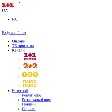
UA
RU
Вхід в кабінет
Онлайн
ТБ програма
Канали
Категорії
Реаліті-шоу
Розважальні шоу
Новини
Серіали