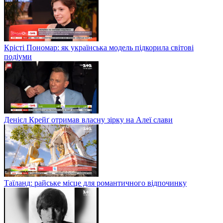
Крісті Пономар: як українська модель підкорила світові
подіуми
Денієл Крейґ отримав власну зірку на Алеї слави
Таїланд: райське місце для романтичного відпочинку