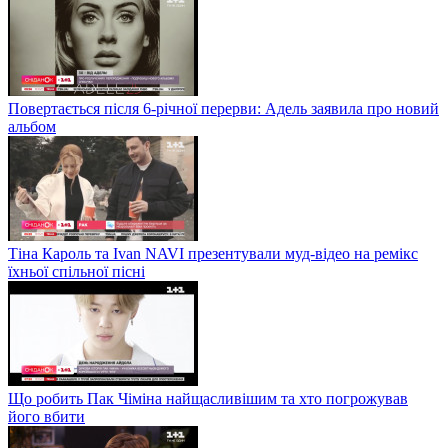
Повертається після 6-річної перерви: Адель заявила про новий
альбом
Тіна Кароль та Ivan NAVI презентували муд-відео на ремікс
їхньої спільної пісні
Що робить Пак Чіміна найщасливішим та хто погрожував
його вбити