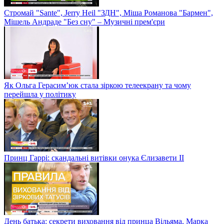
Стромай "Sante", Jerry Heil "ЗДН", Міша Романова "Бармен",
Мішель Андраде "Без сну" – Музичні прем'єри
Як Ольга Герасим’юк стала зіркою телеекрану та чому
перейшла у політику
Принц Гаррі: скандальні витівки онука Єлизавети II
День батька: секрети виховання від принца Вільяма, Марка