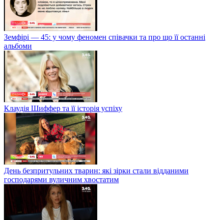
Земфірі — 45: у чому феномен співачки та про що її останні
альбоми
Клаудія Шиффер та її історія успіху
День безпритульних тварин: які зірки стали відданими
господарями вуличним хвостатим