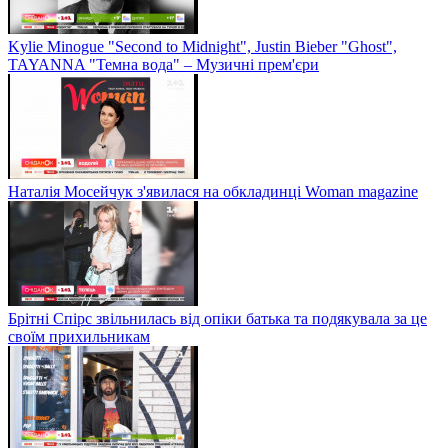
Kylie Minogue "Second to Midnight", Justin Bieber "Ghost",
TAYANNA "Темна вода" – Музичні прем'єри
Наталія Мосейчук з'явилася на обкладинці Woman magazine
Брітні Спірс звільнилась від опіки батька та подякувала за це
своїм прихильникам