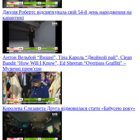
Джулія Робертс відсвяткувала свій 54-й день народження на
карантині
Антон Вельбой “Вишні”, Тіна Кароль “Двойной рай”, Clean
Bandit "How Will I Know", Ed Sheeran “Overpass Graffiti” –
Музичні прем’єри
Королева Єлизавета Друга відмовилася стати «Бабусею року»