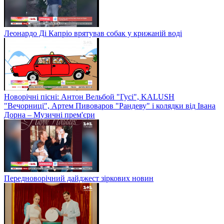
Леонардо Ді Капріо врятував собак у крижаній воді
Новорічні пісні: Антон Вельбой "Гусі", KALUSH
"Вечорниці", Артем Пивоваров "Рандеву" і колядки від Івана
Дорна – Музичні прем'єри
Передноворічний дайджест зіркових новин