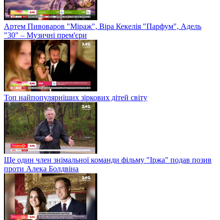
Артем Пивоваров "Міраж", Віра Кекелія "Парфум", Адель
"30" – Музичні прем'єри
Топ найпопулярніших зіркових дітей світу
Ще один член знімальної команди фільму "Іржа" подав позив
проти Алека Болдвіна