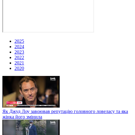
2025
2024
2023
2022
2021
2020
Як Джуд Лоу завоював репутацію головного ловеласу та яка
жінка його змінила