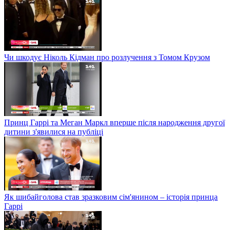
Чи шкодує Ніколь Кідман про розлучення з Томом Крузом
Принц Гаррі та Меган Маркл вперше після народження другої
дитини з'явилися на публіці
Як шибайголова став зразковим сім'янином – історія принца
Гаррі