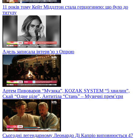
11 років тому Кейт Міддлтон стала герцогинею: що було до
титулу
Адель записала інтерв’ю з Опрою
Артем Пивоваров “Музика”, KOZAK SYSTEM “5 хвилин”,
Скай “Одне ціле”, Антитіла “Стань” – Музичні прем’єри
Сьогодні легендарному Леонардо Ді Капріо виповнюється 47