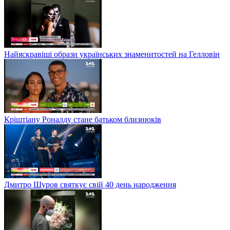
Найяскравіші образи українських знаменитостей на Гелловін
Кріштіану Роналду стане батьком близнюків
Дмитро Шуров святкує свій 40 день народження