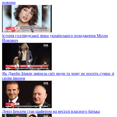
новини
Історія голлівудської зірки українського походження Мілли
Йовович
Як Джейн Біркін змінила світ моди та чому не носить сумки зі
своїм іменем
Девід Бекхем став шафером на весіллі власного батька