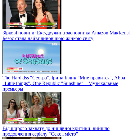
Зіркові новини: Екс-дружина засновника Amazon МакКензі
Безос стала найвпливовішою жінкою світу
The Hardkiss "Сестра", Ірина Білик "Мне нравится", Abba
"Little things", One Republic "Sunshine" – Музыкальные
премьеры
Від щирого захвату до нищівної критики: вийшло
продовження серіалу "Секс і місто"