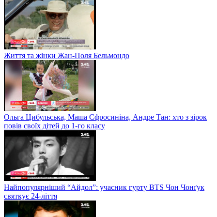
Життя та жінки Жан-Поля Бельмондо
Ольга Цибульська, Маша Єфросиніна, Андре Тан: хто з зірок
повів своїх дітей до 1-го класу
Найпопулярніший “Айдол”: учасник гурту BTS Чон Чонґук
святкує 24-ліття