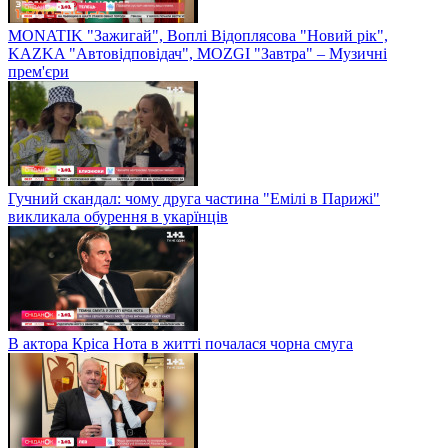
MONATIK "Зажигай", Воплі Відоплясова "Новий рік",
KAZKA "Автовідповідач", MOZGI "Завтра" – Музичні
прем'єри
Гучний скандал: чому друга частина "Емілі в Парижі"
викликала обурення в укарїнців
В актора Кріса Нота в житті почалася чорна смуга