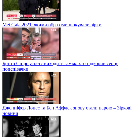
Met Gala 2021: якими образами шокували зірки
Брітні Спірс утретє виходить заміж: хто підкорив серце
попспівачки
Дженніфер Лопес та Бен Аффлек знову стали парою – Зіркові
новини