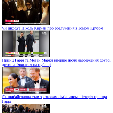
Чи шкодує Ніколь Кідман про розлучення з Томом Крузом
Принц Гаррі та Меган Маркл вперше після народження другої
дитини з'явилися на публіці
Як шибайголова став зразковим сім'янином – історія принца
Гаррі