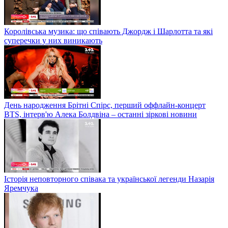
Королівська музика: що співають Джордж і Шарлотта та які
суперечки у них виникають
День народження Брітні Спірс, перший оффлайн-концерт
BTS, інтерв'ю Алека Болдвіна – останні зіркові новини
Історія неповторного співака та української легенди Назарія
Яремчука