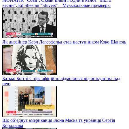
MONATIK "Сова", Океан Ельзи і Один в каноє "Місто
весни", Ed Sheeran "Shivers" – Музыкальные премьеры
Як дизайнер Карл Лагерфельд став наступником Коко Шанель
Батько Брітні Спірс офіційно відмовився від опікунства над
нею
Що об’єднує американця Ілона Маска та українця Сергія
Корольова