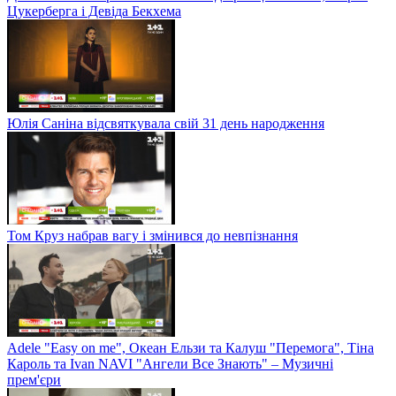
Цукерберга і Девіда Бекхема
Юлія Саніна відсвяткувала свій 31 день народження
Том Круз набрав вагу і змінився до невпізнання
Adele "Easy on me", Океан Ельзи та Калуш "Перемога", Тіна
Кароль та Ivan NAVI "Ангели Все Знають" – Музичні
прем'єри