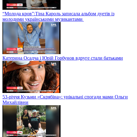
“Молода кров”:Тіна Кароль записала альбом дуетів із
молодими українськими музикантами
Катерина Осадча і Юрій Горбунов вдруге стали батьками
53-річчя Кузьми «Скрябіна»: унікальні спогади мами Ольги
Михайлівни