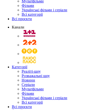
Мультфільми
Фільми
Українські фільми і серіали
Всі категорії
Всі проєкти
Канали
Категорії
Реаліті-шоу
Розважальні шоу
Новини
Серіали
Мультфільми
Фільми
Українські фільми і серіали
Всі категорії
Всі проєкти