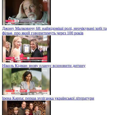
Джону Малковичу 68: найвідоміші ролі, неочікувані хобі та
фільм, про який говоритимуть через 100 років
Ніколь Кідман знову планує всиновити дитину
Ірена Карпа: перша хуліганка української літератури