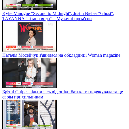
Kylie Minogue "Second to Midnight", Justin Bieber "Ghost",
TAYANNA "Темна вода" – Музичні прем'єри
Наталія Мосейчук з'явилася на обкладинці Woman magazine
Брітні Спірс звільнилась від опіки батька та подякувала за це
своїм прихильникам