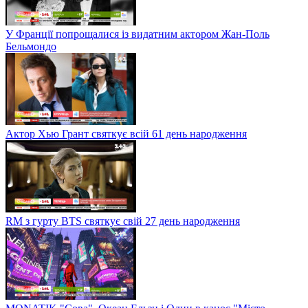
У Франції попрощалися із видатним актором Жан-Поль
Бельмондо
Актор Хью Грант святкує всій 61 день народження
RM з гурту BTS святкує свій 27 день народження