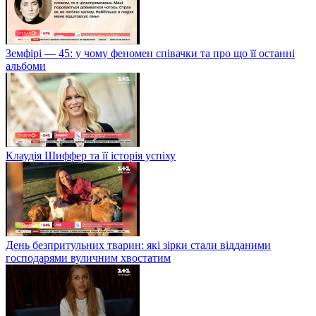
Земфірі — 45: у чому феномен співачки та про що її останні
альбоми
Клаудія Шиффер та її історія успіху
День безпритульних тварин: які зірки стали відданими
господарями вуличним хвостатим