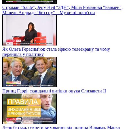
Стромай "Sante", Jerry Heil "ЗДН", Міша Романова "Бармен",
Мішель Андраде "Без сну" – Музичні прем'єри
Як Ольга Герасим’юк стала зіркою телеекрану та чому
перейшла у політику
Принц Гаррі: скандальні витівки онука Єлизавети II
День батька: секрети виховання від принца Вільяма, Марка