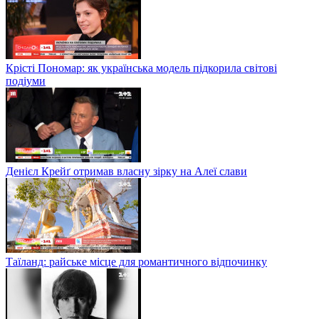
Крісті Пономар: як українська модель підкорила світові
подіуми
Денієл Крейґ отримав власну зірку на Алеї слави
Таїланд: райське місце для романтичного відпочинку