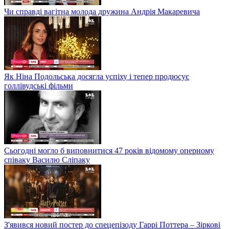
Чи справді вагітна молода дружина Андрія Макаревича
Як Ніна Подольська досягла успіху і тепер продюсує
голлівудські фільми
Сьогодні могло б виповнитися 47 років відомому оперному
співаку Василю Сліпаку
З'явився новий постер до спецепізоду Гаррі Поттера – Зіркові