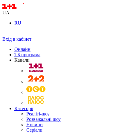
UA
RU
Вхід в кабінет
Онлайн
ТБ програма
Канали
Категорії
Реаліті-шоу
Розважальні шоу
Новини
Серіали