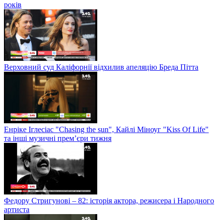
років
Верховний суд Каліфорнії відхилив апеляцію Бреда Пітта
Енріке Іглесіас "Chasing the sun", Кайлі Міноуг "Kiss Of Life"
та інші музичні прем’єри тижня
Федору Стригунові – 82: історія актора, режисера і Народного
артиста