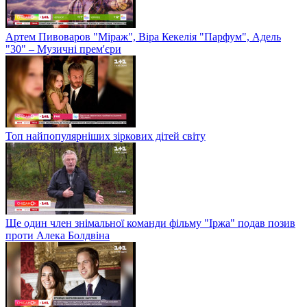
Артем Пивоваров "Міраж", Віра Кекелія "Парфум", Адель
"30" – Музичні прем'єри
Топ найпопулярніших зіркових дітей світу
Ще один член знімальної команди фільму "Іржа" подав позив
проти Алека Болдвіна