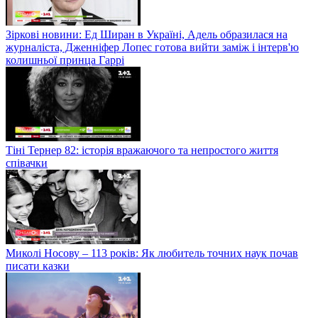
Зіркові новини: Ед Ширан в Україні, Адель образилася на
журналіста, Дженніфер Лопес готова вийти заміж і інтерв'ю
колишньої принца Гаррі
Тіні Тернер 82: історія вражаючого та непростого життя
співачки
Миколі Носову – 113 років: Як любитель точних наук почав
писати казки