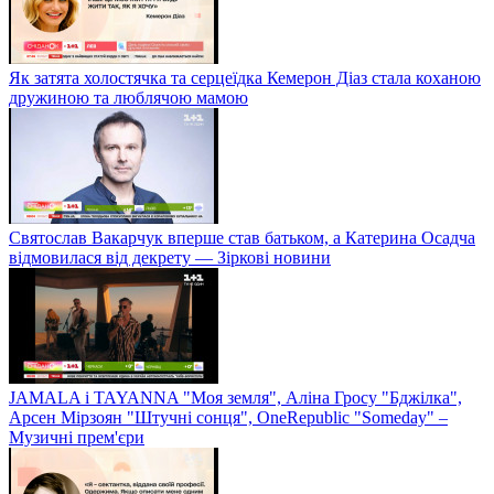
Як затята холостячка та серцеїдка Кемерон Діаз стала коханою
дружиною та люблячою мамою
Святослав Вакарчук вперше став батьком, а Катерина Осадча
відмовилася від декрету — Зіркові новини
JAMALA і TAYANNA "Моя земля", Аліна Гросу "Бджілка",
Арсен Мірзоян "Штучні сонця", OneRepublic "Someday" –
Музичні прем'єри