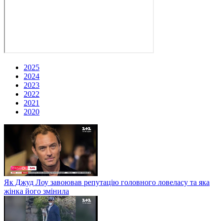
2025
2024
2023
2022
2021
2020
Як Джуд Лоу завоював репутацію головного ловеласу та яка
жінка його змінила