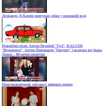
Леонардо Ді Капріо врятував собак у крижаній воді
Новорічні пісні: Антон Вельбой "Гусі", KALUSH
"Вечорниці", Артем Пивоваров "Рандеву" і колядки від Івана
Дорна – Музичні прем'єри
Передноворічний дайджест зіркових новин