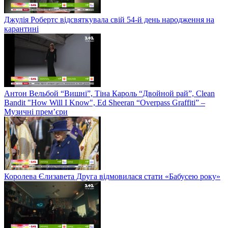
Джулія Робертс відсвяткувала свій 54-й день народження на
карантині
Антон Вельбой “Вишні”, Тіна Кароль “Двойной рай”, Clean
Bandit "How Will I Know", Ed Sheeran “Overpass Graffiti” –
Музичні прем’єри
Королева Єлизавета Друга відмовилася стати «Бабусею року»