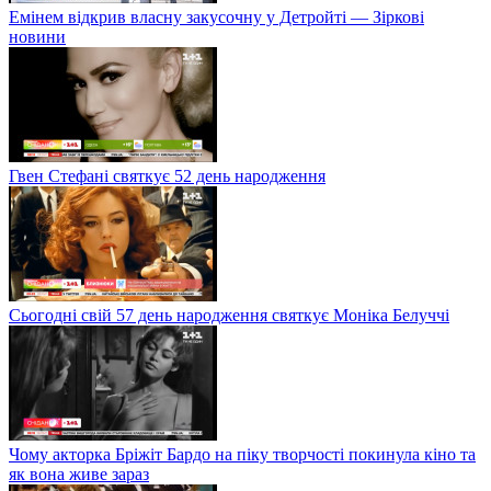
Емінем відкрив власну закусочну у Детройті — Зіркові
новини
Гвен Стефані святкує 52 день народження
Сьогодні свій 57 день народження святкує Моніка Белуччі
Чому акторка Бріжіт Бардо на піку творчості покинула кіно та
як вона живе зараз