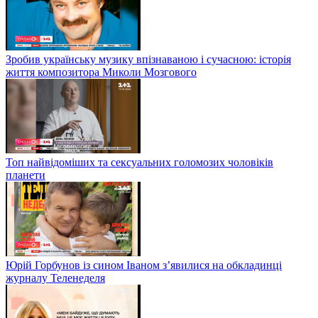
Зробив українську музику впізнаваною і сучасною: історія
життя композитора Миколи Мозгового
Топ найвідоміших та сексуальних голомозих чоловіків
планети
Юрій Горбунов із сином Іваном з’явилися на обкладинці
журналу Теленеделя