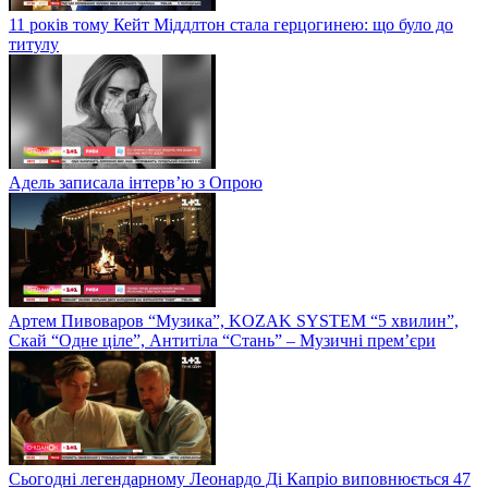
11 років тому Кейт Міддлтон стала герцогинею: що було до
титулу
Адель записала інтерв’ю з Опрою
Артем Пивоваров “Музика”, KOZAK SYSTEM “5 хвилин”,
Скай “Одне ціле”, Антитіла “Стань” – Музичні прем’єри
Сьогодні легендарному Леонардо Ді Капріо виповнюється 47