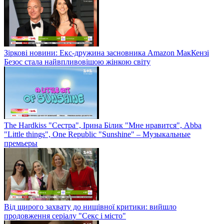
Зіркові новини: Екс-дружина засновника Amazon МакКензі
Безос стала найвпливовішою жінкою світу
The Hardkiss "Сестра", Ірина Білик "Мне нравится", Abba
"Little things", One Republic "Sunshine" – Музыкальные
премьеры
Від щирого захвату до нищівної критики: вийшло
продовження серіалу "Секс і місто"