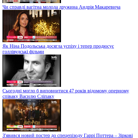
Чи справді вагітна молода дружина Андрія Макаревича
Як Ніна Подольська досягла успіху і тепер продюсує
голлівудські фільми
Сьогодні могло б виповнитися 47 років відомому оперному
співаку Василю Сліпаку
З'явився новий постер до спецепізоду Гаррі Поттера – Зіркові