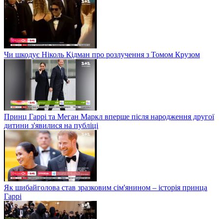
Чи шкодує Ніколь Кідман про розлучення з Томом Крузом
Принц Гаррі та Меган Маркл вперше після народження другої
дитини з'явилися на публіці
Як шибайголова став зразковим сім'янином – історія принца
Гаррі