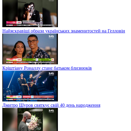
Найяскравіші образи українських знаменитостей на Гелловін
Кріштіану Роналду стане батьком близнюків
Дмитро Шуров святкує свій 40 день народження