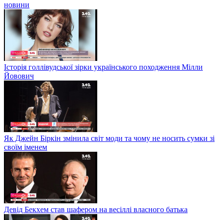
новини
Історія голлівудської зірки українського походження Мілли
Йовович
Як Джейн Біркін змінила світ моди та чому не носить сумки зі
своїм іменем
Девід Бекхем став шафером на весіллі власного батька