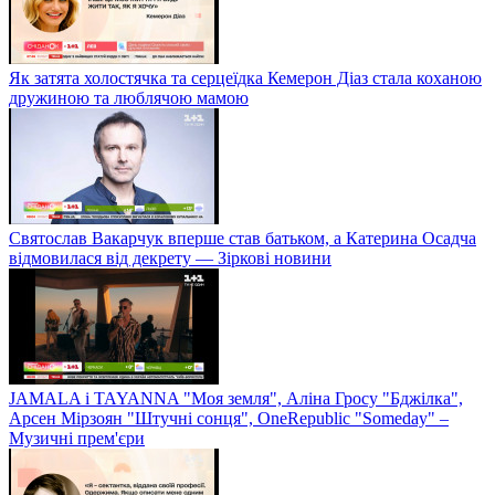
Як затята холостячка та серцеїдка Кемерон Діаз стала коханою
дружиною та люблячою мамою
Святослав Вакарчук вперше став батьком, а Катерина Осадча
відмовилася від декрету — Зіркові новини
JAMALA і TAYANNA "Моя земля", Аліна Гросу "Бджілка",
Арсен Мірзоян "Штучні сонця", OneRepublic "Someday" –
Музичні прем'єри