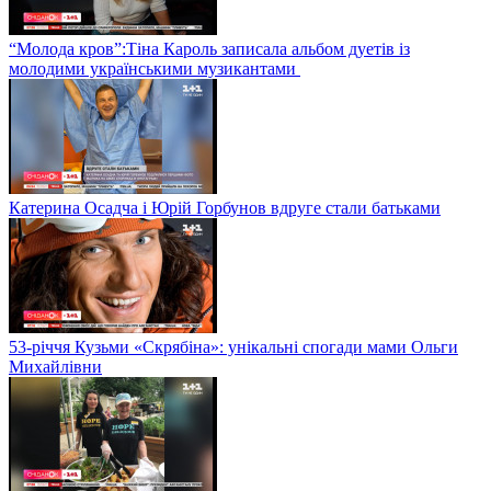
“Молода кров”:Тіна Кароль записала альбом дуетів із
молодими українськими музикантами
Катерина Осадча і Юрій Горбунов вдруге стали батьками
53-річчя Кузьми «Скрябіна»: унікальні спогади мами Ольги
Михайлівни