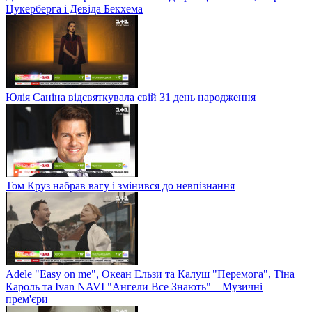
Цукерберга і Девіда Бекхема
Юлія Саніна відсвяткувала свій 31 день народження
Том Круз набрав вагу і змінився до невпізнання
Adele "Easy on me", Океан Ельзи та Калуш "Перемога", Тіна
Кароль та Ivan NAVI "Ангели Все Знають" – Музичні
прем'єри