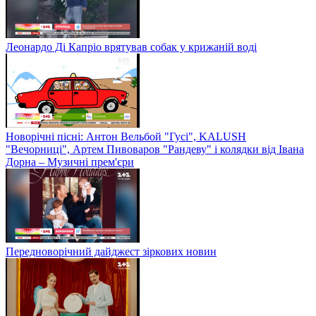
Леонардо Ді Капріо врятував собак у крижаній воді
Новорічні пісні: Антон Вельбой "Гусі", KALUSH
"Вечорниці", Артем Пивоваров "Рандеву" і колядки від Івана
Дорна – Музичні прем'єри
Передноворічний дайджест зіркових новин