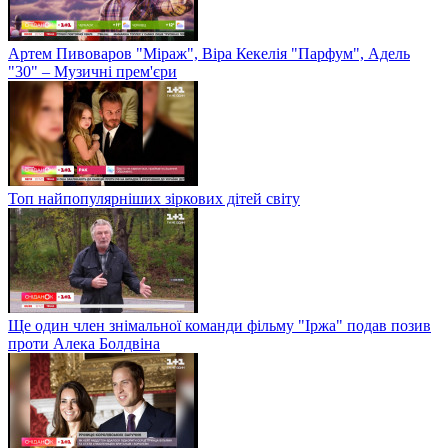
Артем Пивоваров "Міраж", Віра Кекелія "Парфум", Адель
"30" – Музичні прем'єри
Топ найпопулярніших зіркових дітей світу
Ще один член знімальної команди фільму "Іржа" подав позив
проти Алека Болдвіна