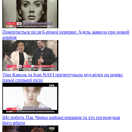
Повертається після 6-річної перерви: Адель заявила про новий
альбом
Тіна Кароль та Ivan NAVI презентували муд-відео на ремікс
їхньої спільної пісні
Що робить Пак Чіміна найщасливішим та хто погрожував
його вбити