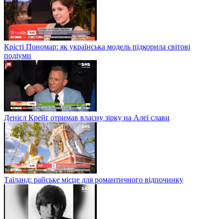
Крісті Пономар: як українська модель підкорила світові
подіуми
Денієл Крейґ отримав власну зірку на Алеї слави
Таїланд: райське місце для романтичного відпочинку