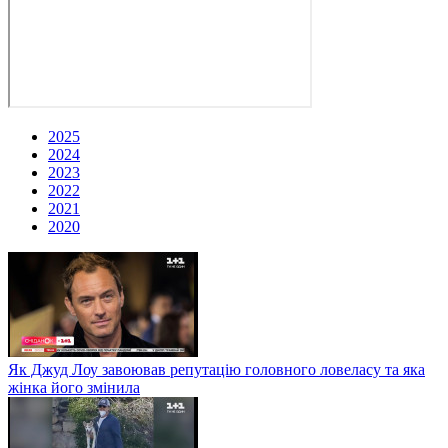
2025
2024
2023
2022
2021
2020
Як Джуд Лоу завоював репутацію головного ловеласу та яка
жінка його змінила