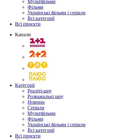
Мультфільми
Фільми
Українські фільми і серіали
Всі категорії
Всі проєкти
Канали
Категорії
Реаліті-шоу
Розважальні шоу
Новини
Серіали
Мультфільми
Фільми
Українські фільми і серіали
Всі категорії
Всі проєкти