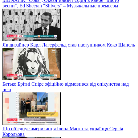
MONATIK "Сова", Океан Ельзи і Один в каноє "Місто
весни", Ed Sheeran "Shivers" – Музыкальные премьеры
Як дизайнер Карл Лагерфельд став наступником Коко Шанель
Батько Брітні Спірс офіційно відмовився від опікунства над
нею
Що об’єднує американця Ілона Маска та українця Сергія
Корольова