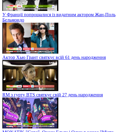
У Франції попрощалися із видатним актором Жан-Поль
Бельмондо
Актор Хью Грант святкує всій 61 день народження
RM з гурту BTS святкує свій 27 день народження