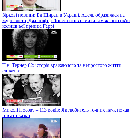
Зіркові новини: Ед Ширан в Україні, Адель образилася на
журналіста, Дженніфер Лопес готова вийти заміж і інтерв'ю
колишньої принца Гаррі
Тіні Тернер 82: історія вражаючого та непростого життя
співачки
Миколі Носову – 113 років: Як любитель точних наук почав
писати казки