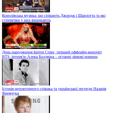
Королівська музика: що співають Джордж і Шарлотта та які
суперечки у них виникають
День народження Брітні Спірс, перший оффлайн-концерт
BTS, інтерв'ю Алека Болдвіна – останні зіркові новини
Історія неповторного співака та української легенди Назарія
Яремчука