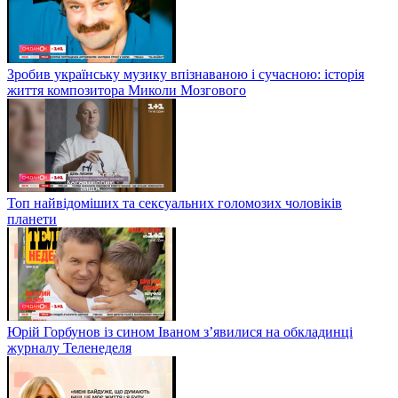
Зробив українську музику впізнаваною і сучасною: історія
життя композитора Миколи Мозгового
Топ найвідоміших та сексуальних голомозих чоловіків
планети
Юрій Горбунов із сином Іваном з’явилися на обкладинці
журналу Теленеделя