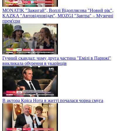
MONATIK "Зажигай", Воплі Відоплясова "Новий рік",
KAZKA "Автовідповідач", MOZGI "Завтра" – Музичні
прем'єри
Гучний скандал: чому друга частина "Емілі в Парижі"
викликала обурення в укарїнців
В актора Кріса Нота в житті почалася чорна смуга