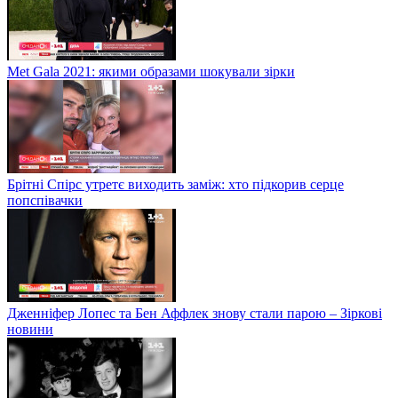
Met Gala 2021: якими образами шокували зірки
Брітні Спірс утретє виходить заміж: хто підкорив серце
попспівачки
Дженніфер Лопес та Бен Аффлек знову стали парою – Зіркові
новини