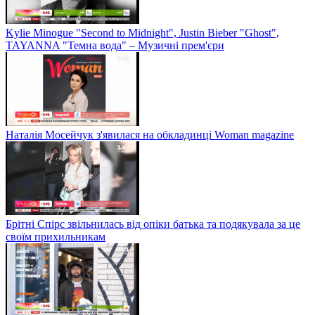
Kylie Minogue "Second to Midnight", Justin Bieber "Ghost",
TAYANNA "Темна вода" – Музичні прем'єри
Наталія Мосейчук з'явилася на обкладинці Woman magazine
Брітні Спірс звільнилась від опіки батька та подякувала за це
своїм прихильникам