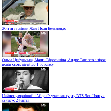
Життя та жінки Жан-Поля Бельмондо
Ольга Цибульська, Маша Єфросиніна, Андре Тан: хто з зірок
повів своїх дітей до 1-го класу
Найпопулярніший “Айдол”: учасник гурту BTS Чон Чонґук
святкує 24-ліття