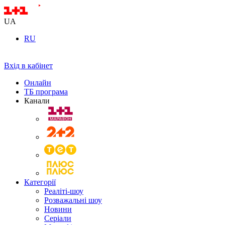
UA
RU
Вхід в кабінет
Онлайн
ТБ програма
Канали
Категорії
Реаліті-шоу
Розважальні шоу
Новини
Серіали