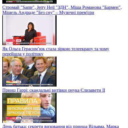
Стромай "Sante", Jerry Heil "ЗДН", Міша Романова "Бармен",
Мішель Андраде "Без сну" – Музичні прем'єри
Як Ольга Герасим’юк стала зіркою телеекрану та чому
перейшла у політику
Принц Гаррі: скандальні витівки онука Єлизавети II
День батька: секрети виховання від принца Вільяма, Марка