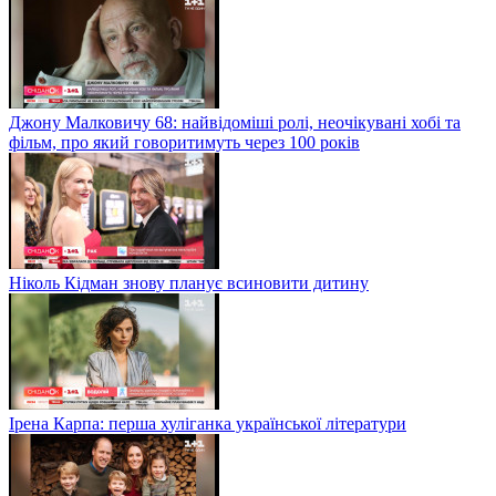
Джону Малковичу 68: найвідоміші ролі, неочікувані хобі та
фільм, про який говоритимуть через 100 років
Ніколь Кідман знову планує всиновити дитину
Ірена Карпа: перша хуліганка української літератури