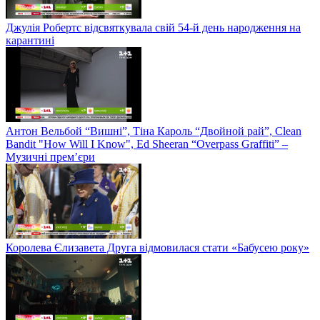
Джулія Робертс відсвяткувала свій 54-й день народження на
карантині
Антон Вельбой “Вишні”, Тіна Кароль “Двойной рай”, Clean
Bandit "How Will I Know", Ed Sheeran “Overpass Graffiti” –
Музичні прем’єри
Королева Єлизавета Друга відмовилася стати «Бабусею року»