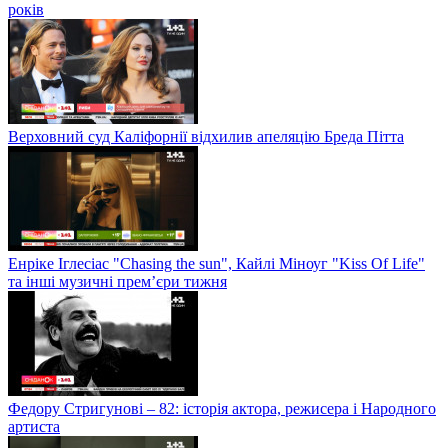
років
Верховний суд Каліфорнії відхилив апеляцію Бреда Пітта
Енріке Іглесіас "Chasing the sun", Кайлі Міноуг "Kiss Of Life"
та інші музичні прем’єри тижня
Федору Стригунові – 82: історія актора, режисера і Народного
артиста