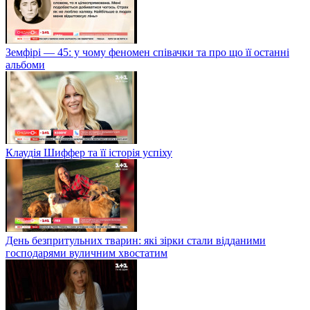
Земфірі — 45: у чому феномен співачки та про що її останні
альбоми
Клаудія Шиффер та її історія успіху
День безпритульних тварин: які зірки стали відданими
господарями вуличним хвостатим