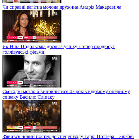
Чи справді вагітна молода дружина Андрія Макаревича
Як Ніна Подольська досягла успіху і тепер продюсує
голлівудські фільми
Сьогодні могло б виповнитися 47 років відомому оперному
співаку Василю Сліпаку
З'явився новий постер до спецепізоду Гаррі Поттера – Зіркові