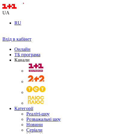
UA
RU
Вхід в кабінет
Онлайн
ТБ програма
Канали
Категорії
Реаліті-шоу
Розважальні шоу
Новини
Серіали