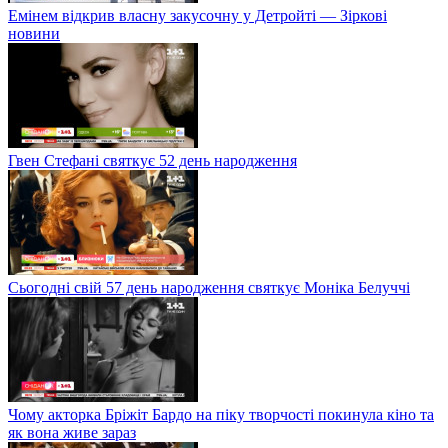
Емінем відкрив власну закусочну у Детройті — Зіркові
новини
Гвен Стефані святкує 52 день народження
Сьогодні свій 57 день народження святкує Моніка Белуччі
Чому акторка Бріжіт Бардо на піку творчості покинула кіно та
як вона живе зараз