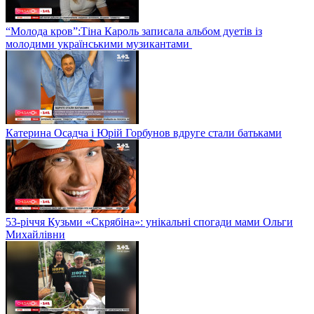
“Молода кров”:Тіна Кароль записала альбом дуетів із
молодими українськими музикантами
Катерина Осадча і Юрій Горбунов вдруге стали батьками
53-річчя Кузьми «Скрябіна»: унікальні спогади мами Ольги
Михайлівни