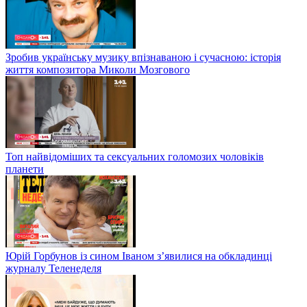
Зробив українську музику впізнаваною і сучасною: історія
життя композитора Миколи Мозгового
Топ найвідоміших та сексуальних голомозих чоловіків
планети
Юрій Горбунов із сином Іваном з’явилися на обкладинці
журналу Теленеделя