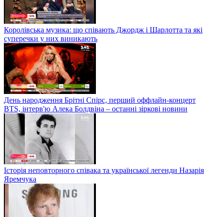
Королівська музика: що співають Джордж і Шарлотта та які
суперечки у них виникають
День народження Брітні Спірс, перший оффлайн-концерт
BTS, інтерв'ю Алека Болдвіна – останні зіркові новини
Історія неповторного співака та української легенди Назарія
Яремчука