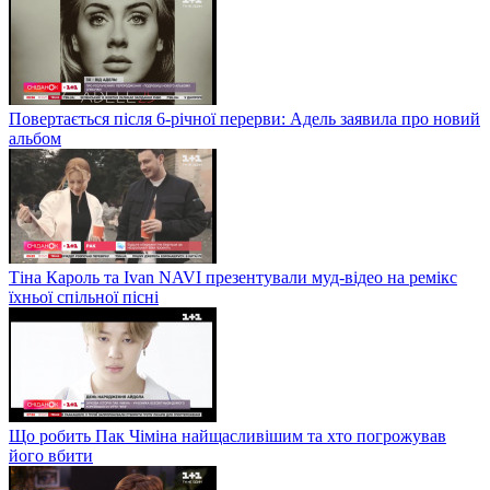
Повертається після 6-річної перерви: Адель заявила про новий
альбом
Тіна Кароль та Ivan NAVI презентували муд-відео на ремікс
їхньої спільної пісні
Що робить Пак Чіміна найщасливішим та хто погрожував
його вбити