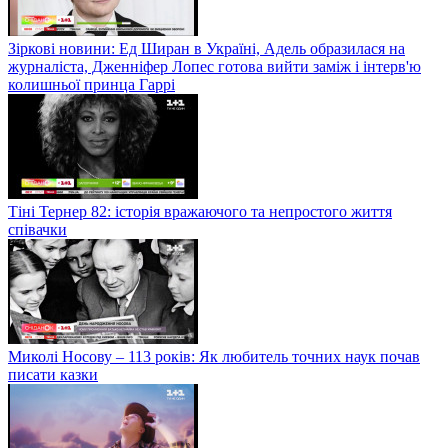
Зіркові новини: Ед Ширан в Україні, Адель образилася на
журналіста, Дженніфер Лопес готова вийти заміж і інтерв'ю
колишньої принца Гаррі
Тіні Тернер 82: історія вражаючого та непростого життя
співачки
Миколі Носову – 113 років: Як любитель точних наук почав
писати казки