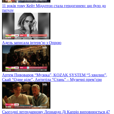
11 років тому Кейт Міддлтон стала герцогинею: що було до
титулу
Адель записала інтерв’ю з Опрою
Артем Пивоваров “Музика”, KOZAK SYSTEM “5 хвилин”,
Скай “Одне ціле”, Антитіла “Стань” – Музичні прем’єри
Сьогодні легендарному Леонардо Ді Капріо виповнюється 47