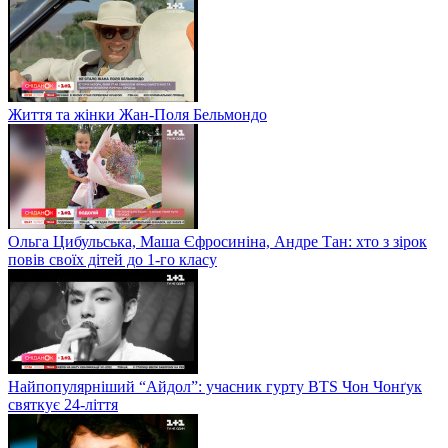
Життя та жінки Жан-Поля Бельмондо
Ольга Цибульська, Маша Єфросиніна, Андре Тан: хто з зірок
повів своїх дітей до 1-го класу
Найпопулярніший “Айдол”: учасник гурту BTS Чон Чонґук
святкує 24-ліття