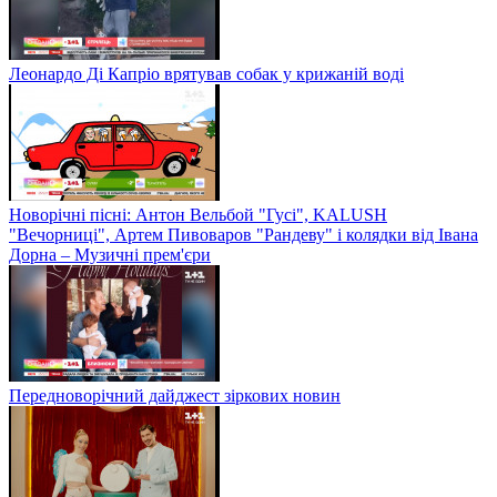
Леонардо Ді Капріо врятував собак у крижаній воді
Новорічні пісні: Антон Вельбой "Гусі", KALUSH
"Вечорниці", Артем Пивоваров "Рандеву" і колядки від Івана
Дорна – Музичні прем'єри
Передноворічний дайджест зіркових новин