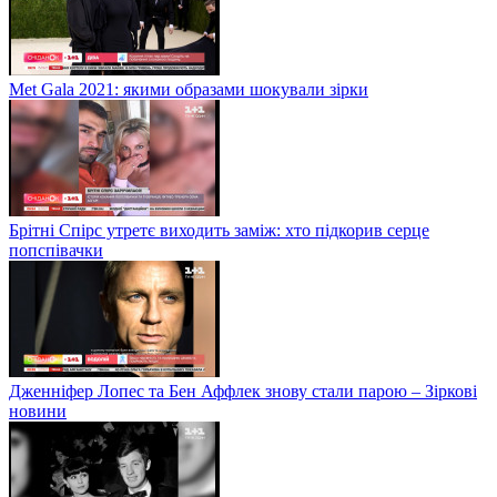
Met Gala 2021: якими образами шокували зірки
Брітні Спірс утретє виходить заміж: хто підкорив серце
попспівачки
Дженніфер Лопес та Бен Аффлек знову стали парою – Зіркові
новини