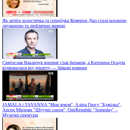
Як затята холостячка та серцеїдка Кемерон Діаз стала коханою
дружиною та люблячою мамою
Святослав Вакарчук вперше став батьком, а Катерина Осадча
відмовилася від декрету — Зіркові новини
JAMALA і TAYANNA "Моя земля", Аліна Гросу "Бджілка",
Арсен Мірзоян "Штучні сонця", OneRepublic "Someday" –
Музичні прем'єри