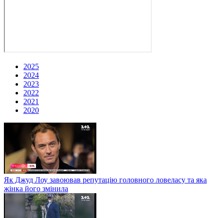
2025
2024
2023
2022
2021
2020
Як Джуд Лоу завоював репутацію головного ловеласу та яка
жінка його змінила