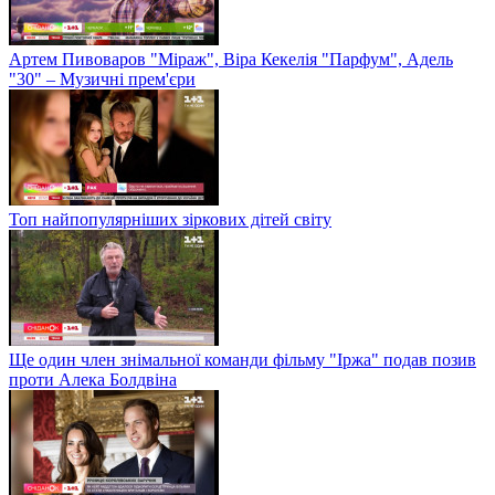
Артем Пивоваров "Міраж", Віра Кекелія "Парфум", Адель
"30" – Музичні прем'єри
Топ найпопулярніших зіркових дітей світу
Ще один член знімальної команди фільму "Іржа" подав позив
проти Алека Болдвіна