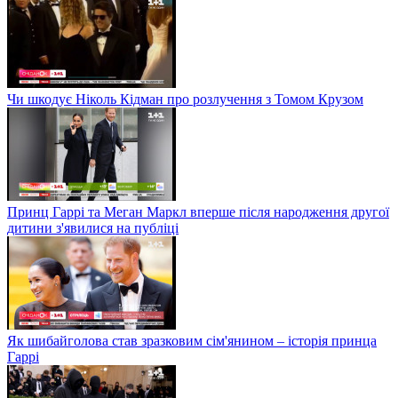
Чи шкодує Ніколь Кідман про розлучення з Томом Крузом
Принц Гаррі та Меган Маркл вперше після народження другої
дитини з'явилися на публіці
Як шибайголова став зразковим сім'янином – історія принца
Гаррі