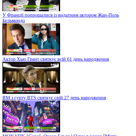
У Франції попрощалися із видатним актором Жан-Поль
Бельмондо
Актор Хью Грант святкує всій 61 день народження
RM з гурту BTS святкує свій 27 день народження