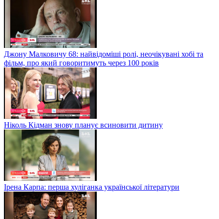
Джону Малковичу 68: найвідоміші ролі, неочікувані хобі та
фільм, про який говоритимуть через 100 років
Ніколь Кідман знову планує всиновити дитину
Ірена Карпа: перша хуліганка української літератури