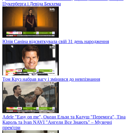
Цукерберга і Девіда Бекхема
Юлія Саніна відсвяткувала свій 31 день народження
Том Круз набрав вагу і змінився до невпізнання
Adele "Easy on me", Океан Ельзи та Калуш "Перемога", Тіна
Кароль та Ivan NAVI "Ангели Все Знають" – Музичні
прем'єри