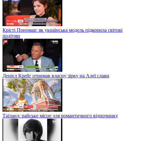
Крісті Пономар: як українська модель підкорила світові
подіуми
Денієл Крейґ отримав власну зірку на Алеї слави
Таїланд: райське місце для романтичного відпочинку