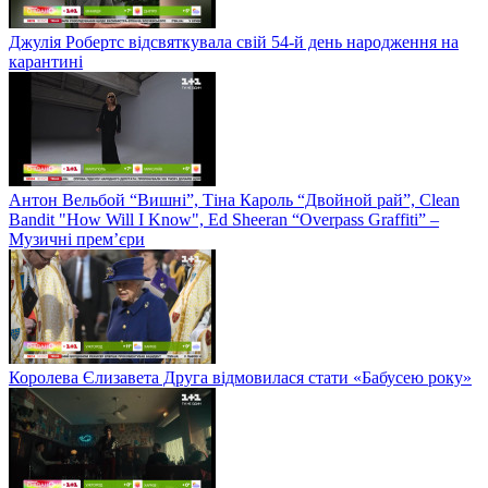
Джулія Робертс відсвяткувала свій 54-й день народження на
карантині
Антон Вельбой “Вишні”, Тіна Кароль “Двойной рай”, Clean
Bandit "How Will I Know", Ed Sheeran “Overpass Graffiti” –
Музичні прем’єри
Королева Єлизавета Друга відмовилася стати «Бабусею року»