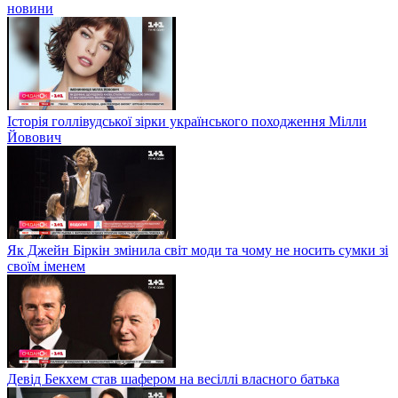
новини
Історія голлівудської зірки українського походження Мілли
Йовович
Як Джейн Біркін змінила світ моди та чому не носить сумки зі
своїм іменем
Девід Бекхем став шафером на весіллі власного батька