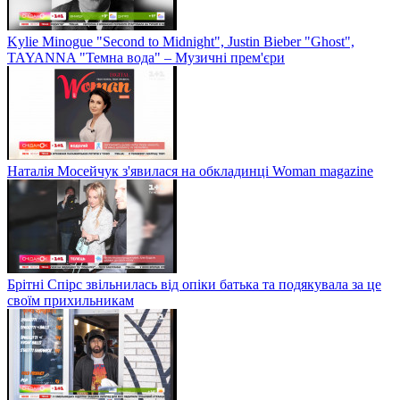
Kylie Minogue "Second to Midnight", Justin Bieber "Ghost",
TAYANNA "Темна вода" – Музичні прем'єри
Наталія Мосейчук з'явилася на обкладинці Woman magazine
Брітні Спірс звільнилась від опіки батька та подякувала за це
своїм прихильникам