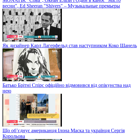
MONATIK "Сова", Океан Ельзи і Один в каноє "Місто
весни", Ed Sheeran "Shivers" – Музыкальные премьеры
Як дизайнер Карл Лагерфельд став наступником Коко Шанель
Батько Брітні Спірс офіційно відмовився від опікунства над
нею
Що об’єднує американця Ілона Маска та українця Сергія
Корольова