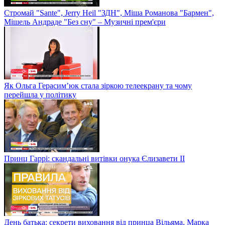
Стромай "Sante", Jerry Heil "ЗДН", Міша Романова "Бармен",
Мішель Андраде "Без сну" – Музичні прем'єри
Як Ольга Герасим’юк стала зіркою телеекрану та чому
перейшла у політику
Принц Гаррі: скандальні витівки онука Єлизавети II
День батька: секрети виховання від принца Вільяма, Марка