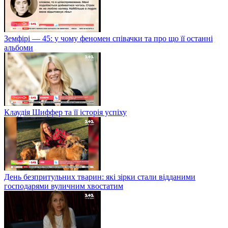
Земфірі — 45: у чому феномен співачки та про що її останні
альбоми
Клаудія Шиффер та її історія успіху
День безпритульних тварин: які зірки стали відданими
господарями вуличним хвостатим