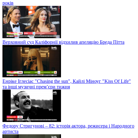
років
Верховний суд Каліфорнії відхилив апеляцію Бреда Пітта
Енріке Іглесіас "Chasing the sun", Кайлі Міноуг "Kiss Of Life"
та інші музичні прем’єри тижня
Федору Стригунові – 82: історія актора, режисера і Народного
артиста