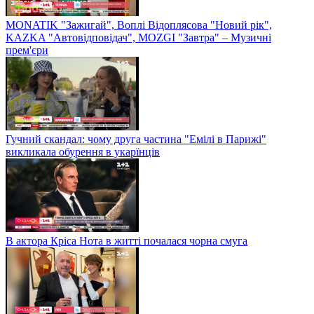
MONATIK "Зажигай", Воплі Відоплясова "Новий рік",
KAZKA "Автовідповідач", MOZGI "Завтра" – Музичні
прем'єри
Гучний скандал: чому друга частина "Емілі в Парижі"
викликала обурення в укарїнців
В актора Кріса Нота в житті почалася чорна смуга