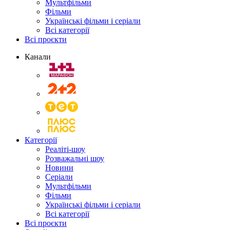
Мультфільми
Фільми
Українські фільми і серіали
Всі категорії
Всі проєкти
Канали
Категорії
Реаліті-шоу
Розважальні шоу
Новини
Серіали
Мультфільми
Фільми
Українські фільми і серіали
Всі категорії
Всі проєкти