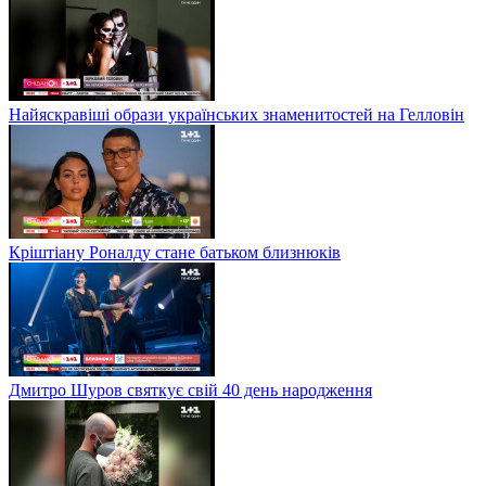
Найяскравіші образи українських знаменитостей на Гелловін
Кріштіану Роналду стане батьком близнюків
Дмитро Шуров святкує свій 40 день народження