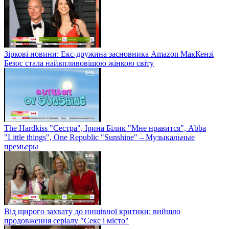
Зіркові новини: Екс-дружина засновника Amazon МакКензі
Безос стала найвпливовішою жінкою світу
The Hardkiss "Сестра", Ірина Білик "Мне нравится", Abba
"Little things", One Republic "Sunshine" – Музыкальные
премьеры
Від щирого захвату до нищівної критики: вийшло
продовження серіалу "Секс і місто"