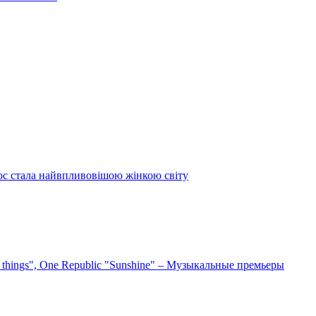
ос стала найвпливовішою жінкою світу
e things", One Republic "Sunshine" – Музыкальные премьеры