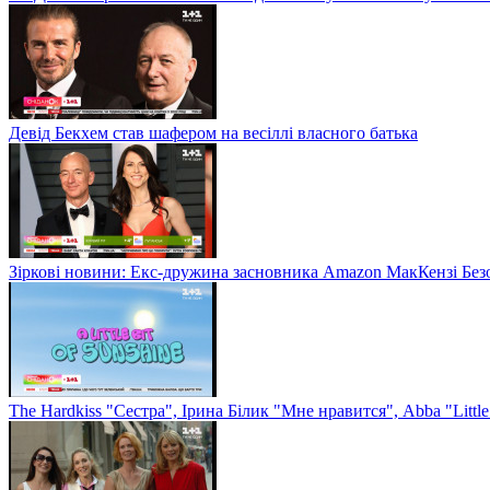
Девід Бекхем став шафером на весіллі власного батька
Зіркові новини: Екс-дружина засновника Amazon МакКензі Без
The Hardkiss "Сестра", Ірина Білик "Мне нравится", Abba "Littl