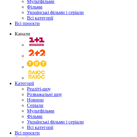
Мультфільми
Фільми
Українські фільми і серіали
Всі категорії
Всі проєкти
Канали
Категорії
Реаліті-шоу
Розважальні шоу
Новини
Серіали
Мультфільми
Фільми
Українські фільми і серіали
Всі категорії
Всі проєкти