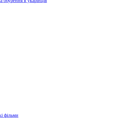
а обурення в укарїнців
кі фільми