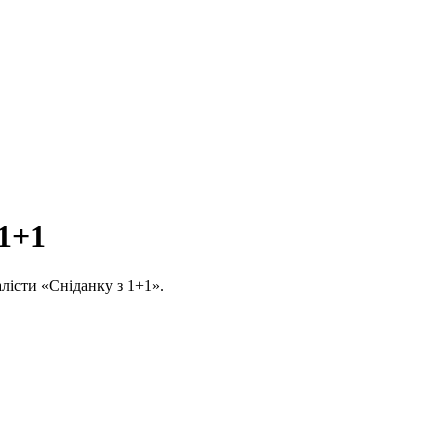
 1+1
алісти «Сніданку з 1+1».