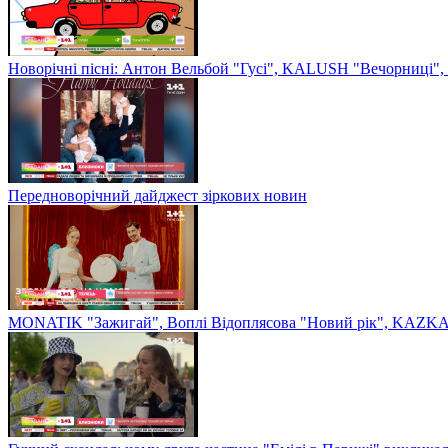
Новорічні пісні: Антон Вельбой "Гусі", KALUSH "Вечорниці", 
Передноворічний дайджест зіркових новин
MONATIK "Зажигай", Воплі Відоплясова "Новий рік", KAZKA 