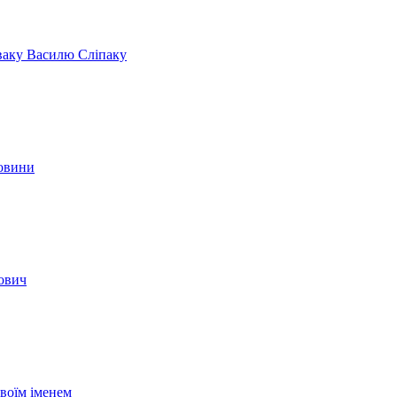
іваку Василю Сліпаку
новини
вович
своїм іменем