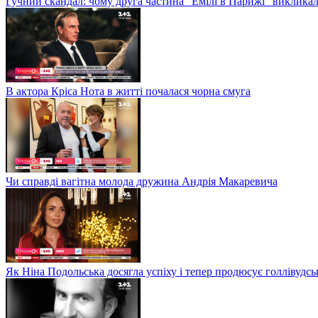
Гучний скандал: чому друга частина "Емілі в Парижі" викликал
В актора Кріса Нота в житті почалася чорна смуга
Чи справді вагітна молода дружина Андрія Макаревича
Як Ніна Подольська досягла успіху і тепер продюсує голлівудсь