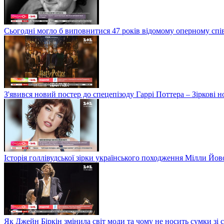
Сьогодні могло б виповнитися 47 років відомому оперному сп
З'явився новий постер до спецепізоду Гаррі Поттера – Зіркові 
Історія голлівудської зірки українського походження Мілли Йо
Як Джейн Біркін змінила світ моди та чому не носить сумки зі 