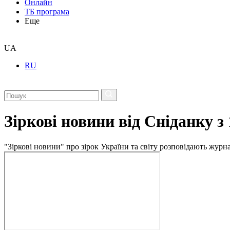
Онлайн
ТБ програма
Еще
UA
RU
Зіркові новини від Сніданку з
"Зіркові новини" про зірок України та світу розповідають журн