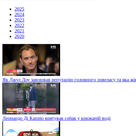
2025
2024
2023
2022
2021
2020
Як Джуд Лоу завоював репутацію головного ловеласу та яка жі
Леонардо Ді Капріо врятував собак у крижаній воді