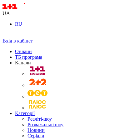
UA
RU
Вхід в кабінет
Онлайн
ТБ програма
Канали
Категорії
Реаліті-шоу
Розважальні шоу
Новини
Серіали