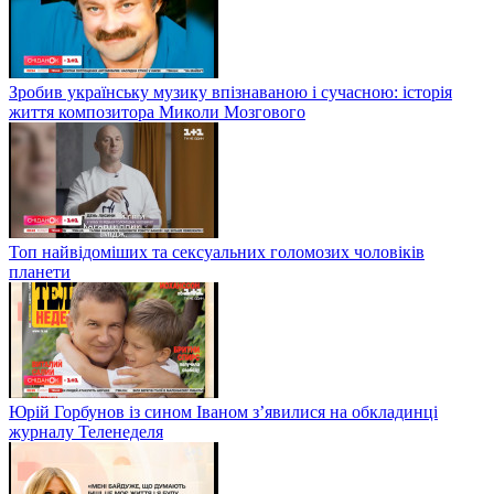
Зробив українську музику впізнаваною і сучасною: історія
життя композитора Миколи Мозгового
Топ найвідоміших та сексуальних голомозих чоловіків
планети
Юрій Горбунов із сином Іваном з’явилися на обкладинці
журналу Теленеделя