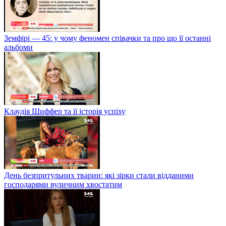
Земфірі — 45: у чому феномен співачки та про що її останні
альбоми
Клаудія Шиффер та її історія успіху
День безпритульних тварин: які зірки стали відданими
господарями вуличним хвостатим