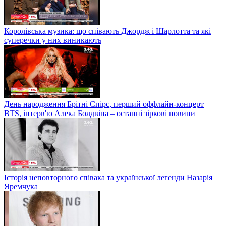
Королівська музика: що співають Джордж і Шарлотта та які
суперечки у них виникають
День народження Брітні Спірс, перший оффлайн-концерт
BTS, інтерв'ю Алека Болдвіна – останні зіркові новини
Історія неповторного співака та української легенди Назарія
Яремчука