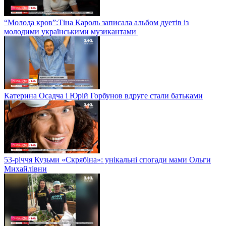
“Молода кров”:Тіна Кароль записала альбом дуетів із
молодими українськими музикантами
Катерина Осадча і Юрій Горбунов вдруге стали батьками
53-річчя Кузьми «Скрябіна»: унікальні спогади мами Ольги
Михайлівни