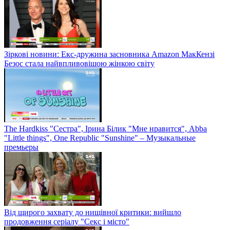
Зіркові новини: Екс-дружина засновника Amazon МакКензі
Безос стала найвпливовішою жінкою світу
The Hardkiss "Сестра", Ірина Білик "Мне нравится", Abba
"Little things", One Republic "Sunshine" – Музыкальные
премьеры
Від щирого захвату до нищівної критики: вийшло
продовження серіалу "Секс і місто"