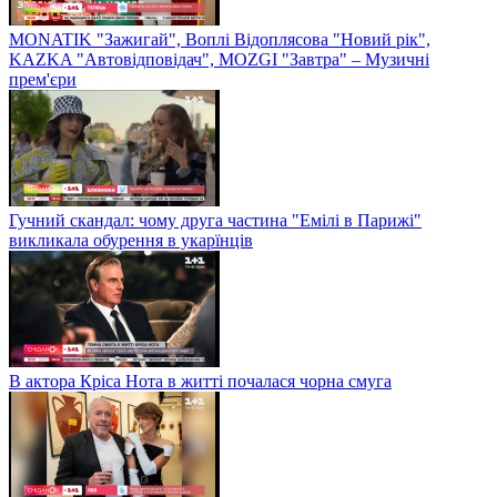
MONATIK "Зажигай", Воплі Відоплясова "Новий рік",
KAZKA "Автовідповідач", MOZGI "Завтра" – Музичні
прем'єри
Гучний скандал: чому друга частина "Емілі в Парижі"
викликала обурення в укарїнців
В актора Кріса Нота в житті почалася чорна смуга