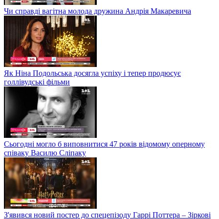
Чи справді вагітна молода дружина Андрія Макаревича
Як Ніна Подольська досягла успіху і тепер продюсує
голлівудські фільми
Сьогодні могло б виповнитися 47 років відомому оперному
співаку Василю Сліпаку
З'явився новий постер до спецепізоду Гаррі Поттера – Зіркові