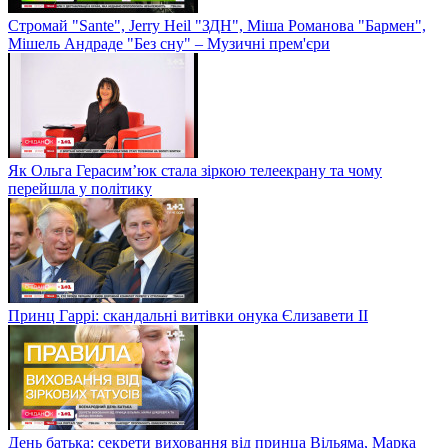
Стромай "Sante", Jerry Heil "ЗДН", Міша Романова "Бармен",
Мішель Андраде "Без сну" – Музичні прем'єри
Як Ольга Герасим’юк стала зіркою телеекрану та чому
перейшла у політику
Принц Гаррі: скандальні витівки онука Єлизавети II
День батька: секрети виховання від принца Вільяма, Марка