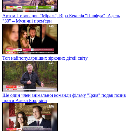
Артем Пивоваров "Міраж", Віра Кекелія "Парфум", Адель
"30" – Музичні прем'єри
Топ найпопулярніших зіркових дітей світу
Ще один член знімальної команди фільму "Іржа" подав позив
проти Алека Болдвіна