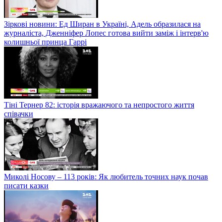
Зіркові новини: Ед Ширан в Україні, Адель образилася на
журналіста, Дженніфер Лопес готова вийти заміж і інтерв'ю
колишньої принца Гаррі
Тіні Тернер 82: історія вражаючого та непростого життя
співачки
Миколі Носову – 113 років: Як любитель точних наук почав
писати казки