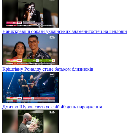
Найяскравіші образи українських знаменитостей на Гелловін
Кріштіану Роналду стане батьком близнюків
Дмитро Шуров святкує свій 40 день народження