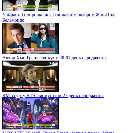
У Франції попрощалися із видатним актором Жан-Поль
Бельмондо
Актор Хью Грант святкує всій 61 день народження
RM з гурту BTS святкує свій 27 день народження