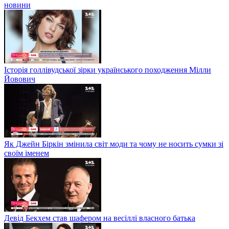
новини
Історія голлівудської зірки українського походження Мілли
Йовович
Як Джейн Біркін змінила світ моди та чому не носить сумки зі
своїм іменем
Девід Бекхем став шафером на весіллі власного батька