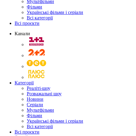
Мультфільми
Фільми
Українські фільми і серіали
Всі категорії
Всі проєкти
Канали
Категорії
Реаліті-шоу
Розважальні шоу
Новини
Серіали
Мультфільми
Фільми
Українські фільми і серіали
Всі категорії
Всі проєкти