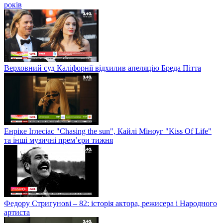
років
Верховний суд Каліфорнії відхилив апеляцію Бреда Пітта
Енріке Іглесіас "Chasing the sun", Кайлі Міноуг "Kiss Of Life"
та інші музичні прем’єри тижня
Федору Стригунові – 82: історія актора, режисера і Народного
артиста