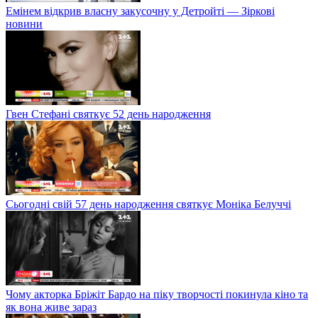
Емінем відкрив власну закусочну у Детройті — Зіркові
новини
Гвен Стефані святкує 52 день народження
Сьогодні свій 57 день народження святкує Моніка Белуччі
Чому акторка Бріжіт Бардо на піку творчості покинула кіно та
як вона живе зараз