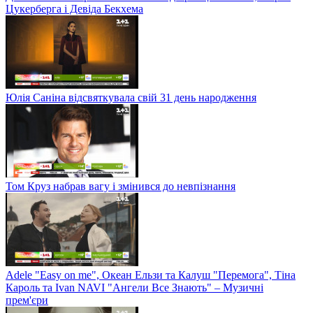
Цукерберга і Девіда Бекхема
Юлія Саніна відсвяткувала свій 31 день народження
Том Круз набрав вагу і змінився до невпізнання
Adele "Easy on me", Океан Ельзи та Калуш "Перемога", Тіна
Кароль та Ivan NAVI "Ангели Все Знають" – Музичні
прем'єри