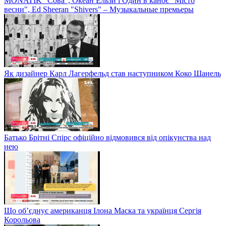
MONATIK "Сова", Океан Ельзи і Один в каноє "Місто
весни", Ed Sheeran "Shivers" – Музыкальные премьеры
Як дизайнер Карл Лагерфельд став наступником Коко Шанель
Батько Брітні Спірс офіційно відмовився від опікунства над
нею
Що об’єднує американця Ілона Маска та українця Сергія
Корольова