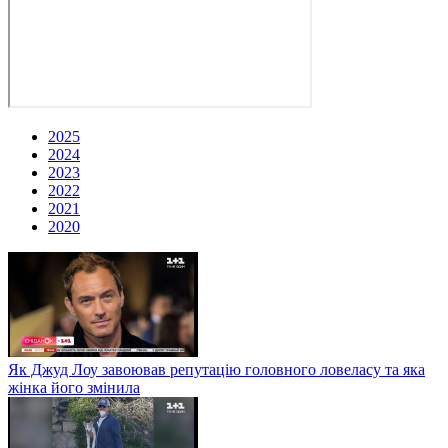
2025
2024
2023
2022
2021
2020
Як Джуд Лоу завоював репутацію головного ловеласу та яка
жінка його змінила