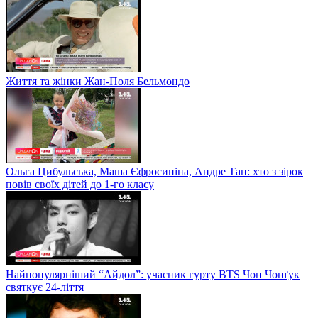
Життя та жінки Жан-Поля Бельмондо
Ольга Цибульська, Маша Єфросиніна, Андре Тан: хто з зірок
повів своїх дітей до 1-го класу
Найпопулярніший “Айдол”: учасник гурту BTS Чон Чонґук
святкує 24-ліття