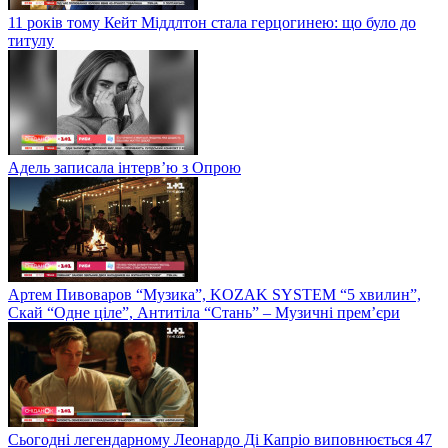
11 років тому Кейт Міддлтон стала герцогинею: що було до
титулу
Адель записала інтерв’ю з Опрою
Артем Пивоваров “Музика”, KOZAK SYSTEM “5 хвилин”,
Скай “Одне ціле”, Антитіла “Стань” – Музичні прем’єри
Сьогодні легендарному Леонардо Ді Капріо виповнюється 47