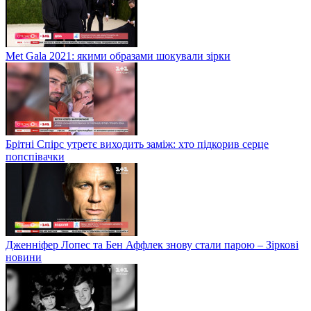
Met Gala 2021: якими образами шокували зірки
Брітні Спірс утретє виходить заміж: хто підкорив серце
попспівачки
Дженніфер Лопес та Бен Аффлек знову стали парою – Зіркові
новини