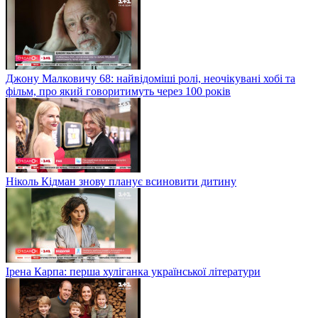
Джону Малковичу 68: найвідоміші ролі, неочікувані хобі та
фільм, про який говоритимуть через 100 років
Ніколь Кідман знову планує всиновити дитину
Ірена Карпа: перша хуліганка української літератури