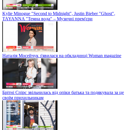
Kylie Minogue "Second to Midnight", Justin Bieber "Ghost",
TAYANNA "Темна вода" – Музичні прем'єри
Наталія Мосейчук з'явилася на обкладинці Woman magazine
Брітні Спірс звільнилась від опіки батька та подякувала за це
своїм прихильникам