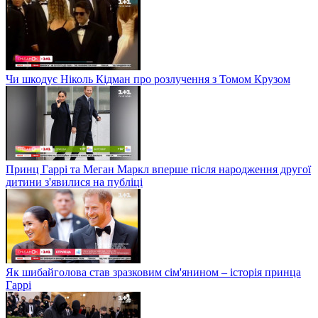
Чи шкодує Ніколь Кідман про розлучення з Томом Крузом
Принц Гаррі та Меган Маркл вперше після народження другої
дитини з'явилися на публіці
Як шибайголова став зразковим сім'янином – історія принца
Гаррі