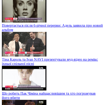
Повертається після 6-річної перерви: Адель заявила про новий
альбом
Тіна Кароль та Ivan NAVI презентували муд-відео на ремікс
їхньої спільної пісні
Що робить Пак Чіміна найщасливішим та хто погрожував
його вбити