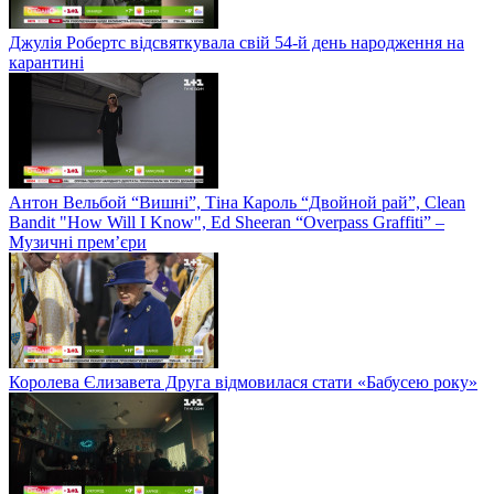
Джулія Робертс відсвяткувала свій 54-й день народження на
карантині
Антон Вельбой “Вишні”, Тіна Кароль “Двойной рай”, Clean
Bandit "How Will I Know", Ed Sheeran “Overpass Graffiti” –
Музичні прем’єри
Королева Єлизавета Друга відмовилася стати «Бабусею року»