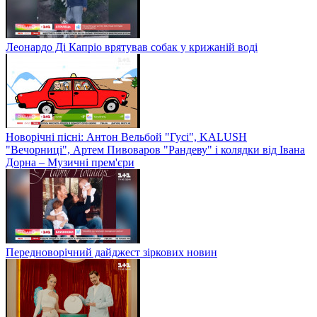
Леонардо Ді Капріо врятував собак у крижаній воді
Новорічні пісні: Антон Вельбой "Гусі", KALUSH
"Вечорниці", Артем Пивоваров "Рандеву" і колядки від Івана
Дорна – Музичні прем'єри
Передноворічний дайджест зіркових новин