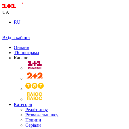
UA
RU
Вхід в кабінет
Онлайн
ТБ програма
Канали
Категорії
Реаліті-шоу
Розважальні шоу
Новини
Серіали