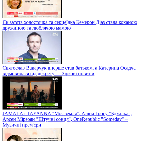
Як затята холостячка та серцеїдка Кемерон Діаз стала коханою
дружиною та люблячою мамою
Святослав Вакарчук вперше став батьком, а Катерина Осадча
відмовилася від декрету — Зіркові новини
JAMALA і TAYANNA "Моя земля", Аліна Гросу "Бджілка",
Арсен Мірзоян "Штучні сонця", OneRepublic "Someday" –
Музичні прем'єри