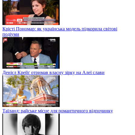
Крісті Пономар: як українська модель підкорила світові
подіуми
Денієл Крейґ отримав власну зірку на Алеї слави
Таїланд: райське місце для романтичного відпочинку