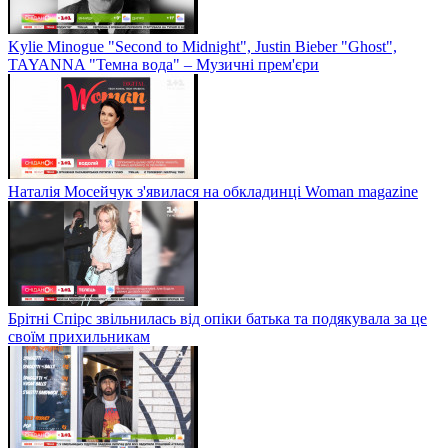
Kylie Minogue "Second to Midnight", Justin Bieber "Ghost",
TAYANNA "Темна вода" – Музичні прем'єри
Наталія Мосейчук з'явилася на обкладинці Woman magazine
Брітні Спірс звільнилась від опіки батька та подякувала за це
своїм прихильникам