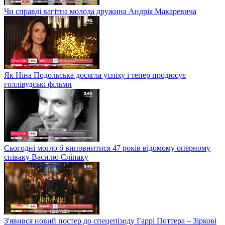
Чи справді вагітна молода дружина Андрія Макаревича
Як Ніна Подольська досягла успіху і тепер продюсує
голлівудські фільми
Сьогодні могло б виповнитися 47 років відомому оперному
співаку Василю Сліпаку
З'явився новий постер до спецепізоду Гаррі Поттера – Зіркові