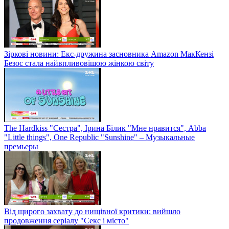
Зіркові новини: Екс-дружина засновника Amazon МакКензі
Безос стала найвпливовішою жінкою світу
The Hardkiss "Сестра", Ірина Білик "Мне нравится", Abba
"Little things", One Republic "Sunshine" – Музыкальные
премьеры
Від щирого захвату до нищівної критики: вийшло
продовження серіалу "Секс і місто"