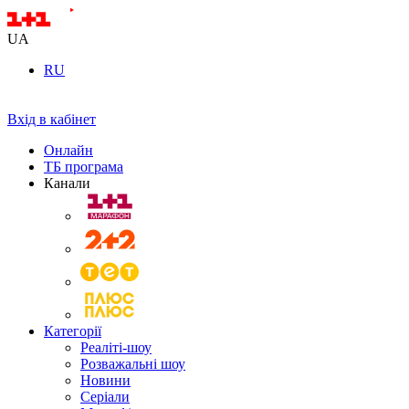
UA
RU
Вхід в кабінет
Онлайн
ТБ програма
Канали
Категорії
Реаліті-шоу
Розважальні шоу
Новини
Серіали