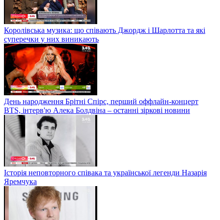
Королівська музика: що співають Джордж і Шарлотта та які
суперечки у них виникають
День народження Брітні Спірс, перший оффлайн-концерт
BTS, інтерв'ю Алека Болдвіна – останні зіркові новини
Історія неповторного співака та української легенди Назарія
Яремчука