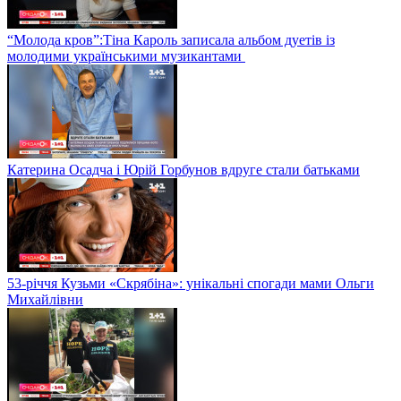
“Молода кров”:Тіна Кароль записала альбом дуетів із
молодими українськими музикантами
Катерина Осадча і Юрій Горбунов вдруге стали батьками
53-річчя Кузьми «Скрябіна»: унікальні спогади мами Ольги
Михайлівни