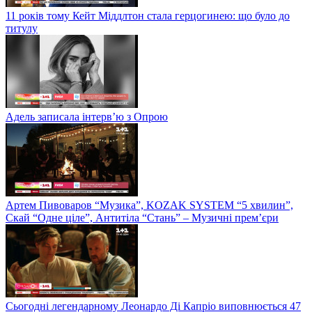
11 років тому Кейт Міддлтон стала герцогинею: що було до
титулу
Адель записала інтерв’ю з Опрою
Артем Пивоваров “Музика”, KOZAK SYSTEM “5 хвилин”,
Скай “Одне ціле”, Антитіла “Стань” – Музичні прем’єри
Сьогодні легендарному Леонардо Ді Капріо виповнюється 47