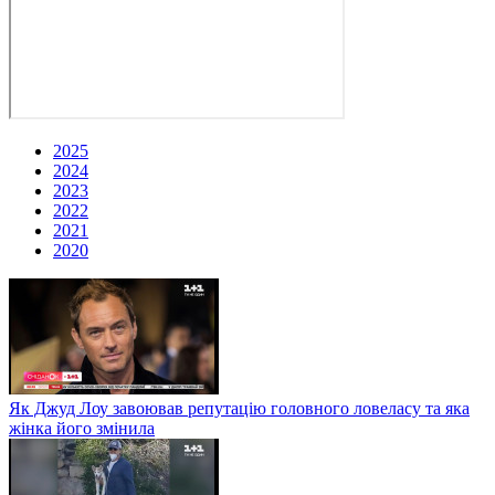
2025
2024
2023
2022
2021
2020
Як Джуд Лоу завоював репутацію головного ловеласу та яка
жінка його змінила