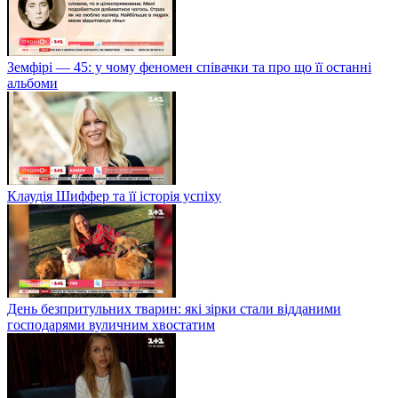
Земфірі — 45: у чому феномен співачки та про що її останні
альбоми
Клаудія Шиффер та її історія успіху
День безпритульних тварин: які зірки стали відданими
господарями вуличним хвостатим