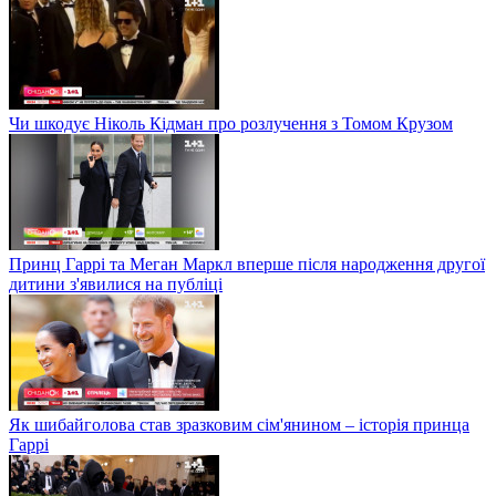
Чи шкодує Ніколь Кідман про розлучення з Томом Крузом
Принц Гаррі та Меган Маркл вперше після народження другої
дитини з'явилися на публіці
Як шибайголова став зразковим сім'янином – історія принца
Гаррі