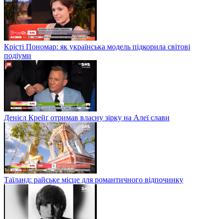
Крісті Пономар: як українська модель підкорила світові
подіуми
Денієл Крейґ отримав власну зірку на Алеї слави
Таїланд: райське місце для романтичного відпочинку