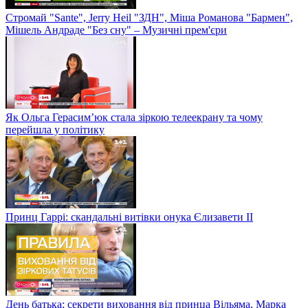
Стромай "Sante", Jerry Heil "ЗДН", Міша Романова "Бармен",
Мішель Андраде "Без сну" – Музичні прем'єри
Як Ольга Герасим’юк стала зіркою телеекрану та чому
перейшла у політику
Принц Гаррі: скандальні витівки онука Єлизавети II
День батька: секрети виховання від принца Вільяма, Марка