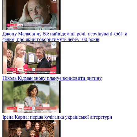
Джону Малковичу 68: найвідоміші ролі, неочікувані хобі та
фільм, про який говоритимуть через 100 років
Ніколь Кідман знову планує всиновити дитину
Ірена Карпа: перша хуліганка української літератури