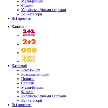
Мультфільми
Фільми
Українські фільми і серіали
Всі категорії
Всі проєкти
Канали
Категорії
Реаліті-шоу
Розважальні шоу
Новини
Серіали
Мультфільми
Фільми
Українські фільми і серіали
Всі категорії
Всі проєкти