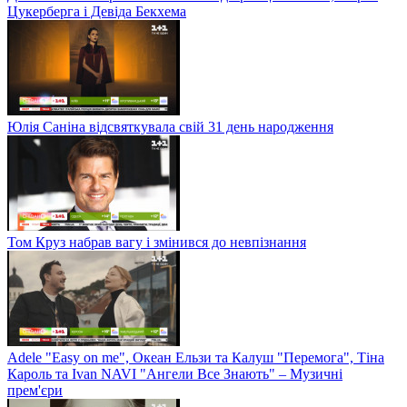
Цукерберга і Девіда Бекхема
Юлія Саніна відсвяткувала свій 31 день народження
Том Круз набрав вагу і змінився до невпізнання
Adele "Easy on me", Океан Ельзи та Калуш "Перемога", Тіна
Кароль та Ivan NAVI "Ангели Все Знають" – Музичні
прем'єри