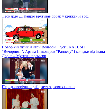
Леонардо Ді Капріо врятував собак у крижаній воді
Новорічні пісні: Антон Вельбой "Гусі", KALUSH
"Вечорниці", Артем Пивоваров "Рандеву" і колядки від Івана
Дорна – Музичні прем'єри
Передноворічний дайджест зіркових новин