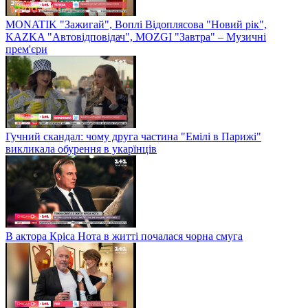
MONATIK "Зажигай", Воплі Відоплясова "Новий рік",
KAZKA "Автовідповідач", MOZGI "Завтра" – Музичні
прем'єри
Гучний скандал: чому друга частина "Емілі в Парижі"
викликала обурення в укарїнців
В актора Кріса Нота в житті почалася чорна смуга