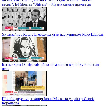
MONATIK "Сова", Океан Ельзи і Один в каноє "Місто
весни", Ed Sheeran "Shivers" – Музыкальные премьеры
Як дизайнер Карл Лагерфельд став наступником Коко Шанель
Батько Брітні Спірс офіційно відмовився від опікунства над
нею
Що об’єднує американця Ілона Маска та українця Сергія
Корольова