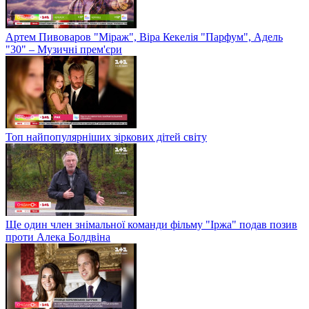
Артем Пивоваров "Міраж", Віра Кекелія "Парфум", Адель
"30" – Музичні прем'єри
Топ найпопулярніших зіркових дітей світу
Ще один член знімальної команди фільму "Іржа" подав позив
проти Алека Болдвіна