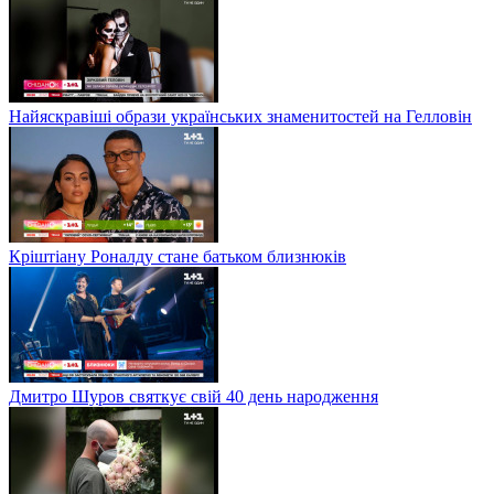
Найяскравіші образи українських знаменитостей на Гелловін
Кріштіану Роналду стане батьком близнюків
Дмитро Шуров святкує свій 40 день народження