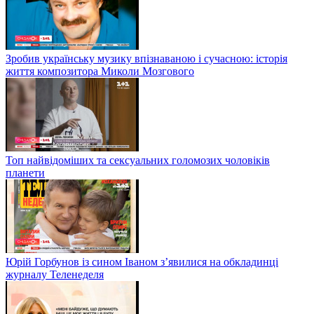
Зробив українську музику впізнаваною і сучасною: історія
життя композитора Миколи Мозгового
Топ найвідоміших та сексуальних голомозих чоловіків
планети
Юрій Горбунов із сином Іваном з’явилися на обкладинці
журналу Теленеделя