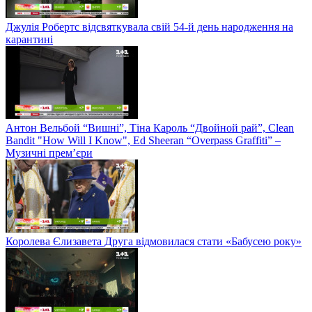
Джулія Робертс відсвяткувала свій 54-й день народження на
карантині
Антон Вельбой “Вишні”, Тіна Кароль “Двойной рай”, Clean
Bandit "How Will I Know", Ed Sheeran “Overpass Graffiti” –
Музичні прем’єри
Королева Єлизавета Друга відмовилася стати «Бабусею року»