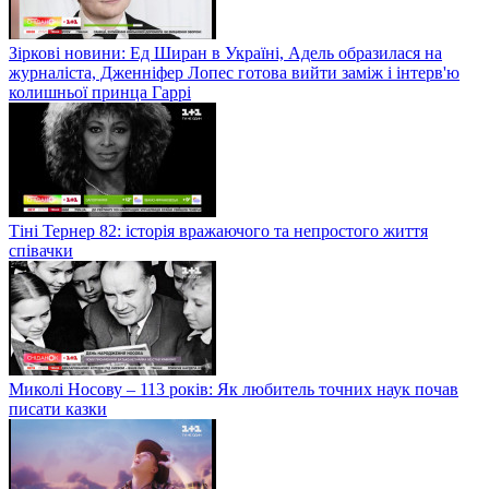
Зіркові новини: Ед Ширан в Україні, Адель образилася на
журналіста, Дженніфер Лопес готова вийти заміж і інтерв'ю
колишньої принца Гаррі
Тіні Тернер 82: історія вражаючого та непростого життя
співачки
Миколі Носову – 113 років: Як любитель точних наук почав
писати казки