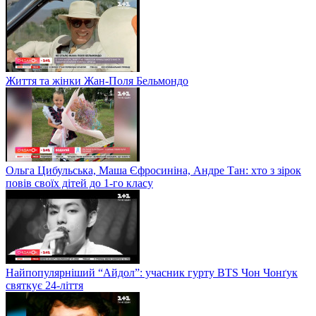
Життя та жінки Жан-Поля Бельмондо
Ольга Цибульська, Маша Єфросиніна, Андре Тан: хто з зірок
повів своїх дітей до 1-го класу
Найпопулярніший “Айдол”: учасник гурту BTS Чон Чонґук
святкує 24-ліття