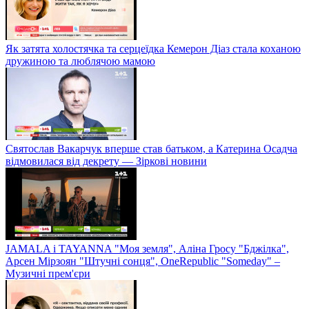
Як затята холостячка та серцеїдка Кемерон Діаз стала коханою
дружиною та люблячою мамою
Святослав Вакарчук вперше став батьком, а Катерина Осадча
відмовилася від декрету — Зіркові новини
JAMALA і TAYANNA "Моя земля", Аліна Гросу "Бджілка",
Арсен Мірзоян "Штучні сонця", OneRepublic "Someday" –
Музичні прем'єри