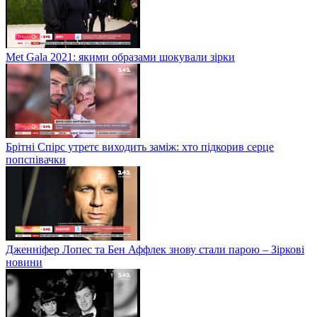
Met Gala 2021: якими образами шокували зірки
Брітні Спірс утретє виходить заміж: хто підкорив серце
попспівачки
Дженніфер Лопес та Бен Аффлек знову стали парою – Зіркові
новини