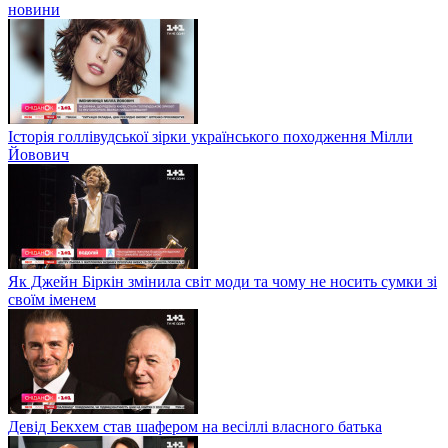
новини
Історія голлівудської зірки українського походження Мілли
Йовович
Як Джейн Біркін змінила світ моди та чому не носить сумки зі
своїм іменем
Девід Бекхем став шафером на весіллі власного батька