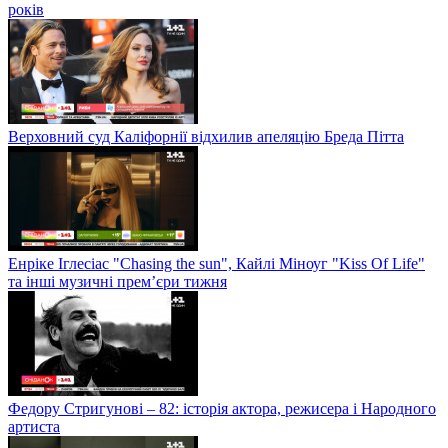
років
Верховний суд Каліфорнії відхилив апеляцію Бреда Пітта
Енріке Іглесіас "Chasing the sun", Кайлі Міноуг "Kiss Of Life"
та інші музичні прем’єри тижня
Федору Стригунові – 82: історія актора, режисера і Народного
артиста