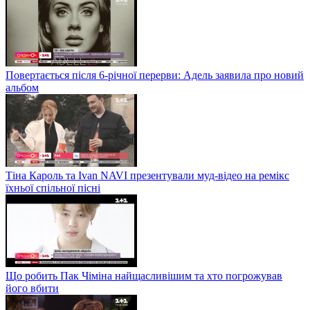
Повертається після 6-річної перерви: Адель заявила про новий
альбом
Тіна Кароль та Ivan NAVI презентували муд-відео на ремікс
їхньої спільної пісні
Що робить Пак Чіміна найщасливішим та хто погрожував
його вбити