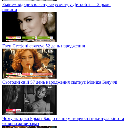
Емінем відкрив власну закусочну у Детройті — Зіркові
новини
Гвен Стефані святкує 52 день народження
Сьогодні свій 57 день народження святкує Моніка Белуччі
Чому акторка Бріжіт Бардо на піку творчості покинула кіно та
як вона живе зараз