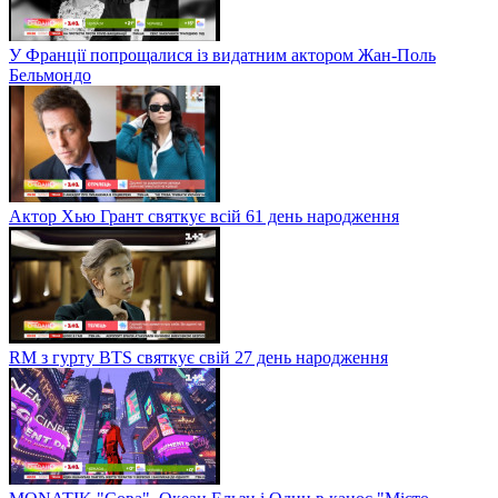
У Франції попрощалися із видатним актором Жан-Поль
Бельмондо
Актор Хью Грант святкує всій 61 день народження
RM з гурту BTS святкує свій 27 день народження