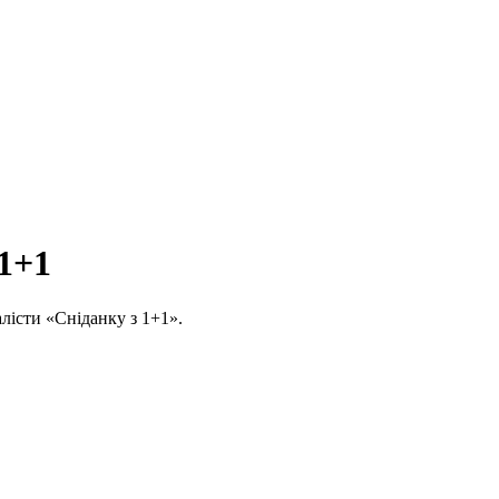
 1+1
алісти «Сніданку з 1+1».