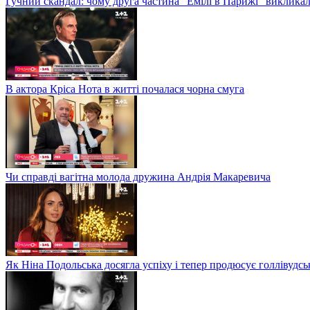
Гучний скандал: чому друга частина "Емілі в Парижі" викликал
В актора Кріса Нота в житті почалася чорна смуга
Чи справді вагітна молода дружина Андрія Макаревича
Як Ніна Подольська досягла успіху і тепер продюсує голлівудсь