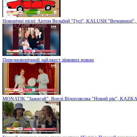
Новорічні пісні: Антон Вельбой "Гусі", KALUSH "Вечорниці", 
Передноворічний дайджест зіркових новин
MONATIK "Зажигай", Воплі Відоплясова "Новий рік", KAZKA 