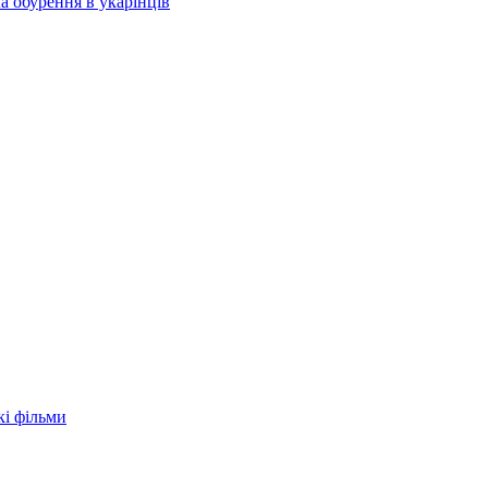
а обурення в укарїнців
кі фільми