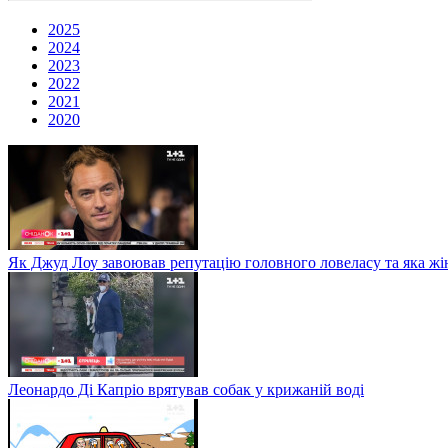
2025
2024
2023
2022
2021
2020
Як Джуд Лоу завоював репутацію головного ловеласу та яка жі
Леонардо Ді Капріо врятував собак у крижаній воді