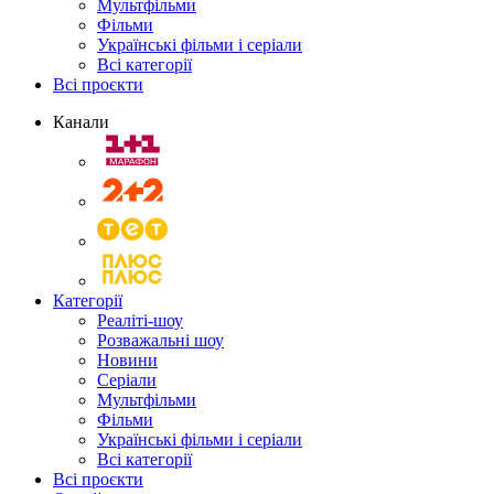
Мультфільми
Фільми
Українські фільми і серіали
Всі категорії
Всі проєкти
Канали
Категорії
Реаліті-шоу
Розважальні шоу
Новини
Серіали
Мультфільми
Фільми
Українські фільми і серіали
Всі категорії
Всі проєкти