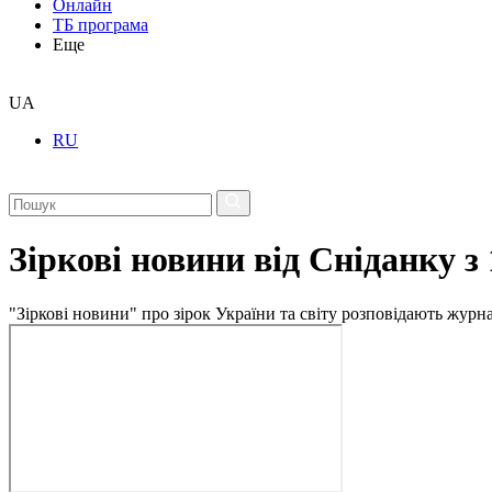
Онлайн
ТБ програма
Еще
UA
RU
Зіркові новини від Сніданку з
"Зіркові новини" про зірок України та світу розповідають журн