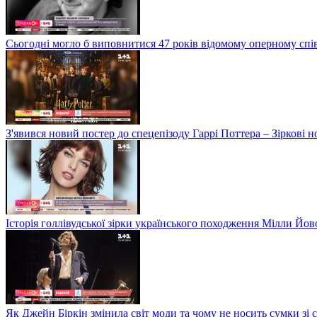
Сьогодні могло б виповнитися 47 років відомому оперному сп
З'явився новий постер до спецепізоду Гаррі Поттера – Зіркові 
Історія голлівудської зірки українського походження Мілли Йо
Як Джейн Біркін змінила світ моди та чому не носить сумки зі 