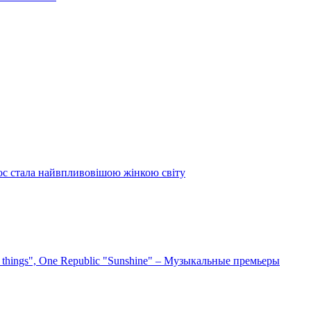
ос стала найвпливовішою жінкою світу
e things", One Republic "Sunshine" – Музыкальные премьеры