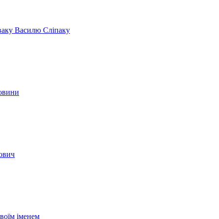
іваку Василю Сліпаку
новини
вович
своїм іменем