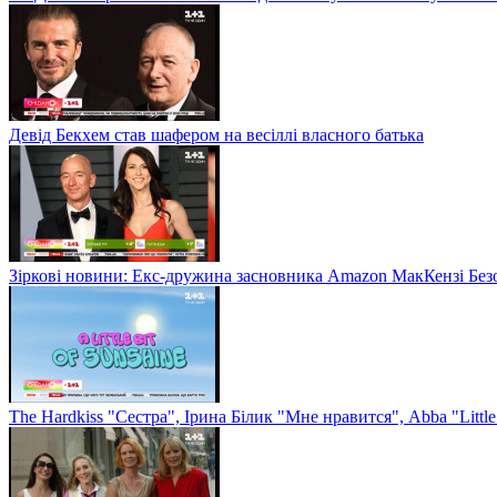
Девід Бекхем став шафером на весіллі власного батька
Зіркові новини: Екс-дружина засновника Amazon МакКензі Без
The Hardkiss "Сестра", Ірина Білик "Мне нравится", Abba "Littl