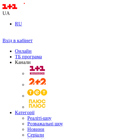
UA
RU
Вхід в кабінет
Онлайн
ТБ програма
Канали
Категорії
Реаліті-шоу
Розважальні шоу
Новини
Серіали