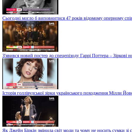
Сьогодні могло б виповнитися 47 років відомому оперному сп
З'явився новий постер до спецепізоду Гаррі Поттера – Зіркові 
Історія голлівудської зірки українського походження Мілли Йо
Як Джейн Біркін змінила світ моди та чому не носить сумки зі 