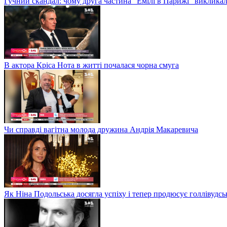
Гучний скандал: чому друга частина "Емілі в Парижі" викликал
В актора Кріса Нота в житті почалася чорна смуга
Чи справді вагітна молода дружина Андрія Макаревича
Як Ніна Подольська досягла успіху і тепер продюсує голлівудсь