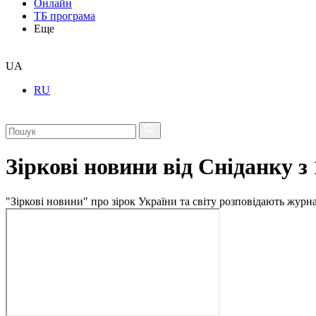
Онлайн
ТБ програма
Еще
UA
RU
Зіркові новини від Сніданку з
"Зіркові новини" про зірок України та світу розповідають журн