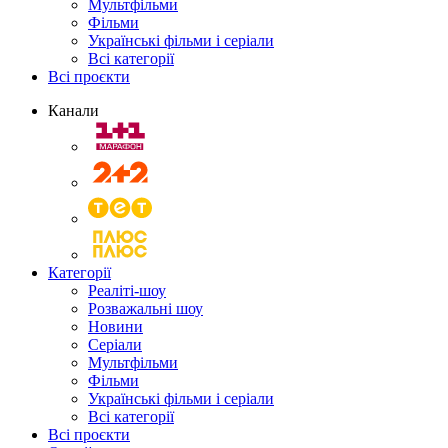
Мультфільми
Фільми
Українські фільми і серіали
Всі категорії
Всі проєкти
Канали
Категорії
Реаліті-шоу
Розважальні шоу
Новини
Серіали
Мультфільми
Фільми
Українські фільми і серіали
Всі категорії
Всі проєкти