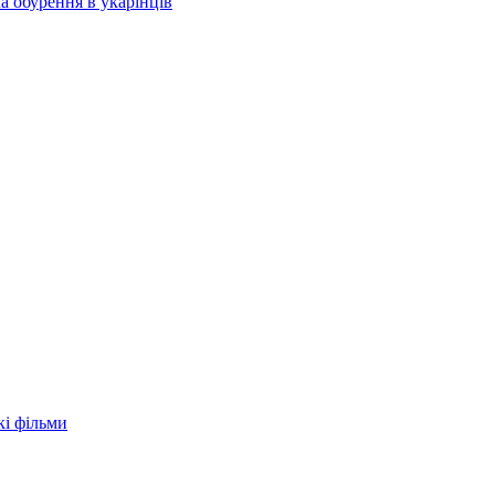
а обурення в укарїнців
кі фільми