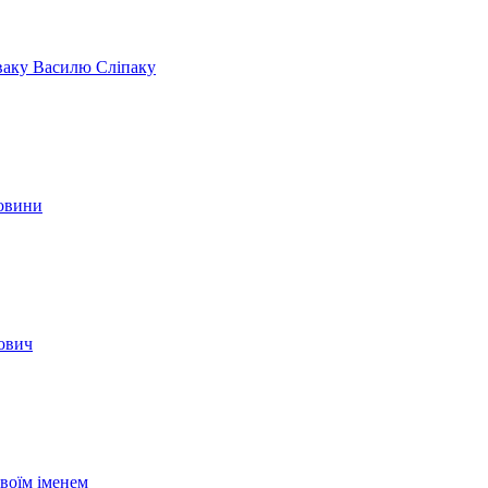
іваку Василю Сліпаку
новини
вович
своїм іменем