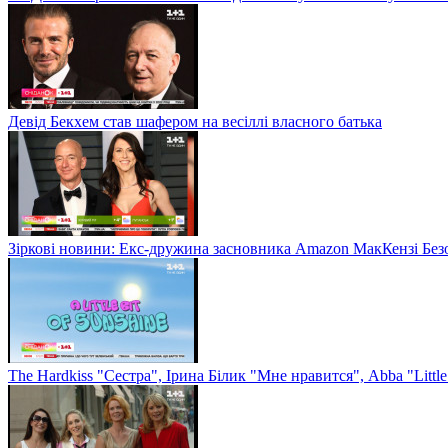
Девід Бекхем став шафером на весіллі власного батька
Зіркові новини: Екс-дружина засновника Amazon МакКензі Без
The Hardkiss "Сестра", Ірина Білик "Мне нравится", Abba "Littl