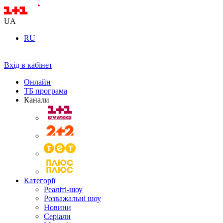
UA
RU
Вхід в кабінет
Онлайн
ТБ програма
Канали
Категорії
Реаліті-шоу
Розважальні шоу
Новини
Серіали