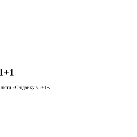
 1+1
алісти «Сніданку з 1+1».