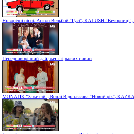
Новорічні пісні: Антон Вельбой "Гусі", KALUSH "Вечорниці", 
Передноворічний дайджест зіркових новин
MONATIK "Зажигай", Воплі Відоплясова "Новий рік", KAZKA 