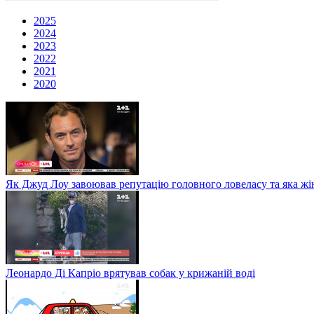
2025
2024
2023
2022
2021
2020
Як Джуд Лоу завоював репутацію головного ловеласу та яка жі
Леонардо Ді Капріо врятував собак у крижаній воді