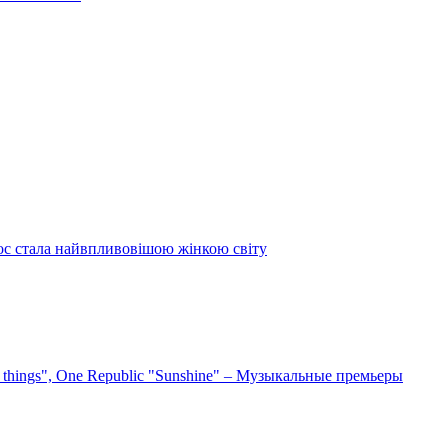
ос стала найвпливовішою жінкою світу
e things", One Republic "Sunshine" – Музыкальные премьеры