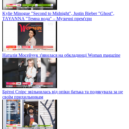
Kylie Minogue "Second to Midnight", Justin Bieber "Ghost",
TAYANNA "Темна вода" – Музичні прем'єри
Наталія Мосейчук з'явилася на обкладинці Woman magazine
Брітні Спірс звільнилась від опіки батька та подякувала за це
своїм прихильникам