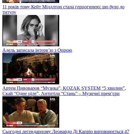
11 років тому Кейт Міддлтон стала герцогинею: що було до
титулу
Адель записала інтерв’ю з Опрою
Артем Пивоваров “Музика”, KOZAK SYSTEM “5 хвилин”,
Скай “Одне ціле”, Антитіла “Стань” – Музичні прем’єри
Сьогодні легендарному Леонардо Ді Капріо виповнюється 47