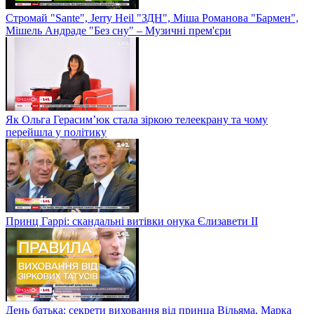
Стромай "Sante", Jerry Heil "ЗДН", Міша Романова "Бармен",
Мішель Андраде "Без сну" – Музичні прем'єри
Як Ольга Герасим’юк стала зіркою телеекрану та чому
перейшла у політику
Принц Гаррі: скандальні витівки онука Єлизавети II
День батька: секрети виховання від принца Вільяма, Марка