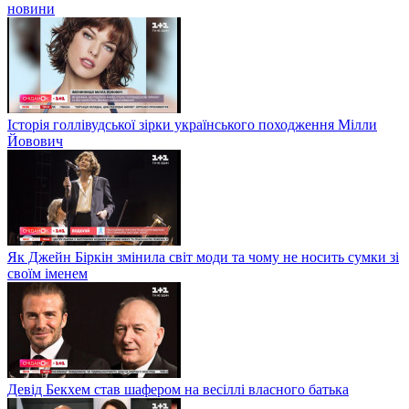
новини
Історія голлівудської зірки українського походження Мілли
Йовович
Як Джейн Біркін змінила світ моди та чому не носить сумки зі
своїм іменем
Девід Бекхем став шафером на весіллі власного батька