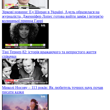
Зіркові новини: Ед Ширан в Україні, Адель образилася на
журналіста, Дженніфер Лопес готова вийти заміж і інтерв'ю
колишньої принца Гаррі
Тіні Тернер 82: історія вражаючого та непростого життя
співачки
Миколі Носову – 113 років: Як любитель точних наук почав
писати казки