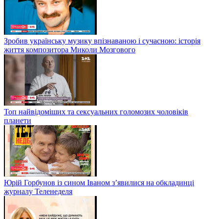
Зробив українську музику впізнаваною і сучасною: історія
життя композитора Миколи Мозгового
Топ найвідоміших та сексуальних голомозих чоловіків
планети
Юрій Горбунов із сином Іваном з’явилися на обкладинці
журналу Теленеделя