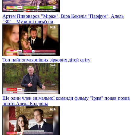
Артем Пивоваров "Міраж", Віра Кекелія "Парфум", Адель
"30" – Музичні прем'єри
Топ найпопулярніших зіркових дітей світу
Ще один член знімальної команди фільму "Іржа" подав позив
проти Алека Болдвіна