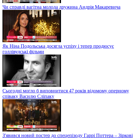
Чи справді вагітна молода дружина Андрія Макаревича
Як Ніна Подольська досягла успіху і тепер продюсує
голлівудські фільми
Сьогодні могло б виповнитися 47 років відомому оперному
співаку Василю Сліпаку
З'явився новий постер до спецепізоду Гаррі Поттера – Зіркові