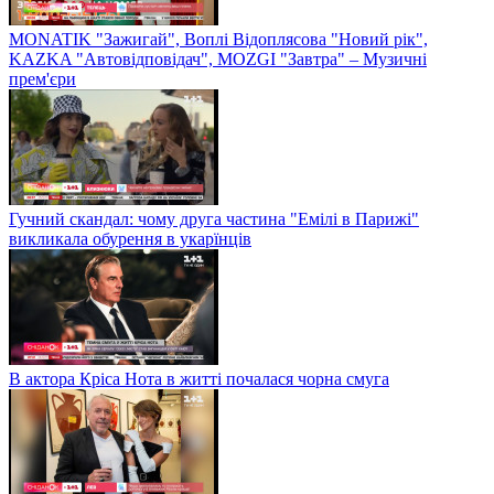
MONATIK "Зажигай", Воплі Відоплясова "Новий рік",
KAZKA "Автовідповідач", MOZGI "Завтра" – Музичні
прем'єри
Гучний скандал: чому друга частина "Емілі в Парижі"
викликала обурення в укарїнців
В актора Кріса Нота в житті почалася чорна смуга