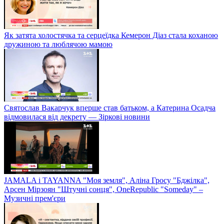
Як затята холостячка та серцеїдка Кемерон Діаз стала коханою
дружиною та люблячою мамою
Святослав Вакарчук вперше став батьком, а Катерина Осадча
відмовилася від декрету — Зіркові новини
JAMALA і TAYANNA "Моя земля", Аліна Гросу "Бджілка",
Арсен Мірзоян "Штучні сонця", OneRepublic "Someday" –
Музичні прем'єри