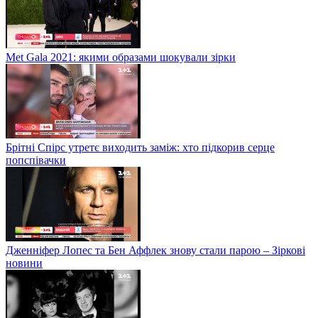
Met Gala 2021: якими образами шокували зірки
Брітні Спірс утретє виходить заміж: хто підкорив серце
попспівачки
Дженніфер Лопес та Бен Аффлек знову стали парою – Зіркові
новини