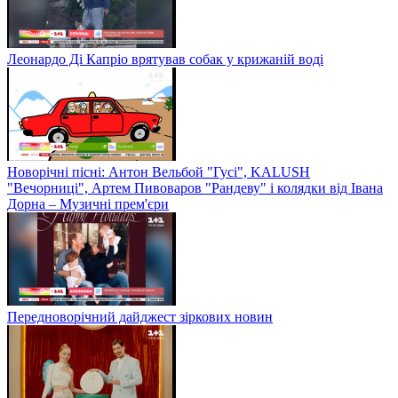
Леонардо Ді Капріо врятував собак у крижаній воді
Новорічні пісні: Антон Вельбой "Гусі", KALUSH
"Вечорниці", Артем Пивоваров "Рандеву" і колядки від Івана
Дорна – Музичні прем'єри
Передноворічний дайджест зіркових новин