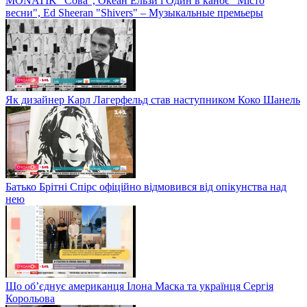
MONATIK "Сова", Океан Ельзи і Один в каноє "Місто
весни", Ed Sheeran "Shivers" – Музыкальные премьеры
Як дизайнер Карл Лагерфельд став наступником Коко Шанель
Батько Брітні Спірс офіційно відмовився від опікунства над
нею
Що об’єднує американця Ілона Маска та українця Сергія
Корольова