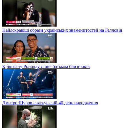
Найяскравіші образи українських знаменитостей на Гелловін
Кріштіану Роналду стане батьком близнюків
Дмитро Шуров святкує свій 40 день народження