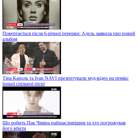
Повертається після 6-річної перерви: Адель заявила про новий
альбом
Тіна Кароль та Ivan NAVI презентували муд-відео на ремікс
їхньої спільної пісні
Що робить Пак Чіміна найщасливішим та хто погрожував
його вбити