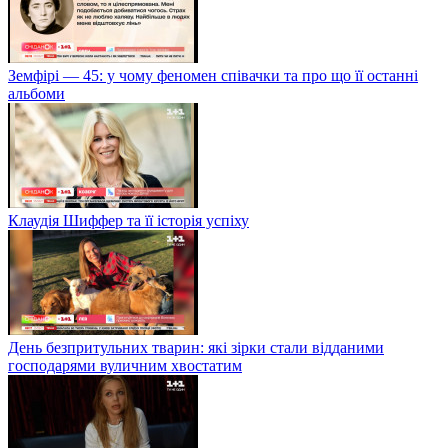
Земфірі — 45: у чому феномен співачки та про що її останні
альбоми
Клаудія Шиффер та її історія успіху
День безпритульних тварин: які зірки стали відданими
господарями вуличним хвостатим