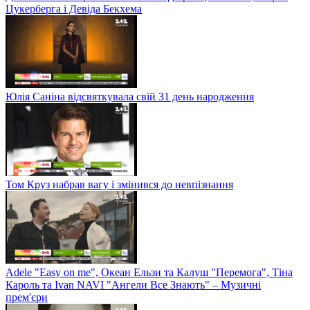
Цукерберга і Девіда Бекхема
Юлія Саніна відсвяткувала свій 31 день народження
Том Круз набрав вагу і змінився до невпізнання
Adele "Easy on me", Океан Ельзи та Калуш "Перемога", Тіна
Кароль та Ivan NAVI "Ангели Все Знають" – Музичні
прем'єри