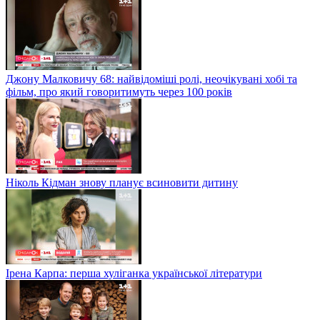
Джону Малковичу 68: найвідоміші ролі, неочікувані хобі та
фільм, про який говоритимуть через 100 років
Ніколь Кідман знову планує всиновити дитину
Ірена Карпа: перша хуліганка української літератури