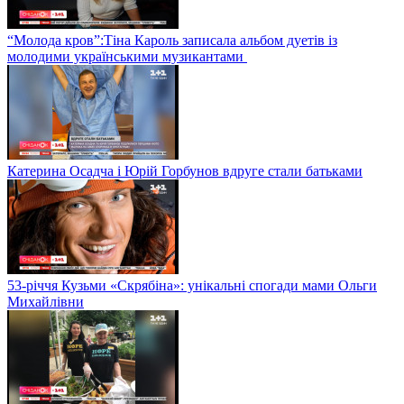
“Молода кров”:Тіна Кароль записала альбом дуетів із
молодими українськими музикантами
Катерина Осадча і Юрій Горбунов вдруге стали батьками
53-річчя Кузьми «Скрябіна»: унікальні спогади мами Ольги
Михайлівни