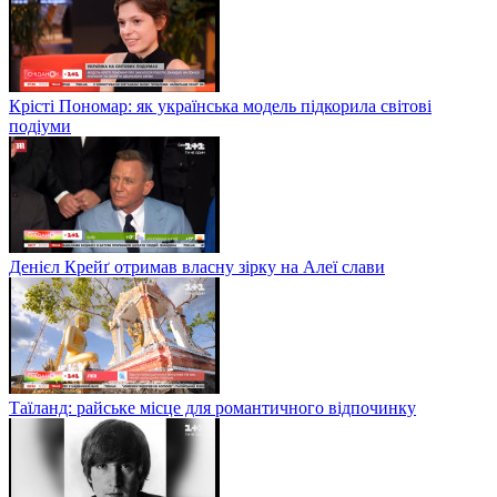
Крісті Пономар: як українська модель підкорила світові
подіуми
Денієл Крейґ отримав власну зірку на Алеї слави
Таїланд: райське місце для романтичного відпочинку