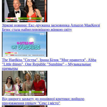
Зіркові новини: Екс-дружина засновника Amazon МакКензі
Безос стала найвпливовішою жінкою світу
The Hardkiss "Сестра", Ірина Білик "Мне нравится", Abba
"Little things", One Republic "Sunshine" – Музыкальные
премьеры
Від щирого захвату до нищівної критики: вийшло
продовження серіалу "Секс і місто"