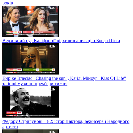
років
Верховний суд Каліфорнії відхилив апеляцію Бреда Пітта
Енріке Іглесіас "Chasing the sun", Кайлі Міноуг "Kiss Of Life"
та інші музичні прем’єри тижня
Федору Стригунові – 82: історія актора, режисера і Народного
артиста