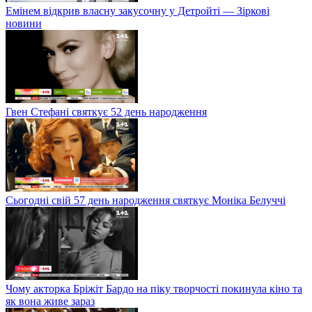
Емінем відкрив власну закусочну у Детройті — Зіркові
новини
Гвен Стефані святкує 52 день народження
Сьогодні свій 57 день народження святкує Моніка Белуччі
Чому акторка Бріжіт Бардо на піку творчості покинула кіно та
як вона живе зараз