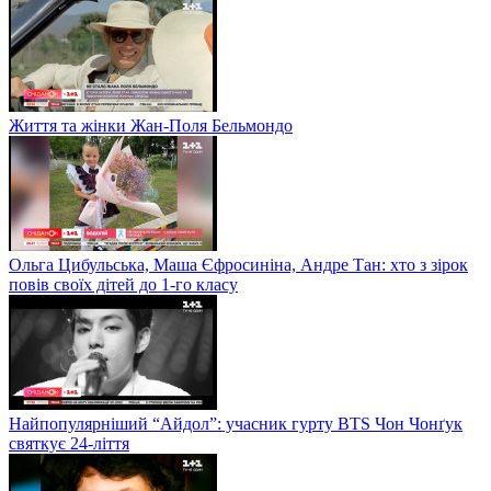
Життя та жінки Жан-Поля Бельмондо
Ольга Цибульська, Маша Єфросиніна, Андре Тан: хто з зірок
повів своїх дітей до 1-го класу
Найпопулярніший “Айдол”: учасник гурту BTS Чон Чонґук
святкує 24-ліття