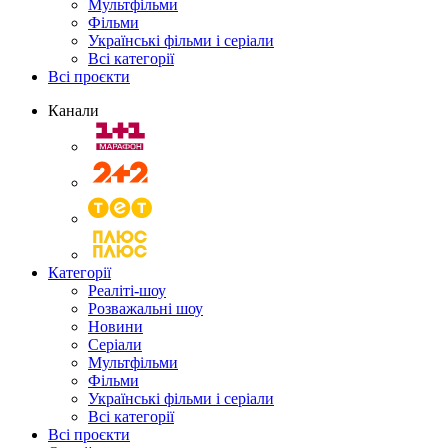
Мультфільми
Фільми
Українські фільми і серіали
Всі категорії
Всі проєкти
Канали
Категорії
Реаліті-шоу
Розважальні шоу
Новини
Серіали
Мультфільми
Фільми
Українські фільми і серіали
Всі категорії
Всі проєкти