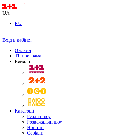
UA
RU
Вхід в кабінет
Онлайн
ТБ програма
Канали
Категорії
Реаліті-шоу
Розважальні шоу
Новини
Серіали