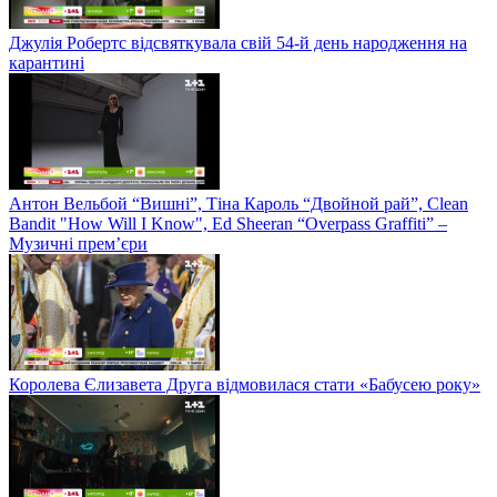
Джулія Робертс відсвяткувала свій 54-й день народження на
карантині
Антон Вельбой “Вишні”, Тіна Кароль “Двойной рай”, Clean
Bandit "How Will I Know", Ed Sheeran “Overpass Graffiti” –
Музичні прем’єри
Королева Єлизавета Друга відмовилася стати «Бабусею року»