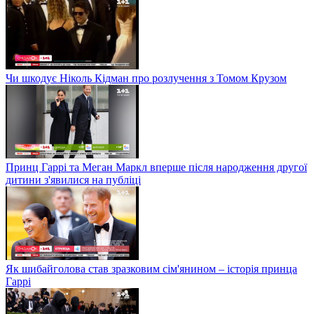
Чи шкодує Ніколь Кідман про розлучення з Томом Крузом
Принц Гаррі та Меган Маркл вперше після народження другої
дитини з'явилися на публіці
Як шибайголова став зразковим сім'янином – історія принца
Гаррі