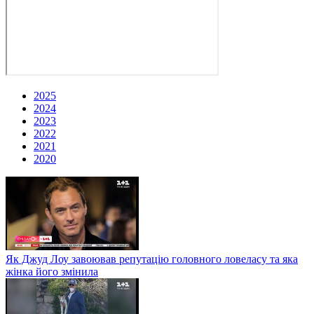
2025
2024
2023
2022
2021
2020
Як Джуд Лоу завоював репутацію головного ловеласу та яка
жінка його змінила