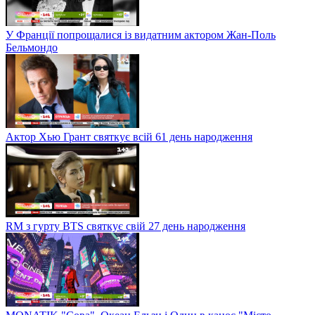
У Франції попрощалися із видатним актором Жан-Поль
Бельмондо
Актор Хью Грант святкує всій 61 день народження
RM з гурту BTS святкує свій 27 день народження