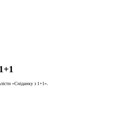
 1+1
алісти «Сніданку з 1+1».