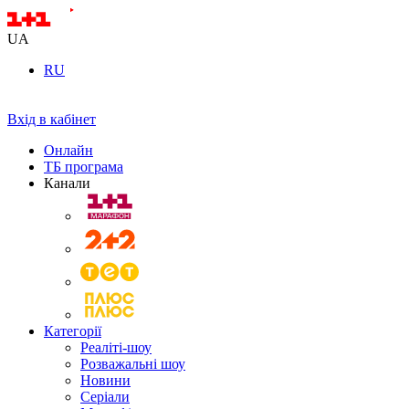
UA
RU
Вхід в кабінет
Онлайн
ТБ програма
Канали
Категорії
Реаліті-шоу
Розважальні шоу
Новини
Серіали