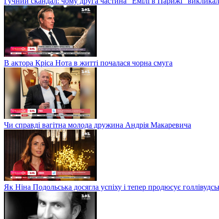
Гучний скандал: чому друга частина "Емілі в Парижі" викликал
В актора Кріса Нота в житті почалася чорна смуга
Чи справді вагітна молода дружина Андрія Макаревича
Як Ніна Подольська досягла успіху і тепер продюсує голлівудсь