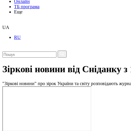
Онлайн
ТБ програма
Еще
UA
RU
Зіркові новини від Сніданку з
"Зіркові новини" про зірок України та світу розповідають журн