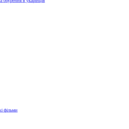
а обурення в укарїнців
кі фільми