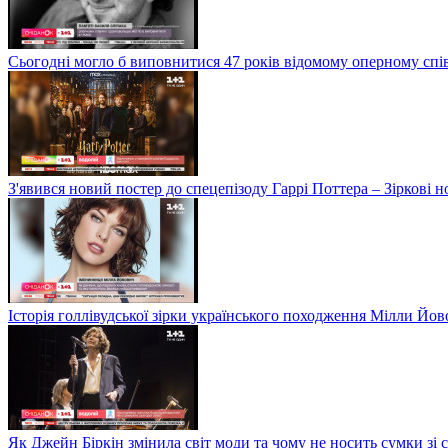
Сьогодні могло б виповнитися 47 років відомому оперному сп
З'явився новий постер до спецепізоду Гаррі Поттера – Зіркові 
Історія голлівудської зірки українського походження Мілли Йо
Як Джейн Біркін змінила світ моди та чому не носить сумки зі 