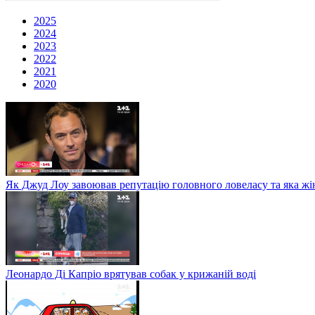
2025
2024
2023
2022
2021
2020
Як Джуд Лоу завоював репутацію головного ловеласу та яка жі
Леонардо Ді Капріо врятував собак у крижаній воді