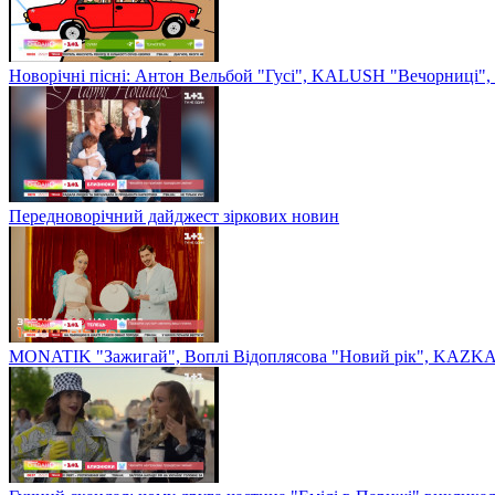
Новорічні пісні: Антон Вельбой "Гусі", KALUSH "Вечорниці", 
Передноворічний дайджест зіркових новин
MONATIK "Зажигай", Воплі Відоплясова "Новий рік", KAZKA 