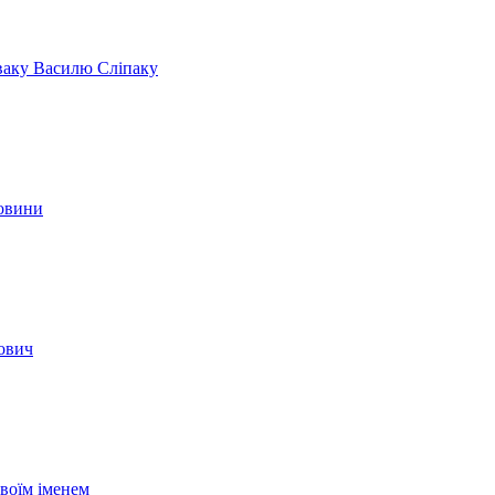
іваку Василю Сліпаку
новини
вович
своїм іменем