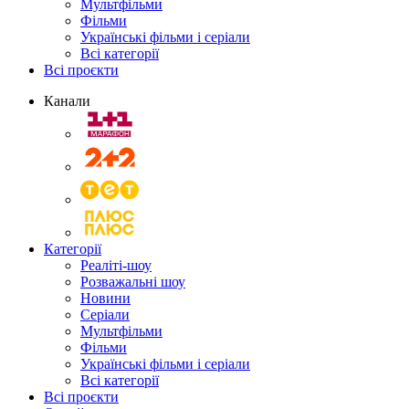
Мультфільми
Фільми
Українські фільми і серіали
Всі категорії
Всі проєкти
Канали
Категорії
Реаліті-шоу
Розважальні шоу
Новини
Серіали
Мультфільми
Фільми
Українські фільми і серіали
Всі категорії
Всі проєкти