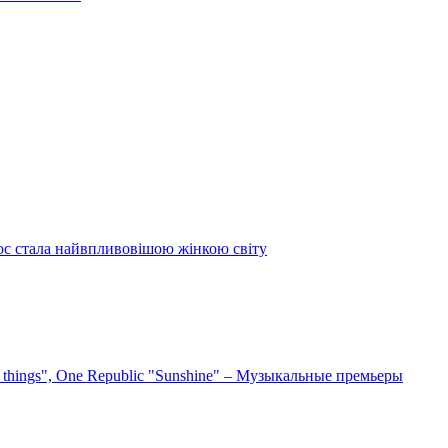
ос стала найвпливовішою жінкою світу
e things", One Republic "Sunshine" – Музыкальные премьеры