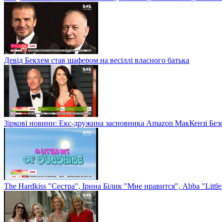
Девід Бекхем став шафером на весіллі власного батька
Зіркові новини: Екс-дружина засновника Amazon МакКензі Без
The Hardkiss "Сестра", Ірина Білик "Мне нравится", Abba "Littl