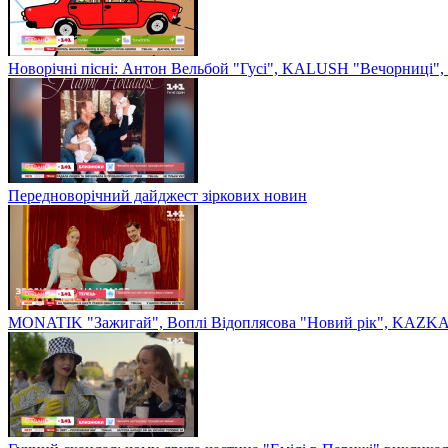
Новорічні пісні: Антон Вельбой "Гусі", KALUSH "Вечорниці", 
Передноворічний дайджест зіркових новин
MONATIK "Зажигай", Воплі Відоплясова "Новий рік", KAZKA 