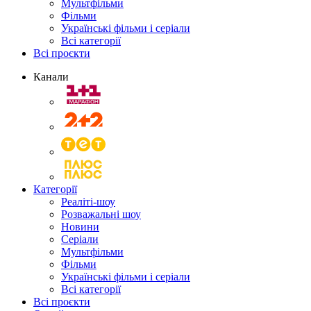
Мультфільми
Фільми
Українські фільми і серіали
Всі категорії
Всі проєкти
Канали
Категорії
Реаліті-шоу
Розважальні шоу
Новини
Серіали
Мультфільми
Фільми
Українські фільми і серіали
Всі категорії
Всі проєкти