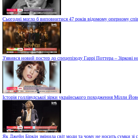
Сьогодні могло б виповнитися 47 років відомому оперному сп
З'явився новий постер до спецепізоду Гаррі Поттера – Зіркові 
Історія голлівудської зірки українського походження Мілли Йо
Як Джейн Біркін змінила світ моди та чому не носить сумки зі 