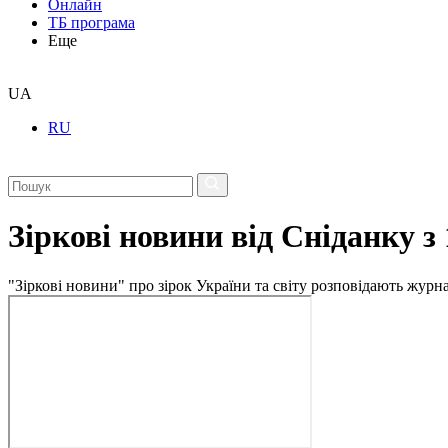
Онлайн
ТБ програма
Еще
UA
RU
Зіркові новини від Сніданку з
"Зіркові новини" про зірок України та світу розповідають журн