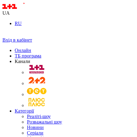
UA
RU
Вхід в кабінет
Онлайн
ТБ програма
Канали
Категорії
Реаліті-шоу
Розважальні шоу
Новини
Серіали