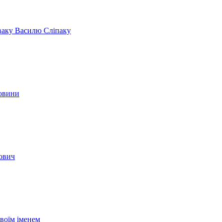
іваку Василю Сліпаку
новини
вович
своїм іменем