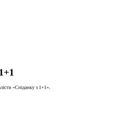
 1+1
алісти «Сніданку з 1+1».