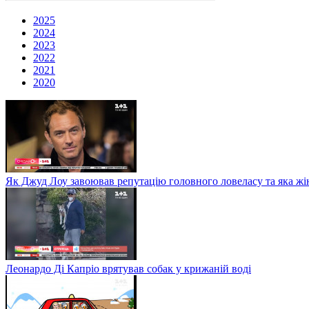
2025
2024
2023
2022
2021
2020
Як Джуд Лоу завоював репутацію головного ловеласу та яка жі
Леонардо Ді Капріо врятував собак у крижаній воді