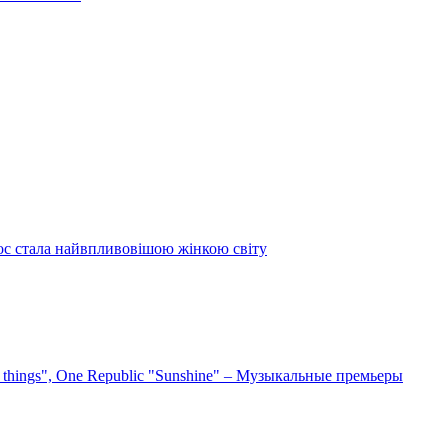
ос стала найвпливовішою жінкою світу
e things", One Republic "Sunshine" – Музыкальные премьеры