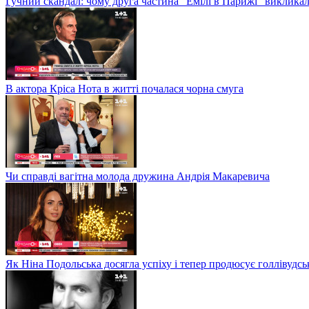
Гучний скандал: чому друга частина "Емілі в Парижі" викликал
В актора Кріса Нота в житті почалася чорна смуга
Чи справді вагітна молода дружина Андрія Макаревича
Як Ніна Подольська досягла успіху і тепер продюсує голлівудсь