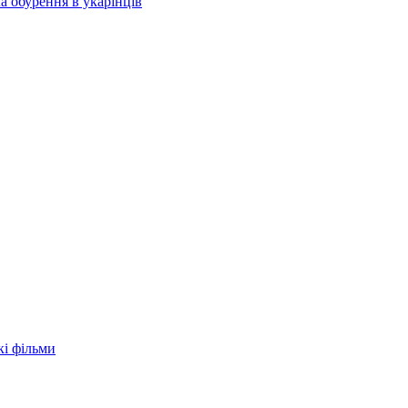
а обурення в укарїнців
кі фільми