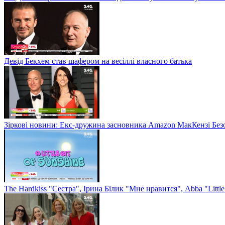
Девід Бекхем став шафером на весіллі власного батька
Зіркові новини: Екс-дружина засновника Amazon МакКензі Без
The Hardkiss "Сестра", Ірина Білик "Мне нравится", Abba "Littl