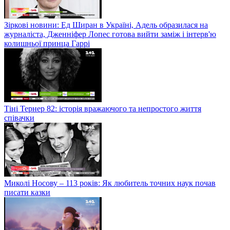
Зіркові новини: Ед Ширан в Україні, Адель образилася на
журналіста, Дженніфер Лопес готова вийти заміж і інтерв'ю
колишньої принца Гаррі
Тіні Тернер 82: історія вражаючого та непростого життя
співачки
Миколі Носову – 113 років: Як любитель точних наук почав
писати казки