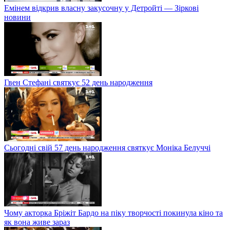
Емінем відкрив власну закусочну у Детройті — Зіркові
новини
Гвен Стефані святкує 52 день народження
Сьогодні свій 57 день народження святкує Моніка Белуччі
Чому акторка Бріжіт Бардо на піку творчості покинула кіно та
як вона живе зараз