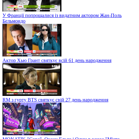
У Франції попрощалися із видатним актором Жан-Поль
Бельмондо
Актор Хью Грант святкує всій 61 день народження
RM з гурту BTS святкує свій 27 день народження