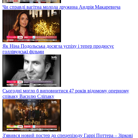
Чи справді вагітна молода дружина Андрія Макаревича
Як Ніна Подольська досягла успіху і тепер продюсує
голлівудські фільми
Сьогодні могло б виповнитися 47 років відомому оперному
співаку Василю Сліпаку
З'явився новий постер до спецепізоду Гаррі Поттера – Зіркові