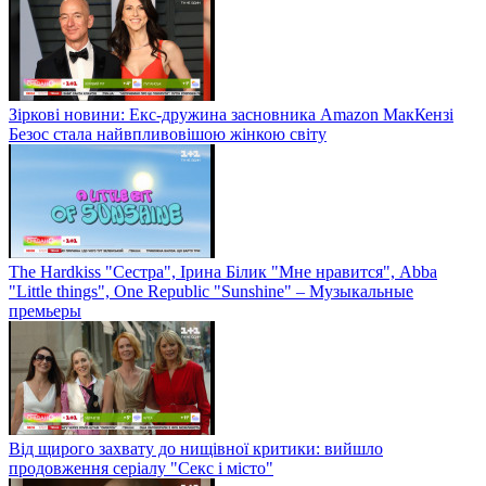
Зіркові новини: Екс-дружина засновника Amazon МакКензі
Безос стала найвпливовішою жінкою світу
The Hardkiss "Сестра", Ірина Білик "Мне нравится", Abba
"Little things", One Republic "Sunshine" – Музыкальные
премьеры
Від щирого захвату до нищівної критики: вийшло
продовження серіалу "Секс і місто"