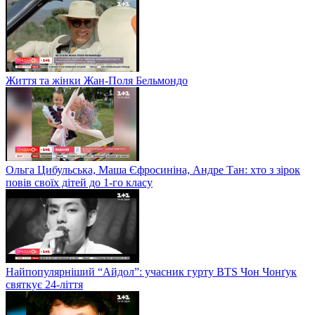
Життя та жінки Жан-Поля Бельмондо
Ольга Цибульська, Маша Єфросиніна, Андре Тан: хто з зірок
повів своїх дітей до 1-го класу
Найпопулярніший “Айдол”: учасник гурту BTS Чон Чонґук
святкує 24-ліття