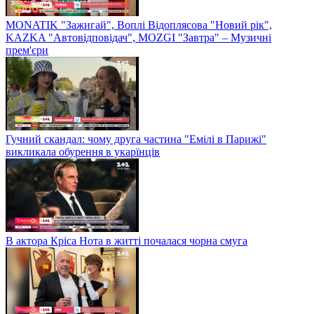
MONATIK "Зажигай", Воплі Відоплясова "Новий рік",
KAZKA "Автовідповідач", MOZGI "Завтра" – Музичні
прем'єри
Гучний скандал: чому друга частина "Емілі в Парижі"
викликала обурення в укарїнців
В актора Кріса Нота в житті почалася чорна смуга