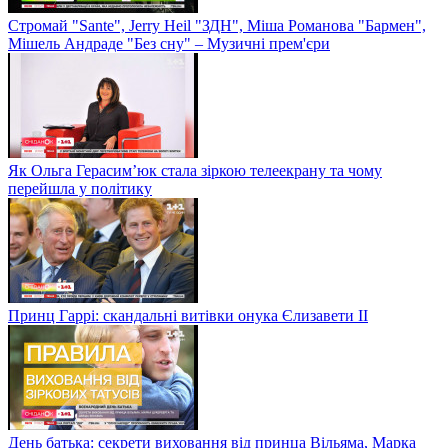
Стромай "Sante", Jerry Heil "ЗДН", Міша Романова "Бармен",
Мішель Андраде "Без сну" – Музичні прем'єри
Як Ольга Герасим’юк стала зіркою телеекрану та чому
перейшла у політику
Принц Гаррі: скандальні витівки онука Єлизавети II
День батька: секрети виховання від принца Вільяма, Марка