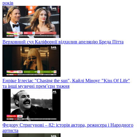
років
Верховний суд Каліфорнії відхилив апеляцію Бреда Пітта
Енріке Іглесіас "Chasing the sun", Кайлі Міноуг "Kiss Of Life"
та інші музичні прем’єри тижня
Федору Стригунові – 82: історія актора, режисера і Народного
артиста