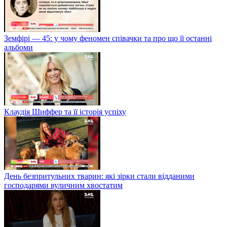
Земфірі — 45: у чому феномен співачки та про що її останні
альбоми
Клаудія Шиффер та її історія успіху
День безпритульних тварин: які зірки стали відданими
господарями вуличним хвостатим