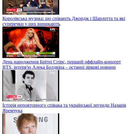
Королівська музика: що співають Джордж і Шарлотта та які
суперечки у них виникають
День народження Брітні Спірс, перший оффлайн-концерт
BTS, інтерв'ю Алека Болдвіна – останні зіркові новини
Історія неповторного співака та української легенди Назарія
Яремчука