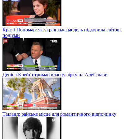
Крісті Пономар: як українська модель підкорила світові
подіуми
Денієл Крейґ отримав власну зірку на Алеї слави
Таїланд: райське місце для романтичного відпочинку