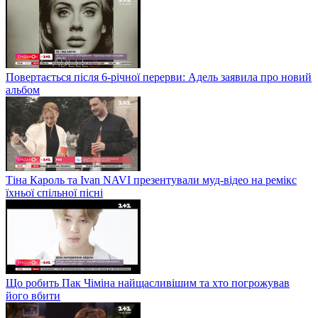
Повертається після 6-річної перерви: Адель заявила про новий
альбом
Тіна Кароль та Ivan NAVI презентували муд-відео на ремікс
їхньої спільної пісні
Що робить Пак Чіміна найщасливішим та хто погрожував
його вбити