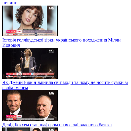
новини
Історія голлівудської зірки українського походження Мілли
Йовович
Як Джейн Біркін змінила світ моди та чому не носить сумки зі
своїм іменем
Девід Бекхем став шафером на весіллі власного батька