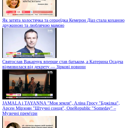
Як затята холостячка та серцеїдка Кемерон Діаз стала коханою
дружиною та люблячою мамою
Святослав Вакарчук вперше став батьком, а Катерина Осадча
відмовилася від декрету — Зіркові новини
JAMALA і TAYANNA "Моя земля", Аліна Гросу "Бджілка",
Арсен Мірзоян "Штучні сонця", OneRepublic "Someday" –
Музичні прем'єри