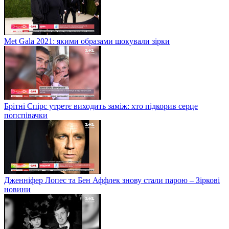
Met Gala 2021: якими образами шокували зірки
Брітні Спірс утретє виходить заміж: хто підкорив серце
попспівачки
Дженніфер Лопес та Бен Аффлек знову стали парою – Зіркові
новини