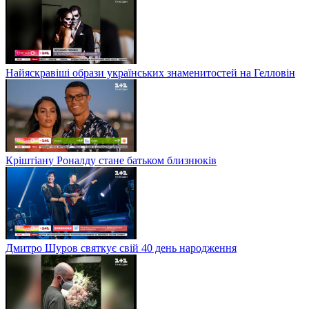
Найяскравіші образи українських знаменитостей на Гелловін
Кріштіану Роналду стане батьком близнюків
Дмитро Шуров святкує свій 40 день народження