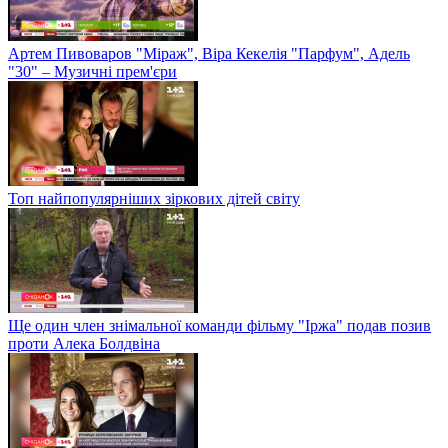
Артем Пивоваров "Міраж", Віра Кекелія "Парфум", Адель
"30" – Музичні прем'єри
Топ найпопулярніших зіркових дітей світу
Ще один член знімальної команди фільму "Іржа" подав позив
проти Алека Болдвіна