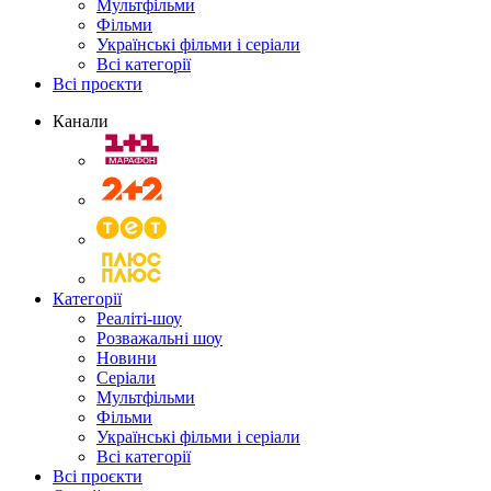
Мультфільми
Фільми
Українські фільми і серіали
Всі категорії
Всі проєкти
Канали
Категорії
Реаліті-шоу
Розважальні шоу
Новини
Серіали
Мультфільми
Фільми
Українські фільми і серіали
Всі категорії
Всі проєкти