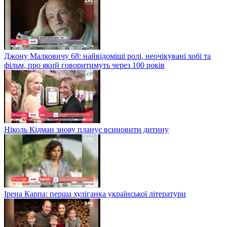
Джону Малковичу 68: найвідоміші ролі, неочікувані хобі та
фільм, про який говоритимуть через 100 років
Ніколь Кідман знову планує всиновити дитину
Ірена Карпа: перша хуліганка української літератури