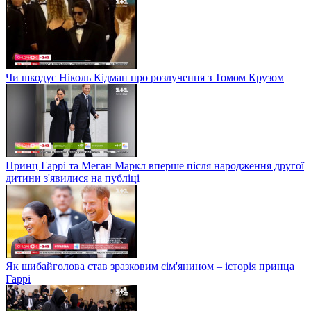
Чи шкодує Ніколь Кідман про розлучення з Томом Крузом
Принц Гаррі та Меган Маркл вперше після народження другої
дитини з'явилися на публіці
Як шибайголова став зразковим сім'янином – історія принца
Гаррі