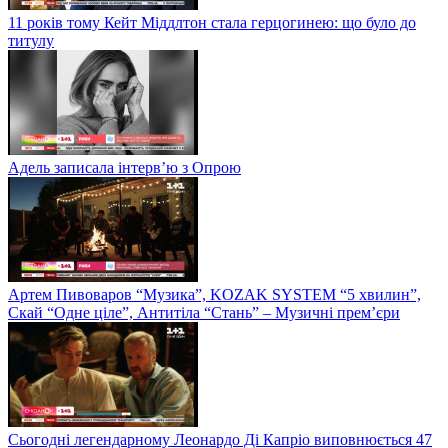
11 років тому Кейт Міддлтон стала герцогинею: що було до
титулу
Адель записала інтерв’ю з Опрою
Артем Пивоваров “Музика”, KOZAK SYSTEM “5 хвилин”,
Скай “Одне ціле”, Антитіла “Стань” – Музичні прем’єри
Сьогодні легендарному Леонардо Ді Капріо виповнюється 47