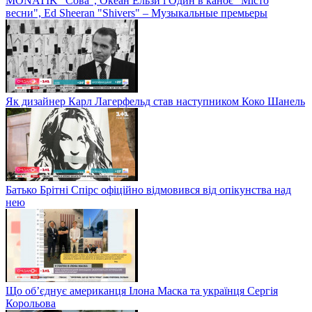
MONATIK "Сова", Океан Ельзи і Один в каноє "Місто
весни", Ed Sheeran "Shivers" – Музыкальные премьеры
Як дизайнер Карл Лагерфельд став наступником Коко Шанель
Батько Брітні Спірс офіційно відмовився від опікунства над
нею
Що об’єднує американця Ілона Маска та українця Сергія
Корольова