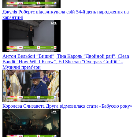
Джулія Робертс відсвяткувала свій 54-й день народження на
карантині
Антон Вельбой “Вишні”, Тіна Кароль “Двойной рай”, Clean
Bandit "How Will I Know", Ed Sheeran “Overpass Graffiti” –
Музичні прем’єри
Королева Єлизавета Друга відмовилася стати «Бабусею року»