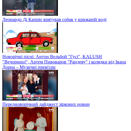
Леонардо Ді Капріо врятував собак у крижаній воді
Новорічні пісні: Антон Вельбой "Гусі", KALUSH
"Вечорниці", Артем Пивоваров "Рандеву" і колядки від Івана
Дорна – Музичні прем'єри
Передноворічний дайджест зіркових новин