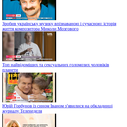
Зробив українську музику впізнаваною і сучасною: історія
життя композитора Миколи Мозгового
Топ найвідоміших та сексуальних голомозих чоловіків
планети
Юрій Горбунов із сином Іваном з’явилися на обкладинці
журналу Теленеделя