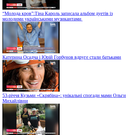
“Молода кров”:Тіна Кароль записала альбом дуетів із
молодими українськими музикантами
Катерина Осадча і Юрій Горбунов вдруге стали батьками
53-річчя Кузьми «Скрябіна»: унікальні спогади мами Ольги
Михайлівни