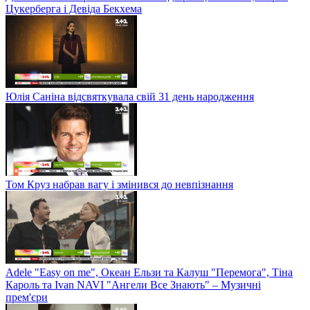
Цукерберга і Девіда Бекхема
Юлія Саніна відсвяткувала свій 31 день народження
Том Круз набрав вагу і змінився до невпізнання
Adele "Easy on me", Океан Ельзи та Калуш "Перемога", Тіна
Кароль та Ivan NAVI "Ангели Все Знають" – Музичні
прем'єри