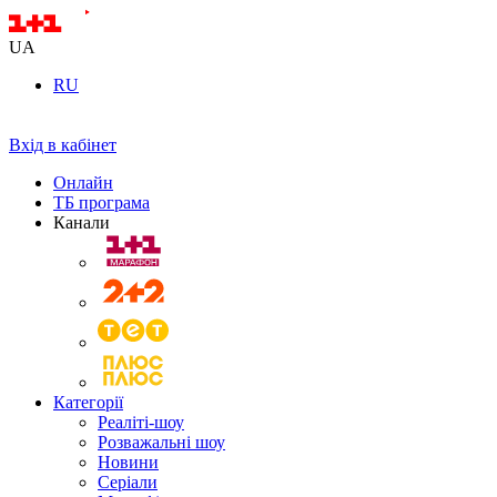
UA
RU
Вхід в кабінет
Онлайн
ТБ програма
Канали
Категорії
Реаліті-шоу
Розважальні шоу
Новини
Серіали