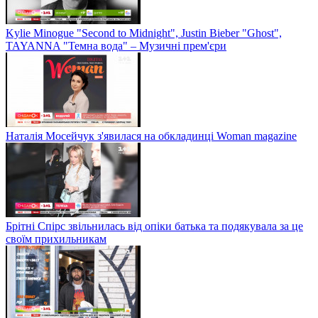
Kylie Minogue "Second to Midnight", Justin Bieber "Ghost",
TAYANNA "Темна вода" – Музичні прем'єри
Наталія Мосейчук з'явилася на обкладинці Woman magazine
Брітні Спірс звільнилась від опіки батька та подякувала за це
своїм прихильникам