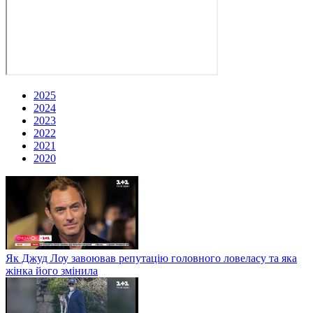
2025
2024
2023
2022
2021
2020
Як Джуд Лоу завоював репутацію головного ловеласу та яка
жінка його змінила