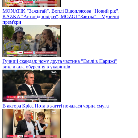
MONATIK "Зажигай", Воплі Відоплясова "Новий рік",
KAZKA "Автовідповідач", MOZGI "Завтра" – Музичні
прем'єри
Гучний скандал: чому друга частина "Емілі в Парижі"
викликала обурення в укарїнців
В актора Кріса Нота в житті почалася чорна смуга