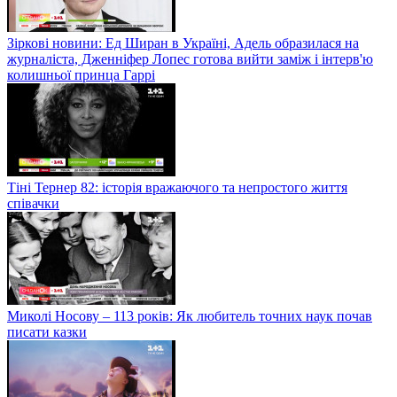
Зіркові новини: Ед Ширан в Україні, Адель образилася на
журналіста, Дженніфер Лопес готова вийти заміж і інтерв'ю
колишньої принца Гаррі
Тіні Тернер 82: історія вражаючого та непростого життя
співачки
Миколі Носову – 113 років: Як любитель точних наук почав
писати казки