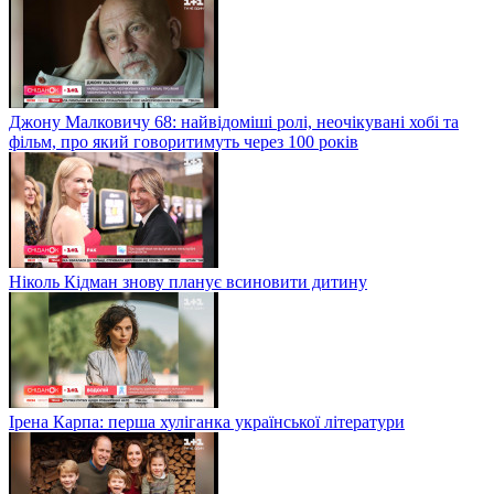
Джону Малковичу 68: найвідоміші ролі, неочікувані хобі та
фільм, про який говоритимуть через 100 років
Ніколь Кідман знову планує всиновити дитину
Ірена Карпа: перша хуліганка української літератури