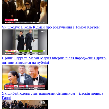
Чи шкодує Ніколь Кідман про розлучення з Томом Крузом
Принц Гаррі та Меган Маркл вперше після народження другої
дитини з'явилися на публіці
Як шибайголова став зразковим сім'янином – історія принца
Гаррі