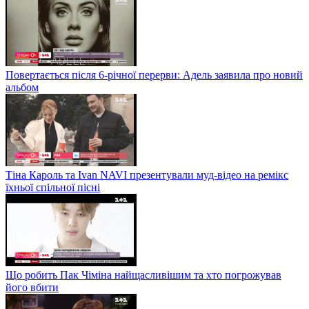
Повертається після 6-річної перерви: Адель заявила про новий
альбом
Тіна Кароль та Ivan NAVI презентували муд-відео на ремікс
їхньої спільної пісні
Що робить Пак Чіміна найщасливішим та хто погрожував
його вбити