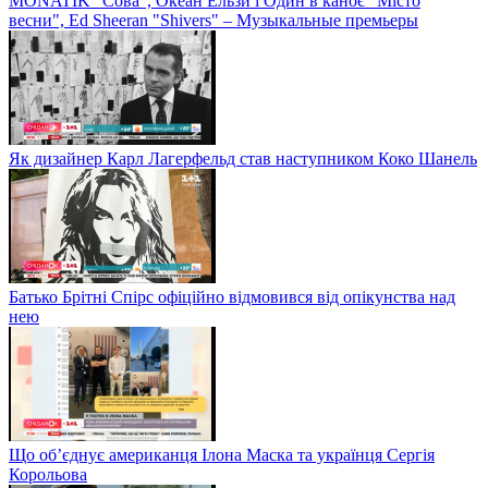
MONATIK "Сова", Океан Ельзи і Один в каноє "Місто
весни", Ed Sheeran "Shivers" – Музыкальные премьеры
Як дизайнер Карл Лагерфельд став наступником Коко Шанель
Батько Брітні Спірс офіційно відмовився від опікунства над
нею
Що об’єднує американця Ілона Маска та українця Сергія
Корольова