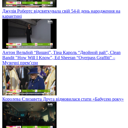
Джулія Робертс відсвяткувала свій 54-й день народження на
карантині
Антон Вельбой “Вишні”, Тіна Кароль “Двойной рай”, Clean
Bandit "How Will I Know", Ed Sheeran “Overpass Graffiti” –
Музичні прем’єри
Королева Єлизавета Друга відмовилася стати «Бабусею року»