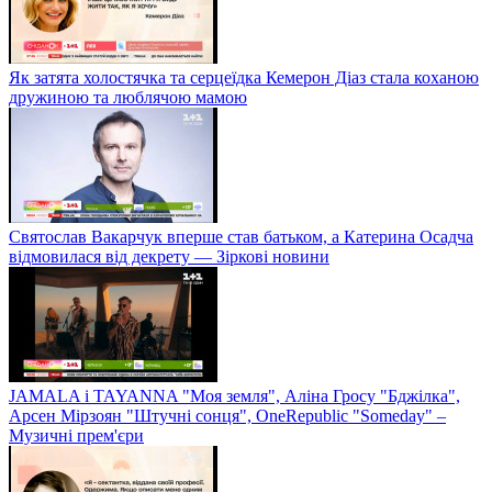
Як затята холостячка та серцеїдка Кемерон Діаз стала коханою
дружиною та люблячою мамою
Святослав Вакарчук вперше став батьком, а Катерина Осадча
відмовилася від декрету — Зіркові новини
JAMALA і TAYANNA "Моя земля", Аліна Гросу "Бджілка",
Арсен Мірзоян "Штучні сонця", OneRepublic "Someday" –
Музичні прем'єри