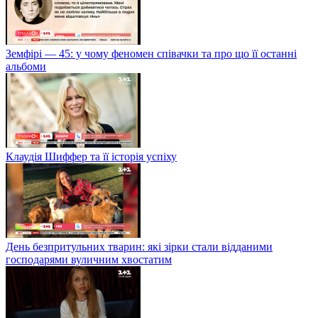
Земфірі — 45: у чому феномен співачки та про що її останні
альбоми
Клаудія Шиффер та її історія успіху
День безпритульних тварин: які зірки стали відданими
господарями вуличним хвостатим