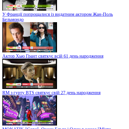
У Франції попрощалися із видатним актором Жан-Поль
Бельмондо
Актор Хью Грант святкує всій 61 день народження
RM з гурту BTS святкує свій 27 день народження