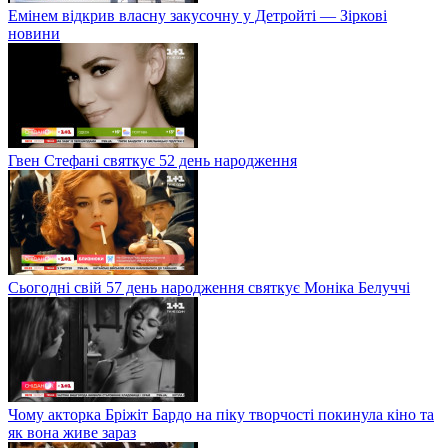
Емінем відкрив власну закусочну у Детройті — Зіркові
новини
Гвен Стефані святкує 52 день народження
Сьогодні свій 57 день народження святкує Моніка Белуччі
Чому акторка Бріжіт Бардо на піку творчості покинула кіно та
як вона живе зараз