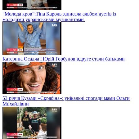
“Молода кров”:Тіна Кароль записала альбом дуетів із
молодими українськими музикантами
Катерина Осадча і Юрій Горбунов вдруге стали батьками
53-річчя Кузьми «Скрябіна»: унікальні спогади мами Ольги
Михайлівни