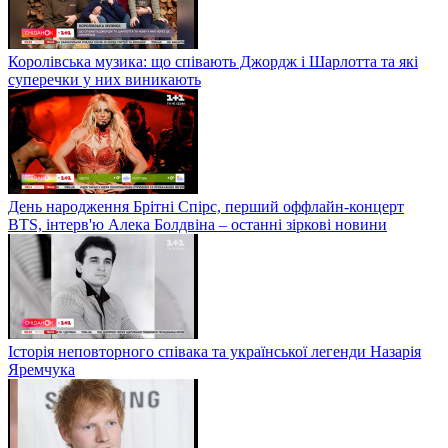
Королівська музика: що співають Джордж і Шарлотта та які
суперечки у них виникають
День народження Брітні Спірс, перший оффлайн-концерт
BTS, інтерв'ю Алека Болдвіна – останні зіркові новини
Історія неповторного співака та української легенди Назарія
Яремчука