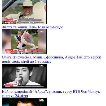
Життя та жінки Жан-Поля Бельмондо
Ольга Цибульська, Маша Єфросиніна, Андре Тан: хто з зірок
повів своїх дітей до 1-го класу
Найпопулярніший “Айдол”: учасник гурту BTS Чон Чонґук
святкує 24-ліття