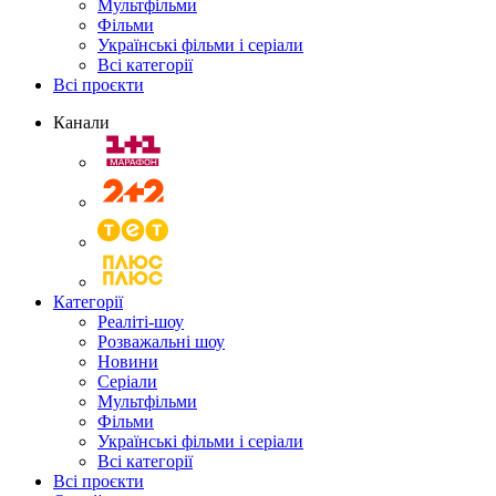
Мультфільми
Фільми
Українські фільми і серіали
Всі категорії
Всі проєкти
Канали
Категорії
Реаліті-шоу
Розважальні шоу
Новини
Серіали
Мультфільми
Фільми
Українські фільми і серіали
Всі категорії
Всі проєкти