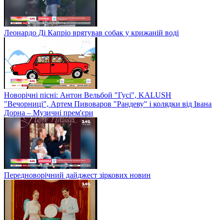
Леонардо Ді Капріо врятував собак у крижаній воді
Новорічні пісні: Антон Вельбой "Гусі", KALUSH
"Вечорниці", Артем Пивоваров "Рандеву" і колядки від Івана
Дорна – Музичні прем'єри
Передноворічний дайджест зіркових новин