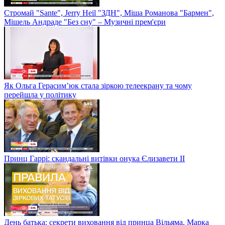
Стромай "Sante", Jerry Heil "ЗДН", Міша Романова "Бармен",
Мішель Андраде "Без сну" – Музичні прем'єри
Як Ольга Герасим’юк стала зіркою телеекрану та чому
перейшла у політику
Принц Гаррі: скандальні витівки онука Єлизавети II
День батька: секрети виховання від принца Вільяма, Марка