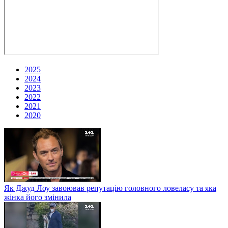
2025
2024
2023
2022
2021
2020
Як Джуд Лоу завоював репутацію головного ловеласу та яка
жінка його змінила