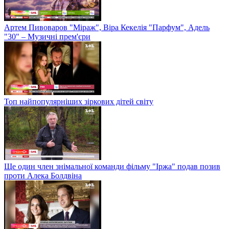
Артем Пивоваров "Міраж", Віра Кекелія "Парфум", Адель
"30" – Музичні прем'єри
Топ найпопулярніших зіркових дітей світу
Ще один член знімальної команди фільму "Іржа" подав позив
проти Алека Болдвіна