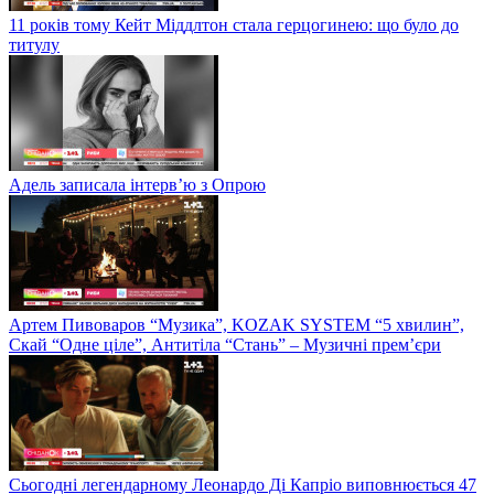
11 років тому Кейт Міддлтон стала герцогинею: що було до
титулу
Адель записала інтерв’ю з Опрою
Артем Пивоваров “Музика”, KOZAK SYSTEM “5 хвилин”,
Скай “Одне ціле”, Антитіла “Стань” – Музичні прем’єри
Сьогодні легендарному Леонардо Ді Капріо виповнюється 47