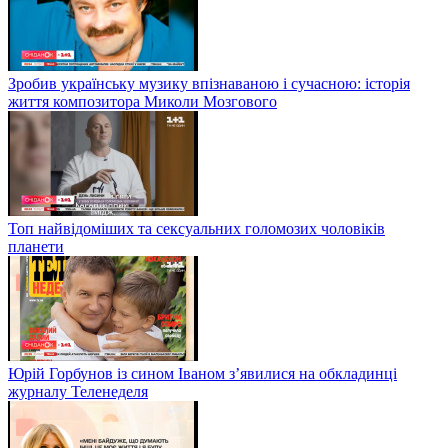
Зробив українську музику впізнаваною і сучасною: історія
життя композитора Миколи Мозгового
Топ найвідоміших та сексуальних голомозих чоловіків
планети
Юрій Горбунов із сином Іваном з’явилися на обкладинці
журналу Теленеделя