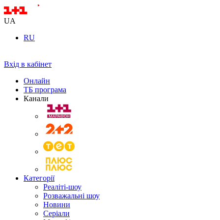
UA
RU
Вхід в кабінет
Онлайн
ТБ програма
Канали
Категорії
Реаліті-шоу
Розважальні шоу
Новини
Серіали