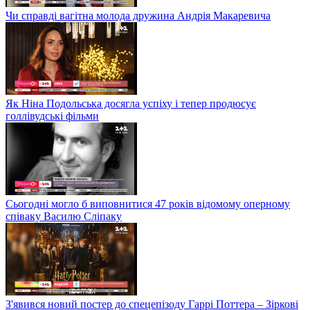
Чи справді вагітна молода дружина Андрія Макаревича
Як Ніна Подольська досягла успіху і тепер продюсує
голлівудські фільми
Сьогодні могло б виповнитися 47 років відомому оперному
співаку Василю Сліпаку
З'явився новий постер до спецепізоду Гаррі Поттера – Зіркові