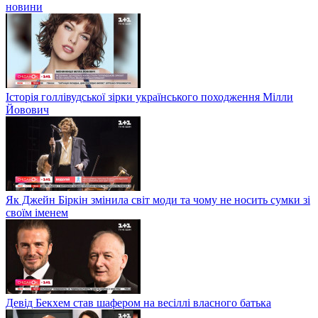
новини
Історія голлівудської зірки українського походження Мілли
Йовович
Як Джейн Біркін змінила світ моди та чому не носить сумки зі
своїм іменем
Девід Бекхем став шафером на весіллі власного батька