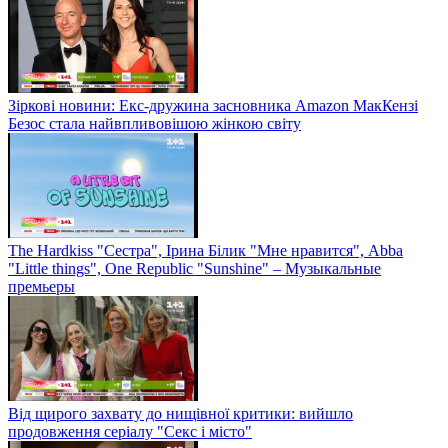
Зіркові новини: Екс-дружина засновника Amazon МакКензі
Безос стала найвпливовішою жінкою світу
The Hardkiss "Сестра", Ірина Білик "Мне нравится", Abba
"Little things", One Republic "Sunshine" – Музыкальные
премьеры
Від щирого захвату до нищівної критики: вийшло
продовження серіалу "Секс і місто"