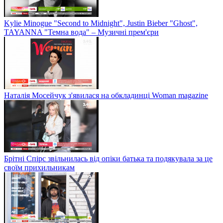
Kylie Minogue "Second to Midnight", Justin Bieber "Ghost",
TAYANNA "Темна вода" – Музичні прем'єри
Наталія Мосейчук з'явилася на обкладинці Woman magazine
Брітні Спірс звільнилась від опіки батька та подякувала за це
своїм прихильникам