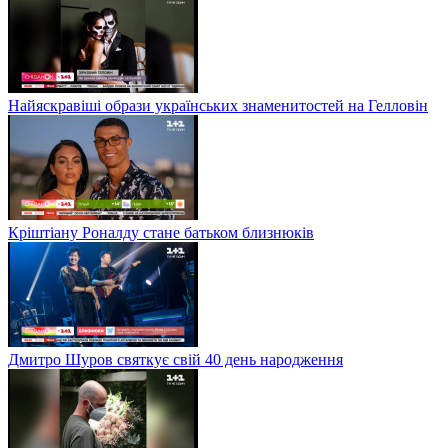
Найяскравіші образи українських знаменитостей на Гелловін
Кріштіану Роналду стане батьком близнюків
Дмитро Шуров святкує свій 40 день народження