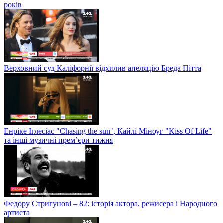
років
Верховний суд Каліфорнії відхилив апеляцію Бреда Пітта
Енріке Іглесіас "Chasing the sun", Кайлі Міноуг "Kiss Of Life"
та інші музичні прем’єри тижня
Федору Стригунові – 82: історія актора, режисера і Народного
артиста