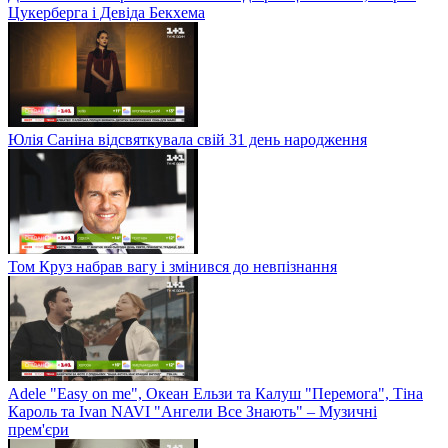
Цукерберга і Девіда Бекхема
Юлія Саніна відсвяткувала свій 31 день народження
Том Круз набрав вагу і змінився до невпізнання
Adele "Easy on me", Океан Ельзи та Калуш "Перемога", Тіна
Кароль та Ivan NAVI "Ангели Все Знають" – Музичні
прем'єри