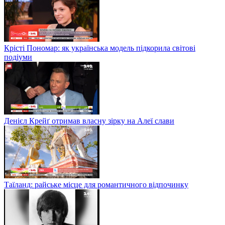
Крісті Пономар: як українська модель підкорила світові
подіуми
Денієл Крейґ отримав власну зірку на Алеї слави
Таїланд: райське місце для романтичного відпочинку