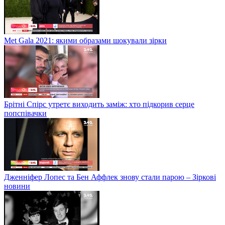
Met Gala 2021: якими образами шокували зірки
Брітні Спірс утретє виходить заміж: хто підкорив серце
попспівачки
Дженніфер Лопес та Бен Аффлек знову стали парою – Зіркові
новини