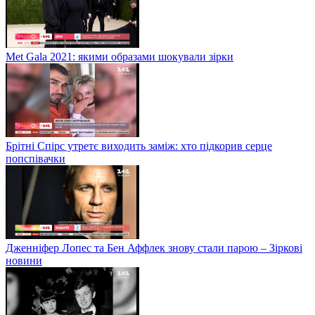
Met Gala 2021: якими образами шокували зірки
Брітні Спірс утретє виходить заміж: хто підкорив серце
попспівачки
Дженніфер Лопес та Бен Аффлек знову стали парою – Зіркові
новини