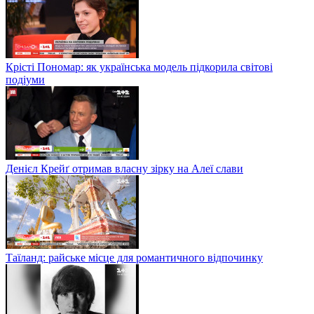
Крісті Пономар: як українська модель підкорила світові
подіуми
Денієл Крейґ отримав власну зірку на Алеї слави
Таїланд: райське місце для романтичного відпочинку