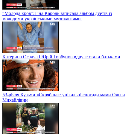
“Молода кров”:Тіна Кароль записала альбом дуетів із
молодими українськими музикантами
Катерина Осадча і Юрій Горбунов вдруге стали батьками
53-річчя Кузьми «Скрябіна»: унікальні спогади мами Ольги
Михайлівни