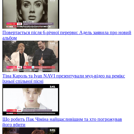
Повертається після 6-річної перерви: Адель заявила про новий
альбом
Тіна Кароль та Ivan NAVI презентували муд-відео на ремікс
їхньої спільної пісні
Що робить Пак Чіміна найщасливішим та хто погрожував
його вбити