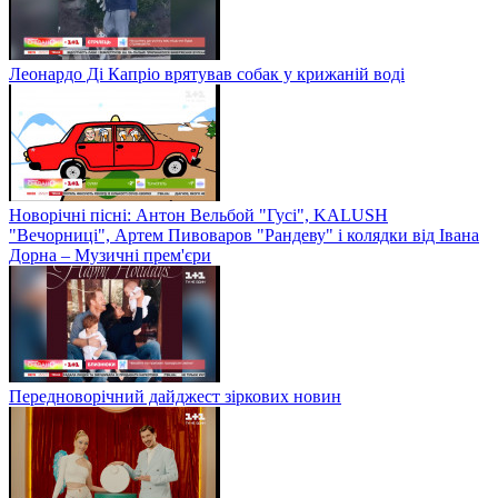
Леонардо Ді Капріо врятував собак у крижаній воді
Новорічні пісні: Антон Вельбой "Гусі", KALUSH
"Вечорниці", Артем Пивоваров "Рандеву" і колядки від Івана
Дорна – Музичні прем'єри
Передноворічний дайджест зіркових новин