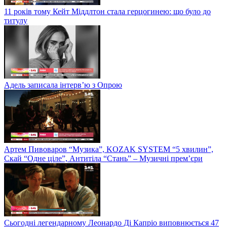
11 років тому Кейт Міддлтон стала герцогинею: що було до
титулу
Адель записала інтерв’ю з Опрою
Артем Пивоваров “Музика”, KOZAK SYSTEM “5 хвилин”,
Скай “Одне ціле”, Антитіла “Стань” – Музичні прем’єри
Сьогодні легендарному Леонардо Ді Капріо виповнюється 47