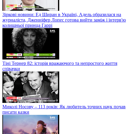
Зіркові новини: Ед Ширан в Україні, Адель образилася на
журналіста, Дженніфер Лопес готова вийти заміж і інтерв'ю
колишньої принца Гаррі
Тіні Тернер 82: історія вражаючого та непростого життя
співачки
Миколі Носову – 113 років: Як любитель точних наук почав
писати казки