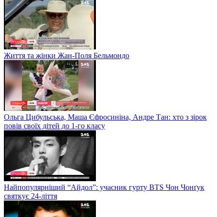
Життя та жінки Жан-Поля Бельмондо
Ольга Цибульська, Маша Єфросиніна, Андре Тан: хто з зірок
повів своїх дітей до 1-го класу
Найпопулярніший “Айдол”: учасник гурту BTS Чон Чонґук
святкує 24-ліття