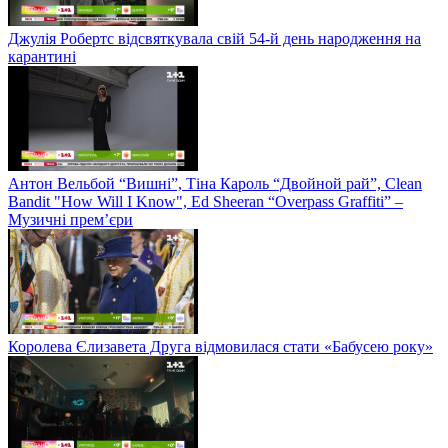
Джулія Робертс відсвяткувала свій 54-й день народження на
карантині
Антон Вельбой “Вишні”, Тіна Кароль “Двойной рай”, Clean
Bandit "How Will I Know", Ed Sheeran “Overpass Graffiti” –
Музичні прем’єри
Королева Єлизавета Друга відмовилася стати «Бабусею року»