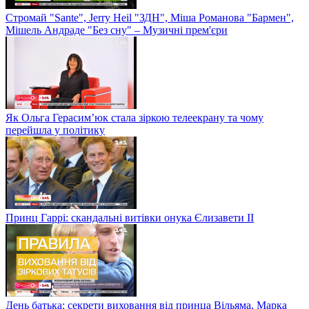
Стромай "Sante", Jerry Heil "ЗДН", Міша Романова "Бармен",
Мішель Андраде "Без сну" – Музичні прем'єри
Як Ольга Герасим’юк стала зіркою телеекрану та чому
перейшла у політику
Принц Гаррі: скандальні витівки онука Єлизавети II
День батька: секрети виховання від принца Вільяма, Марка