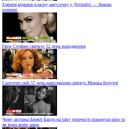
Емінем відкрив власну закусочну у Детройті — Зіркові
новини
Гвен Стефані святкує 52 день народження
Сьогодні свій 57 день народження святкує Моніка Белуччі
Чому акторка Бріжіт Бардо на піку творчості покинула кіно та
як вона живе зараз