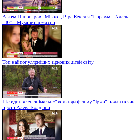
Артем Пивоваров "Міраж", Віра Кекелія "Парфум", Адель
"30" – Музичні прем'єри
Топ найпопулярніших зіркових дітей світу
Ще один член знімальної команди фільму "Іржа" подав позив
проти Алека Болдвіна