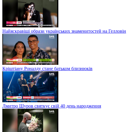
Найяскравіші образи українських знаменитостей на Гелловін
Кріштіану Роналду стане батьком близнюків
Дмитро Шуров святкує свій 40 день народження