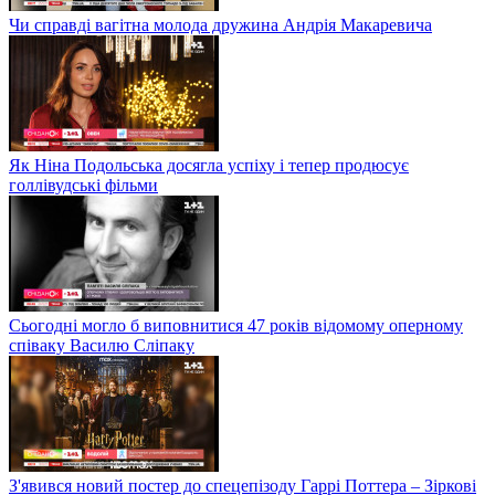
Чи справді вагітна молода дружина Андрія Макаревича
Як Ніна Подольська досягла успіху і тепер продюсує
голлівудські фільми
Сьогодні могло б виповнитися 47 років відомому оперному
співаку Василю Сліпаку
З'явився новий постер до спецепізоду Гаррі Поттера – Зіркові