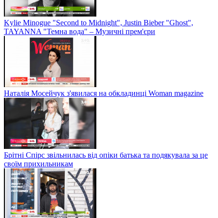
Kylie Minogue "Second to Midnight", Justin Bieber "Ghost",
TAYANNA "Темна вода" – Музичні прем'єри
Наталія Мосейчук з'явилася на обкладинці Woman magazine
Брітні Спірс звільнилась від опіки батька та подякувала за це
своїм прихильникам