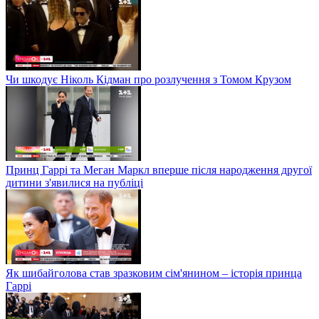
Чи шкодує Ніколь Кідман про розлучення з Томом Крузом
Принц Гаррі та Меган Маркл вперше після народження другої
дитини з'явилися на публіці
Як шибайголова став зразковим сім'янином – історія принца
Гаррі