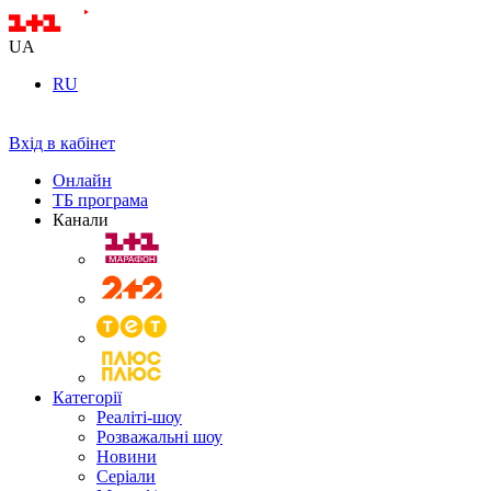
UA
RU
Вхід в кабінет
Онлайн
ТБ програма
Канали
Категорії
Реаліті-шоу
Розважальні шоу
Новини
Серіали