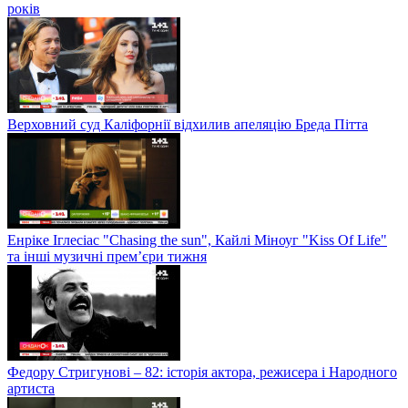
років
Верховний суд Каліфорнії відхилив апеляцію Бреда Пітта
Енріке Іглесіас "Chasing the sun", Кайлі Міноуг "Kiss Of Life"
та інші музичні прем’єри тижня
Федору Стригунові – 82: історія актора, режисера і Народного
артиста