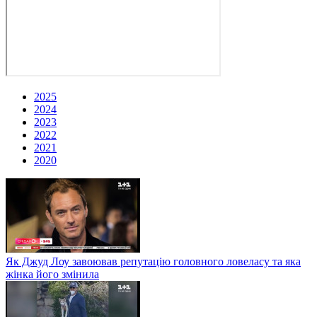
2025
2024
2023
2022
2021
2020
Як Джуд Лоу завоював репутацію головного ловеласу та яка
жінка його змінила