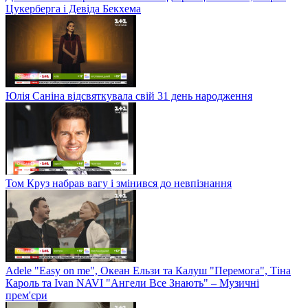
Цукерберга і Девіда Бекхема
Юлія Саніна відсвяткувала свій 31 день народження
Том Круз набрав вагу і змінився до невпізнання
Adele "Easy on me", Океан Ельзи та Калуш "Перемога", Тіна
Кароль та Ivan NAVI "Ангели Все Знають" – Музичні
прем'єри