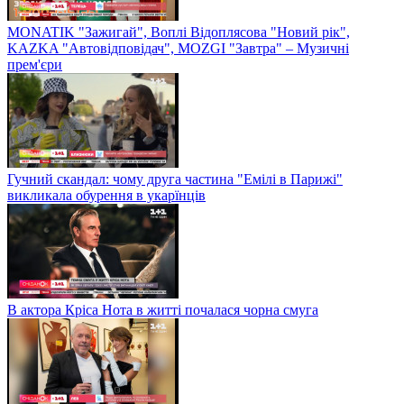
MONATIK "Зажигай", Воплі Відоплясова "Новий рік",
KAZKA "Автовідповідач", MOZGI "Завтра" – Музичні
прем'єри
Гучний скандал: чому друга частина "Емілі в Парижі"
викликала обурення в укарїнців
В актора Кріса Нота в житті почалася чорна смуга