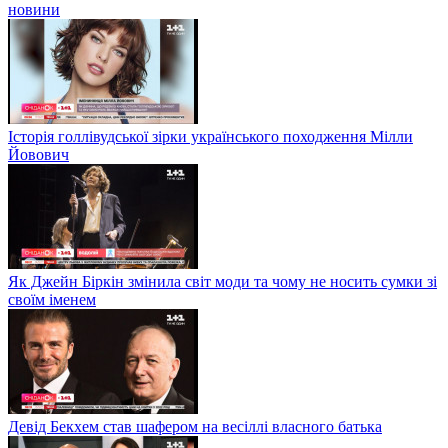
новини
Історія голлівудської зірки українського походження Мілли
Йовович
Як Джейн Біркін змінила світ моди та чому не носить сумки зі
своїм іменем
Девід Бекхем став шафером на весіллі власного батька