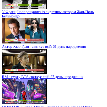
У Франції попрощалися із видатним актором Жан-Поль
Бельмондо
Актор Хью Грант святкує всій 61 день народження
RM з гурту BTS святкує свій 27 день народження