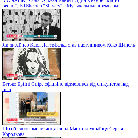
MONATIK "Сова", Океан Ельзи і Один в каноє "Місто
весни", Ed Sheeran "Shivers" – Музыкальные премьеры
Як дизайнер Карл Лагерфельд став наступником Коко Шанель
Батько Брітні Спірс офіційно відмовився від опікунства над
нею
Що об’єднує американця Ілона Маска та українця Сергія
Корольова