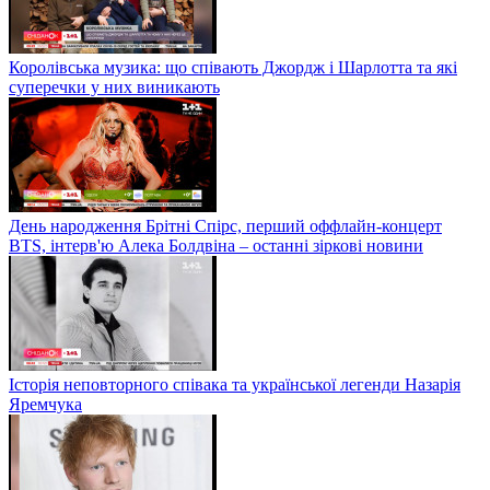
Королівська музика: що співають Джордж і Шарлотта та які
суперечки у них виникають
День народження Брітні Спірс, перший оффлайн-концерт
BTS, інтерв'ю Алека Болдвіна – останні зіркові новини
Історія неповторного співака та української легенди Назарія
Яремчука