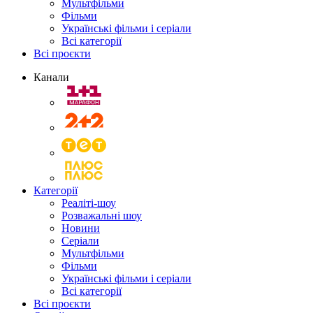
Мультфільми
Фільми
Українські фільми і серіали
Всі категорії
Всі проєкти
Канали
Категорії
Реаліті-шоу
Розважальні шоу
Новини
Серіали
Мультфільми
Фільми
Українські фільми і серіали
Всі категорії
Всі проєкти