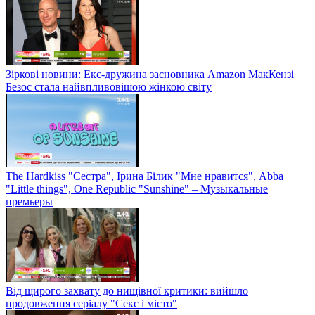
Зіркові новини: Екс-дружина засновника Amazon МакКензі
Безос стала найвпливовішою жінкою світу
The Hardkiss "Сестра", Ірина Білик "Мне нравится", Abba
"Little things", One Republic "Sunshine" – Музыкальные
премьеры
Від щирого захвату до нищівної критики: вийшло
продовження серіалу "Секс і місто"