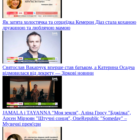
Як затята холостячка та серцеїдка Кемерон Діаз стала коханою
дружиною та люблячою мамою
Святослав Вакарчук вперше став батьком, а Катерина Осадча
відмовилася від декрету — Зіркові новини
JAMALA і TAYANNA "Моя земля", Аліна Гросу "Бджілка",
Арсен Мірзоян "Штучні сонця", OneRepublic "Someday" –
Музичні прем'єри