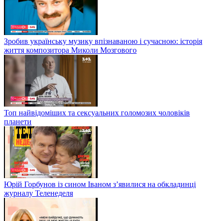
Зробив українську музику впізнаваною і сучасною: історія
життя композитора Миколи Мозгового
Топ найвідоміших та сексуальних голомозих чоловіків
планети
Юрій Горбунов із сином Іваном з’явилися на обкладинці
журналу Теленеделя