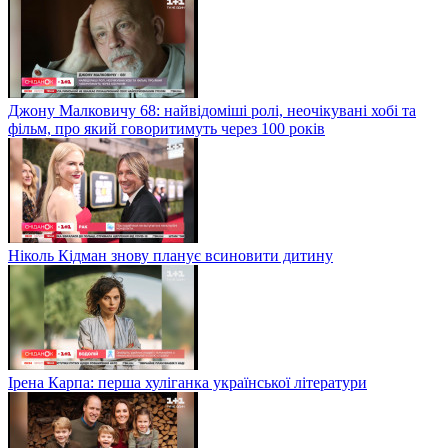
Джону Малковичу 68: найвідоміші ролі, неочікувані хобі та
фільм, про який говоритимуть через 100 років
Ніколь Кідман знову планує всиновити дитину
Ірена Карпа: перша хуліганка української літератури