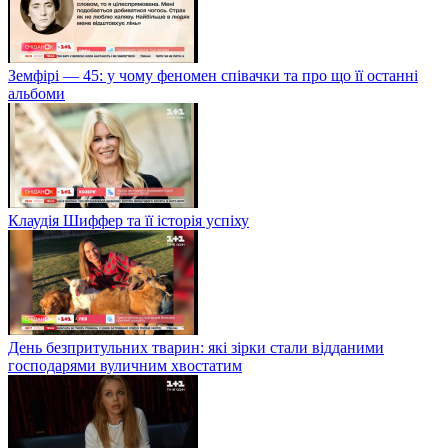
Земфірі — 45: у чому феномен співачки та про що її останні
альбоми
Клаудія Шиффер та її історія успіху
День безпритульних тварин: які зірки стали відданими
господарями вуличним хвостатим