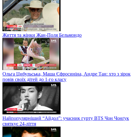
Життя та жінки Жан-Поля Бельмондо
Ольга Цибульська, Маша Єфросиніна, Андре Тан: хто з зірок
повів своїх дітей до 1-го класу
Найпопулярніший “Айдол”: учасник гурту BTS Чон Чонґук
святкує 24-ліття