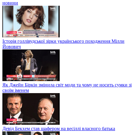
новини
Історія голлівудської зірки українського походження Мілли
Йовович
Як Джейн Біркін змінила світ моди та чому не носить сумки зі
своїм іменем
Девід Бекхем став шафером на весіллі власного батька