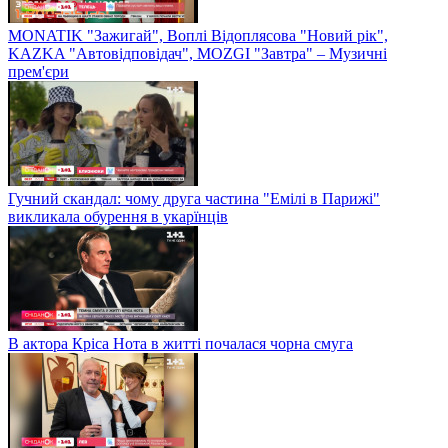
MONATIK "Зажигай", Воплі Відоплясова "Новий рік",
KAZKA "Автовідповідач", MOZGI "Завтра" – Музичні
прем'єри
Гучний скандал: чому друга частина "Емілі в Парижі"
викликала обурення в укарїнців
В актора Кріса Нота в житті почалася чорна смуга