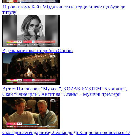
11 років тому Кейт Міддлтон стала герцогинею: що було до
титулу
Адель записала інтерв’ю з Опрою
Артем Пивоваров “Музика”, KOZAK SYSTEM “5 хвилин”,
Скай “Одне ціле”, Антитіла “Стань” – Музичні прем’єри
Сьогодні легендарному Леонардо Ді Капріо виповнюється 47