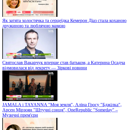
Як затята холостячка та серцеїдка Кемерон Діаз стала коханою
дружиною та люблячою мамою
Святослав Вакарчук вперше став батьком, а Катерина Осадча
відмовилася від декрету — Зіркові новини
JAMALA і TAYANNA "Моя земля", Аліна Гросу "Бджілка",
Арсен Мірзоян "Штучні сонця", OneRepublic "Someday" –
Музичні прем'єри