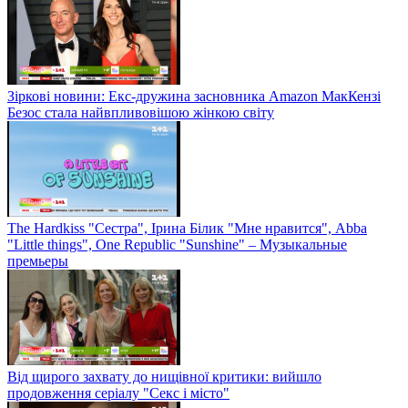
Зіркові новини: Екс-дружина засновника Amazon МакКензі
Безос стала найвпливовішою жінкою світу
The Hardkiss "Сестра", Ірина Білик "Мне нравится", Abba
"Little things", One Republic "Sunshine" – Музыкальные
премьеры
Від щирого захвату до нищівної критики: вийшло
продовження серіалу "Секс і місто"