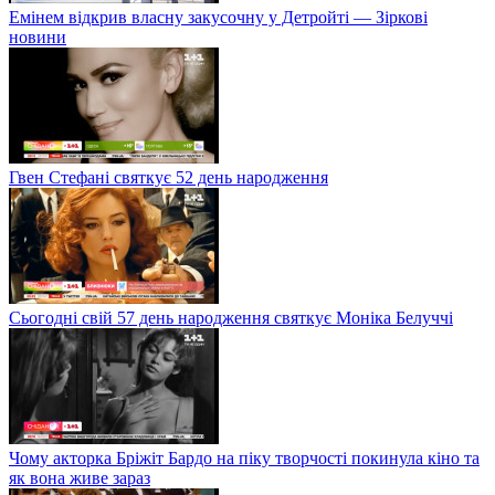
Емінем відкрив власну закусочну у Детройті — Зіркові
новини
Гвен Стефані святкує 52 день народження
Сьогодні свій 57 день народження святкує Моніка Белуччі
Чому акторка Бріжіт Бардо на піку творчості покинула кіно та
як вона живе зараз