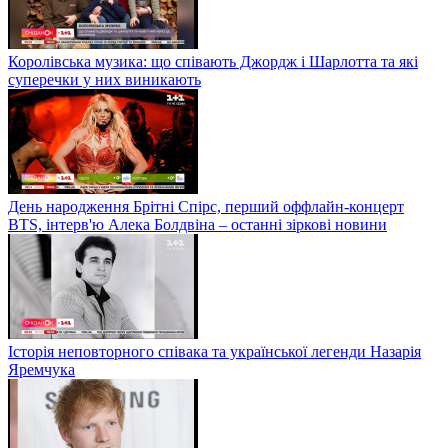
Королівська музика: що співають Джордж і Шарлотта та які
суперечки у них виникають
День народження Брітні Спірс, перший оффлайн-концерт
BTS, інтерв'ю Алека Болдвіна – останні зіркові новини
Історія неповторного співака та української легенди Назарія
Яремчука