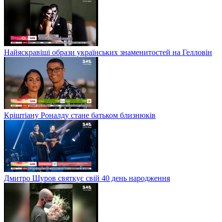
Найяскравіші образи українських знаменитостей на Гелловін
Кріштіану Роналду стане батьком близнюків
Дмитро Шуров святкує свій 40 день народження