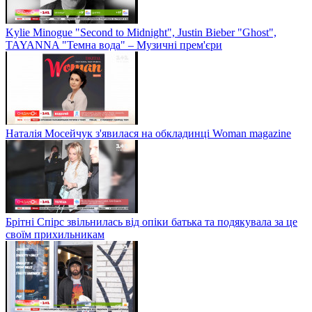
Kylie Minogue "Second to Midnight", Justin Bieber "Ghost",
TAYANNA "Темна вода" – Музичні прем'єри
Наталія Мосейчук з'явилася на обкладинці Woman magazine
Брітні Спірс звільнилась від опіки батька та подякувала за це
своїм прихильникам