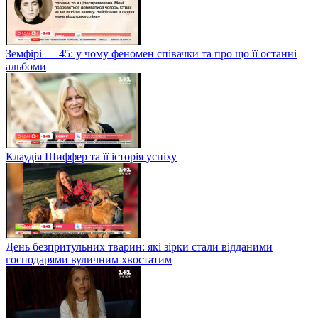
Земфірі — 45: у чому феномен співачки та про що її останні
альбоми
Клаудія Шиффер та її історія успіху
День безпритульних тварин: які зірки стали відданими
господарями вуличним хвостатим