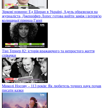
Зіркові новини: Ед Ширан в Україні, Адель образилася на
журналіста, Дженніфер Лопес готова вийти заміж і інтерв'ю
колишньої принца Гаррі
Тіні Тернер 82: історія вражаючого та непростого життя
співачки
Миколі Носову – 113 років: Як любитель точних наук почав
писати казки