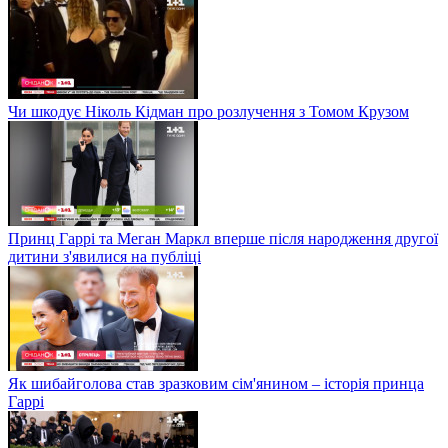
Чи шкодує Ніколь Кідман про розлучення з Томом Крузом
Принц Гаррі та Меган Маркл вперше після народження другої
дитини з'явилися на публіці
Як шибайголова став зразковим сім'янином – історія принца
Гаррі