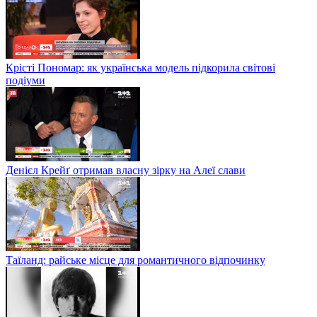
Крісті Пономар: як українська модель підкорила світові
подіуми
Денієл Крейґ отримав власну зірку на Алеї слави
Таїланд: райське місце для романтичного відпочинку