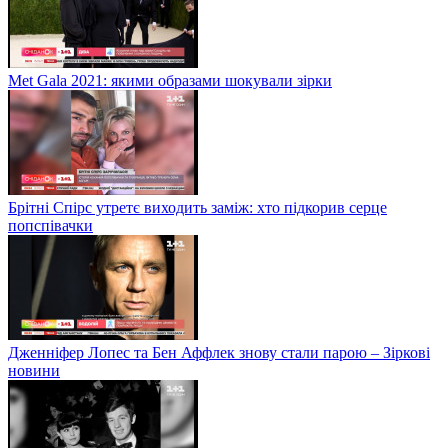
Met Gala 2021: якими образами шокували зірки
Брітні Спірс утретє виходить заміж: хто підкорив серце
попспівачки
Дженніфер Лопес та Бен Аффлек знову стали парою – Зіркові
новини