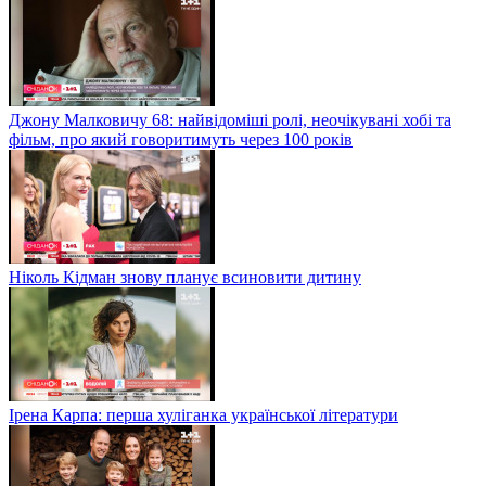
Джону Малковичу 68: найвідоміші ролі, неочікувані хобі та
фільм, про який говоритимуть через 100 років
Ніколь Кідман знову планує всиновити дитину
Ірена Карпа: перша хуліганка української літератури