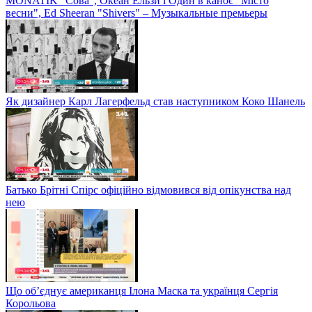
MONATIK "Сова", Океан Ельзи і Один в каноє "Місто
весни", Ed Sheeran "Shivers" – Музыкальные премьеры
Як дизайнер Карл Лагерфельд став наступником Коко Шанель
Батько Брітні Спірс офіційно відмовився від опікунства над
нею
Що об’єднує американця Ілона Маска та українця Сергія
Корольова