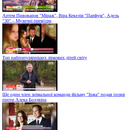
Артем Пивоваров "Міраж", Віра Кекелія "Парфум", Адель
"30" – Музичні прем'єри
Топ найпопулярніших зіркових дітей світу
Ще один член знімальної команди фільму "Іржа" подав позив
проти Алека Болдвіна