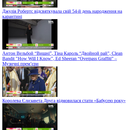
Джулія Робертс відсвяткувала свій 54-й день народження на
карантині
Антон Вельбой “Вишні”, Тіна Кароль “Двойной рай”, Clean
Bandit "How Will I Know", Ed Sheeran “Overpass Graffiti” –
Музичні прем’єри
Королева Єлизавета Друга відмовилася стати «Бабусею року»