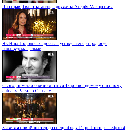
Чи справді вагітна молода дружина Андрія Макаревича
Як Ніна Подольська досягла успіху і тепер продюсує
голлівудські фільми
Сьогодні могло б виповнитися 47 років відомому оперному
співаку Василю Сліпаку
З'явився новий постер до спецепізоду Гаррі Поттера – Зіркові