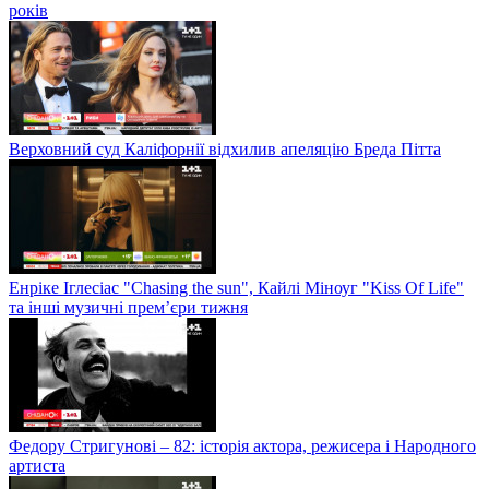
років
Верховний суд Каліфорнії відхилив апеляцію Бреда Пітта
Енріке Іглесіас "Chasing the sun", Кайлі Міноуг "Kiss Of Life"
та інші музичні прем’єри тижня
Федору Стригунові – 82: історія актора, режисера і Народного
артиста