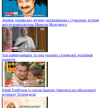
Зробив українську музику впізнаваною і сучасною: історія
життя композитора Миколи Мозгового
Топ найвідоміших та сексуальних голомозих чоловіків
планети
Юрій Горбунов із сином Іваном з’явилися на обкладинці
журналу Теленеделя