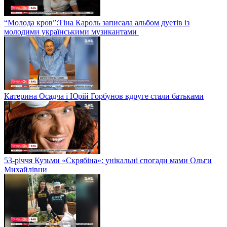
“Молода кров”:Тіна Кароль записала альбом дуетів із
молодими українськими музикантами
Катерина Осадча і Юрій Горбунов вдруге стали батьками
53-річчя Кузьми «Скрябіна»: унікальні спогади мами Ольги
Михайлівни