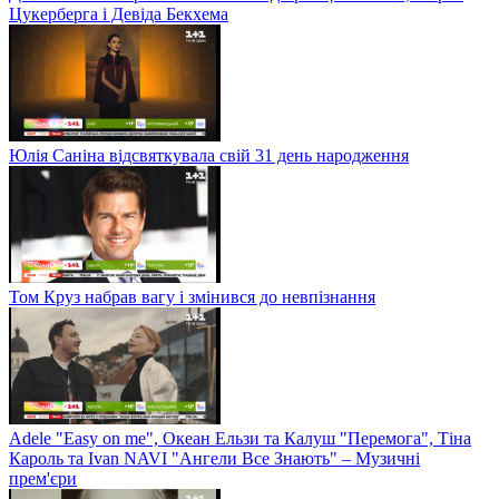
Цукерберга і Девіда Бекхема
Юлія Саніна відсвяткувала свій 31 день народження
Том Круз набрав вагу і змінився до невпізнання
Adele "Easy on me", Океан Ельзи та Калуш "Перемога", Тіна
Кароль та Ivan NAVI "Ангели Все Знають" – Музичні
прем'єри