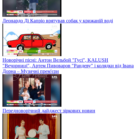
Леонардо Ді Капріо врятував собак у крижаній воді
Новорічні пісні: Антон Вельбой "Гусі", KALUSH
"Вечорниці", Артем Пивоваров "Рандеву" і колядки від Івана
Дорна – Музичні прем'єри
Передноворічний дайджест зіркових новин