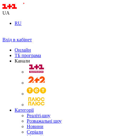
UA
RU
Вхід в кабінет
Онлайн
ТБ програма
Канали
Категорії
Реаліті-шоу
Розважальні шоу
Новини
Серіали