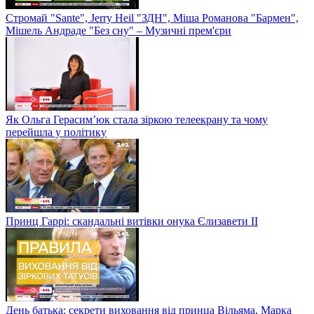
Стромай "Sante", Jerry Heil "ЗДН", Міша Романова "Бармен",
Мішель Андраде "Без сну" – Музичні прем'єри
Як Ольга Герасим’юк стала зіркою телеекрану та чому
перейшла у політику
Принц Гаррі: скандальні витівки онука Єлизавети II
День батька: секрети виховання від принца Вільяма, Марка