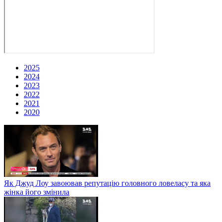
2025
2024
2023
2022
2021
2020
Як Джуд Лоу завоював репутацію головного ловеласу та яка
жінка його змінила