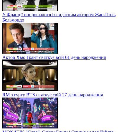
У Франції попрощалися із видатним актором Жан-Поль
Бельмондо
Актор Хью Грант святкує всій 61 день народження
RM з гурту BTS святкує свій 27 день народження