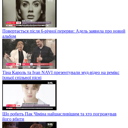
Повертається після 6-річної перерви: Адель заявила про новий
альбом
Тіна Кароль та Ivan NAVI презентували муд-відео на ремікс
їхньої спільної пісні
Що робить Пак Чіміна найщасливішим та хто погрожував
його вбити