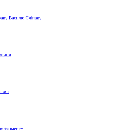
іваку Василю Сліпаку
новини
вович
своїм іменем