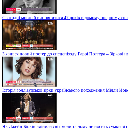
Сьогодні могло б виповнитися 47 років відомому оперному сп
З'явився новий постер до спецепізоду Гаррі Поттера – Зіркові 
Історія голлівудської зірки українського походження Мілли Йо
Як Джейн Біркін змінила світ моди та чому не носить сумки зі 