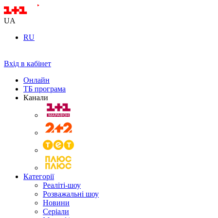
UA
RU
Вхід в кабінет
Онлайн
ТБ програма
Канали
Категорії
Реаліті-шоу
Розважальні шоу
Новини
Серіали