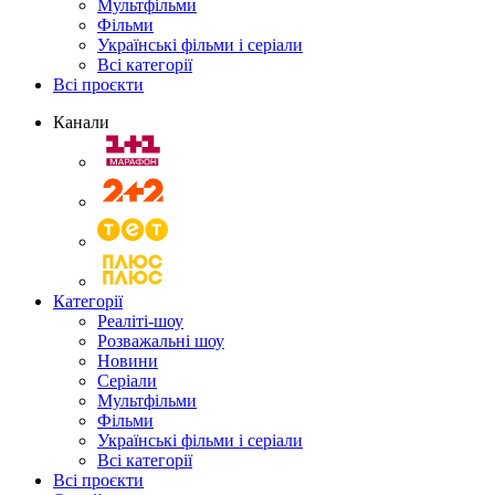
Мультфільми
Фільми
Українські фільми і серіали
Всі категорії
Всі проєкти
Канали
Категорії
Реаліті-шоу
Розважальні шоу
Новини
Серіали
Мультфільми
Фільми
Українські фільми і серіали
Всі категорії
Всі проєкти