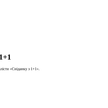
 1+1
алісти «Сніданку з 1+1».