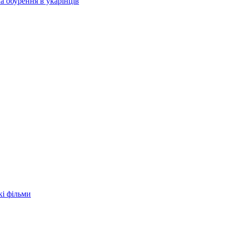
а обурення в укарїнців
кі фільми