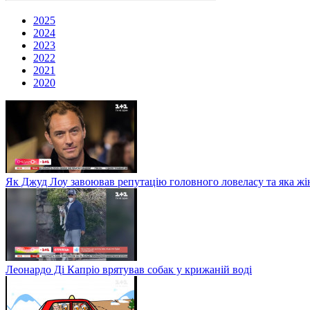
2025
2024
2023
2022
2021
2020
Як Джуд Лоу завоював репутацію головного ловеласу та яка жі
Леонардо Ді Капріо врятував собак у крижаній воді