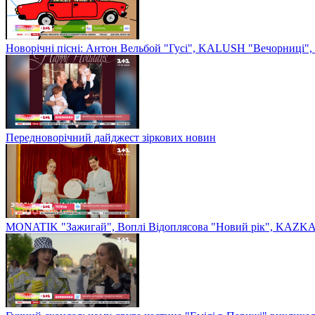
Новорічні пісні: Антон Вельбой "Гусі", KALUSH "Вечорниці", 
Передноворічний дайджест зіркових новин
MONATIK "Зажигай", Воплі Відоплясова "Новий рік", KAZKA 