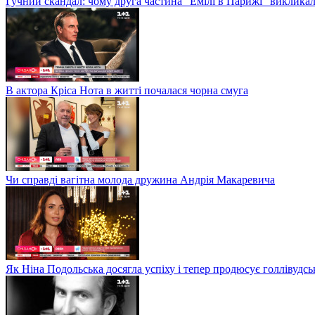
Гучний скандал: чому друга частина "Емілі в Парижі" викликал
В актора Кріса Нота в житті почалася чорна смуга
Чи справді вагітна молода дружина Андрія Макаревича
Як Ніна Подольська досягла успіху і тепер продюсує голлівудсь