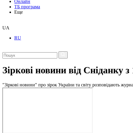
Онлайн
ТБ програма
Еще
UA
RU
Зіркові новини від Сніданку з
"Зіркові новини" про зірок України та світу розповідають журн