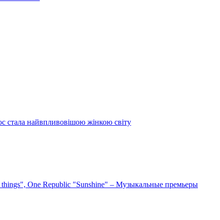
ос стала найвпливовішою жінкою світу
e things", One Republic "Sunshine" – Музыкальные премьеры