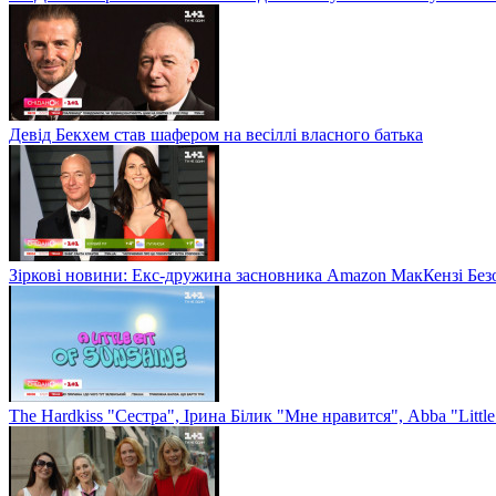
Девід Бекхем став шафером на весіллі власного батька
Зіркові новини: Екс-дружина засновника Amazon МакКензі Без
The Hardkiss "Сестра", Ірина Білик "Мне нравится", Abba "Littl