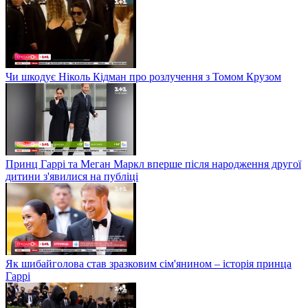
Чи шкодує Ніколь Кідман про розлучення з Томом Крузом
Принц Гаррі та Меган Маркл вперше після народження другої
дитини з'явилися на публіці
Як шибайголова став зразковим сім'янином – історія принца
Гаррі