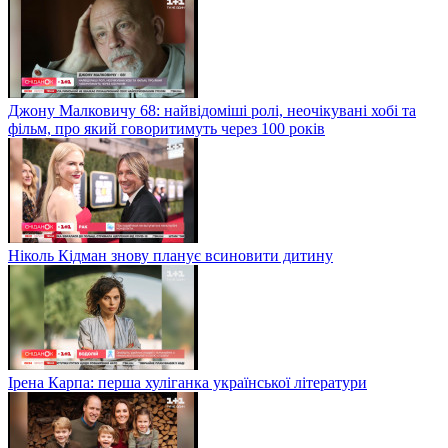
Джону Малковичу 68: найвідоміші ролі, неочікувані хобі та
фільм, про який говоритимуть через 100 років
Ніколь Кідман знову планує всиновити дитину
Ірена Карпа: перша хуліганка української літератури