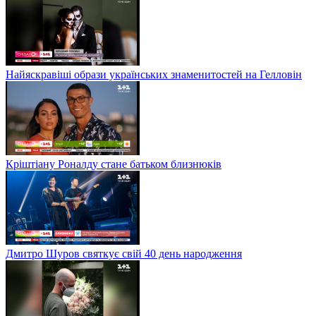
Найяскравіші образи українських знаменитостей на Гелловін
Кріштіану Роналду стане батьком близнюків
Дмитро Шуров святкує свій 40 день народження