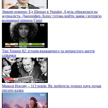
Зіркові новини: Ед Ширан в Україні, Адель образилася на
журналіста, Дженніфер Лопес готова вийти заміж і інтерв'ю
колишньої принца Гаррі
Тіні Тернер 82: історія вражаючого та непростого життя
співачки
Миколі Носову – 113 років: Як любитель точних наук почав
писати казки