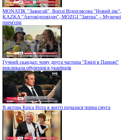
MONATIK "Зажигай", Воплі Відоплясова "Новий рік",
KAZKA "Автовідповідач", MOZGI "Завтра" – Музичні
прем'єри
Гучний скандал: чому друга частина "Емілі в Парижі"
викликала обурення в укарїнців
В актора Кріса Нота в житті почалася чорна смуга