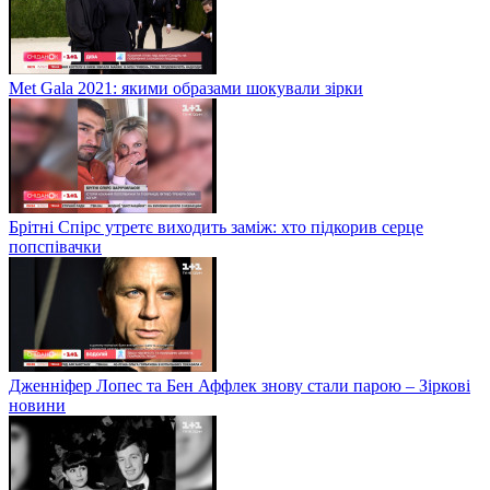
Met Gala 2021: якими образами шокували зірки
Брітні Спірс утретє виходить заміж: хто підкорив серце
попспівачки
Дженніфер Лопес та Бен Аффлек знову стали парою – Зіркові
новини