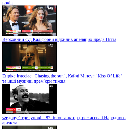
років
Верховний суд Каліфорнії відхилив апеляцію Бреда Пітта
Енріке Іглесіас "Chasing the sun", Кайлі Міноуг "Kiss Of Life"
та інші музичні прем’єри тижня
Федору Стригунові – 82: історія актора, режисера і Народного
артиста