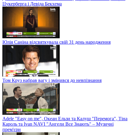
Цукерберга і Девіда Бекхема
Юлія Саніна відсвяткувала свій 31 день народження
Том Круз набрав вагу і змінився до невпізнання
Adele "Easy on me", Океан Ельзи та Калуш "Перемога", Тіна
Кароль та Ivan NAVI "Ангели Все Знають" – Музичні
прем'єри