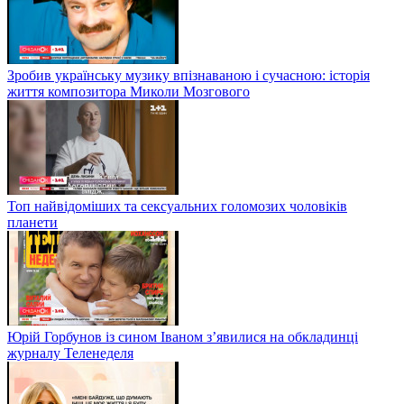
Зробив українську музику впізнаваною і сучасною: історія
життя композитора Миколи Мозгового
Топ найвідоміших та сексуальних голомозих чоловіків
планети
Юрій Горбунов із сином Іваном з’явилися на обкладинці
журналу Теленеделя