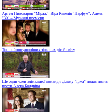
Артем Пивоваров "Міраж", Віра Кекелія "Парфум", Адель
"30" – Музичні прем'єри
Топ найпопулярніших зіркових дітей світу
Ще один член знімальної команди фільму "Іржа" подав позив
проти Алека Болдвіна