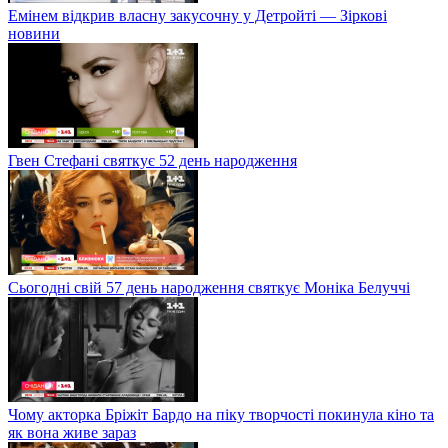
Емінем відкрив власну закусочну у Детройті — Зіркові
новини
Гвен Стефані святкує 52 день народження
Сьогодні свій 57 день народження святкує Моніка Белуччі
Чому акторка Бріжіт Бардо на піку творчості покинула кіно та
як вона живе зараз