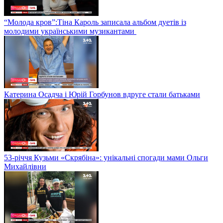
“Молода кров”:Тіна Кароль записала альбом дуетів із
молодими українськими музикантами
Катерина Осадча і Юрій Горбунов вдруге стали батьками
53-річчя Кузьми «Скрябіна»: унікальні спогади мами Ольги
Михайлівни