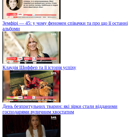
Земфірі — 45: у чому феномен співачки та про що її останні
альбоми
Клаудія Шиффер та її історія успіху
День безпритульних тварин: які зірки стали відданими
господарями вуличним хвостатим