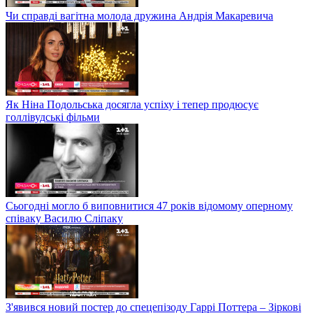
Чи справді вагітна молода дружина Андрія Макаревича
Як Ніна Подольська досягла успіху і тепер продюсує
голлівудські фільми
Сьогодні могло б виповнитися 47 років відомому оперному
співаку Василю Сліпаку
З'явився новий постер до спецепізоду Гаррі Поттера – Зіркові