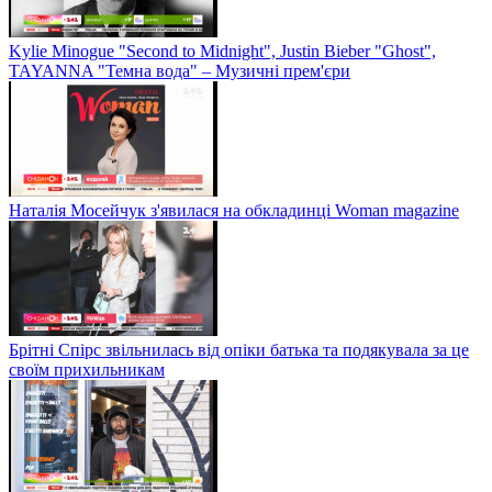
Kylie Minogue "Second to Midnight", Justin Bieber "Ghost",
TAYANNA "Темна вода" – Музичні прем'єри
Наталія Мосейчук з'явилася на обкладинці Woman magazine
Брітні Спірс звільнилась від опіки батька та подякувала за це
своїм прихильникам