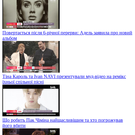
Повертається після 6-річної перерви: Адель заявила про новий
альбом
Тіна Кароль та Ivan NAVI презентували муд-відео на ремікс
їхньої спільної пісні
Що робить Пак Чіміна найщасливішим та хто погрожував
його вбити