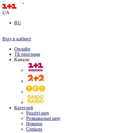
UA
RU
Вхід в кабінет
Онлайн
ТБ програма
Канали
Категорії
Реаліті-шоу
Розважальні шоу
Новини
Серіали