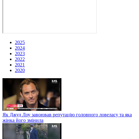
2025
2024
2023
2022
2021
2020
Як Джуд Лоу завоював репутацію головного ловеласу та яка
жінка його змінила