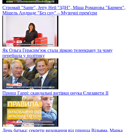
Стромай "Sante", Jerry Heil "ЗДН", Міша Романова "Бармен",
Мішель Андраде "Без сну" – Музичні прем'єри
Як Ольга Герасим’юк стала зіркою телеекрану та чому
перейшла у політику
Принц Гаррі: скандальні витівки онука Єлизавети II
День батька: секрети виховання від принца Вільяма, Марка