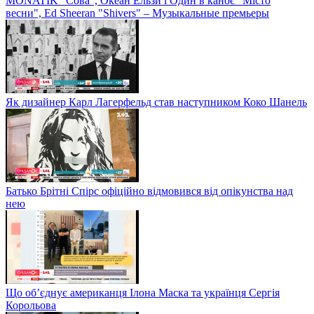
MONATIK "Сова", Океан Ельзи і Один в каноє "Місто
весни", Ed Sheeran "Shivers" – Музыкальные премьеры
Як дизайнер Карл Лагерфельд став наступником Коко Шанель
Батько Брітні Спірс офіційно відмовився від опікунства над
нею
Що об’єднує американця Ілона Маска та українця Сергія
Корольова