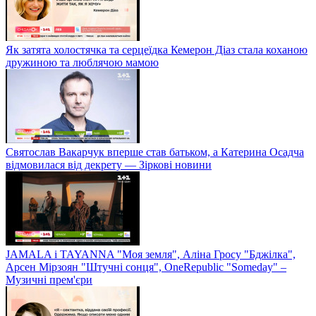
Як затята холостячка та серцеїдка Кемерон Діаз стала коханою
дружиною та люблячою мамою
Святослав Вакарчук вперше став батьком, а Катерина Осадча
відмовилася від декрету — Зіркові новини
JAMALA і TAYANNA "Моя земля", Аліна Гросу "Бджілка",
Арсен Мірзоян "Штучні сонця", OneRepublic "Someday" –
Музичні прем'єри