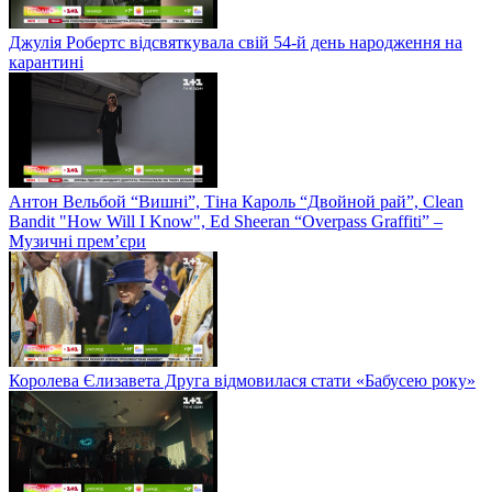
Джулія Робертс відсвяткувала свій 54-й день народження на
карантині
Антон Вельбой “Вишні”, Тіна Кароль “Двойной рай”, Clean
Bandit "How Will I Know", Ed Sheeran “Overpass Graffiti” –
Музичні прем’єри
Королева Єлизавета Друга відмовилася стати «Бабусею року»