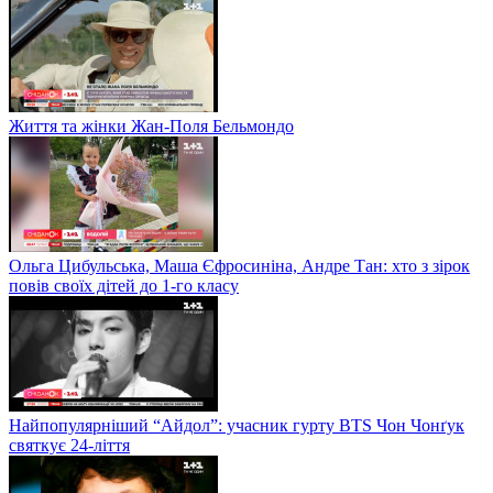
Життя та жінки Жан-Поля Бельмондо
Ольга Цибульська, Маша Єфросиніна, Андре Тан: хто з зірок
повів своїх дітей до 1-го класу
Найпопулярніший “Айдол”: учасник гурту BTS Чон Чонґук
святкує 24-ліття