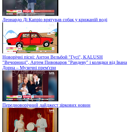
Леонардо Ді Капріо врятував собак у крижаній воді
Новорічні пісні: Антон Вельбой "Гусі", KALUSH
"Вечорниці", Артем Пивоваров "Рандеву" і колядки від Івана
Дорна – Музичні прем'єри
Передноворічний дайджест зіркових новин