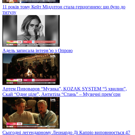
11 років тому Кейт Міддлтон стала герцогинею: що було до
титулу
Адель записала інтерв’ю з Опрою
Артем Пивоваров “Музика”, KOZAK SYSTEM “5 хвилин”,
Скай “Одне ціле”, Антитіла “Стань” – Музичні прем’єри
Сьогодні легендарному Леонардо Ді Капріо виповнюється 47