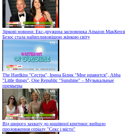
Зіркові новини: Екс-дружина засновника Amazon МакКензі
Безос стала найвпливовішою жінкою світу
The Hardkiss "Сестра", Ірина Білик "Мне нравится", Abba
"Little things", One Republic "Sunshine" – Музыкальные
премьеры
Від щирого захвату до нищівної критики: вийшло
продовження серіалу "Секс і місто"