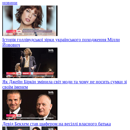
новини
Історія голлівудської зірки українського походження Мілли
Йовович
Як Джейн Біркін змінила світ моди та чому не носить сумки зі
своїм іменем
Девід Бекхем став шафером на весіллі власного батька