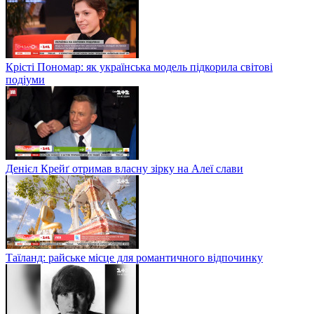
Крісті Пономар: як українська модель підкорила світові
подіуми
Денієл Крейґ отримав власну зірку на Алеї слави
Таїланд: райське місце для романтичного відпочинку