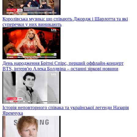
Королівська музика: що співають Джордж і Шарлотта та які
суперечки у них виникають
День народження Брітні Спірс, перший оффлайн-концерт
BTS, інтерв'ю Алека Болдвіна – останні зіркові новини
Історія неповторного співака та української легенди Назарія
Яремчука