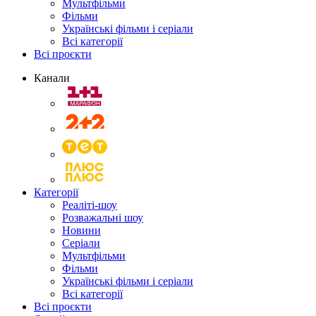
Мультфільми
Фільми
Українські фільми і серіали
Всі категорії
Всі проєкти
Канали
Категорії
Реаліті-шоу
Розважальні шоу
Новини
Серіали
Мультфільми
Фільми
Українські фільми і серіали
Всі категорії
Всі проєкти