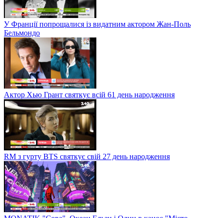
У Франції попрощалися із видатним актором Жан-Поль
Бельмондо
Актор Хью Грант святкує всій 61 день народження
RM з гурту BTS святкує свій 27 день народження