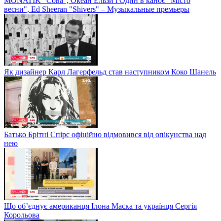
MONATIK "Сова", Океан Ельзи і Один в каноє "Місто
весни", Ed Sheeran "Shivers" – Музыкальные премьеры
Як дизайнер Карл Лагерфельд став наступником Коко Шанель
Батько Брітні Спірс офіційно відмовився від опікунства над
нею
Що об’єднує американця Ілона Маска та українця Сергія
Корольова