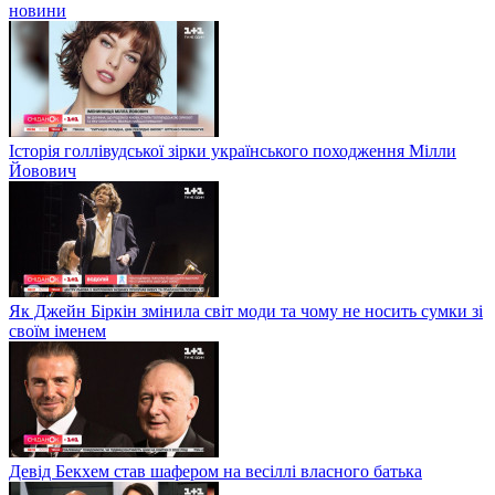
новини
Історія голлівудської зірки українського походження Мілли
Йовович
Як Джейн Біркін змінила світ моди та чому не носить сумки зі
своїм іменем
Девід Бекхем став шафером на весіллі власного батька