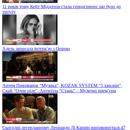
11 років тому Кейт Міддлтон стала герцогинею: що було до
титулу
Адель записала інтерв’ю з Опрою
Артем Пивоваров “Музика”, KOZAK SYSTEM “5 хвилин”,
Скай “Одне ціле”, Антитіла “Стань” – Музичні прем’єри
Сьогодні легендарному Леонардо Ді Капріо виповнюється 47