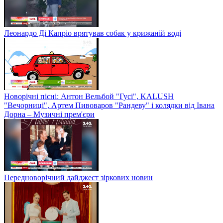
Леонардо Ді Капріо врятував собак у крижаній воді
Новорічні пісні: Антон Вельбой "Гусі", KALUSH
"Вечорниці", Артем Пивоваров "Рандеву" і колядки від Івана
Дорна – Музичні прем'єри
Передноворічний дайджест зіркових новин