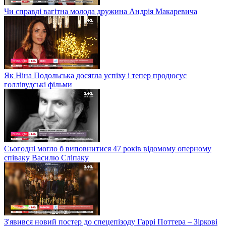
Чи справді вагітна молода дружина Андрія Макаревича
Як Ніна Подольська досягла успіху і тепер продюсує
голлівудські фільми
Сьогодні могло б виповнитися 47 років відомому оперному
співаку Василю Сліпаку
З'явився новий постер до спецепізоду Гаррі Поттера – Зіркові