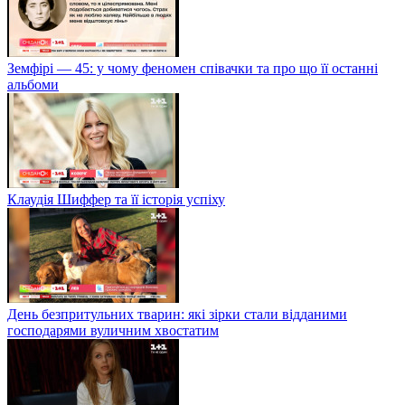
Земфірі — 45: у чому феномен співачки та про що її останні
альбоми
Клаудія Шиффер та її історія успіху
День безпритульних тварин: які зірки стали відданими
господарями вуличним хвостатим