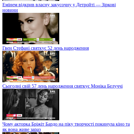
Емінем відкрив власну закусочну у Детройті — Зіркові
новини
Гвен Стефані святкує 52 день народження
Сьогодні свій 57 день народження святкує Моніка Белуччі
Чому акторка Бріжіт Бардо на піку творчості покинула кіно та
як вона живе зараз