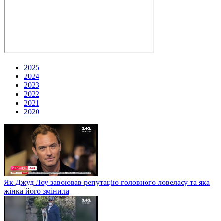
2025
2024
2023
2022
2021
2020
Як Джуд Лоу завоював репутацію головного ловеласу та яка
жінка його змінила