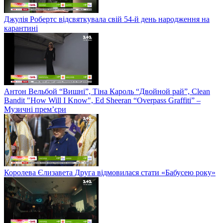
Джулія Робертс відсвяткувала свій 54-й день народження на
карантині
Антон Вельбой “Вишні”, Тіна Кароль “Двойной рай”, Clean
Bandit "How Will I Know", Ed Sheeran “Overpass Graffiti” –
Музичні прем’єри
Королева Єлизавета Друга відмовилася стати «Бабусею року»