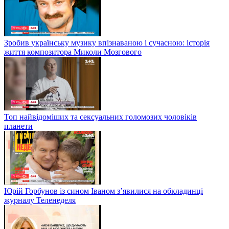
Зробив українську музику впізнаваною і сучасною: історія
життя композитора Миколи Мозгового
Топ найвідоміших та сексуальних голомозих чоловіків
планети
Юрій Горбунов із сином Іваном з’явилися на обкладинці
журналу Теленеделя