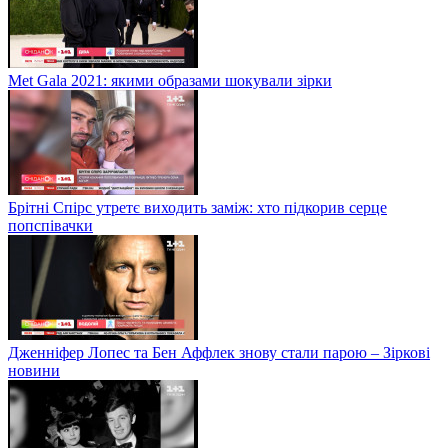
Met Gala 2021: якими образами шокували зірки
Брітні Спірс утретє виходить заміж: хто підкорив серце
попспівачки
Дженніфер Лопес та Бен Аффлек знову стали парою – Зіркові
новини