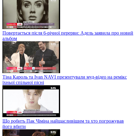
Повертається після 6-річної перерви: Адель заявила про новий
альбом
Тіна Кароль та Ivan NAVI презентували муд-відео на ремікс
їхньої спільної пісні
Що робить Пак Чіміна найщасливішим та хто погрожував
його вбити