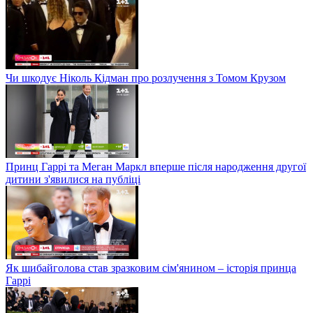
Чи шкодує Ніколь Кідман про розлучення з Томом Крузом
Принц Гаррі та Меган Маркл вперше після народження другої
дитини з'явилися на публіці
Як шибайголова став зразковим сім'янином – історія принца
Гаррі