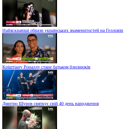
Найяскравіші образи українських знаменитостей на Гелловін
Кріштіану Роналду стане батьком близнюків
Дмитро Шуров святкує свій 40 день народження