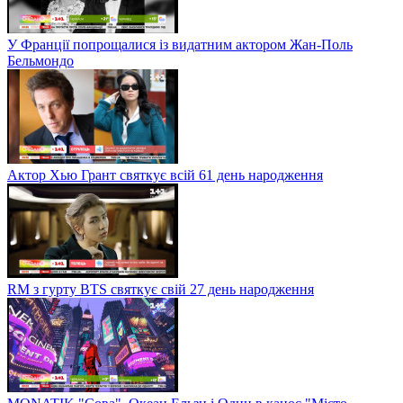
У Франції попрощалися із видатним актором Жан-Поль
Бельмондо
Актор Хью Грант святкує всій 61 день народження
RM з гурту BTS святкує свій 27 день народження