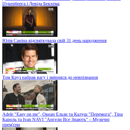
Цукерберга і Девіда Бекхема
Юлія Саніна відсвяткувала свій 31 день народження
Том Круз набрав вагу і змінився до невпізнання
Adele "Easy on me", Океан Ельзи та Калуш "Перемога", Тіна
Кароль та Ivan NAVI "Ангели Все Знають" – Музичні
прем'єри