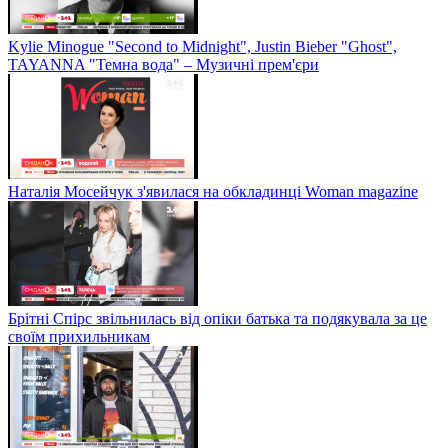
Kylie Minogue "Second to Midnight", Justin Bieber "Ghost",
TAYANNA "Темна вода" – Музичні прем'єри
Наталія Мосейчук з'явилася на обкладинці Woman magazine
Брітні Спірс звільнилась від опіки батька та подякувала за це
своїм прихильникам