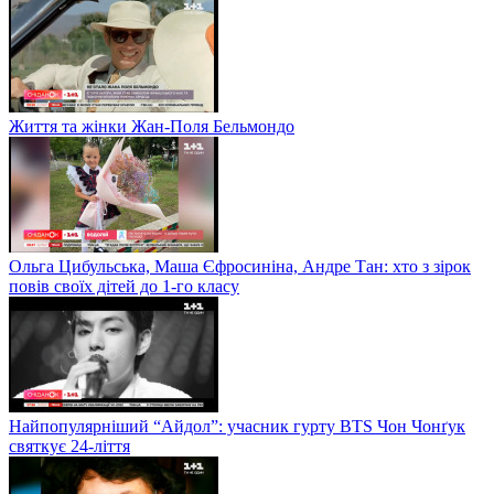
Життя та жінки Жан-Поля Бельмондо
Ольга Цибульська, Маша Єфросиніна, Андре Тан: хто з зірок
повів своїх дітей до 1-го класу
Найпопулярніший “Айдол”: учасник гурту BTS Чон Чонґук
святкує 24-ліття