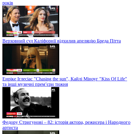
років
Верховний суд Каліфорнії відхилив апеляцію Бреда Пітта
Енріке Іглесіас "Chasing the sun", Кайлі Міноуг "Kiss Of Life"
та інші музичні прем’єри тижня
Федору Стригунові – 82: історія актора, режисера і Народного
артиста