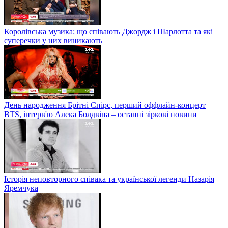
Королівська музика: що співають Джордж і Шарлотта та які
суперечки у них виникають
День народження Брітні Спірс, перший оффлайн-концерт
BTS, інтерв'ю Алека Болдвіна – останні зіркові новини
Історія неповторного співака та української легенди Назарія
Яремчука