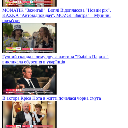
MONATIK "Зажигай", Воплі Відоплясова "Новий рік",
KAZKA "Автовідповідач", MOZGI "Завтра" – Музичні
прем'єри
Гучний скандал: чому друга частина "Емілі в Парижі"
викликала обурення в укарїнців
В актора Кріса Нота в житті почалася чорна смуга