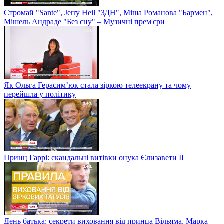
Стромай "Sante", Jerry Heil "ЗДН", Міша Романова "Бармен",
Мішель Андраде "Без сну" – Музичні прем'єри
Як Ольга Герасим’юк стала зіркою телеекрану та чому
перейшла у політику
Принц Гаррі: скандальні витівки онука Єлизавети II
День батька: секрети виховання від принца Вільяма, Марка