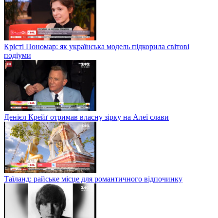
Крісті Пономар: як українська модель підкорила світові
подіуми
Денієл Крейґ отримав власну зірку на Алеї слави
Таїланд: райське місце для романтичного відпочинку