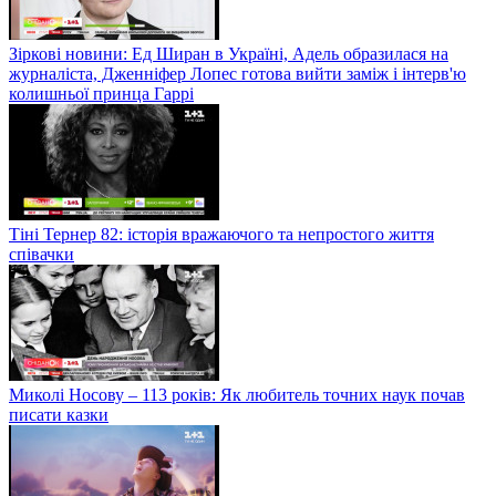
Зіркові новини: Ед Ширан в Україні, Адель образилася на
журналіста, Дженніфер Лопес готова вийти заміж і інтерв'ю
колишньої принца Гаррі
Тіні Тернер 82: історія вражаючого та непростого життя
співачки
Миколі Носову – 113 років: Як любитель точних наук почав
писати казки