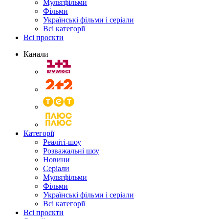
Мультфільми
Фільми
Українські фільми і серіали
Всі категорії
Всі проєкти
Канали
Категорії
Реаліті-шоу
Розважальні шоу
Новини
Серіали
Мультфільми
Фільми
Українські фільми і серіали
Всі категорії
Всі проєкти