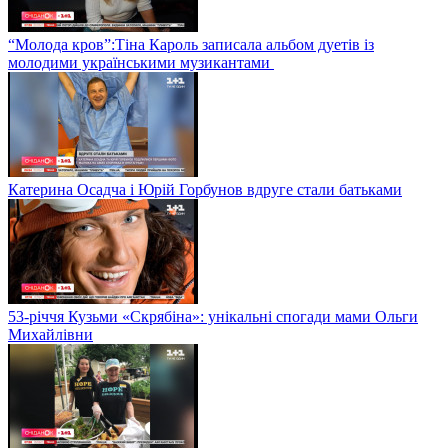
“Молода кров”:Тіна Кароль записала альбом дуетів із
молодими українськими музикантами
Катерина Осадча і Юрій Горбунов вдруге стали батьками
53-річчя Кузьми «Скрябіна»: унікальні спогади мами Ольги
Михайлівни