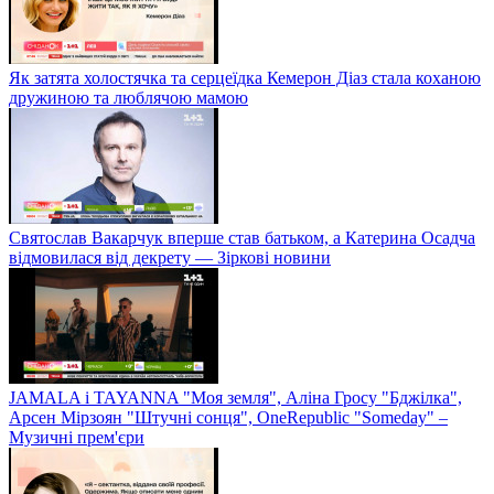
Як затята холостячка та серцеїдка Кемерон Діаз стала коханою
дружиною та люблячою мамою
Святослав Вакарчук вперше став батьком, а Катерина Осадча
відмовилася від декрету — Зіркові новини
JAMALA і TAYANNA "Моя земля", Аліна Гросу "Бджілка",
Арсен Мірзоян "Штучні сонця", OneRepublic "Someday" –
Музичні прем'єри