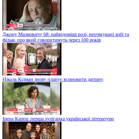
Джону Малковичу 68: найвідоміші ролі, неочікувані хобі та
фільм, про який говоритимуть через 100 років
Ніколь Кідман знову планує всиновити дитину
Ірена Карпа: перша хуліганка української літератури