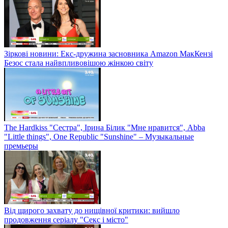
Зіркові новини: Екс-дружина засновника Amazon МакКензі
Безос стала найвпливовішою жінкою світу
The Hardkiss "Сестра", Ірина Білик "Мне нравится", Abba
"Little things", One Republic "Sunshine" – Музыкальные
премьеры
Від щирого захвату до нищівної критики: вийшло
продовження серіалу "Секс і місто"