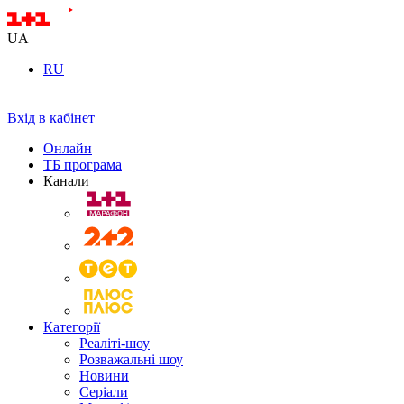
UA
RU
Вхід в кабінет
Онлайн
ТБ програма
Канали
Категорії
Реаліті-шоу
Розважальні шоу
Новини
Серіали