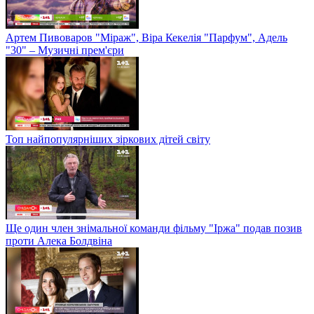
Артем Пивоваров "Міраж", Віра Кекелія "Парфум", Адель
"30" – Музичні прем'єри
Топ найпопулярніших зіркових дітей світу
Ще один член знімальної команди фільму "Іржа" подав позив
проти Алека Болдвіна