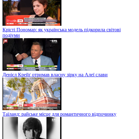
Крісті Пономар: як українська модель підкорила світові
подіуми
Денієл Крейґ отримав власну зірку на Алеї слави
Таїланд: райське місце для романтичного відпочинку