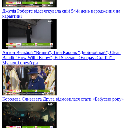
Джулія Робертс відсвяткувала свій 54-й день народження на
карантині
Антон Вельбой “Вишні”, Тіна Кароль “Двойной рай”, Clean
Bandit "How Will I Know", Ed Sheeran “Overpass Graffiti” –
Музичні прем’єри
Королева Єлизавета Друга відмовилася стати «Бабусею року»