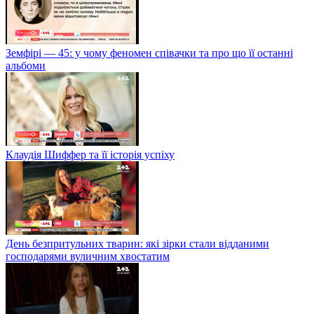
Земфірі — 45: у чому феномен співачки та про що її останні
альбоми
Клаудія Шиффер та її історія успіху
День безпритульних тварин: які зірки стали відданими
господарями вуличним хвостатим