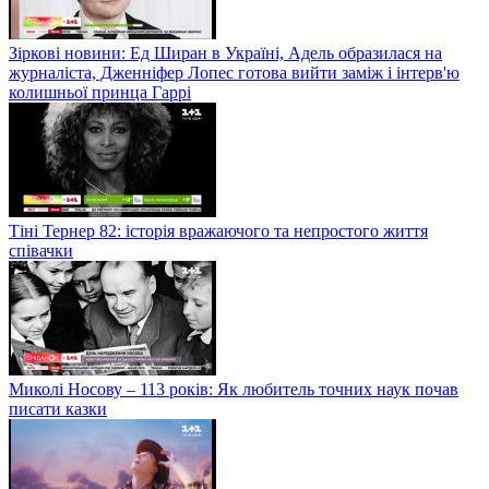
Зіркові новини: Ед Ширан в Україні, Адель образилася на
журналіста, Дженніфер Лопес готова вийти заміж і інтерв'ю
колишньої принца Гаррі
Тіні Тернер 82: історія вражаючого та непростого життя
співачки
Миколі Носову – 113 років: Як любитель точних наук почав
писати казки