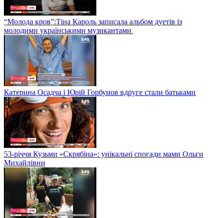
“Молода кров”:Тіна Кароль записала альбом дуетів із
молодими українськими музикантами
Катерина Осадча і Юрій Горбунов вдруге стали батьками
53-річчя Кузьми «Скрябіна»: унікальні спогади мами Ольги
Михайлівни