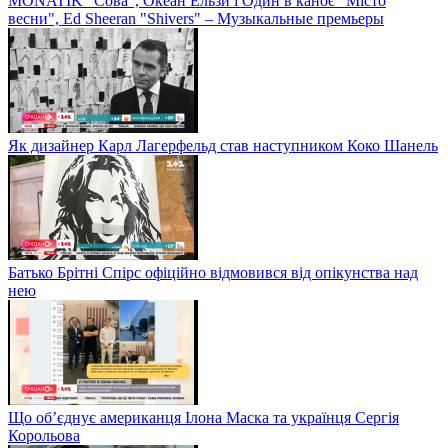
MONATIK "Сова", Океан Ельзи і Один в каноє "Місто
весни", Ed Sheeran "Shivers" – Музыкальные премьеры
Як дизайнер Карл Лагерфельд став наступником Коко Шанель
Батько Брітні Спірс офіційно відмовився від опікунства над
нею
Що об’єднує американця Ілона Маска та українця Сергія
Корольова