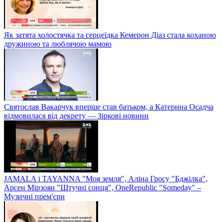
Як затята холостячка та серцеїдка Кемерон Діаз стала коханою
дружиною та люблячою мамою
Святослав Вакарчук вперше став батьком, а Катерина Осадча
відмовилася від декрету — Зіркові новини
JAMALA і TAYANNA "Моя земля", Аліна Гросу "Бджілка",
Арсен Мірзоян "Штучні сонця", OneRepublic "Someday" –
Музичні прем'єри