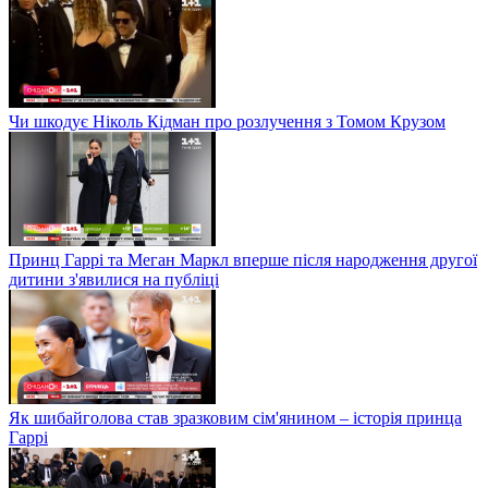
Чи шкодує Ніколь Кідман про розлучення з Томом Крузом
Принц Гаррі та Меган Маркл вперше після народження другої
дитини з'явилися на публіці
Як шибайголова став зразковим сім'янином – історія принца
Гаррі