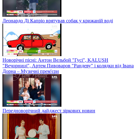
Леонардо Ді Капріо врятував собак у крижаній воді
Новорічні пісні: Антон Вельбой "Гусі", KALUSH
"Вечорниці", Артем Пивоваров "Рандеву" і колядки від Івана
Дорна – Музичні прем'єри
Передноворічний дайджест зіркових новин