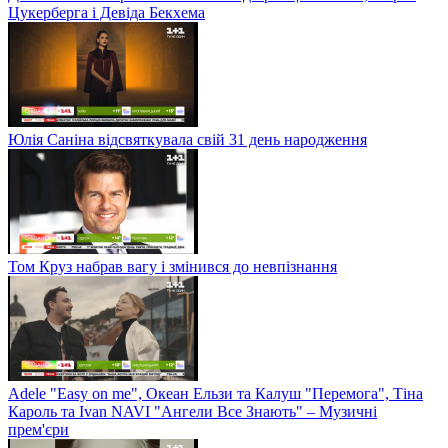
Цукерберга і Девіда Бекхема
Юлія Саніна відсвяткувала свій 31 день народження
Том Круз набрав вагу і змінився до невпізнання
Adele "Easy on me", Океан Ельзи та Калуш "Перемога", Тіна
Кароль та Ivan NAVI "Ангели Все Знають" – Музичні
прем'єри