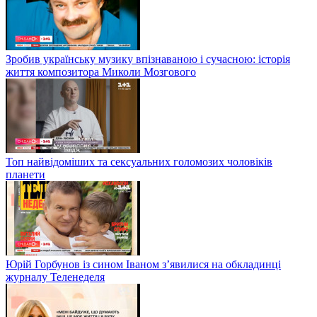
Зробив українську музику впізнаваною і сучасною: історія
життя композитора Миколи Мозгового
Топ найвідоміших та сексуальних голомозих чоловіків
планети
Юрій Горбунов із сином Іваном з’явилися на обкладинці
журналу Теленеделя