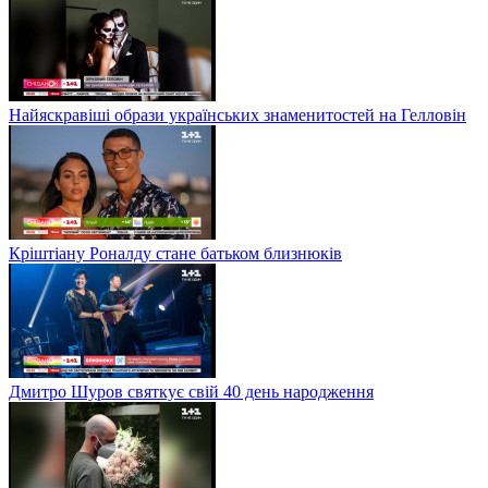
Найяскравіші образи українських знаменитостей на Гелловін
Кріштіану Роналду стане батьком близнюків
Дмитро Шуров святкує свій 40 день народження