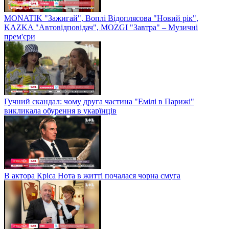
MONATIK "Зажигай", Воплі Відоплясова "Новий рік",
KAZKA "Автовідповідач", MOZGI "Завтра" – Музичні
прем'єри
Гучний скандал: чому друга частина "Емілі в Парижі"
викликала обурення в укарїнців
В актора Кріса Нота в житті почалася чорна смуга