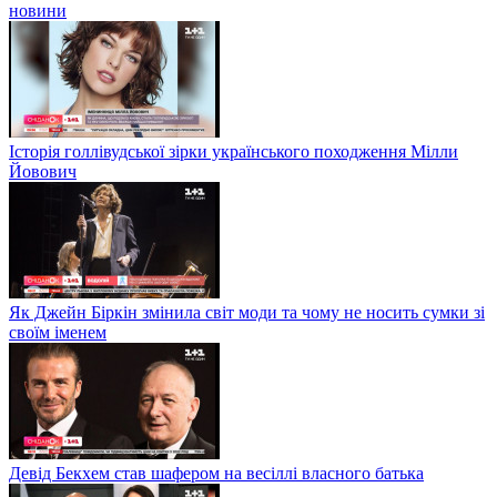
новини
Історія голлівудської зірки українського походження Мілли
Йовович
Як Джейн Біркін змінила світ моди та чому не носить сумки зі
своїм іменем
Девід Бекхем став шафером на весіллі власного батька