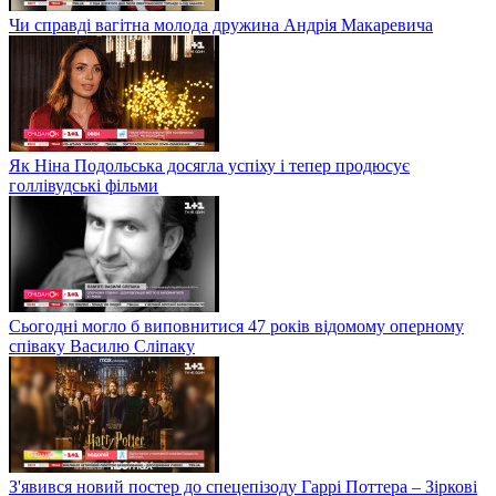
Чи справді вагітна молода дружина Андрія Макаревича
Як Ніна Подольська досягла успіху і тепер продюсує
голлівудські фільми
Сьогодні могло б виповнитися 47 років відомому оперному
співаку Василю Сліпаку
З'явився новий постер до спецепізоду Гаррі Поттера – Зіркові