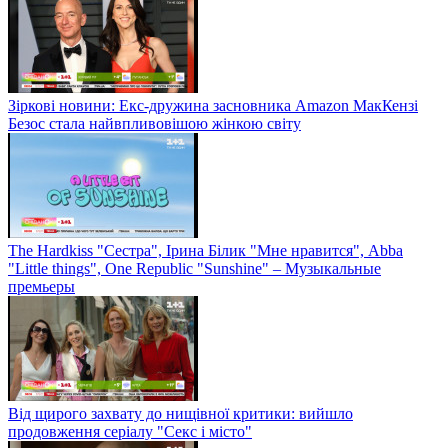
Зіркові новини: Екс-дружина засновника Amazon МакКензі
Безос стала найвпливовішою жінкою світу
The Hardkiss "Сестра", Ірина Білик "Мне нравится", Abba
"Little things", One Republic "Sunshine" – Музыкальные
премьеры
Від щирого захвату до нищівної критики: вийшло
продовження серіалу "Секс і місто"