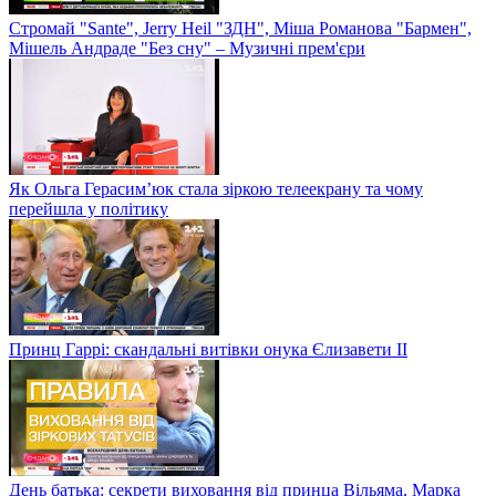
Стромай "Sante", Jerry Heil "ЗДН", Міша Романова "Бармен",
Мішель Андраде "Без сну" – Музичні прем'єри
Як Ольга Герасим’юк стала зіркою телеекрану та чому
перейшла у політику
Принц Гаррі: скандальні витівки онука Єлизавети II
День батька: секрети виховання від принца Вільяма, Марка