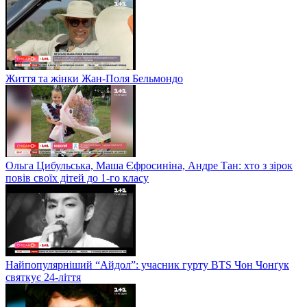
Життя та жінки Жан-Поля Бельмондо
Ольга Цибульська, Маша Єфросиніна, Андре Тан: хто з зірок
повів своїх дітей до 1-го класу
Найпопулярніший “Айдол”: учасник гурту BTS Чон Чонґук
святкує 24-ліття