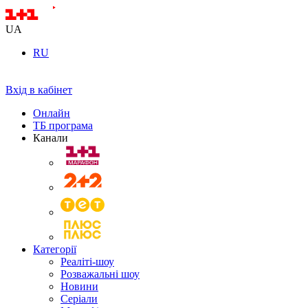
UA
RU
Вхід в кабінет
Онлайн
ТБ програма
Канали
Категорії
Реаліті-шоу
Розважальні шоу
Новини
Серіали