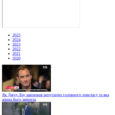
2025
2024
2023
2022
2021
2020
Як Джуд Лоу завоював репутацію головного ловеласу та яка
жінка його змінила