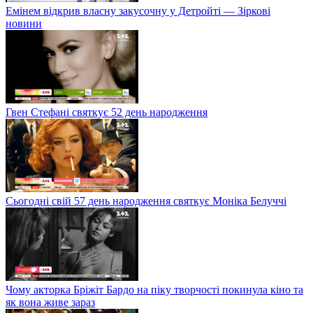
Емінем відкрив власну закусочну у Детройті — Зіркові
новини
Гвен Стефані святкує 52 день народження
Сьогодні свій 57 день народження святкує Моніка Белуччі
Чому акторка Бріжіт Бардо на піку творчості покинула кіно та
як вона живе зараз