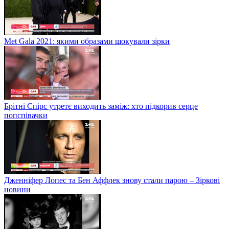
Met Gala 2021: якими образами шокували зірки
Брітні Спірс утретє виходить заміж: хто підкорив серце
попспівачки
Дженніфер Лопес та Бен Аффлек знову стали парою – Зіркові
новини