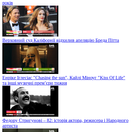
років
Верховний суд Каліфорнії відхилив апеляцію Бреда Пітта
Енріке Іглесіас "Chasing the sun", Кайлі Міноуг "Kiss Of Life"
та інші музичні прем’єри тижня
Федору Стригунові – 82: історія актора, режисера і Народного
артиста