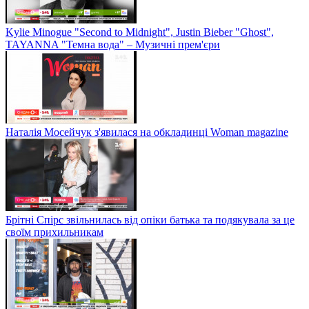
Kylie Minogue "Second to Midnight", Justin Bieber "Ghost",
TAYANNA "Темна вода" – Музичні прем'єри
Наталія Мосейчук з'явилася на обкладинці Woman magazine
Брітні Спірс звільнилась від опіки батька та подякувала за це
своїм прихильникам