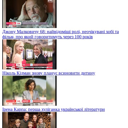
Джону Малковичу 68: найвідоміші ролі, неочікувані хобі та
фільм, про який говоритимуть через 100 років
Ніколь Кідман знову планує всиновити дитину
Ірена Карпа: перша хуліганка української літератури