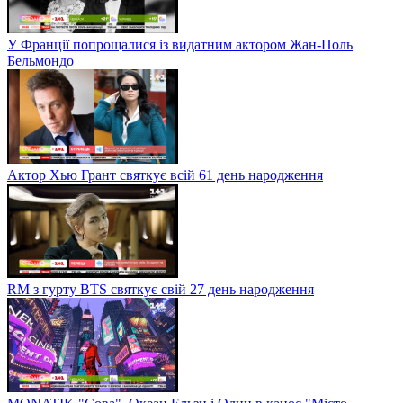
У Франції попрощалися із видатним актором Жан-Поль
Бельмондо
Актор Хью Грант святкує всій 61 день народження
RM з гурту BTS святкує свій 27 день народження