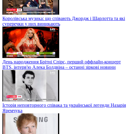
Королівська музика: що співають Джордж і Шарлотта та які
суперечки у них виникають
День народження Брітні Спірс, перший оффлайн-концерт
BTS, інтерв'ю Алека Болдвіна – останні зіркові новини
Історія неповторного співака та української легенди Назарія
Яремчука