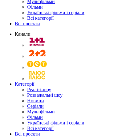
Мультфільми
Фільми
Українські фільми і серіали
Всі категорії
Всі проєкти
Канали
Категорії
Реаліті-шоу
Розважальні шоу
Новини
Серіали
Мультфільми
Фільми
Українські фільми і серіали
Всі категорії
Всі проєкти