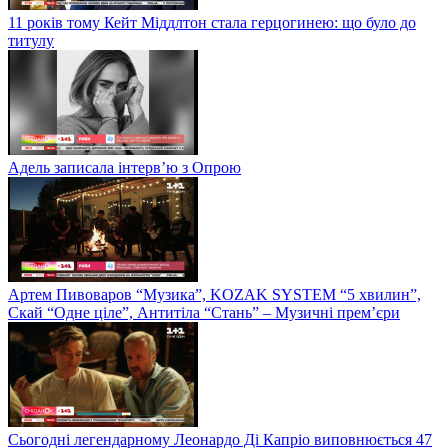
11 років тому Кейт Міддлтон стала герцогинею: що було до
титулу
Адель записала інтерв’ю з Опрою
Артем Пивоваров “Музика”, KOZAK SYSTEM “5 хвилин”,
Скай “Одне ціле”, Антитіла “Стань” – Музичні прем’єри
Сьогодні легендарному Леонардо Ді Капріо виповнюється 47