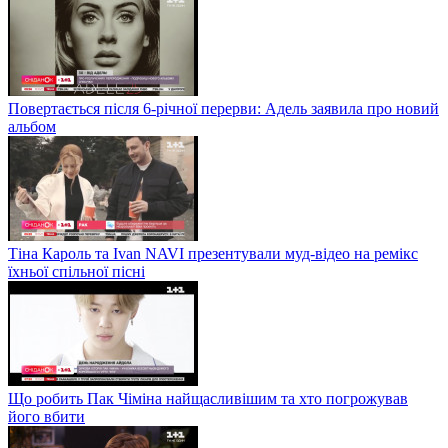
Повертається після 6-річної перерви: Адель заявила про новий
альбом
Тіна Кароль та Ivan NAVI презентували муд-відео на ремікс
їхньої спільної пісні
Що робить Пак Чіміна найщасливішим та хто погрожував
його вбити