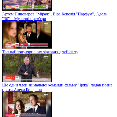
Артем Пивоваров "Міраж", Віра Кекелія "Парфум", Адель
"30" – Музичні прем'єри
Топ найпопулярніших зіркових дітей світу
Ще один член знімальної команди фільму "Іржа" подав позив
проти Алека Болдвіна