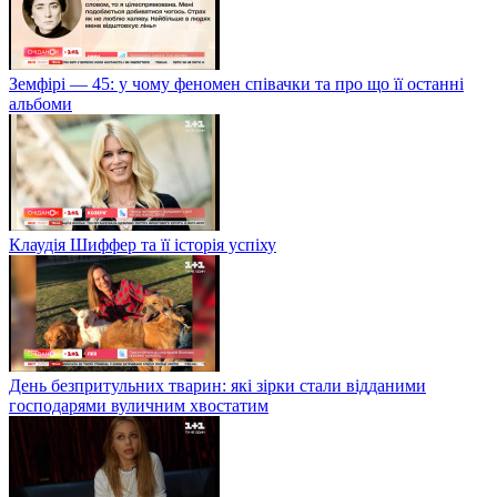
Земфірі — 45: у чому феномен співачки та про що її останні
альбоми
Клаудія Шиффер та її історія успіху
День безпритульних тварин: які зірки стали відданими
господарями вуличним хвостатим