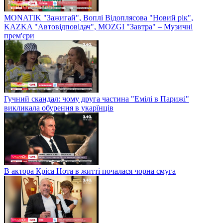
MONATIK "Зажигай", Воплі Відоплясова "Новий рік",
KAZKA "Автовідповідач", MOZGI "Завтра" – Музичні
прем'єри
Гучний скандал: чому друга частина "Емілі в Парижі"
викликала обурення в укарїнців
В актора Кріса Нота в житті почалася чорна смуга