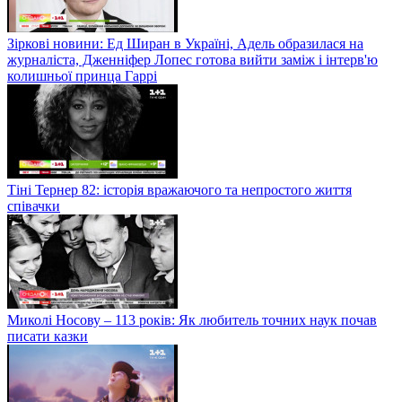
Зіркові новини: Ед Ширан в Україні, Адель образилася на
журналіста, Дженніфер Лопес готова вийти заміж і інтерв'ю
колишньої принца Гаррі
Тіні Тернер 82: історія вражаючого та непростого життя
співачки
Миколі Носову – 113 років: Як любитель точних наук почав
писати казки