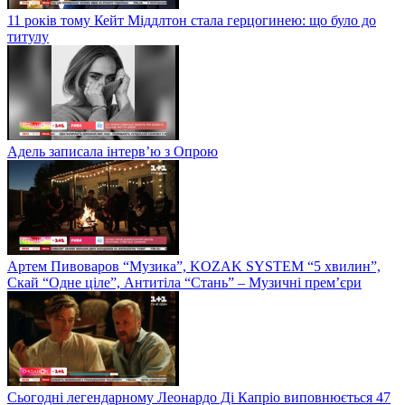
11 років тому Кейт Міддлтон стала герцогинею: що було до
титулу
Адель записала інтерв’ю з Опрою
Артем Пивоваров “Музика”, KOZAK SYSTEM “5 хвилин”,
Скай “Одне ціле”, Антитіла “Стань” – Музичні прем’єри
Сьогодні легендарному Леонардо Ді Капріо виповнюється 47