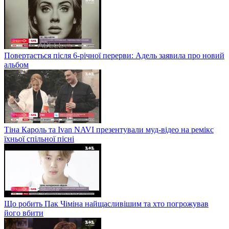
Повертається після 6-річної перерви: Адель заявила про новий
альбом
Тіна Кароль та Ivan NAVI презентували муд-відео на ремікс
їхньої спільної пісні
Що робить Пак Чіміна найщасливішим та хто погрожував
його вбити