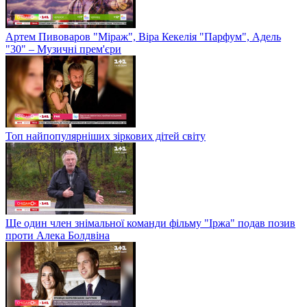
Артем Пивоваров "Міраж", Віра Кекелія "Парфум", Адель
"30" – Музичні прем'єри
Топ найпопулярніших зіркових дітей світу
Ще один член знімальної команди фільму "Іржа" подав позив
проти Алека Болдвіна