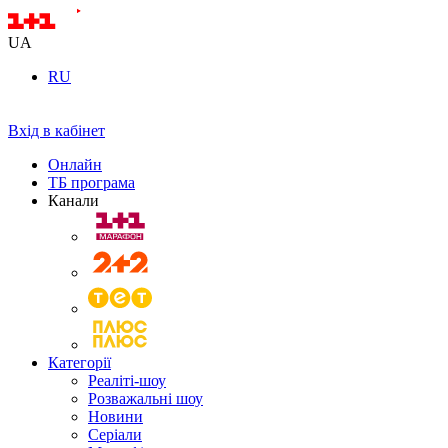
UA
RU
Вхід в кабінет
Онлайн
ТБ програма
Канали
Категорії
Реаліті-шоу
Розважальні шоу
Новини
Серіали