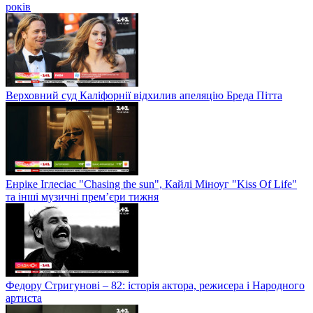
років
Верховний суд Каліфорнії відхилив апеляцію Бреда Пітта
Енріке Іглесіас "Chasing the sun", Кайлі Міноуг "Kiss Of Life"
та інші музичні прем’єри тижня
Федору Стригунові – 82: історія актора, режисера і Народного
артиста