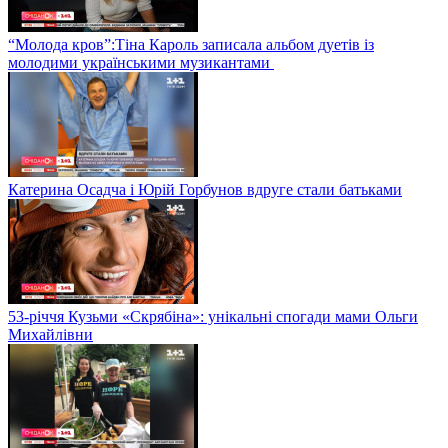
“Молода кров”:Тіна Кароль записала альбом дуетів із
молодими українськими музикантами
Катерина Осадча і Юрій Горбунов вдруге стали батьками
53-річчя Кузьми «Скрябіна»: унікальні спогади мами Ольги
Михайлівни