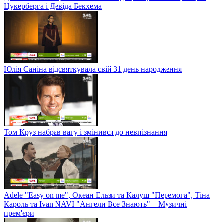
Цукерберга і Девіда Бекхема
Юлія Саніна відсвяткувала свій 31 день народження
Том Круз набрав вагу і змінився до невпізнання
Adele "Easy on me", Океан Ельзи та Калуш "Перемога", Тіна
Кароль та Ivan NAVI "Ангели Все Знають" – Музичні
прем'єри