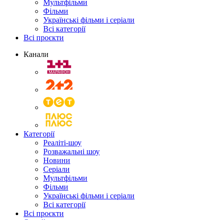
Мультфільми
Фільми
Українські фільми і серіали
Всі категорії
Всі проєкти
Канали
Категорії
Реаліті-шоу
Розважальні шоу
Новини
Серіали
Мультфільми
Фільми
Українські фільми і серіали
Всі категорії
Всі проєкти