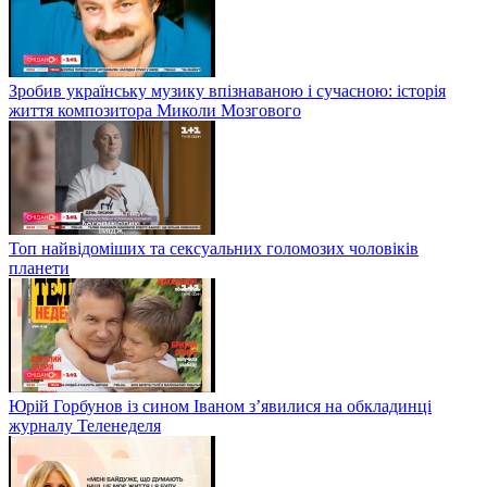
Зробив українську музику впізнаваною і сучасною: історія
життя композитора Миколи Мозгового
Топ найвідоміших та сексуальних голомозих чоловіків
планети
Юрій Горбунов із сином Іваном з’явилися на обкладинці
журналу Теленеделя