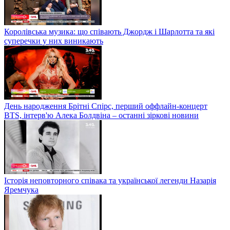
Королівська музика: що співають Джордж і Шарлотта та які
суперечки у них виникають
День народження Брітні Спірс, перший оффлайн-концерт
BTS, інтерв'ю Алека Болдвіна – останні зіркові новини
Історія неповторного співака та української легенди Назарія
Яремчука