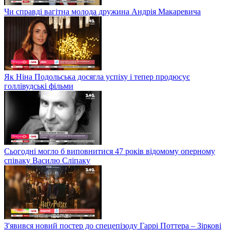
Чи справді вагітна молода дружина Андрія Макаревича
Як Ніна Подольська досягла успіху і тепер продюсує
голлівудські фільми
Сьогодні могло б виповнитися 47 років відомому оперному
співаку Василю Сліпаку
З'явився новий постер до спецепізоду Гаррі Поттера – Зіркові