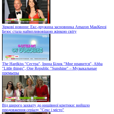
Зіркові новини: Екс-дружина засновника Amazon МакКензі
Безос стала найвпливовішою жінкою світу
The Hardkiss "Сестра", Ірина Білик "Мне нравится", Abba
"Little things", One Republic "Sunshine" – Музыкальные
премьеры
Від щирого захвату до нищівної критики: вийшло
продовження серіалу "Секс і місто"