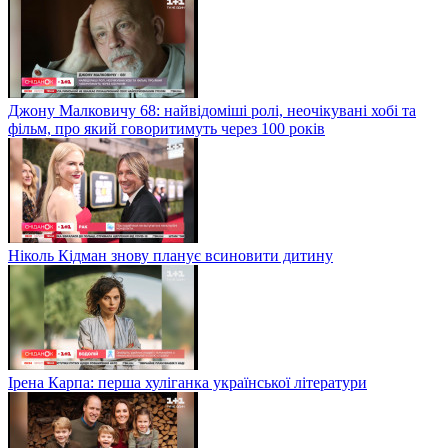
Джону Малковичу 68: найвідоміші ролі, неочікувані хобі та
фільм, про який говоритимуть через 100 років
Ніколь Кідман знову планує всиновити дитину
Ірена Карпа: перша хуліганка української літератури