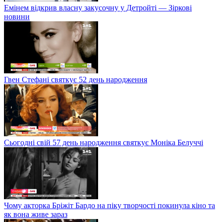
Емінем відкрив власну закусочну у Детройті — Зіркові
новини
Гвен Стефані святкує 52 день народження
Сьогодні свій 57 день народження святкує Моніка Белуччі
Чому акторка Бріжіт Бардо на піку творчості покинула кіно та
як вона живе зараз