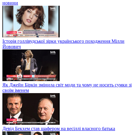
новини
Історія голлівудської зірки українського походження Мілли
Йовович
Як Джейн Біркін змінила світ моди та чому не носить сумки зі
своїм іменем
Девід Бекхем став шафером на весіллі власного батька