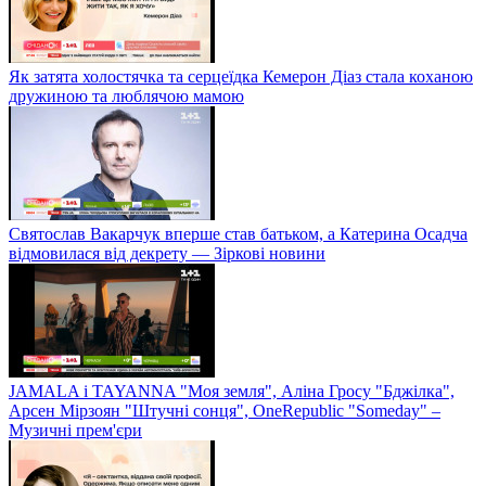
Як затята холостячка та серцеїдка Кемерон Діаз стала коханою
дружиною та люблячою мамою
Святослав Вакарчук вперше став батьком, а Катерина Осадча
відмовилася від декрету — Зіркові новини
JAMALA і TAYANNA "Моя земля", Аліна Гросу "Бджілка",
Арсен Мірзоян "Штучні сонця", OneRepublic "Someday" –
Музичні прем'єри