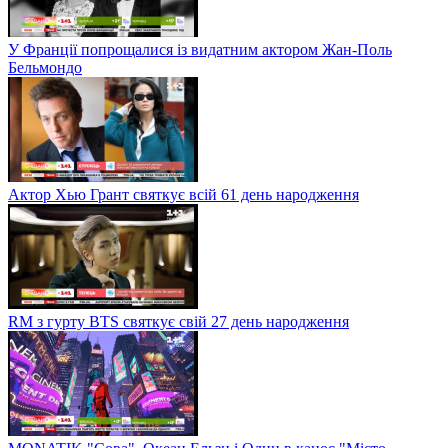
У Франції попрощалися із видатним актором Жан-Поль
Бельмондо
Актор Хью Грант святкує всій 61 день народження
RM з гурту BTS святкує свій 27 день народження