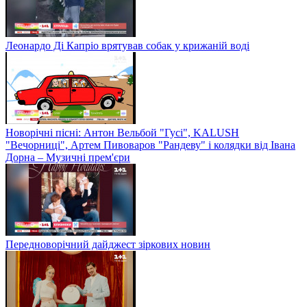
Леонардо Ді Капріо врятував собак у крижаній воді
Новорічні пісні: Антон Вельбой "Гусі", KALUSH
"Вечорниці", Артем Пивоваров "Рандеву" і колядки від Івана
Дорна – Музичні прем'єри
Передноворічний дайджест зіркових новин