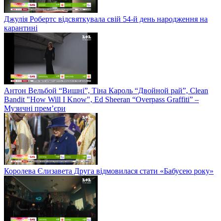
Джулія Робертс відсвяткувала свій 54-й день народження на
карантині
Антон Вельбой “Вишні”, Тіна Кароль “Двойной рай”, Clean
Bandit "How Will I Know", Ed Sheeran “Overpass Graffiti” –
Музичні прем’єри
Королева Єлизавета Друга відмовилася стати «Бабусею року»