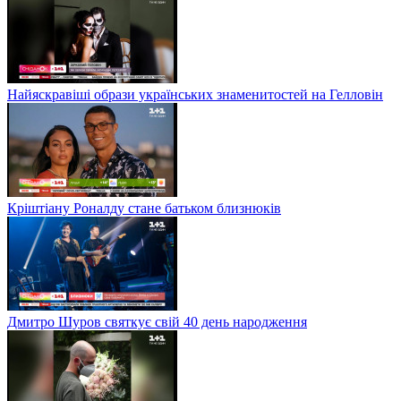
Найяскравіші образи українських знаменитостей на Гелловін
Кріштіану Роналду стане батьком близнюків
Дмитро Шуров святкує свій 40 день народження