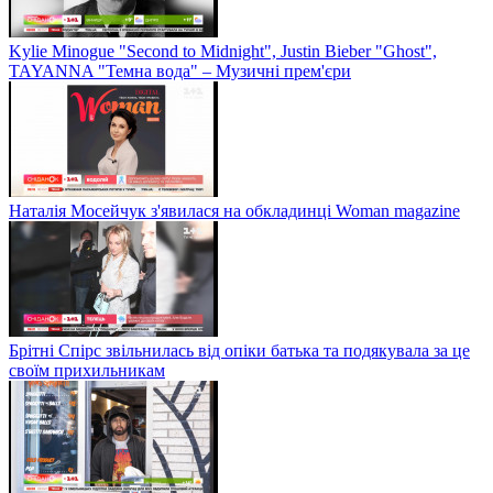
Kylie Minogue "Second to Midnight", Justin Bieber "Ghost",
TAYANNA "Темна вода" – Музичні прем'єри
Наталія Мосейчук з'явилася на обкладинці Woman magazine
Брітні Спірс звільнилась від опіки батька та подякувала за це
своїм прихильникам