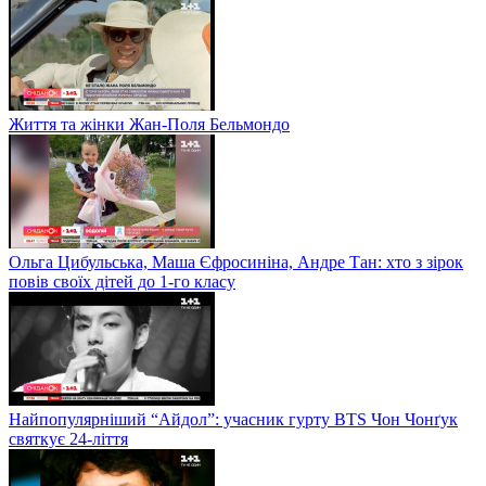
Життя та жінки Жан-Поля Бельмондо
Ольга Цибульська, Маша Єфросиніна, Андре Тан: хто з зірок
повів своїх дітей до 1-го класу
Найпопулярніший “Айдол”: учасник гурту BTS Чон Чонґук
святкує 24-ліття