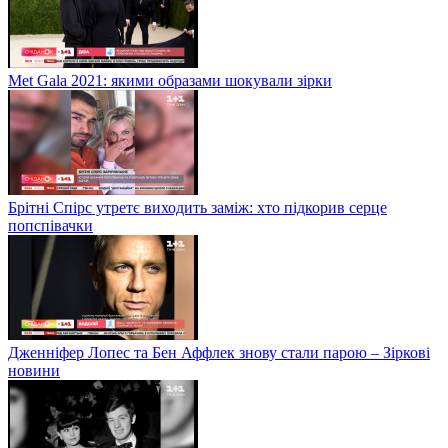
Met Gala 2021: якими образами шокували зірки
Брітні Спірс утретє виходить заміж: хто підкорив серце
попспівачки
Дженніфер Лопес та Бен Аффлек знову стали парою – Зіркові
новини