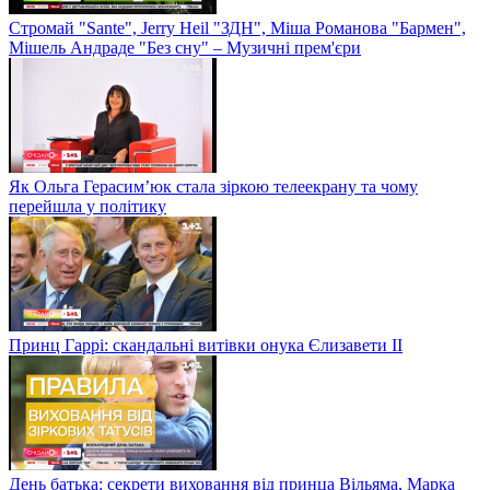
Стромай "Sante", Jerry Heil "ЗДН", Міша Романова "Бармен",
Мішель Андраде "Без сну" – Музичні прем'єри
Як Ольга Герасим’юк стала зіркою телеекрану та чому
перейшла у політику
Принц Гаррі: скандальні витівки онука Єлизавети II
День батька: секрети виховання від принца Вільяма, Марка