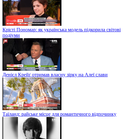
Крісті Пономар: як українська модель підкорила світові
подіуми
Денієл Крейґ отримав власну зірку на Алеї слави
Таїланд: райське місце для романтичного відпочинку