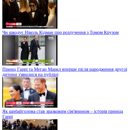
Чи шкодує Ніколь Кідман про розлучення з Томом Крузом
Принц Гаррі та Меган Маркл вперше після народження другої
дитини з'явилися на публіці
Як шибайголова став зразковим сім'янином – історія принца
Гаррі