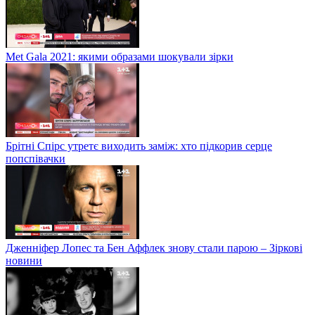
Met Gala 2021: якими образами шокували зірки
Брітні Спірс утретє виходить заміж: хто підкорив серце
попспівачки
Дженніфер Лопес та Бен Аффлек знову стали парою – Зіркові
новини