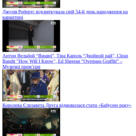
Джулія Робертс відсвяткувала свій 54-й день народження на
карантині
Антон Вельбой “Вишні”, Тіна Кароль “Двойной рай”, Clean
Bandit "How Will I Know", Ed Sheeran “Overpass Graffiti” –
Музичні прем’єри
Королева Єлизавета Друга відмовилася стати «Бабусею року»