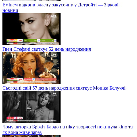
Емінем відкрив власну закусочну у Детройті — Зіркові
новини
Гвен Стефані святкує 52 день народження
Сьогодні свій 57 день народження святкує Моніка Белуччі
Чому акторка Бріжіт Бардо на піку творчості покинула кіно та
як вона живе зараз