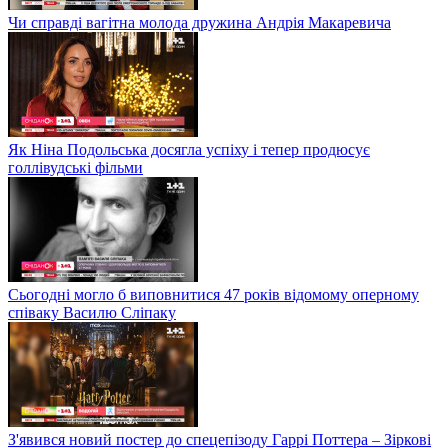
Чи справді вагітна молода дружина Андрія Макаревича
Як Ніна Подольська досягла успіху і тепер продюсує
голлівудські фільми
Сьогодні могло б виповнитися 47 років відомому оперному
співаку Василю Сліпаку
З'явився новий постер до спецепізоду Гаррі Поттера – Зіркові