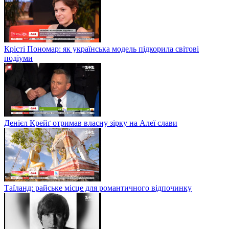
Крісті Пономар: як українська модель підкорила світові
подіуми
Денієл Крейґ отримав власну зірку на Алеї слави
Таїланд: райське місце для романтичного відпочинку