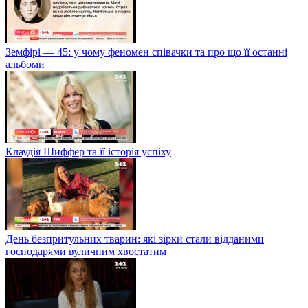
Земфірі — 45: у чому феномен співачки та про що її останні
альбоми
Клаудія Шиффер та її історія успіху
День безпритульних тварин: які зірки стали відданими
господарями вуличним хвостатим