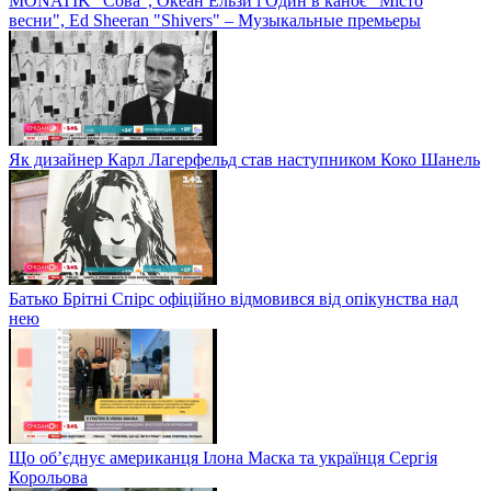
MONATIK "Сова", Океан Ельзи і Один в каноє "Місто
весни", Ed Sheeran "Shivers" – Музыкальные премьеры
Як дизайнер Карл Лагерфельд став наступником Коко Шанель
Батько Брітні Спірс офіційно відмовився від опікунства над
нею
Що об’єднує американця Ілона Маска та українця Сергія
Корольова