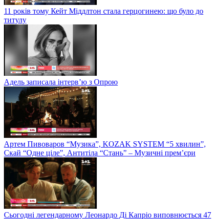
11 років тому Кейт Міддлтон стала герцогинею: що було до
титулу
Адель записала інтерв’ю з Опрою
Артем Пивоваров “Музика”, KOZAK SYSTEM “5 хвилин”,
Скай “Одне ціле”, Антитіла “Стань” – Музичні прем’єри
Сьогодні легендарному Леонардо Ді Капріо виповнюється 47