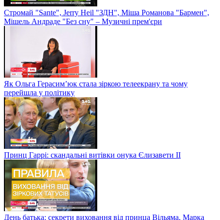
Стромай "Sante", Jerry Heil "ЗДН", Міша Романова "Бармен",
Мішель Андраде "Без сну" – Музичні прем'єри
Як Ольга Герасим’юк стала зіркою телеекрану та чому
перейшла у політику
Принц Гаррі: скандальні витівки онука Єлизавети II
День батька: секрети виховання від принца Вільяма, Марка