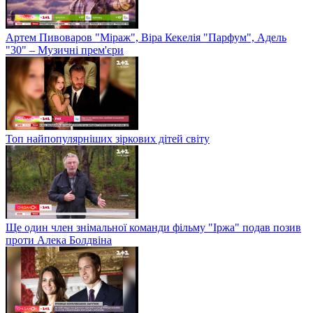
Артем Пивоваров "Міраж", Віра Кекелія "Парфум", Адель
"30" – Музичні прем'єри
Топ найпопулярніших зіркових дітей світу
Ще один член знімальної команди фільму "Іржа" подав позив
проти Алека Болдвіна