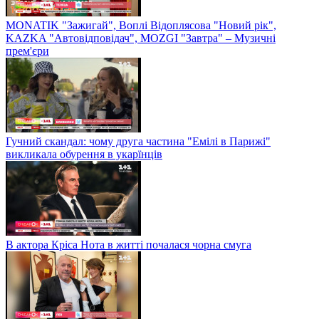
MONATIK "Зажигай", Воплі Відоплясова "Новий рік",
KAZKA "Автовідповідач", MOZGI "Завтра" – Музичні
прем'єри
Гучний скандал: чому друга частина "Емілі в Парижі"
викликала обурення в укарїнців
В актора Кріса Нота в житті почалася чорна смуга