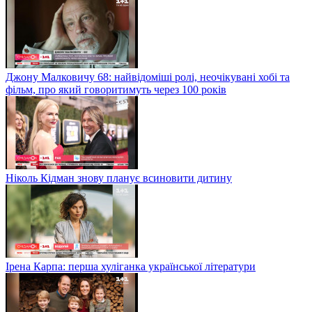
Джону Малковичу 68: найвідоміші ролі, неочікувані хобі та
фільм, про який говоритимуть через 100 років
Ніколь Кідман знову планує всиновити дитину
Ірена Карпа: перша хуліганка української літератури