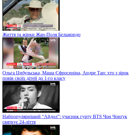
Життя та жінки Жан-Поля Бельмондо
Ольга Цибульська, Маша Єфросиніна, Андре Тан: хто з зірок
повів своїх дітей до 1-го класу
Найпопулярніший “Айдол”: учасник гурту BTS Чон Чонґук
святкує 24-ліття