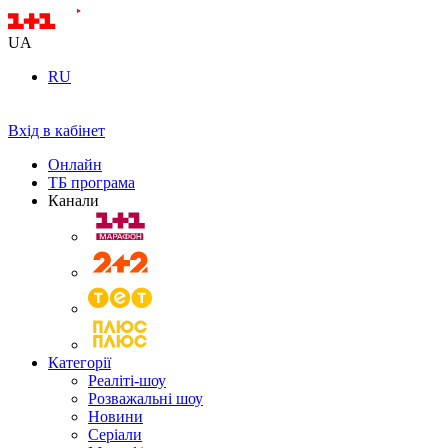
UA
RU
Вхід в кабінет
Онлайн
ТБ програма
Канали
Категорії
Реаліті-шоу
Розважальні шоу
Новини
Серіали