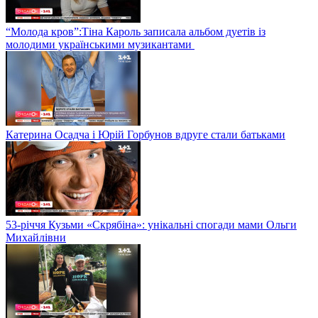
“Молода кров”:Тіна Кароль записала альбом дуетів із
молодими українськими музикантами
Катерина Осадча і Юрій Горбунов вдруге стали батьками
53-річчя Кузьми «Скрябіна»: унікальні спогади мами Ольги
Михайлівни