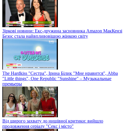
Зіркові новини: Екс-дружина засновника Amazon МакКензі
Безос стала найвпливовішою жінкою світу
The Hardkiss "Сестра", Ірина Білик "Мне нравится", Abba
"Little things", One Republic "Sunshine" – Музыкальные
премьеры
Від щирого захвату до нищівної критики: вийшло
продовження серіалу "Секс і місто"