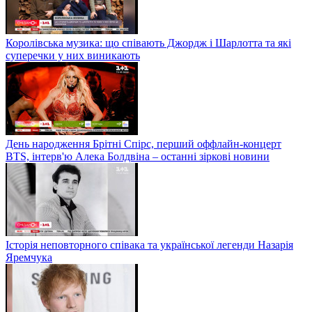
Королівська музика: що співають Джордж і Шарлотта та які
суперечки у них виникають
День народження Брітні Спірс, перший оффлайн-концерт
BTS, інтерв'ю Алека Болдвіна – останні зіркові новини
Історія неповторного співака та української легенди Назарія
Яремчука