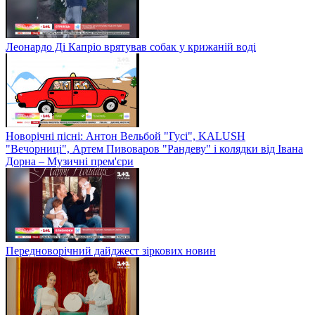
Леонардо Ді Капріо врятував собак у крижаній воді
Новорічні пісні: Антон Вельбой "Гусі", KALUSH
"Вечорниці", Артем Пивоваров "Рандеву" і колядки від Івана
Дорна – Музичні прем'єри
Передноворічний дайджест зіркових новин