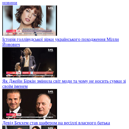
новини
Історія голлівудської зірки українського походження Мілли
Йовович
Як Джейн Біркін змінила світ моди та чому не носить сумки зі
своїм іменем
Девід Бекхем став шафером на весіллі власного батька