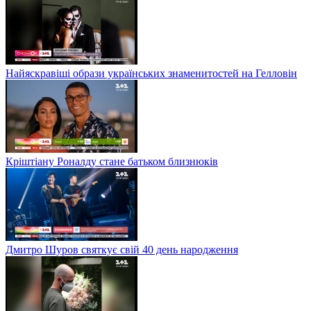
Найяскравіші образи українських знаменитостей на Гелловін
Кріштіану Роналду стане батьком близнюків
Дмитро Шуров святкує свій 40 день народження