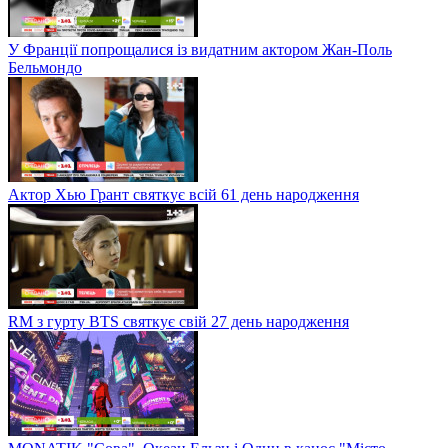
У Франції попрощалися із видатним актором Жан-Поль
Бельмондо
Актор Хью Грант святкує всій 61 день народження
RM з гурту BTS святкує свій 27 день народження