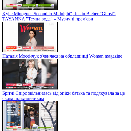
Kylie Minogue "Second to Midnight", Justin Bieber "Ghost",
TAYANNA "Темна вода" – Музичні прем'єри
Наталія Мосейчук з'явилася на обкладинці Woman magazine
Брітні Спірс звільнилась від опіки батька та подякувала за це
своїм прихильникам