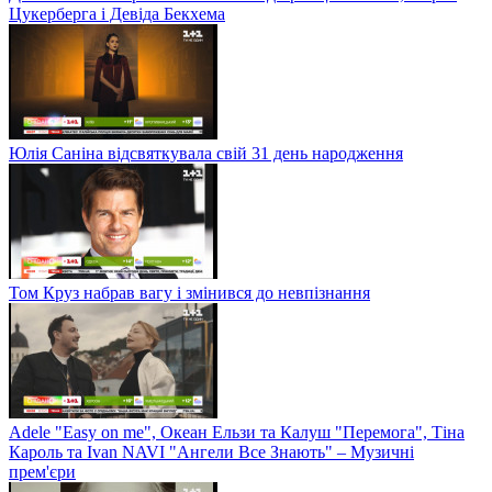
Цукерберга і Девіда Бекхема
Юлія Саніна відсвяткувала свій 31 день народження
Том Круз набрав вагу і змінився до невпізнання
Adele "Easy on me", Океан Ельзи та Калуш "Перемога", Тіна
Кароль та Ivan NAVI "Ангели Все Знають" – Музичні
прем'єри