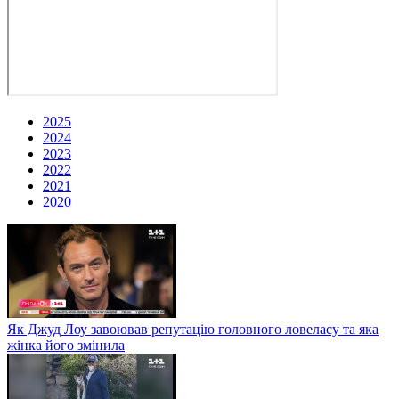
2025
2024
2023
2022
2021
2020
Як Джуд Лоу завоював репутацію головного ловеласу та яка
жінка його змінила