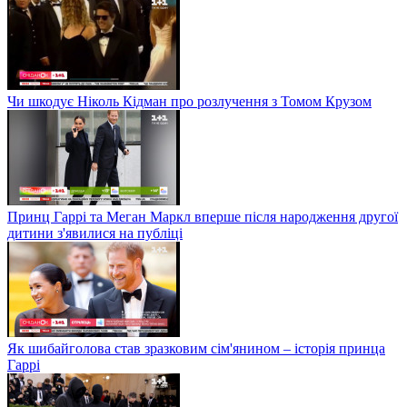
Чи шкодує Ніколь Кідман про розлучення з Томом Крузом
Принц Гаррі та Меган Маркл вперше після народження другої
дитини з'явилися на публіці
Як шибайголова став зразковим сім'янином – історія принца
Гаррі