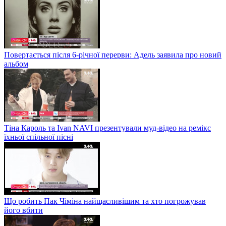
Повертається після 6-річної перерви: Адель заявила про новий
альбом
Тіна Кароль та Ivan NAVI презентували муд-відео на ремікс
їхньої спільної пісні
Що робить Пак Чіміна найщасливішим та хто погрожував
його вбити