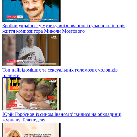
Зробив українську музику впізнаваною і сучасною: історія
життя композитора Миколи Мозгового
Топ найвідоміших та сексуальних голомозих чоловіків
планети
Юрій Горбунов із сином Іваном з’явилися на обкладинці
журналу Теленеделя