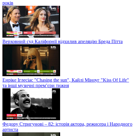
років
Верховний суд Каліфорнії відхилив апеляцію Бреда Пітта
Енріке Іглесіас "Chasing the sun", Кайлі Міноуг "Kiss Of Life"
та інші музичні прем’єри тижня
Федору Стригунові – 82: історія актора, режисера і Народного
артиста