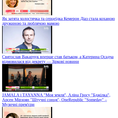
Як затята холостячка та серцеїдка Кемерон Діаз стала коханою
дружиною та люблячою мамою
Святослав Вакарчук вперше став батьком, а Катерина Осадча
відмовилася від декрету — Зіркові новини
JAMALA і TAYANNA "Моя земля", Аліна Гросу "Бджілка",
Арсен Мірзоян "Штучні сонця", OneRepublic "Someday" –
Музичні прем'єри