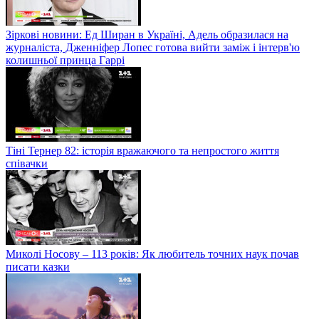
Зіркові новини: Ед Ширан в Україні, Адель образилася на
журналіста, Дженніфер Лопес готова вийти заміж і інтерв'ю
колишньої принца Гаррі
Тіні Тернер 82: історія вражаючого та непростого життя
співачки
Миколі Носову – 113 років: Як любитель точних наук почав
писати казки