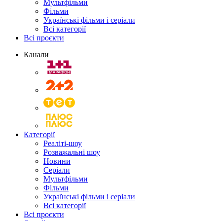
Мультфільми
Фільми
Українські фільми і серіали
Всі категорії
Всі проєкти
Канали
Категорії
Реаліті-шоу
Розважальні шоу
Новини
Серіали
Мультфільми
Фільми
Українські фільми і серіали
Всі категорії
Всі проєкти