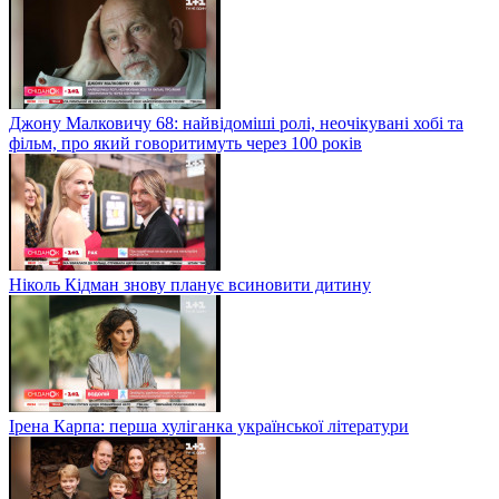
Джону Малковичу 68: найвідоміші ролі, неочікувані хобі та
фільм, про який говоритимуть через 100 років
Ніколь Кідман знову планує всиновити дитину
Ірена Карпа: перша хуліганка української літератури