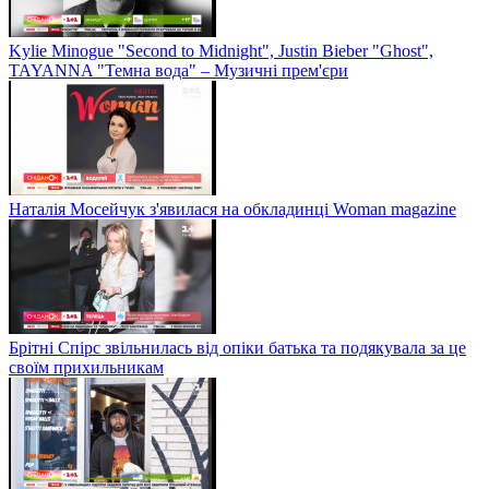
Kylie Minogue "Second to Midnight", Justin Bieber "Ghost",
TAYANNA "Темна вода" – Музичні прем'єри
Наталія Мосейчук з'явилася на обкладинці Woman magazine
Брітні Спірс звільнилась від опіки батька та подякувала за це
своїм прихильникам