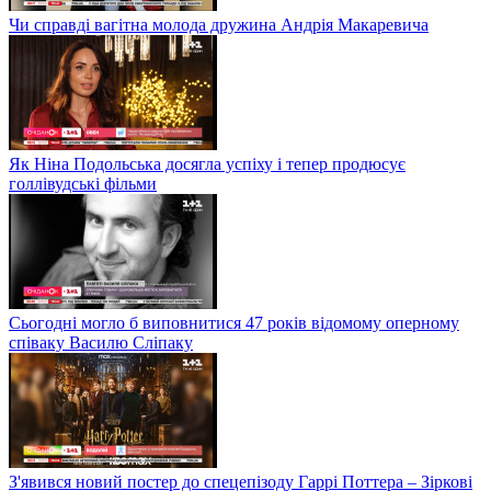
Чи справді вагітна молода дружина Андрія Макаревича
Як Ніна Подольська досягла успіху і тепер продюсує
голлівудські фільми
Сьогодні могло б виповнитися 47 років відомому оперному
співаку Василю Сліпаку
З'явився новий постер до спецепізоду Гаррі Поттера – Зіркові