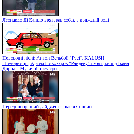
Леонардо Ді Капріо врятував собак у крижаній воді
Новорічні пісні: Антон Вельбой "Гусі", KALUSH
"Вечорниці", Артем Пивоваров "Рандеву" і колядки від Івана
Дорна – Музичні прем'єри
Передноворічний дайджест зіркових новин