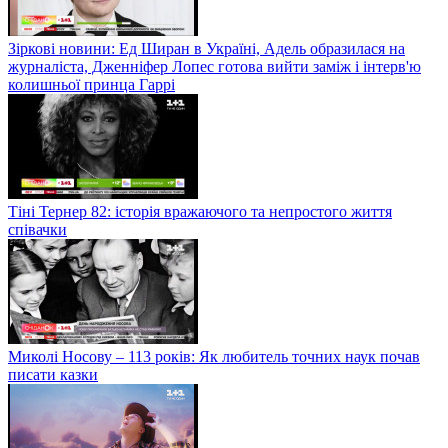
Зіркові новини: Ед Ширан в Україні, Адель образилася на
журналіста, Дженніфер Лопес готова вийти заміж і інтерв'ю
колишньої принца Гаррі
Тіні Тернер 82: історія вражаючого та непростого життя
співачки
Миколі Носову – 113 років: Як любитель точних наук почав
писати казки