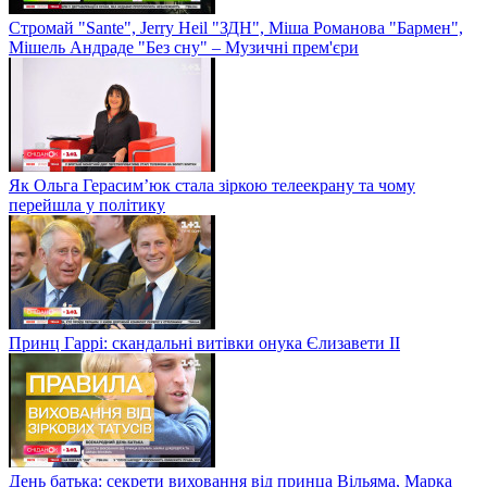
Стромай "Sante", Jerry Heil "ЗДН", Міша Романова "Бармен",
Мішель Андраде "Без сну" – Музичні прем'єри
Як Ольга Герасим’юк стала зіркою телеекрану та чому
перейшла у політику
Принц Гаррі: скандальні витівки онука Єлизавети II
День батька: секрети виховання від принца Вільяма, Марка