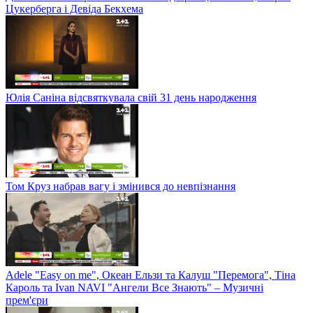
Цукерберга і Девіда Бекхема
Юлія Саніна відсвяткувала свій 31 день народження
Том Круз набрав вагу і змінився до невпізнання
Adele "Easy on me", Океан Ельзи та Калуш "Перемога", Тіна
Кароль та Ivan NAVI "Ангели Все Знають" – Музичні
прем'єри