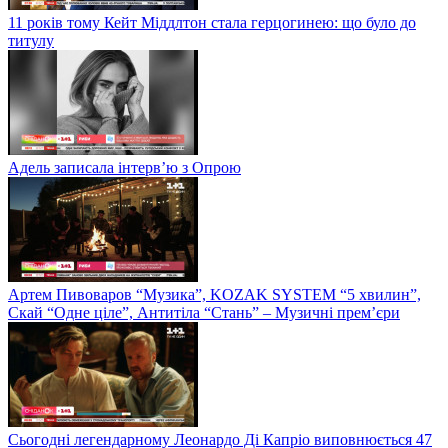
11 років тому Кейт Міддлтон стала герцогинею: що було до
титулу
Адель записала інтерв’ю з Опрою
Артем Пивоваров “Музика”, KOZAK SYSTEM “5 хвилин”,
Скай “Одне ціле”, Антитіла “Стань” – Музичні прем’єри
Сьогодні легендарному Леонардо Ді Капріо виповнюється 47