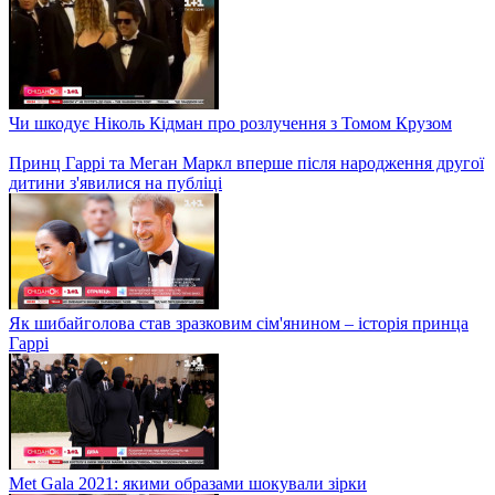
Чи шкодує Ніколь Кідман про розлучення з Томом Крузом
Принц Гаррі та Меган Маркл вперше після народження другої
дитини з'явилися на публіці
Як шибайголова став зразковим сім'янином – історія принца
Гаррі