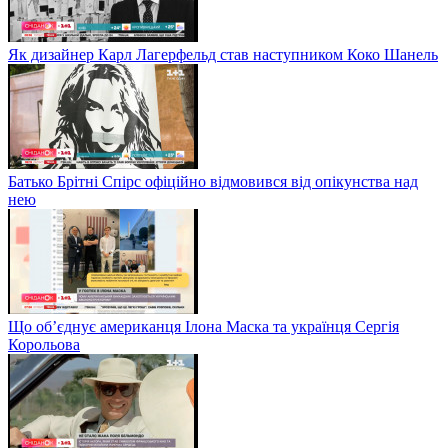
MONATIK "Сова", Океан Ельзи і Один в каноє "Місто
весни", Ed Sheeran "Shivers" – Музыкальные премьеры
Як дизайнер Карл Лагерфельд став наступником Коко Шанель
Батько Брітні Спірс офіційно відмовився від опікунства над
нею
Що об’єднує американця Ілона Маска та українця Сергія
Корольова