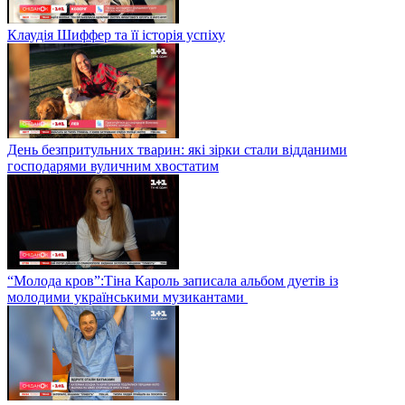
альбоми
Клаудія Шиффер та її історія успіху
День безпритульних тварин: які зірки стали відданими
господарями вуличним хвостатим
“Молода кров”:Тіна Кароль записала альбом дуетів із
молодими українськими музикантами