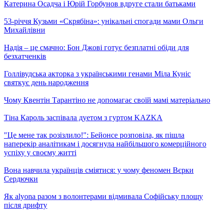
Катерина Осадча і Юрій Горбунов вдруге стали батьками
53-річчя Кузьми «Скрябіна»: унікальні спогади мами Ольги
Михайлівни
Надія – це смачно: Бон Джові готує безплатні обіди для
безхатченків