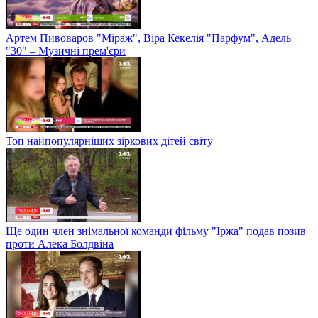
Артем Пивоваров "Міраж", Віра Кекелія "Парфум", Адель
"30" – Музичні прем'єри
Топ найпопулярніших зіркових дітей світу
Ще один член знімальної команди фільму "Іржа" подав позив
проти Алека Болдвіна