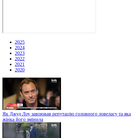
2025
2024
2023
2022
2021
2020
Як Джуд Лоу завоював репутацію головного ловеласу та яка
жінка його змінила