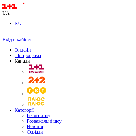
UA
RU
Вхід в кабінет
Онлайн
ТБ програма
Канали
Категорії
Реаліті-шоу
Розважальні шоу
Новини
Серіали