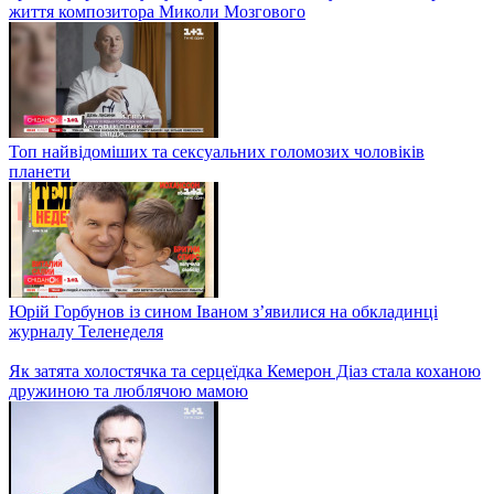
Зробив українську музику впізнаваною і сучасною: історія
життя композитора Миколи Мозгового
Топ найвідоміших та сексуальних голомозих чоловіків
планети
Юрій Горбунов із сином Іваном з’явилися на обкладинці
журналу Теленеделя
Як затята холостячка та серцеїдка Кемерон Діаз стала коханою
дружиною та люблячою мамою