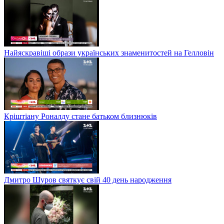
Найяскравіші образи українських знаменитостей на Гелловін
Кріштіану Роналду стане батьком близнюків
Дмитро Шуров святкує свій 40 день народження