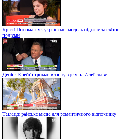
Крісті Пономар: як українська модель підкорила світові
подіуми
Денієл Крейґ отримав власну зірку на Алеї слави
Таїланд: райське місце для романтичного відпочинку