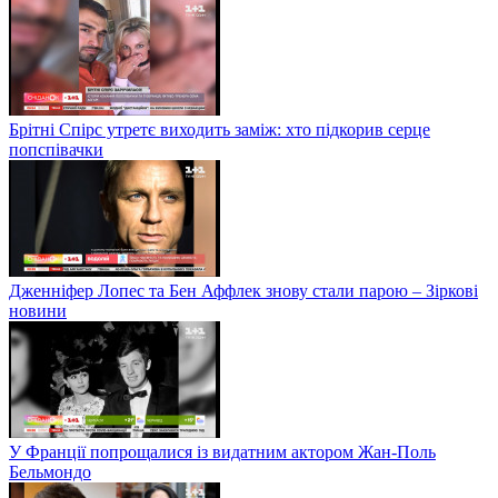
Met Gala 2021: якими образами шокували зірки
Брітні Спірс утретє виходить заміж: хто підкорив серце
попспівачки
Дженніфер Лопес та Бен Аффлек знову стали парою – Зіркові
новини