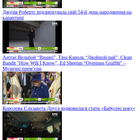
Джулія Робертс відсвяткувала свій 54-й день народження на
карантині
Антон Вельбой “Вишні”, Тіна Кароль “Двойной рай”, Clean
Bandit "How Will I Know", Ed Sheeran “Overpass Graffiti” –
Музичні прем’єри
Королева Єлизавета Друга відмовилася стати «Бабусею року»