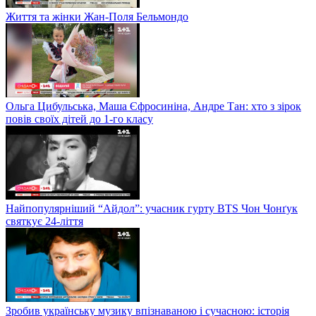
Життя та жінки Жан-Поля Бельмондо
Ольга Цибульська, Маша Єфросиніна, Андре Тан: хто з зірок
повів своїх дітей до 1-го класу
Найпопулярніший “Айдол”: учасник гурту BTS Чон Чонґук
святкує 24-ліття