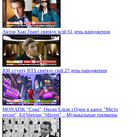
У Франції попрощалися із видатним актором Жан-Поль
Бельмондо
Актор Хью Грант святкує всій 61 день народження
RM з гурту BTS святкує свій 27 день народження