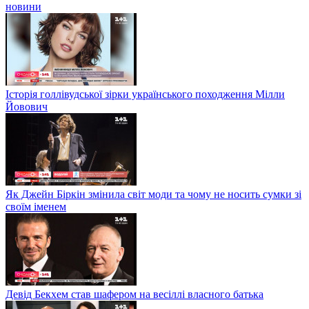
новини
Історія голлівудської зірки українського походження Мілли
Йовович
Як Джейн Біркін змінила світ моди та чому не носить сумки зі
своїм іменем
Девід Бекхем став шафером на весіллі власного батька