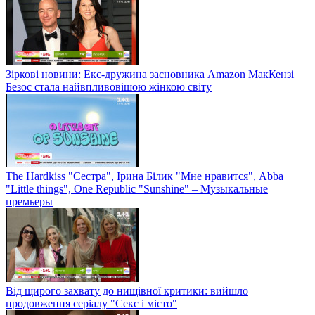
Зіркові новини: Екс-дружина засновника Amazon МакКензі
Безос стала найвпливовішою жінкою світу
The Hardkiss "Сестра", Ірина Білик "Мне нравится", Abba
"Little things", One Republic "Sunshine" – Музыкальные
премьеры
Від щирого захвату до нищівної критики: вийшло
продовження серіалу "Секс і місто"