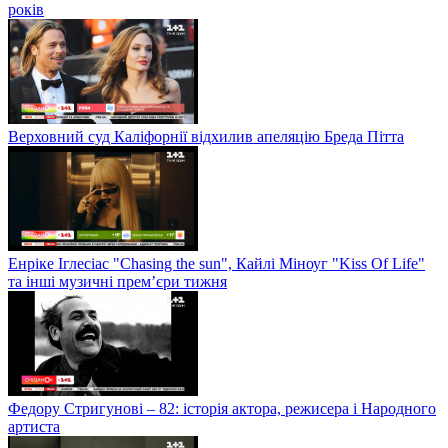
років
Верховний суд Каліфорнії відхилив апеляцію Бреда Пітта
Енріке Іглесіас "Chasing the sun", Кайлі Міноуг "Kiss Of Life"
та інші музичні прем’єри тижня
Федору Стригунові – 82: історія актора, режисера і Народного
артиста