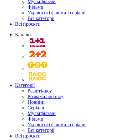
Мультфільми
Фільми
Українські фільми і серіали
Всі категорії
Всі проєкти
Канали
Категорії
Реаліті-шоу
Розважальні шоу
Новини
Серіали
Мультфільми
Фільми
Українські фільми і серіали
Всі категорії
Всі проєкти