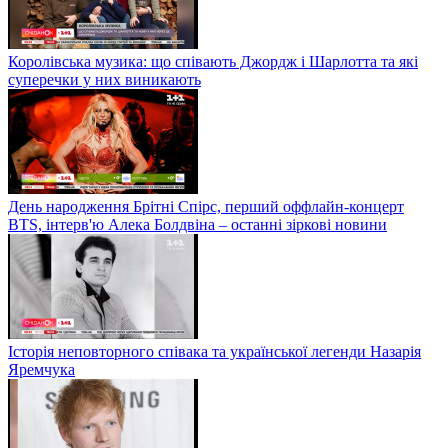
Королівська музика: що співають Джордж і Шарлотта та які
суперечки у них виникають
День народження Брітні Спірс, перший оффлайн-концерт
BTS, інтерв'ю Алека Болдвіна – останні зіркові новини
Історія неповторного співака та української легенди Назарія
Яремчука