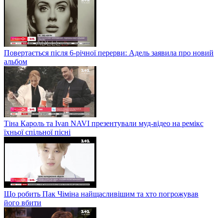
Повертається після 6-річної перерви: Адель заявила про новий
альбом
Тіна Кароль та Ivan NAVI презентували муд-відео на ремікс
їхньої спільної пісні
Що робить Пак Чіміна найщасливішим та хто погрожував
його вбити