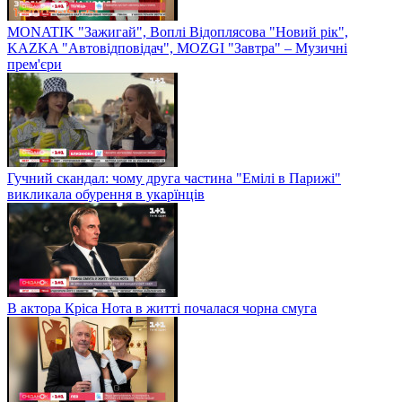
MONATIK "Зажигай", Воплі Відоплясова "Новий рік",
KAZKA "Автовідповідач", MOZGI "Завтра" – Музичні
прем'єри
Гучний скандал: чому друга частина "Емілі в Парижі"
викликала обурення в укарїнців
В актора Кріса Нота в житті почалася чорна смуга