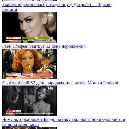
Емінем відкрив власну закусочну у Детройті — Зіркові
новини
Гвен Стефані святкує 52 день народження
Сьогодні свій 57 день народження святкує Моніка Белуччі
Чому акторка Бріжіт Бардо на піку творчості покинула кіно та
як вона живе зараз