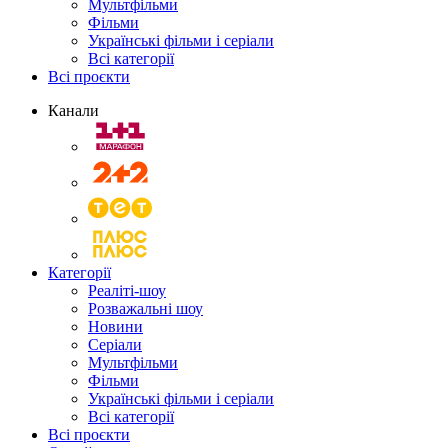
Мультфільми
Фільми
Українські фільми і серіали
Всі категорії
Всі проєкти
Канали
Категорії
Реаліті-шоу
Розважальні шоу
Новини
Серіали
Мультфільми
Фільми
Українські фільми і серіали
Всі категорії
Всі проєкти