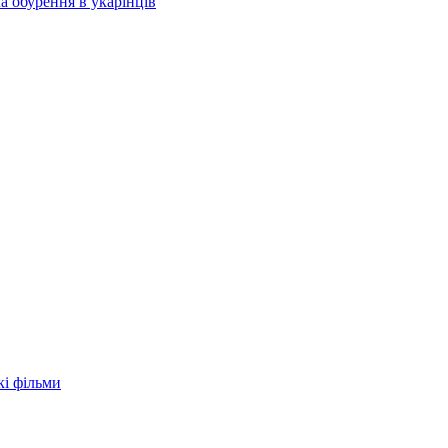
а обурення в укарїнців
кі фільми