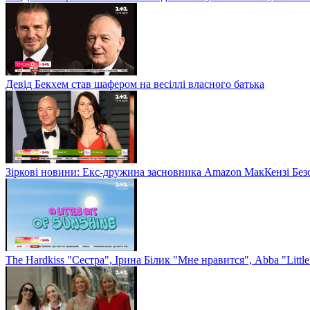
Девід Бекхем став шафером на весіллі власного батька
Зіркові новини: Екс-дружина засновника Amazon МакКензі Без
The Hardkiss "Сестра", Ірина Білик "Мне нравится", Abba "Littl