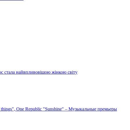
ос стала найвпливовішою жінкою світу
e things", One Republic "Sunshine" – Музыкальные премьеры