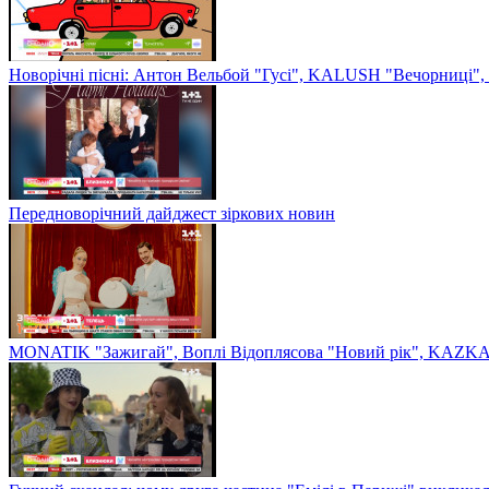
Новорічні пісні: Антон Вельбой "Гусі", KALUSH "Вечорниці", 
Передноворічний дайджест зіркових новин
MONATIK "Зажигай", Воплі Відоплясова "Новий рік", KAZKA 