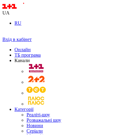
UA
RU
Вхід в кабінет
Онлайн
ТБ програма
Канали
Категорії
Реаліті-шоу
Розважальні шоу
Новини
Серіали