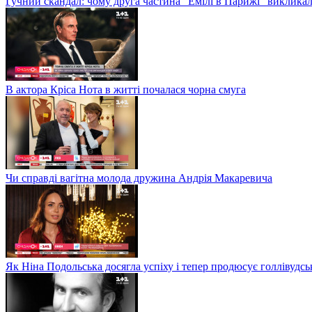
Гучний скандал: чому друга частина "Емілі в Парижі" викликал
В актора Кріса Нота в житті почалася чорна смуга
Чи справді вагітна молода дружина Андрія Макаревича
Як Ніна Подольська досягла успіху і тепер продюсує голлівудсь