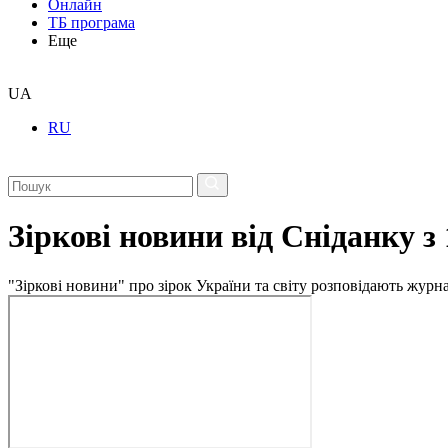
Онлайн
ТБ програма
Еще
UA
RU
Зіркові новини від Сніданку з
"Зіркові новини" про зірок України та світу розповідають журн