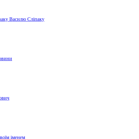
іваку Василю Сліпаку
новини
вович
своїм іменем