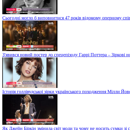
Сьогодні могло б виповнитися 47 років відомому оперному сп
З'явився новий постер до спецепізоду Гаррі Поттера – Зіркові 
Історія голлівудської зірки українського походження Мілли Йо
Як Джейн Біркін змінила світ моди та чому не носить сумки зі 