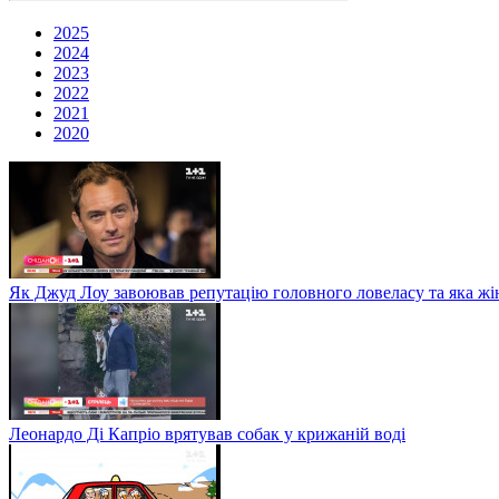
2025
2024
2023
2022
2021
2020
Як Джуд Лоу завоював репутацію головного ловеласу та яка жі
Леонардо Ді Капріо врятував собак у крижаній воді