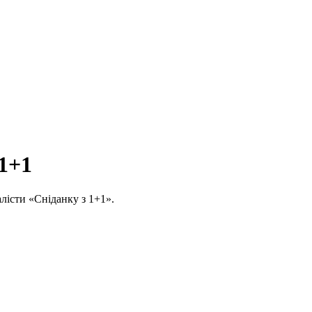
 1+1
алісти «Сніданку з 1+1».