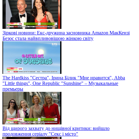
Зіркові новини: Екс-дружина засновника Amazon МакКензі
Безос стала найвпливовішою жінкою світу
The Hardkiss "Сестра", Ірина Білик "Мне нравится", Abba
"Little things", One Republic "Sunshine" – Музыкальные
премьеры
Від щирого захвату до нищівної критики: вийшло
продовження серіалу "Секс і місто"