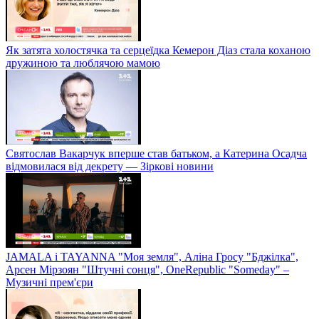
Як затята холостячка та серцеїдка Кемерон Діаз стала коханою
дружиною та люблячою мамою
Святослав Вакарчук вперше став батьком, а Катерина Осадча
відмовилася від декрету — Зіркові новини
JAMALA і TAYANNA "Моя земля", Аліна Гросу "Бджілка",
Арсен Мірзоян "Штучні сонця", OneRepublic "Someday" –
Музичні прем'єри