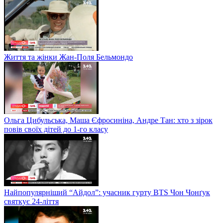
Життя та жінки Жан-Поля Бельмондо
Ольга Цибульська, Маша Єфросиніна, Андре Тан: хто з зірок
повів своїх дітей до 1-го класу
Найпопулярніший “Айдол”: учасник гурту BTS Чон Чонґук
святкує 24-ліття