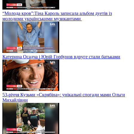
“Молода кров”:Тіна Кароль записала альбом дуетів із
молодими українськими музикантами
Катерина Осадча і Юрій Горбунов вдруге стали батьками
53-річчя Кузьми «Скрябіна»: унікальні спогади мами Ольги
Михайлівни