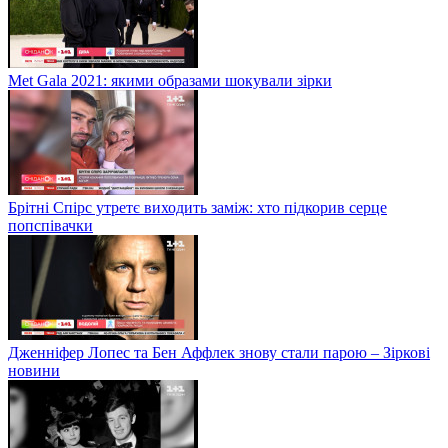
Met Gala 2021: якими образами шокували зірки
Брітні Спірс утретє виходить заміж: хто підкорив серце
попспівачки
Дженніфер Лопес та Бен Аффлек знову стали парою – Зіркові
новини