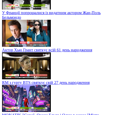
У Франції попрощалися із видатним актором Жан-Поль
Бельмондо
Актор Хью Грант святкує всій 61 день народження
RM з гурту BTS святкує свій 27 день народження