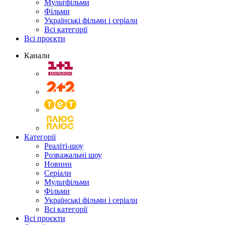
Мультфільми
Фільми
Українські фільми і серіали
Всі категорії
Всі проєкти
Канали
Категорії
Реаліті-шоу
Розважальні шоу
Новини
Серіали
Мультфільми
Фільми
Українські фільми і серіали
Всі категорії
Всі проєкти