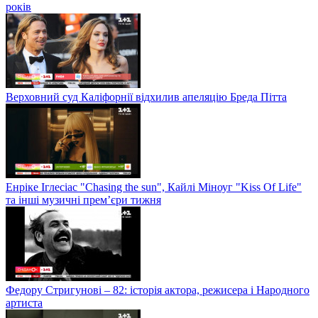
років
Верховний суд Каліфорнії відхилив апеляцію Бреда Пітта
Енріке Іглесіас "Chasing the sun", Кайлі Міноуг "Kiss Of Life"
та інші музичні прем’єри тижня
Федору Стригунові – 82: історія актора, режисера і Народного
артиста