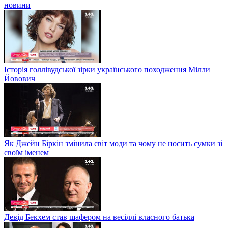
новини
Історія голлівудської зірки українського походження Мілли
Йовович
Як Джейн Біркін змінила світ моди та чому не носить сумки зі
своїм іменем
Девід Бекхем став шафером на весіллі власного батька