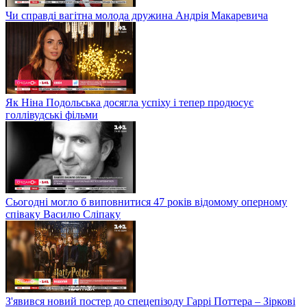
Чи справді вагітна молода дружина Андрія Макаревича
Як Ніна Подольська досягла успіху і тепер продюсує
голлівудські фільми
Сьогодні могло б виповнитися 47 років відомому оперному
співаку Василю Сліпаку
З'явився новий постер до спецепізоду Гаррі Поттера – Зіркові