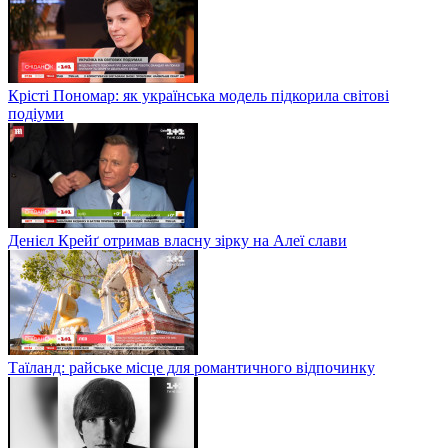
Крісті Пономар: як українська модель підкорила світові
подіуми
Денієл Крейґ отримав власну зірку на Алеї слави
Таїланд: райське місце для романтичного відпочинку