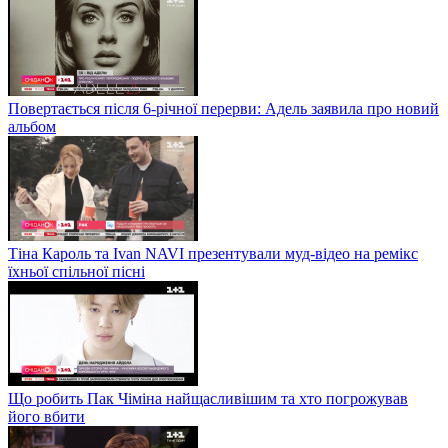
Повертається після 6-річної перерви: Адель заявила про новий
альбом
Тіна Кароль та Ivan NAVI презентували муд-відео на ремікс
їхньої спільної пісні
Що робить Пак Чіміна найщасливішим та хто погрожував
його вбити