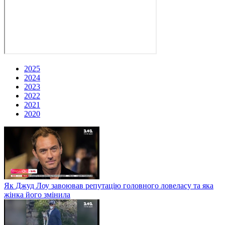
2025
2024
2023
2022
2021
2020
Як Джуд Лоу завоював репутацію головного ловеласу та яка
жінка його змінила