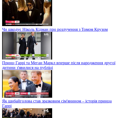
Чи шкодує Ніколь Кідман про розлучення з Томом Крузом
Принц Гаррі та Меган Маркл вперше після народження другої
дитини з'явилися на публіці
Як шибайголова став зразковим сім'янином – історія принца
Гаррі