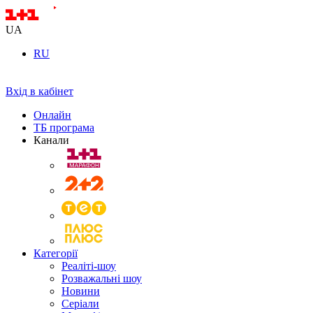
UA
RU
Вхід в кабінет
Онлайн
ТБ програма
Канали
Категорії
Реаліті-шоу
Розважальні шоу
Новини
Серіали