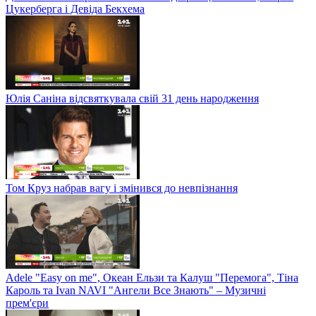
Цукерберга і Девіда Бекхема
Юлія Саніна відсвяткувала свій 31 день народження
Том Круз набрав вагу і змінився до невпізнання
Adele "Easy on me", Океан Ельзи та Калуш "Перемога", Тіна
Кароль та Ivan NAVI "Ангели Все Знають" – Музичні
прем'єри