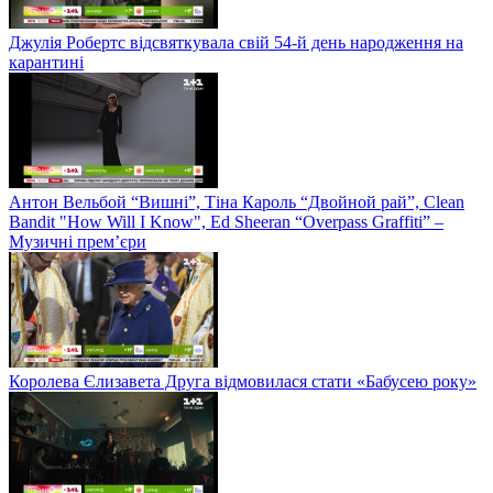
Джулія Робертс відсвяткувала свій 54-й день народження на
карантині
Антон Вельбой “Вишні”, Тіна Кароль “Двойной рай”, Clean
Bandit "How Will I Know", Ed Sheeran “Overpass Graffiti” –
Музичні прем’єри
Королева Єлизавета Друга відмовилася стати «Бабусею року»