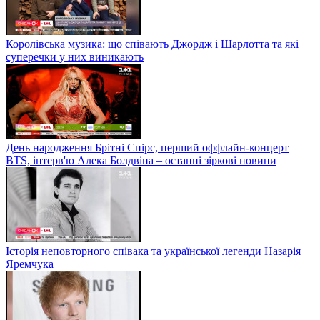
Королівська музика: що співають Джордж і Шарлотта та які
суперечки у них виникають
День народження Брітні Спірс, перший оффлайн-концерт
BTS, інтерв'ю Алека Болдвіна – останні зіркові новини
Історія неповторного співака та української легенди Назарія
Яремчука