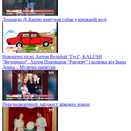
Леонардо Ді Капріо врятував собак у крижаній воді
Новорічні пісні: Антон Вельбой "Гусі", KALUSH
"Вечорниці", Артем Пивоваров "Рандеву" і колядки від Івана
Дорна – Музичні прем'єри
Передноворічний дайджест зіркових новин