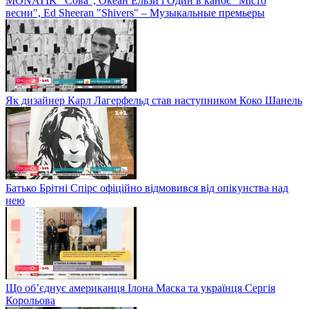
MONATIK "Сова", Океан Ельзи і Один в каноє "Місто
весни", Ed Sheeran "Shivers" – Музыкальные премьеры
Як дизайнер Карл Лагерфельд став наступником Коко Шанель
Батько Брітні Спірс офіційно відмовився від опікунства над
нею
Що об’єднує американця Ілона Маска та українця Сергія
Корольова