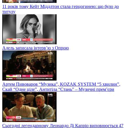
11 років тому Кейт Міддлтон стала герцогинею: що було до
титулу
Адель записала інтерв’ю з Опрою
Артем Пивоваров “Музика”, KOZAK SYSTEM “5 хвилин”,
Скай “Одне ціле”, Антитіла “Стань” – Музичні прем’єри
Сьогодні легендарному Леонардо Ді Капріо виповнюється 47