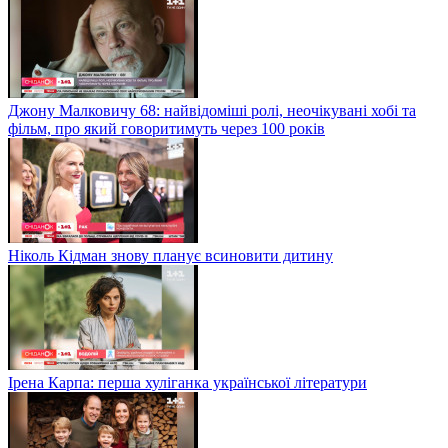
Джону Малковичу 68: найвідоміші ролі, неочікувані хобі та
фільм, про який говоритимуть через 100 років
Ніколь Кідман знову планує всиновити дитину
Ірена Карпа: перша хуліганка української літератури