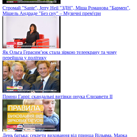
Стромай "Sante", Jerry Heil "ЗДН", Міша Романова "Бармен",
Мішель Андраде "Без сну" – Музичні прем'єри
Як Ольга Герасим’юк стала зіркою телеекрану та чому
перейшла у політику
Принц Гаррі: скандальні витівки онука Єлизавети II
День батька: секрети виховання від принца Вільяма, Марка