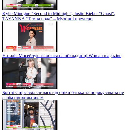
Kylie Minogue "Second to Midnight", Justin Bieber "Ghost",
TAYANNA "Темна вода" – Музичні прем'єри
Наталія Мосейчук з'явилася на обкладинці Woman magazine
Брітні Спірс звільнилась від опіки батька та подякувала за це
своїм прихильникам