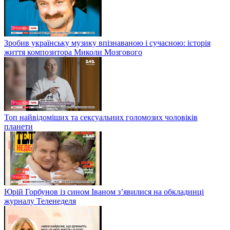
Зробив українську музику впізнаваною і сучасною: історія
життя композитора Миколи Мозгового
Топ найвідоміших та сексуальних голомозих чоловіків
планети
Юрій Горбунов із сином Іваном з’явилися на обкладинці
журналу Теленеделя