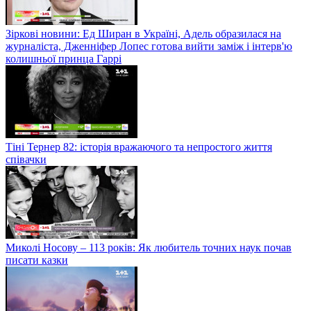
Зіркові новини: Ед Ширан в Україні, Адель образилася на
журналіста, Дженніфер Лопес готова вийти заміж і інтерв'ю
колишньої принца Гаррі
Тіні Тернер 82: історія вражаючого та непростого життя
співачки
Миколі Носову – 113 років: Як любитель точних наук почав
писати казки