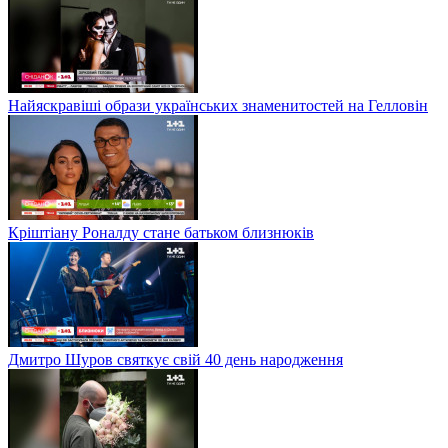
Найяскравіші образи українських знаменитостей на Гелловін
Кріштіану Роналду стане батьком близнюків
Дмитро Шуров святкує свій 40 день народження