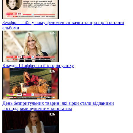
Земфірі — 45: у чому феномен співачки та про що її останні
альбоми
Клаудія Шиффер та її історія успіху
День безпритульних тварин: які зірки стали відданими
господарями вуличним хвостатим