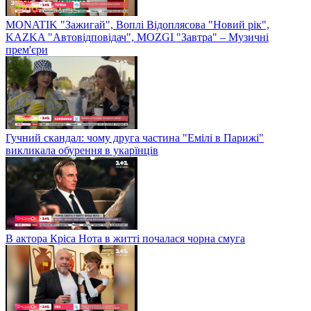
MONATIK "Зажигай", Воплі Відоплясова "Новий рік",
KAZKA "Автовідповідач", MOZGI "Завтра" – Музичні
прем'єри
Гучний скандал: чому друга частина "Емілі в Парижі"
викликала обурення в укарїнців
В актора Кріса Нота в житті почалася чорна смуга