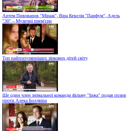
Артем Пивоваров "Міраж", Віра Кекелія "Парфум", Адель
"30" – Музичні прем'єри
Топ найпопулярніших зіркових дітей світу
Ще один член знімальної команди фільму "Іржа" подав позив
проти Алека Болдвіна