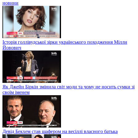
новини
Історія голлівудської зірки українського походження Мілли
Йовович
Як Джейн Біркін змінила світ моди та чому не носить сумки зі
своїм іменем
Девід Бекхем став шафером на весіллі власного батька