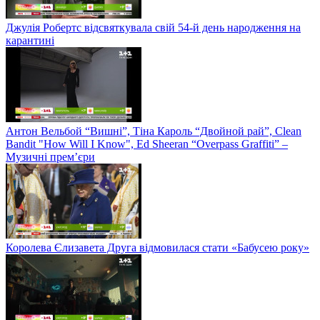
Джулія Робертс відсвяткувала свій 54-й день народження на
карантині
Антон Вельбой “Вишні”, Тіна Кароль “Двойной рай”, Clean
Bandit "How Will I Know", Ed Sheeran “Overpass Graffiti” –
Музичні прем’єри
Королева Єлизавета Друга відмовилася стати «Бабусею року»