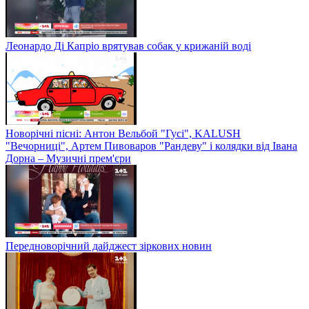
Леонардо Ді Капріо врятував собак у крижаній воді
Новорічні пісні: Антон Вельбой "Гусі", KALUSH
"Вечорниці", Артем Пивоваров "Рандеву" і колядки від Івана
Дорна – Музичні прем'єри
Передноворічний дайджест зіркових новин