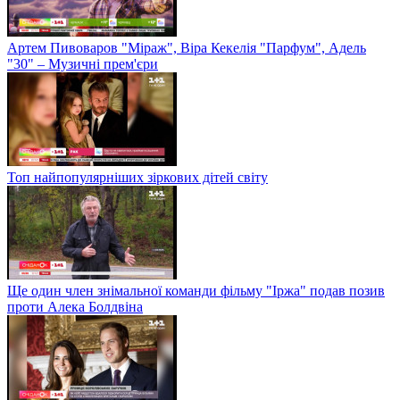
Артем Пивоваров "Міраж", Віра Кекелія "Парфум", Адель
"30" – Музичні прем'єри
Топ найпопулярніших зіркових дітей світу
Ще один член знімальної команди фільму "Іржа" подав позив
проти Алека Болдвіна