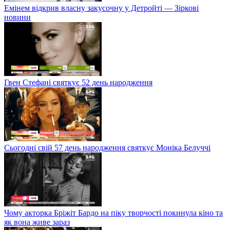
Емінем відкрив власну закусочну у Детройті — Зіркові
новини
Гвен Стефані святкує 52 день народження
Сьогодні свій 57 день народження святкує Моніка Белуччі
Чому акторка Бріжіт Бардо на піку творчості покинула кіно та
як вона живе зараз