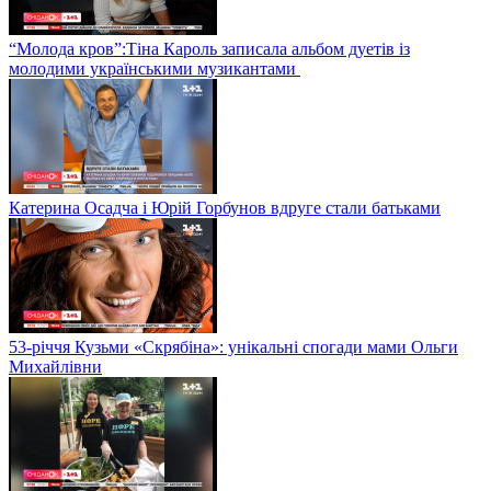
“Молода кров”:Тіна Кароль записала альбом дуетів із
молодими українськими музикантами
Катерина Осадча і Юрій Горбунов вдруге стали батьками
53-річчя Кузьми «Скрябіна»: унікальні спогади мами Ольги
Михайлівни