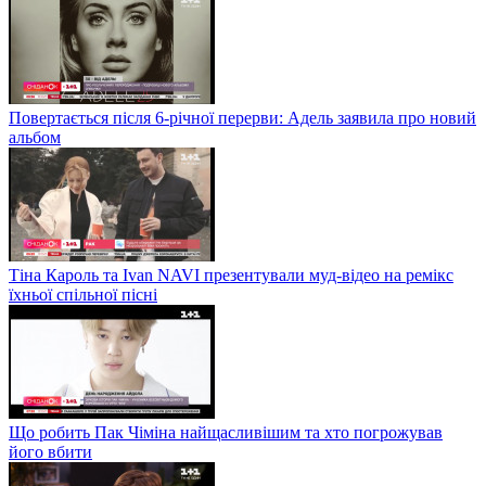
Повертається після 6-річної перерви: Адель заявила про новий
альбом
Тіна Кароль та Ivan NAVI презентували муд-відео на ремікс
їхньої спільної пісні
Що робить Пак Чіміна найщасливішим та хто погрожував
його вбити