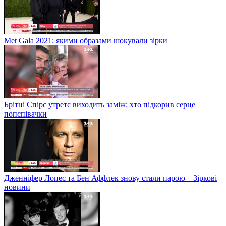
Met Gala 2021: якими образами шокували зірки
Брітні Спірс утретє виходить заміж: хто підкорив серце
попспівачки
Дженніфер Лопес та Бен Аффлек знову стали парою – Зіркові
новини