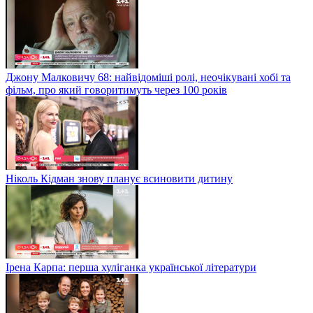
Джону Малковичу 68: найвідоміші ролі, неочікувані хобі та
фільм, про який говоритимуть через 100 років
Ніколь Кідман знову планує всиновити дитину
Ірена Карпа: перша хуліганка української літератури