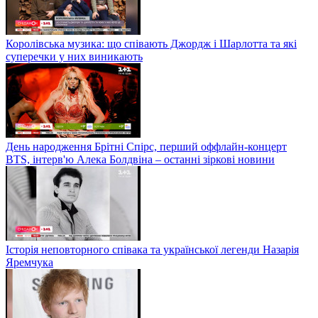
Королівська музика: що співають Джордж і Шарлотта та які
суперечки у них виникають
День народження Брітні Спірс, перший оффлайн-концерт
BTS, інтерв'ю Алека Болдвіна – останні зіркові новини
Історія неповторного співака та української легенди Назарія
Яремчука