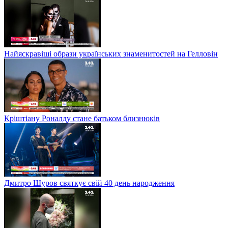
Найяскравіші образи українських знаменитостей на Гелловін
Кріштіану Роналду стане батьком близнюків
Дмитро Шуров святкує свій 40 день народження