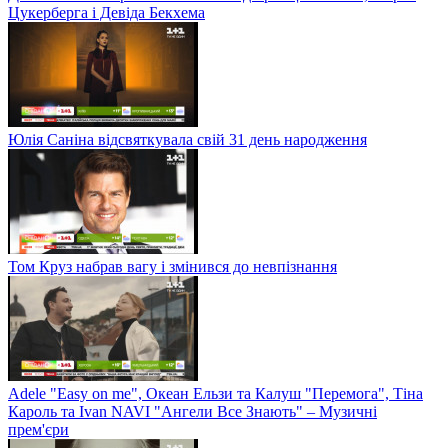
Цукерберга і Девіда Бекхема
Юлія Саніна відсвяткувала свій 31 день народження
Том Круз набрав вагу і змінився до невпізнання
Adele "Easy on me", Океан Ельзи та Калуш "Перемога", Тіна
Кароль та Ivan NAVI "Ангели Все Знають" – Музичні
прем'єри