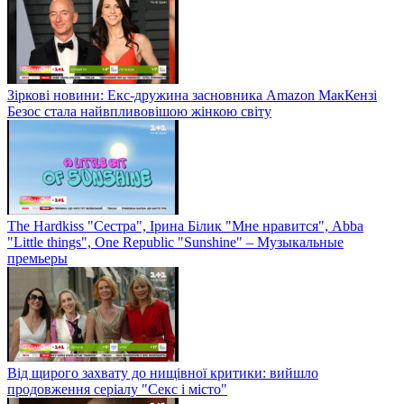
Зіркові новини: Екс-дружина засновника Amazon МакКензі
Безос стала найвпливовішою жінкою світу
The Hardkiss "Сестра", Ірина Білик "Мне нравится", Abba
"Little things", One Republic "Sunshine" – Музыкальные
премьеры
Від щирого захвату до нищівної критики: вийшло
продовження серіалу "Секс і місто"