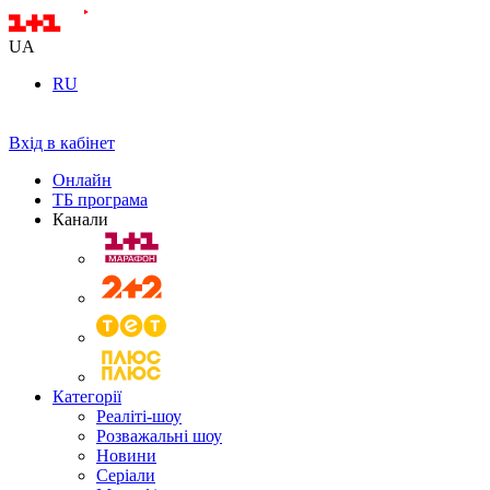
UA
RU
Вхід в кабінет
Онлайн
ТБ програма
Канали
Категорії
Реаліті-шоу
Розважальні шоу
Новини
Серіали