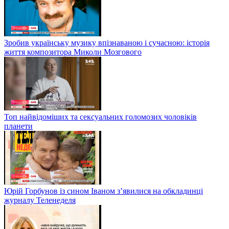
Зробив українську музику впізнаваною і сучасною: історія
життя композитора Миколи Мозгового
Топ найвідоміших та сексуальних голомозих чоловіків
планети
Юрій Горбунов із сином Іваном з’явилися на обкладинці
журналу Теленеделя