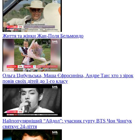
Життя та жінки Жан-Поля Бельмондо
Ольга Цибульська, Маша Єфросиніна, Андре Тан: хто з зірок
повів своїх дітей до 1-го класу
Найпопулярніший “Айдол”: учасник гурту BTS Чон Чонґук
святкує 24-ліття