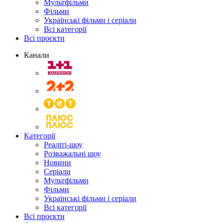
Мультфільми
Фільми
Українські фільми і серіали
Всі категорії
Всі проєкти
Канали
Категорії
Реаліті-шоу
Розважальні шоу
Новини
Серіали
Мультфільми
Фільми
Українські фільми і серіали
Всі категорії
Всі проєкти