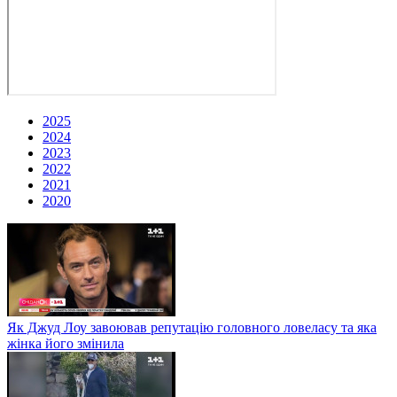
2025
2024
2023
2022
2021
2020
Як Джуд Лоу завоював репутацію головного ловеласу та яка
жінка його змінила