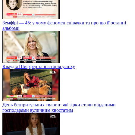
Земфірі — 45: у чому феномен співачки та про що її останні
альбоми
Клаудія Шиффер та її історія успіху
День безпритульних тварин: які зірки стали відданими
господарями вуличним хвостатим