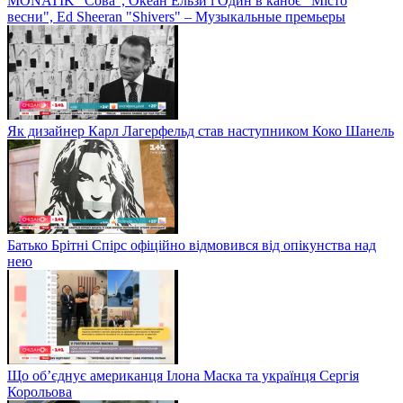
MONATIK "Сова", Океан Ельзи і Один в каноє "Місто
весни", Ed Sheeran "Shivers" – Музыкальные премьеры
Як дизайнер Карл Лагерфельд став наступником Коко Шанель
Батько Брітні Спірс офіційно відмовився від опікунства над
нею
Що об’єднує американця Ілона Маска та українця Сергія
Корольова