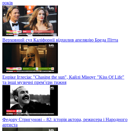
років
Верховний суд Каліфорнії відхилив апеляцію Бреда Пітта
Енріке Іглесіас "Chasing the sun", Кайлі Міноуг "Kiss Of Life"
та інші музичні прем’єри тижня
Федору Стригунові – 82: історія актора, режисера і Народного
артиста