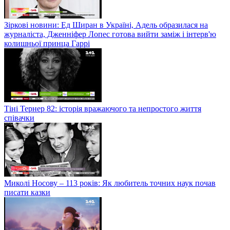
Зіркові новини: Ед Ширан в Україні, Адель образилася на
журналіста, Дженніфер Лопес готова вийти заміж і інтерв'ю
колишньої принца Гаррі
Тіні Тернер 82: історія вражаючого та непростого життя
співачки
Миколі Носову – 113 років: Як любитель точних наук почав
писати казки