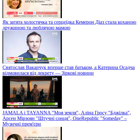
Як затята холостячка та серцеїдка Кемерон Діаз стала коханою
дружиною та люблячою мамою
Святослав Вакарчук вперше став батьком, а Катерина Осадча
відмовилася від декрету — Зіркові новини
JAMALA і TAYANNA "Моя земля", Аліна Гросу "Бджілка",
Арсен Мірзоян "Штучні сонця", OneRepublic "Someday" –
Музичні прем'єри