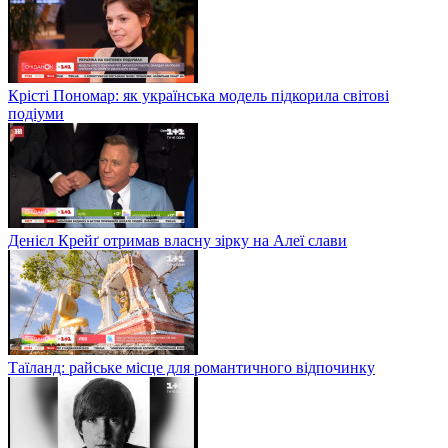
Крісті Пономар: як українська модель підкорила світові
подіуми
Денієл Крейґ отримав власну зірку на Алеї слави
Таїланд: райське місце для романтичного відпочинку