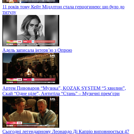
11 років тому Кейт Міддлтон стала герцогинею: що було до
титулу
Адель записала інтерв’ю з Опрою
Артем Пивоваров “Музика”, KOZAK SYSTEM “5 хвилин”,
Скай “Одне ціле”, Антитіла “Стань” – Музичні прем’єри
Сьогодні легендарному Леонардо Ді Капріо виповнюється 47