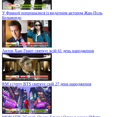
У Франції попрощалися із видатним актором Жан-Поль
Бельмондо
Актор Хью Грант святкує всій 61 день народження
RM з гурту BTS святкує свій 27 день народження