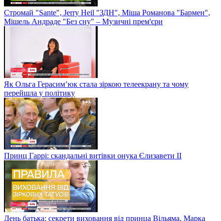
Стромай "Sante", Jerry Heil "ЗДН", Міша Романова "Бармен",
Мішель Андраде "Без сну" – Музичні прем'єри
Як Ольга Герасим’юк стала зіркою телеекрану та чому
перейшла у політику
Принц Гаррі: скандальні витівки онука Єлизавети II
День батька: секрети виховання від принца Вільяма, Марка