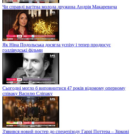
Чи справді вагітна молода дружина Андрія Макаревича
Як Ніна Подольська досягла успіху і тепер продюсує
голлівудські фільми
Сьогодні могло б виповнитися 47 років відомому оперному
співаку Василю Сліпаку
З'явився новий постер до спецепізоду Гаррі Поттера – Зіркові