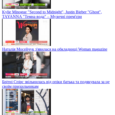
Kylie Minogue "Second to Midnight", Justin Bieber "Ghost",
TAYANNA "Темна вода" – Музичні прем'єри
Наталія Мосейчук з'явилася на обкладинці Woman magazine
Брітні Спірс звільнилась від опіки батька та подякувала за це
своїм прихильникам