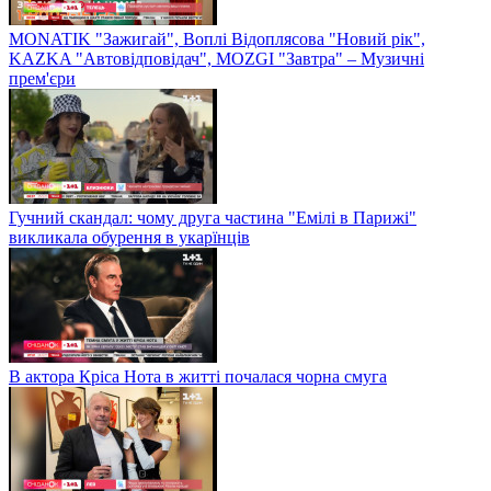
MONATIK "Зажигай", Воплі Відоплясова "Новий рік",
KAZKA "Автовідповідач", MOZGI "Завтра" – Музичні
прем'єри
Гучний скандал: чому друга частина "Емілі в Парижі"
викликала обурення в укарїнців
В актора Кріса Нота в житті почалася чорна смуга