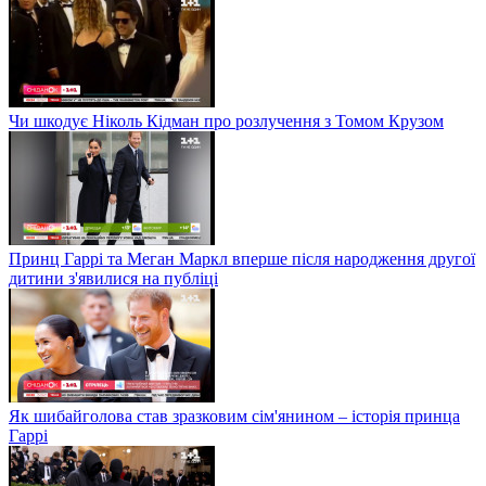
Чи шкодує Ніколь Кідман про розлучення з Томом Крузом
Принц Гаррі та Меган Маркл вперше після народження другої
дитини з'явилися на публіці
Як шибайголова став зразковим сім'янином – історія принца
Гаррі