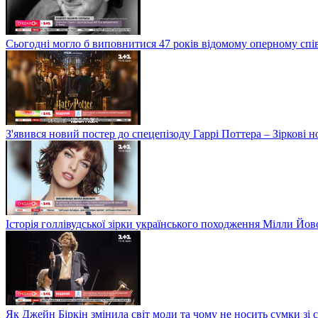
Сьогодні могло б виповнитися 47 років відомому оперному сп
З'явився новий постер до спецепізоду Гаррі Поттера – Зіркові 
Історія голлівудської зірки українського походження Мілли Йо
Як Джейн Біркін змінила світ моди та чому не носить сумки зі 