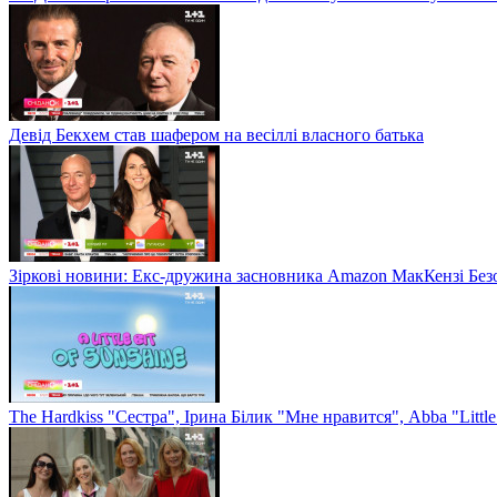
Девід Бекхем став шафером на весіллі власного батька
Зіркові новини: Екс-дружина засновника Amazon МакКензі Без
The Hardkiss "Сестра", Ірина Білик "Мне нравится", Abba "Littl