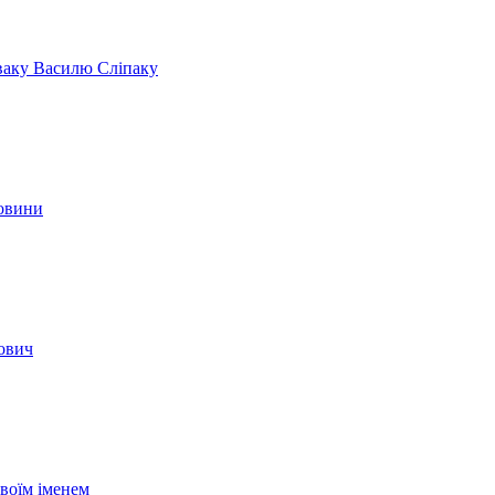
іваку Василю Сліпаку
новини
вович
своїм іменем