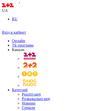
UA
RU
Вхід в кабінет
Онлайн
ТБ програма
Канали
Категорії
Реаліті-шоу
Розважальні шоу
Новини
Серіали