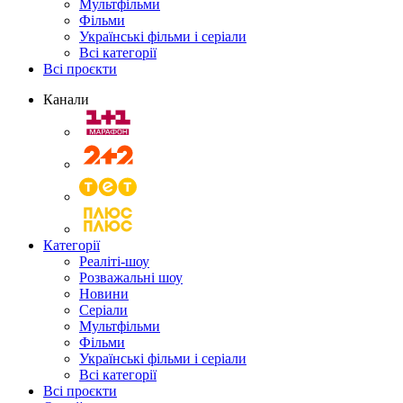
Мультфільми
Фільми
Українські фільми і серіали
Всі категорії
Всі проєкти
Канали
Категорії
Реаліті-шоу
Розважальні шоу
Новини
Серіали
Мультфільми
Фільми
Українські фільми і серіали
Всі категорії
Всі проєкти