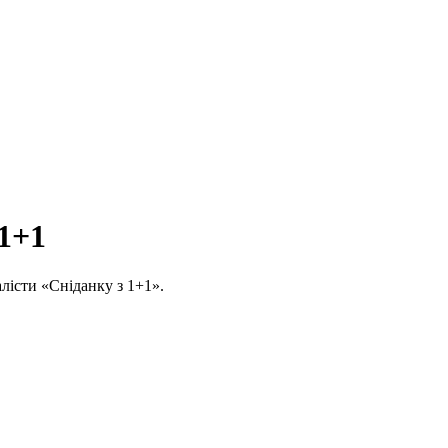
 1+1
алісти «Сніданку з 1+1».