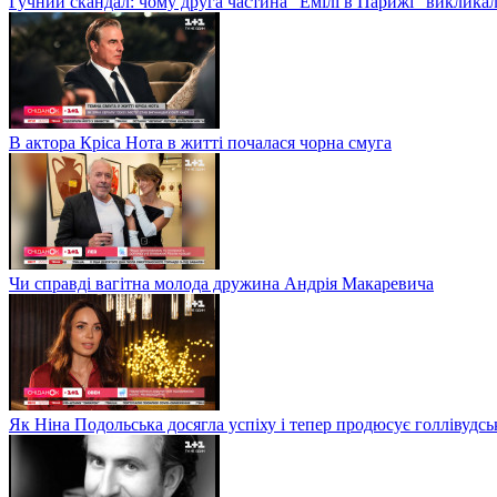
Гучний скандал: чому друга частина "Емілі в Парижі" викликал
В актора Кріса Нота в житті почалася чорна смуга
Чи справді вагітна молода дружина Андрія Макаревича
Як Ніна Подольська досягла успіху і тепер продюсує голлівудсь