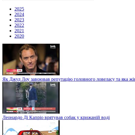
2025
2024
2023
2022
2021
2020
Як Джуд Лоу завоював репутацію головного ловеласу та яка жі
Леонардо Ді Капріо врятував собак у крижаній воді