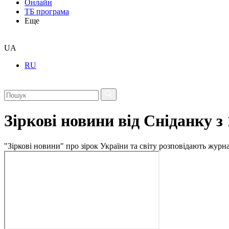
Онлайн
ТБ програма
Еще
UA
RU
Зіркові новини від Сніданку з
"Зіркові новини" про зірок України та світу розповідають журн