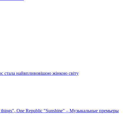
ос стала найвпливовішою жінкою світу
e things", One Republic "Sunshine" – Музыкальные премьеры