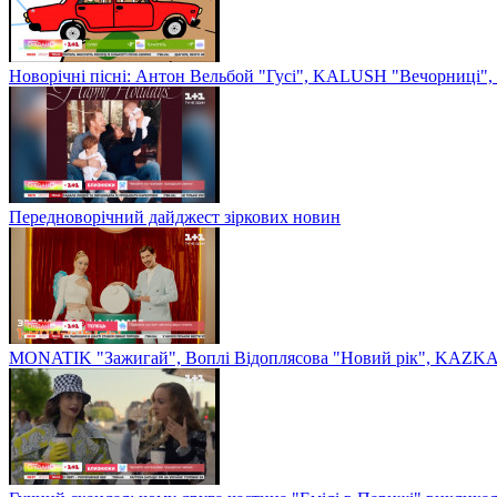
Новорічні пісні: Антон Вельбой "Гусі", KALUSH "Вечорниці", 
Передноворічний дайджест зіркових новин
MONATIK "Зажигай", Воплі Відоплясова "Новий рік", KAZKA 