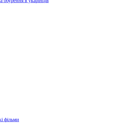
а обурення в укарїнців
кі фільми