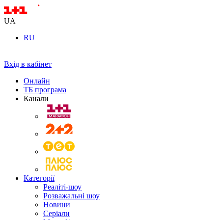
UA
RU
Вхід в кабінет
Онлайн
ТБ програма
Канали
Категорії
Реаліті-шоу
Розважальні шоу
Новини
Серіали