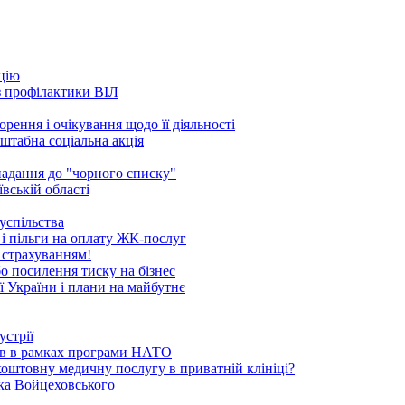
ацію
 з профілактики ВІЛ
рення і очікування щодо її діяльності
сштабна соціальна акція
опадання до "чорного списку"
вській області
успільства
 і пільги на оплату ЖК-послуг
 страхуванням!
бо посилення тиску на бізнес
ї України і плани на майбутнє
устрії
ків в рамках програми НАТО
коштовну медичну послугу в приватній клініці?
ика Войцеховського