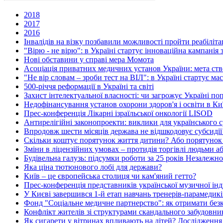
2018
2017
2016
Інвалідів на візку позбавили можливості пройти реабіліт
"Вірю - не вірю": в Україні стартує інноваційна кампанія
Нові обставини у справі мера Момота
Асоціація приватних медичних установ України: мета ство
"Не вір словам – зроби тест на ВІЛ": в Україні стартує ма
500-річчя реформації в Україні та світі
Захист інтелектуальної власності: чи загрожує Україні п
Недофінансування установ охорони здоров'я і освіти в Киї
Прес-конференція Лікарні ізраїльської онкології LISOD
Антирелігійні законопроекти: виклики для українського с
Впродовж шести місяців держава не відшкодовує субсидії
Скільки коштує порятунок життя дитини? Або порятунок
Зміни в ліцензійних умовах – протидія торгівлі людьми а
Будівельна галузь: підсумки роботи за 25 років Незалежно
Яка ціна тютюнового лобі для держави?
Київ – це європейська столиця чи кам'яний гетто?
Прес-конференція представників української музичної інд
У Києві завершився 1-й етап навчань тренерів-парамеди
Фонд "Соціальне медичне партнерство": як отримати без
Конфлікт жителів зі структурами скандального забудовн
Як сигарети у вітринах впливають на дітей? Дослідження