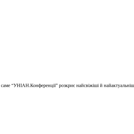
ії і саме “УНІАН.Конференції” розкриє найсвіжіші й найактуальні