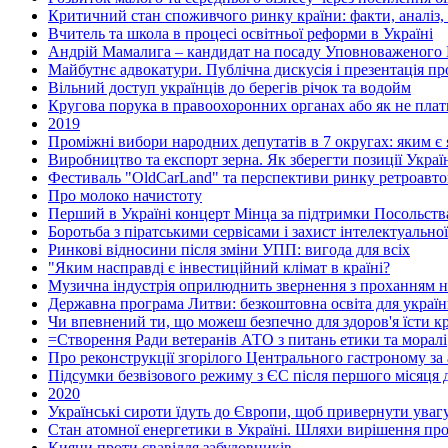
Критичний стан споживчого ринку країни: факти, аналіз,
Вчитель та школа в процесі освітньої реформи в Україні
Андрій Мамалига – кандидат на посаду Уповноваженого 
Майбутнє адвокатури. Публічна дискусія і презентація п
Вільний доступ українців до берегів річок та водойм
Кругова порука в правоохоронних органах або як не плат
2019
Проміжні вибори народних депутатів в 7 округах: яким є я
Виробництво та експорт зерна. Як зберегти позиції Украї
Фестиваль "OldCarLand" та перспективи ринку ретроавтом
Про молоко начистоту
Перший в Україні концерт Мінца за підтримки Посольства
Боротьба з піратськими сервісами і захист інтелектуальної
Ринкові відносини після зміни УПП: вигода для всіх
"Яким насправді є інвестиційний клімат в країні?
Музична індустрія оприлюднить звернення з проханням н
Державна програма Литви: безкоштовна освіта для україн
Чи впевнений ти, що можеш безпечно для здоров'я їсти кр
=Створення Ради ветеранів АТО з питань етики та моралі
Про реконструкції згорілого Центрального гастроному за
Підсумки безвізового режиму з ЄС після першого місяця д
2020
Українські сироти їдуть до Європи, щоб привернути увагу
Стан атомної енергетики в Україні. Шляхи вирішення пр
Кияни проти свавілля забудовників