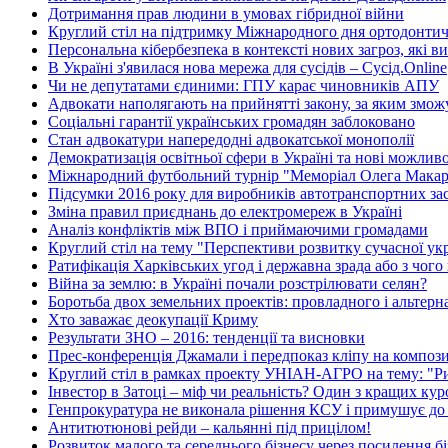
Дотримання прав людини в умовах гібридної війни
Круглий стіл на підтримку Міжнародного дня ортодонтичн
Персональна кібербезпека в контексті нових загроз, які в
В Україні з'явилася нова мережа для сусідів – Сусід.Online
Чи не депутатами єдиними: ГПУ карає чиновників АПУ
Адвокати наполягають на прийнятті закону, за яким зможу
Соціальні гарантії українських громадян заблоковано
Стан адвокатури напередодні адвокатської монополії
Демократизація освітньої сфери в Україні та нові можлив
Міжнародний футбольний турнір "Меморіал Олега Макар
Підсумки 2016 року для виробників автотранспортних зас
Зміна правил приєднань до електромереж в Україні
Аналіз конфліктів між ВПО і приймаючими громадами
Круглий стіл на тему "Перспективи розвитку сучасної укр
Ратифікація Харківських угод і державна зрада або з чого
Війна за землю: в Україні почали розстрілювати селян?
Боротьба двох земельних проектів: провладного і альтер
Хто заважає деокупації Криму
Результати ЗНО – 2016: тенденції та висновки
Прес-конференція Джамали і передпоказ кліпу на композ
Круглий стіл в рамках проекту УНІАН-АГРО на тему: "Рин
Інвестор в Затоці – міф чи реальність? Один з кращих ку
Генпрокуратура не виконала рішення КСУ і примушує до
Антитютюнові рейди – кальянні під прицілом!
Розвиток малого та середнього бізнесу через посилення бі