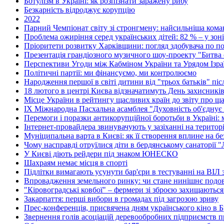
Ботулізм в Україні: як розпізнати заражену рибу
Безкарність відроджує корупцію
2022
Парний Чемпіонат світу зі стронгмену: найсильніша коман
Проблема ожиріння серед українських дітей: 82 % – у зон
Пріоритети розвитку Харківщини: погляд здобувача по по
Презентація грандіозного музичного шоу-проекту "Битва о
Перспективи Угоди між Кабміном України та Урядом Ізра
Політичні партії: ми фінансуємо, ми контролюємо
Народження першої в світі дитини від "трьох батьків" пі
18 лютого в центрі Києва відзначатимуть День захисникі
Місце України в рейтингу щасливих країн до звіту про ща
ІХ Міжнародна Пасхальна асамблея "Духовність об'єднує
Перемоги і поразки антикорупційної боротьби в Україні:
Інтернет-провайдера звинувачують у зазіханні на територі
Муніципальна варта в Києві: як її створення вплине на без
Чому насправді отруїлися діти в бердянському санаторії 
У Києві діють рейдери під знаком ЮНЕСКО
Шахраям немає місця в спорті
Підлітки вимагають усунути бар'єри в тестуванні на ВІЛ з
Впровадження земельного ринку: чи стане нинішнє подо
"Кіровоградські ковбої" – фермери зі зброєю захищаються
Закарпаття: перші вибори в громадах під загрозою зриву
Прес-конференція, присвячена дням українського кіно в 
Звернення голів асоціацій деревообробних підприємств п