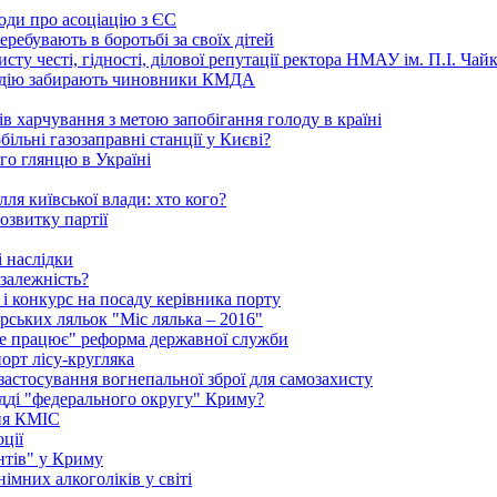
годи про асоціацію з ЄС
ребувають в боротьбі за своїх дітей
ту честі, гідності, ділової репутації ректора НМАУ ім. П.І. Ч
надію забирають чиновники КМДА
 харчування з метою запобігання голоду в країні
ільні газозаправні станції у Києві?
го глянцю в Україні
ля київської влади: хто кого?
озвитку партії
 наслідки
залежність?
і конкурс на посаду керівника порту
рських ляльок "Міс лялька – 2016"
"не працює" реформа державної служби
порт лісу-кругляка
 застосування вогнепальної зброї для самозахисту
удді "федерального округу" Криму?
ння КМІС
ції
нтів" у Криму
імних алкоголіків у світі