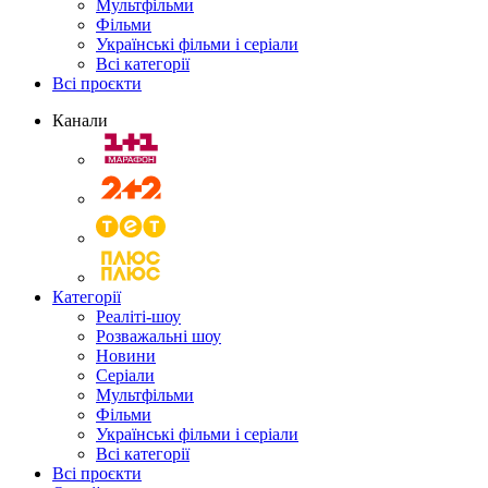
Мультфільми
Фільми
Українські фільми і серіали
Всі категорії
Всі проєкти
Канали
Категорії
Реаліті-шоу
Розважальні шоу
Новини
Серіали
Мультфільми
Фільми
Українські фільми і серіали
Всі категорії
Всі проєкти