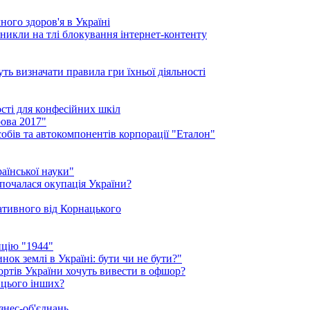
ого здоров'я в Україні
иникли на тлі блокування інтернет-контенту
ть визначати правила гри їхньої діяльності
ості для конфесійних шкіл
ова 2017"
обів та автокомпонентів корпорації "Еталон"
аїнської науки"
 почалася окупація України?
нативного від Корнацького
ицію "1944"
ок землі в Україні: бути чи не бути?"
рортів України хочуть вивести в офшор?
 цього інших?
знес-об'єднань