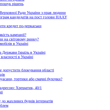
 пошук рішень
Верховної Ради України з прав людини
рограм кандидатів на пост голови НААУ
ити кредит по-черкаськи
кість кампанії?
ни на світовому ринку?
обілів в Україні
 Держави Ізраїль в Україні
 власності в Україні
е допустити блокування області
ців
уасани, тортики або смачні булочки?
 адресою: Хрещатик, 40/1
ії
 до жахливих буднів інтернатів
облем