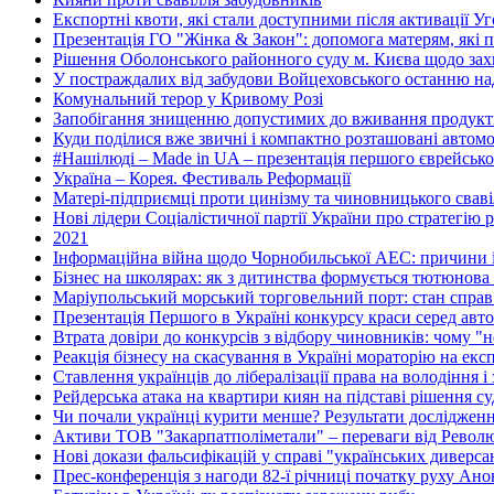
Експортні квоти, які стали доступними після активації У
Презентація ГО "Жінка & Закон": допомога матерям, які пе
Рішення Оболонського районного суду м. Києва щодо захис
У постраждалих від забудови Войцеховського останню 
Комунальний терор у Кривому Розі
Запобігання знищенню допустимих до вживання продуктів
Куди поділися вже звичні і компактно розташовані автомоб
#Нашілюді – Made in UA – презентація першого єврейсько
Україна – Корея. Фестиваль Реформації
Матері-підприємці проти цинізму та чиновницького свавіл
Нові лідери Соціалістичної партії України про стратегію р
2021
Інформаційна війна щодо Чорнобильської АЕС: причини і
Бізнес на школярах: як з дитинства формується тютюнова 
Маріупольський морський торговельний порт: стан справ 
Презентація Першого в Україні конкурсу краси серед авто
Втрата довіри до конкурсів з відбору чиновників: чому 
Реакція бізнесу на скасування в Україні мораторію на екс
Ставлення українців до лібералізації права на володіння і
Рейдерська атака на квартири киян на підставі рішення с
Чи почали українці курити менше? Результати дослідже
Активи ТОВ "Закарпатполіметали" – переваги від Револю
Нові докази фальсифікацій у справі "українських диверса
Прес-конференція з нагоди 82-ї річниці початку руху Анон