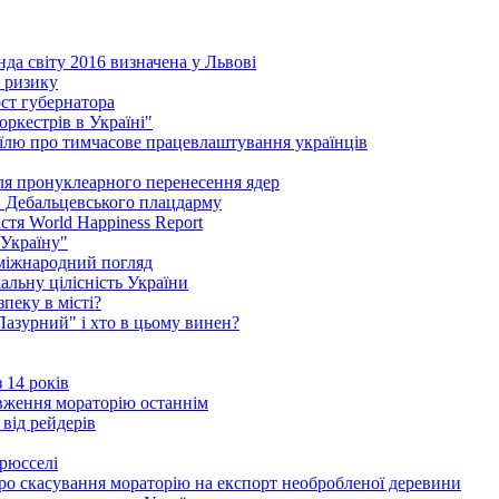
да світу 2016 визначена у Львові
і ризику
ст губернатора
ркестрів в Україні"
їлю про тимчасове працевлаштування українців
сля пронуклеарного перенесення ядер
в Дебальцевського плацдарму
стя World Happiness Report
 Україну"
 міжнародний погляд
альну цілісність України
пеку в місті?
"Лазурний" і хто в цьому винен?
 14 років
вження мораторію останнім
 від рейдерів
Брюсселі
ро скасування мораторію на експорт необробленої деревини